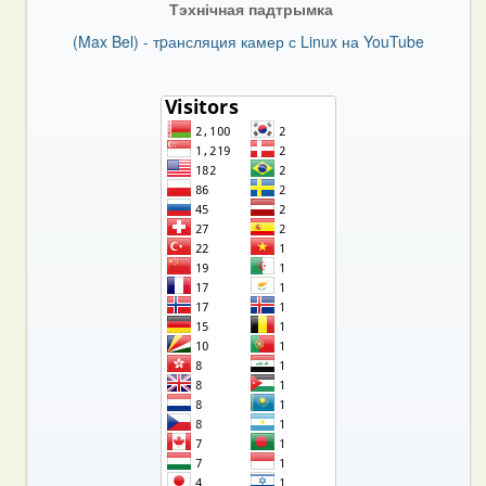
Тэхнічная падтрымка
(Max Bel) - тpансляция камер с Linux на YouTube