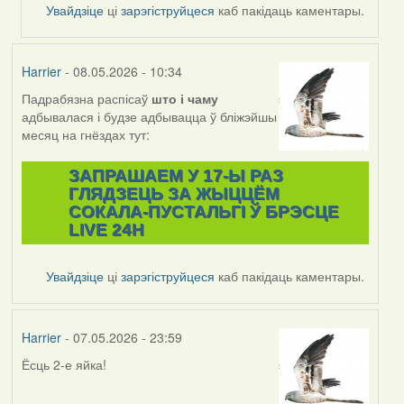
Feather
Увайдзіце
ці
зарэгіструйцеся
каб пакідаць каментары.
Harrier
- 08.05.2026 - 10:34
Падрабязна распісаў
што і
чаму
адбывалася і будзе адбывацца ў бліжэйшы
месяц на гнёздах тут:
ЗАПРАШАЕМ У 17-Ы РАЗ
ГЛЯДЗЕЦЬ ЗА ЖЫЦЦЁМ
СОКАЛА-ПУСТАЛЬГІ Ў БРЭСЦЕ
LIVE 24H
Увайдзіце
ці
зарэгіструйцеся
каб пакідаць каментары.
Harrier
- 07.05.2026 - 23:59
Ёсць 2-е яйка!