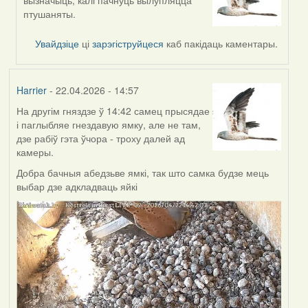
reply
птушаняты.
to
by
Увайдзіце
ці
зарэгіструйцеся
каб пакідаць каментары.
Burry
Harrier
- 22.04.2026 - 14:57
На другім гняздзе ў 14:42 самец прысядае
і паглыбляе гнездавую ямку, але не там,
дзе рабіў гэта ўчора - троху далей ад
камеры.
Добра бачныя абедзьве ямкі, так што самка будзе мець
выбар дзе адкладваць яйкі