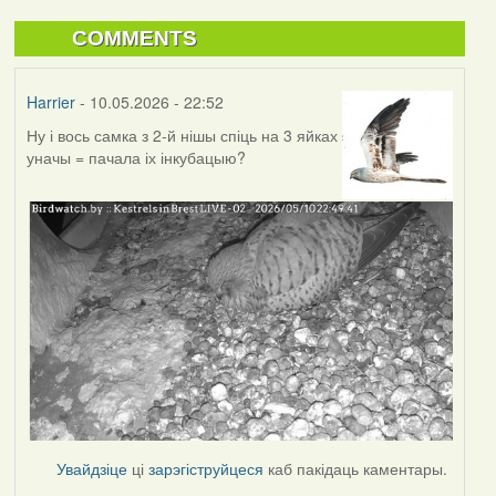
COMMENTS
Harrier
- 10.05.2026 - 22:52
Ну і вось самка з 2-й нішы спіць на 3 яйках
уначы = пачала іх інкубацыю?
Увайдзіце
ці
зарэгіструйцеся
каб пакідаць каментары.