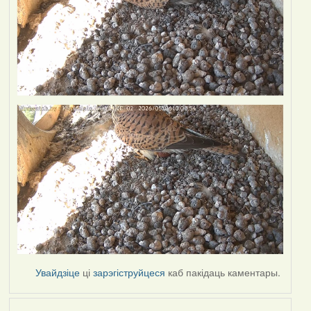
Увайдзіце
ці
зарэгіструйцеся
каб пакідаць каментары.