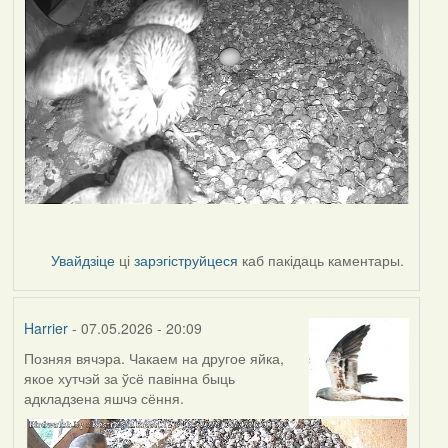
Увайдзіце
ці
зарэгіструйцеся
каб пакідаць каментары.
Harrier
- 07.05.2026 - 20:09
Позняя вячэра. Чакаем на другое яйка,
якое хутчэй за ўсё павінна быць
адкладзена яшчэ сёння.