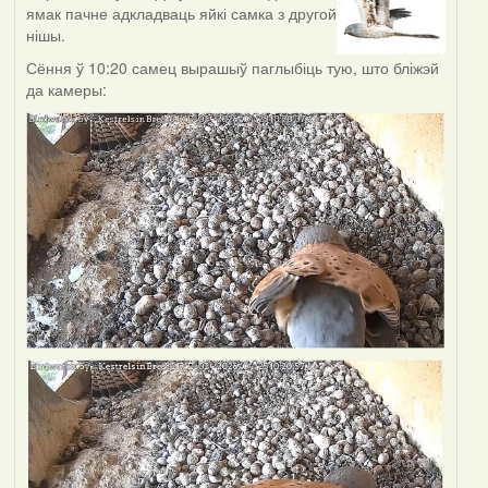
ямак пачне адкладваць яйкі самка з другой
нішы.
Сёння ў 10:20 самец вырашыў паглыбіць тую, што бліжэй
да камеры: