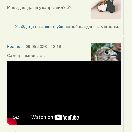
Мне здаецца, ці ўжо тры яйкі? 😮
Увайдзіце
ці
зарэгіструйцеся
каб пакідаць каментары.
Feather
- 09.05.2026 - 13:16
Самец насиживает.