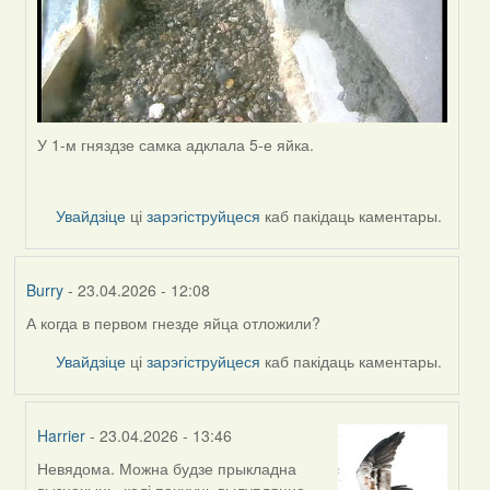
У 1-м гняздзе самка адклала 5-е яйка.
Увайдзіце
ці
зарэгіструйцеся
каб пакідаць каментары.
Burry
- 23.04.2026 - 12:08
А когда в первом гнезде яйца отложили?
Увайдзіце
ці
зарэгіструйцеся
каб пакідаць каментары.
Harrier
- 23.04.2026 - 13:46
Невядома. Можна будзе прыкладна
In
вызначыць, калі пачнуць вылупляцца