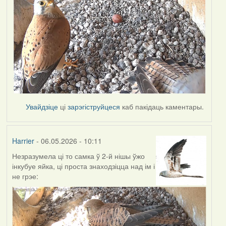
Увайдзіце
ці
зарэгіструйцеся
каб пакідаць каментары.
Harrier
- 06.05.2026 - 10:11
Незразумела ці то самка ў 2-й нішы ўжо
інкубуе яйка, ці проста знаходзіцца над ім і
не грэе: