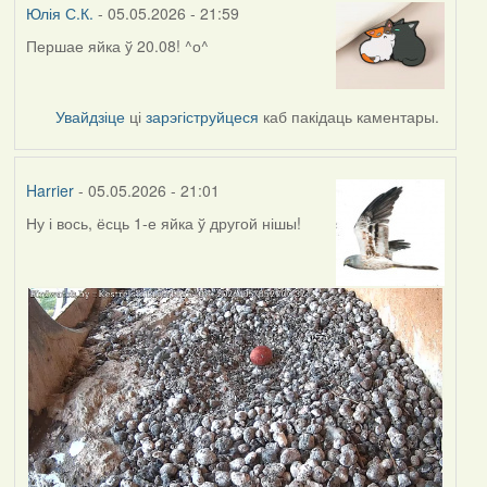
Юлія С.К.
- 05.05.2026 - 21:59
Першае яйка ў 20.08! ^о^
Увайдзіце
ці
зарэгіструйцеся
каб пакідаць каментары.
Harrier
- 05.05.2026 - 21:01
Ну і вось, ёсць 1-е яйка ў другой нішы!