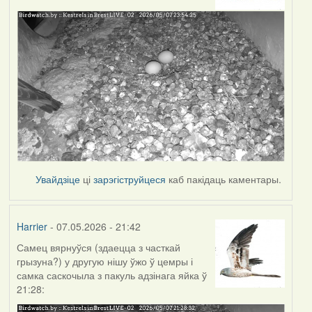
Увайдзіце
ці
зарэгіструйцеся
каб пакідаць каментары.
Harrier
- 07.05.2026 - 21:42
Самец вярнуўся (здаецца з часткай
грызуна?) у другую нішу ўжо ў цемры і
самка саскочыла з пакуль адзінага яйка ў
21:28: