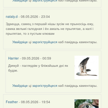
Увайдзіце
ці
зарэгіструйцеся
каб пакідаць каментары.
nataly.d
- 08.05.2026 - 23:04
Здаецца, самец з першай нішы зусім не прыносіць ежу,
самка вельмі галодная і ён амаль не прылятае, а калі і
прылятае, то з пустым клювам
Увайдзіце
ці
зарэгіструйцеся
каб пакідаць каментары.
Harrier
- 09.05.2026 - 00:59
Дзякуй - паглядзім у бліжэйшыя дні як
In
будзе.
reply
to
by
Увайдзіце
ці
зарэгіструйцеся
каб пакідаць каментары.
nataly.d
Feather
- 08.05.2026 - 19:54