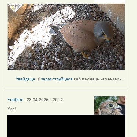
Увайдзіце
ці
зарэгіструйцеся
каб пакідаць каментары.
Feather
- 23.04.2026 - 20:12
Ура!