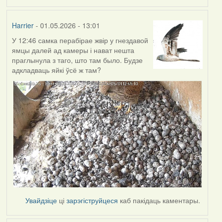
Harrier
- 01.05.2026 - 13:01
У 12:46 самка перабірае жвір у гнездавой
ямцы далей ад камеры і нават нешта
праглынула з таго, што там было. Будзе
адкладваць яйкі ўсё ж там?
Увайдзіце
ці
зарэгіструйцеся
каб пакідаць каментары.