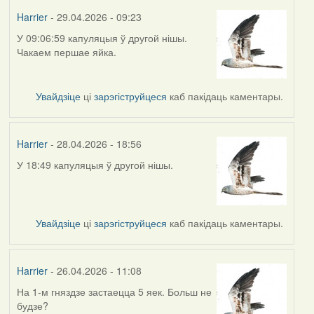
Harrier
- 29.04.2026 - 09:23
У 09:06:59 капуляцыя ў другой нішы.
Чакаем першае яйка.
Увайдзіце
ці
зарэгіструйцеся
каб пакідаць каментары.
Harrier
- 28.04.2026 - 18:56
У 18:49 капуляцыя ў другой нішы.
Увайдзіце
ці
зарэгіструйцеся
каб пакідаць каментары.
Harrier
- 26.04.2026 - 11:08
На 1-м гняздзе застаецца 5 яек. Больш не
будзе?