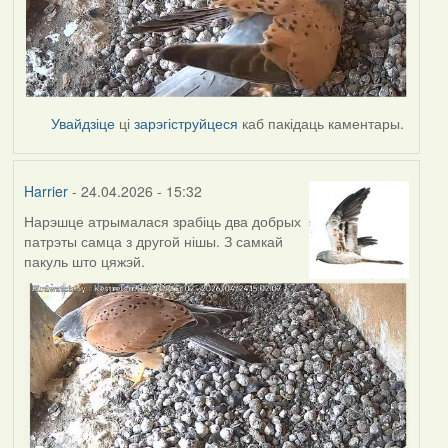
Увайдзіце
ці
зарэгіструйцеся
каб пакідаць каментары.
Harrier
- 24.04.2026 - 15:32
Нарэшце атрымалася зрабіць два добрых
патрэты самца з другой нішы. З самкай
пакуль што цяжэй.