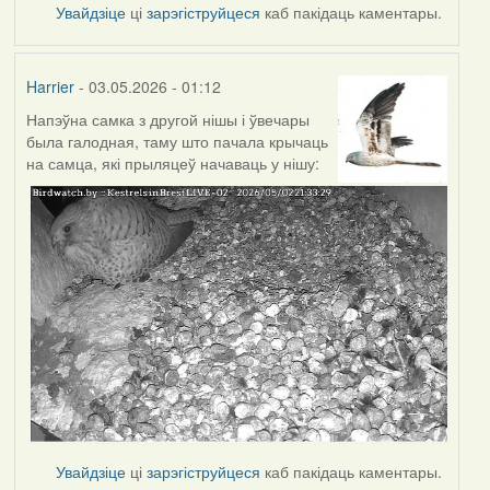
Увайдзіце
ці
зарэгіструйцеся
каб пакідаць каментары.
Harrier
- 03.05.2026 - 01:12
Напэўна самка з другой нішы і ўвечары
была галодная, таму што пачала крычаць
на самца, які прыляцеў начаваць у нішу:
Увайдзіце
ці
зарэгіструйцеся
каб пакідаць каментары.