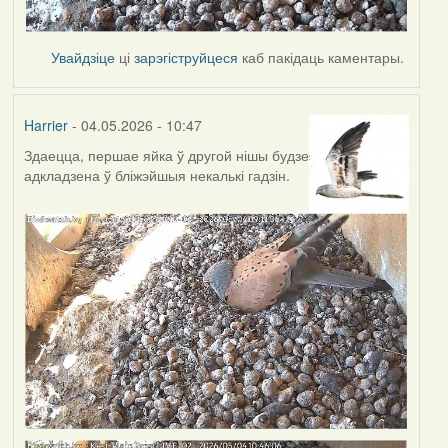
Увайдзіце
ці
зарэгіструйцеся
каб пакідаць каментары.
Harrier
- 04.05.2026 - 10:47
Здаецца, першае яйка ў другой нішы будзе
адкладзена ў бліжэйшыя некалькі гадзін.