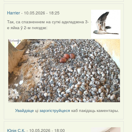
Harrier
- 10.05.2026 - 18:25
Так, са спазненнем на суткі адкладзена 3-
е яйка ў 2-м гняздзе:
Увайдзіце
ці
зарэгіструйцеся
каб пакідаць каментары.
Юлія С.К.
- 10.05.2026 - 18:00