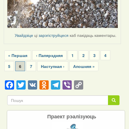
Увайдзіце
ці
зарэгіструйцеся
каб пакідаць каментары.
Pagination
First
« Першая
Previous
‹ Папярэдняя
Page
1
Page
2
Page
3
Page
4
page
page
Page
5
Current
6
Page
7
Next
Наступная ›
Last
Апошняя »
page
page
page
Facebook
Twitter
VK
Odnoklassniki
Telegram
Viber
Copy
Link
Пошук
Пошук
Праект рэалізуюць