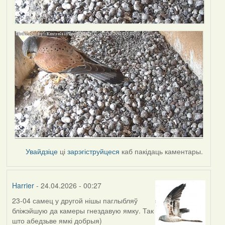
Увайдзіце
ці
зарэгіструйцеся
каб пакідаць каментары.
Harrier
- 24.04.2026 - 00:27
23-04 самец у другой нішы паглыбляў
бліжэйшую да камеры гнездавую ямку. Так
што абедзьве ямкі добрыя)