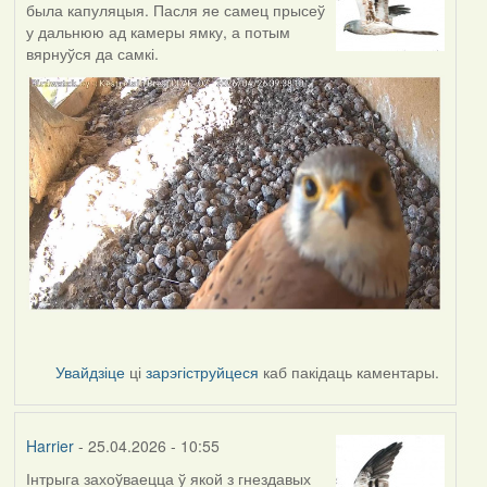
была капуляцыя. Пасля яе самец прысеў
у дальнюю ад камеры ямку, а потым
вярнуўся да самкі.
Увайдзіце
ці
зарэгіструйцеся
каб пакідаць каментары.
Harrier
- 25.04.2026 - 10:55
Інтрыга захоўваецца ў якой з гнездавых