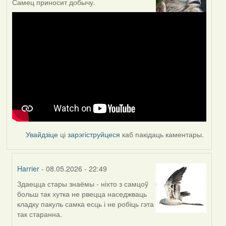
Самец приносит добычу.
Увайдзіце
ці
зарэгіструйцеся
каб пакідаць каментары.
Harrier
- 08.05.2026 - 22:49
Здаецца стары знаёмы - ніхто з самцоў
In
больш так хутка не рвецца наседжваць
reply
кладку пакуль самка есць і не робіць гэта
to
так старанна.
by