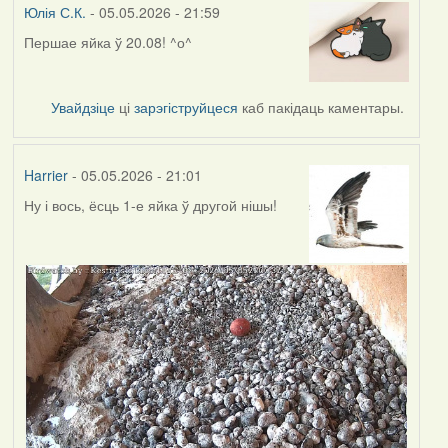
Юлія С.К.
- 05.05.2026 - 21:59
Першае яйка ў 20.08! ^о^
Увайдзіце
ці
зарэгіструйцеся
каб пакідаць каментары.
Harrier
- 05.05.2026 - 21:01
Ну і вось, ёсць 1-е яйка ў другой нішы!