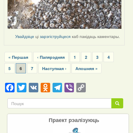
Увайдзіце
ці
зарэгіструйцеся
каб пакідаць каментары.
Pagination
First
« Першая
Previous
‹ Папярэдняя
Page
1
Page
2
Page
3
Page
4
page
page
Page
5
Current
6
Page
7
Next
Наступная ›
Last
Апошняя »
page
page
page
Facebook
Twitter
VK
Odnoklassniki
Telegram
Viber
Copy
Link
Пошук
Пошук
Праект рэалізуюць