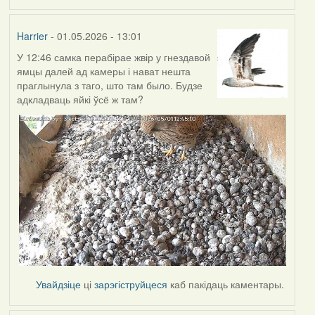
Harrier
- 01.05.2026 - 13:01
У 12:46 самка перабірае жвір у гнездавой
ямцы далей ад камеры і нават нешта
праглынула з таго, што там было. Будзе
адкладваць яйкі ўсё ж там?
Увайдзіце
ці
зарэгіструйцеся
каб пакідаць каментары.