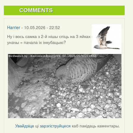
COMMENTS
Harrier
- 10.05.2026 - 22:52
Ну і вось самка з 2-й нішы спіць на 3 яйках
уначы = пачала іх інкубацыю?
Увайдзіце
ці
зарэгіструйцеся
каб пакідаць каментары.