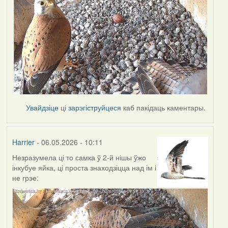
Увайдзіце
ці
зарэгіструйцеся
каб пакідаць каментары.
Harrier
- 06.05.2026 - 10:11
Незразумела ці то самка ў 2-й нішы ўжо
інкубуе яйка, ці проста знаходзіцца над ім і
не грэе: