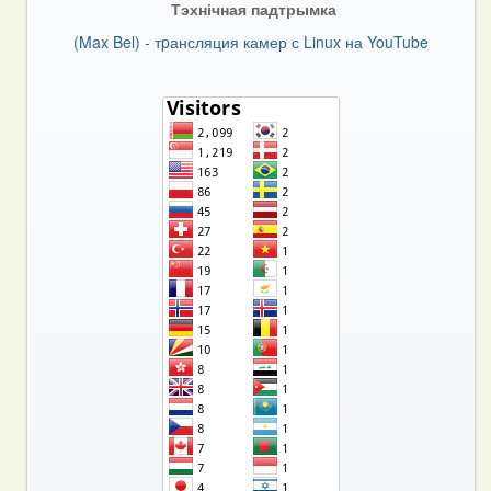
Тэхнічная падтрымка
(Max Bel) - тpансляция камер с Linux на YouTube