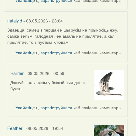
Увайдзіце
ці
зарэгіструйцеся
каб пакідаць каментары.
nataly.d
- 08.05.2026 - 23:04
Здаецца, самец з першай нішы зусім не прыносіць ежу,
самка вельмі галодная і ён амаль не прылятае, а калі і
прылятае, то з пустым клювам
Увайдзіце
ці
зарэгіструйцеся
каб пакідаць каментары.
Harrier
- 09.05.2026 - 00:59
Дзякуй - паглядзім у бліжэйшыя дні як
In
будзе.
reply
to
by
Увайдзіце
ці
зарэгіструйцеся
каб пакідаць каментары.
nataly.d
Feather
- 08.05.2026 - 19:54