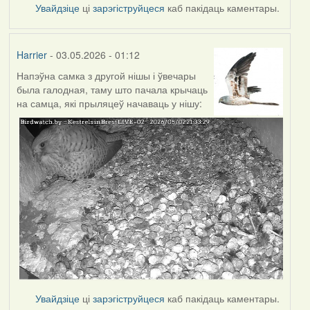
Увайдзіце
ці
зарэгіструйцеся
каб пакідаць каментары.
Harrier
- 03.05.2026 - 01:12
Напэўна самка з другой нішы і ўвечары
была галодная, таму што пачала крычаць
на самца, які прыляцеў начаваць у нішу:
Увайдзіце
ці
зарэгіструйцеся
каб пакідаць каментары.