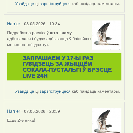
Feather
Увайдзіце
ці
зарэгіструйцеся
каб пакідаць каментары.
Harrier
- 08.05.2026 - 10:34
Падрабязна распісаў
што і
чаму
адбывалася і будзе адбывацца ў бліжэйшы
месяц на гнёздах тут:
ЗАПРАШАЕМ У 17-Ы РАЗ
ГЛЯДЗЕЦЬ ЗА ЖЫЦЦЁМ
СОКАЛА-ПУСТАЛЬГІ Ў БРЭСЦЕ
LIVE 24H
Увайдзіце
ці
зарэгіструйцеся
каб пакідаць каментары.
Harrier
- 07.05.2026 - 23:59
Ёсць 2-е яйка!