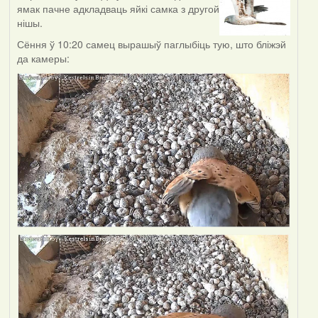
ямак пачне адкладваць яйкі самка з другой
нішы.
Сёння ў 10:20 самец вырашыў паглыбіць тую, што бліжэй
да камеры: