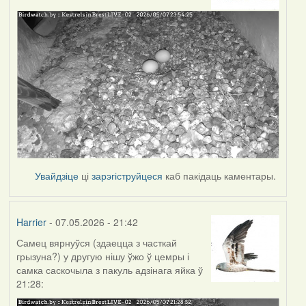
Увайдзіце
ці
зарэгіструйцеся
каб пакідаць каментары.
Harrier
- 07.05.2026 - 21:42
Самец вярнуўся (здаецца з часткай
грызуна?) у другую нішу ўжо ў цемры і
самка саскочыла з пакуль адзінага яйка ў
21:28: