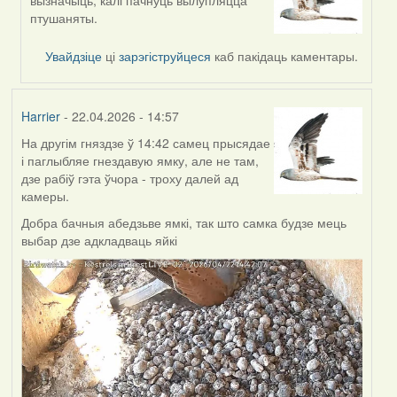
reply
птушаняты.
to
by
Увайдзіце
ці
зарэгіструйцеся
каб пакідаць каментары.
Burry
Harrier
- 22.04.2026 - 14:57
На другім гняздзе ў 14:42 самец прысядае
і паглыбляе гнездавую ямку, але не там,
дзе рабіў гэта ўчора - троху далей ад
камеры.
Добра бачныя абедзьве ямкі, так што самка будзе мець
выбар дзе адкладваць яйкі