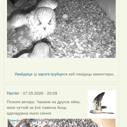
Увайдзіце
ці
зарэгіструйцеся
каб пакідаць каментары.
Harrier
- 07.05.2026 - 20:09
Позняя вячэра. Чакаем на другое яйка,
якое хутчэй за ўсё павінна быць
адкладзена яшчэ сёння.