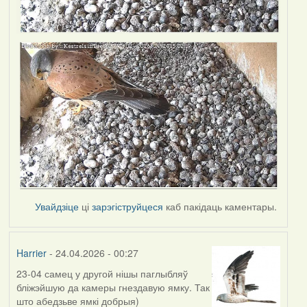
Увайдзіце
ці
зарэгіструйцеся
каб пакідаць каментары.
Harrier
- 24.04.2026 - 00:27
23-04 самец у другой нішы паглыбляў
бліжэйшую да камеры гнездавую ямку. Так
што абедзьве ямкі добрыя)