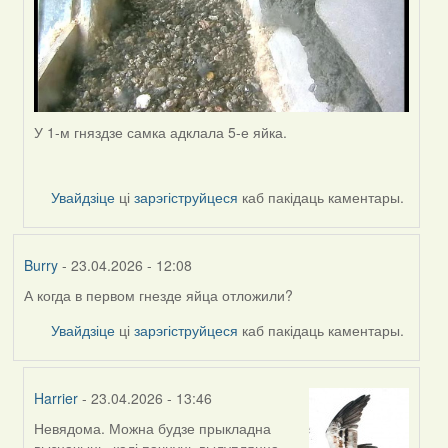
У 1-м гняздзе самка адклала 5-е яйка.
Увайдзіце
ці
зарэгіструйцеся
каб пакідаць каментары.
Burry
- 23.04.2026 - 12:08
А когда в первом гнезде яйца отложили?
Увайдзіце
ці
зарэгіструйцеся
каб пакідаць каментары.
Harrier
- 23.04.2026 - 13:46
Невядома. Можна будзе прыкладна
In
вызначыць, калі пачнуць вылупляцца