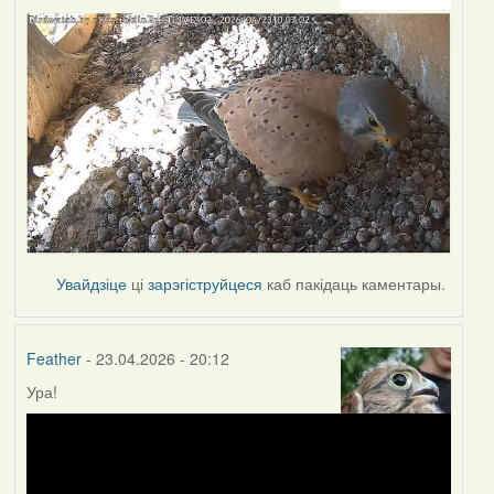
Увайдзіце
ці
зарэгіструйцеся
каб пакідаць каментары.
Feather
- 23.04.2026 - 20:12
Ура!