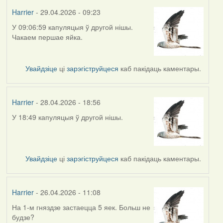
Harrier
- 29.04.2026 - 09:23
У 09:06:59 капуляцыя ў другой нішы.
Чакаем першае яйка.
Увайдзіце
ці
зарэгіструйцеся
каб пакідаць каментары.
Harrier
- 28.04.2026 - 18:56
У 18:49 капуляцыя ў другой нішы.
Увайдзіце
ці
зарэгіструйцеся
каб пакідаць каментары.
Harrier
- 26.04.2026 - 11:08
На 1-м гняздзе застаецца 5 яек. Больш не
будзе?