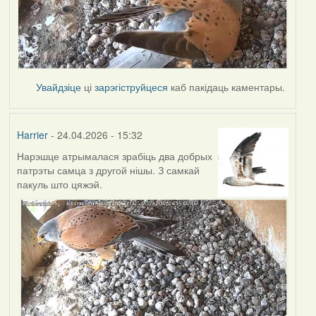
Увайдзіце
ці
зарэгіструйцеся
каб пакідаць каментары.
Harrier
- 24.04.2026 - 15:32
Нарэшце атрымалася зрабіць два добрых
патрэты самца з другой нішы. З самкай
пакуль што цяжэй.