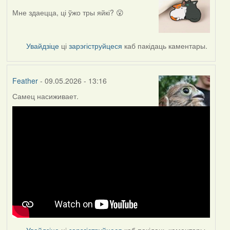
Мне здаецца, ці ўжо тры яйкі? 😮
Увайдзіце
ці
зарэгіструйцеся
каб пакідаць каментары.
Feather
- 09.05.2026 - 13:16
Самец насиживает.