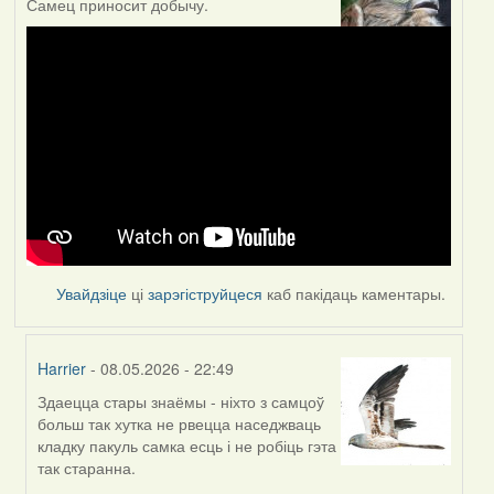
Самец приносит добычу.
Увайдзіце
ці
зарэгіструйцеся
каб пакідаць каментары.
Harrier
- 08.05.2026 - 22:49
Здаецца стары знаёмы - ніхто з самцоў
In
больш так хутка не рвецца наседжваць
reply
кладку пакуль самка есць і не робіць гэта
to
так старанна.
by