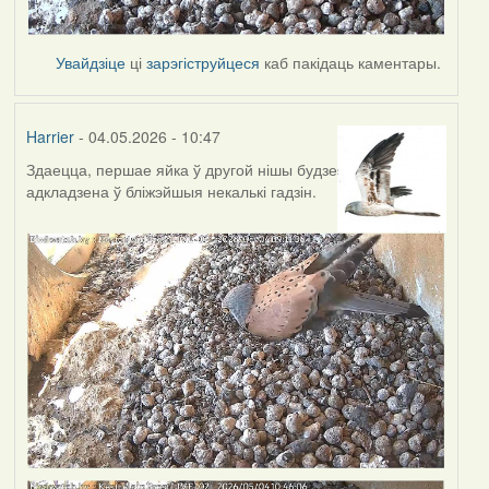
Увайдзіце
ці
зарэгіструйцеся
каб пакідаць каментары.
Harrier
- 04.05.2026 - 10:47
Здаецца, першае яйка ў другой нішы будзе
адкладзена ў бліжэйшыя некалькі гадзін.