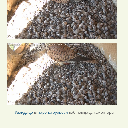
Увайдзіце
ці
зарэгіструйцеся
каб пакідаць каментары.