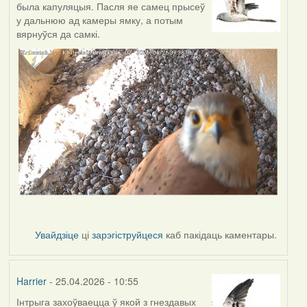
была капуляцыя. Пасля яе самец прысеў
у дальнюю ад камеры ямку, а потым
вярнуўся да самкі.
Увайдзіце
ці
зарэгіструйцеся
каб пакідаць каментары.
Harrier
- 25.04.2026 - 10:55
Інтрыга захоўваецца ў якой з гнездавых