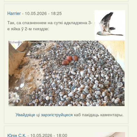
Harrier
- 10.05.2026 - 18:25
Так, са спазненнем на суткі адкладзена 3-
е яйка ў 2-м гняздзе:
Увайдзіце
ці
зарэгіструйцеся
каб пакідаць каментары.
Юлія С.К.
- 10.05.2026 - 18:00