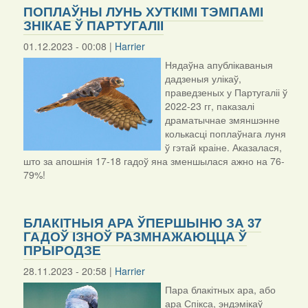
ПОПЛАЎНЫ ЛУНЬ ХУТКІМІ ТЭМПАМІ
ЗНІКАЕ Ў ПАРТУГАЛІІ
01.12.2023 - 00:08 |
Harrier
Нядаўна апублікаваныя
дадзеныя улікаў,
праведзеных у Партугаліі ў
2022-23 гг, паказалі
драматычнае змяншэнне
колькасці поплаўнага луня
ў гэтай краіне. Аказалася,
што за апошнія 17-18 гадоў яна зменшылася ажно на 76-
79%!
БЛАКІТНЫЯ АРА ЎПЕРШЫНЮ ЗА 37
ГАДОЎ ІЗНОЎ РАЗМНАЖАЮЦЦА Ў
ПРЫРОДЗЕ
28.11.2023 - 20:58 |
Harrier
Пара блакітных ара, або
ара Спікса, эндэмікаў