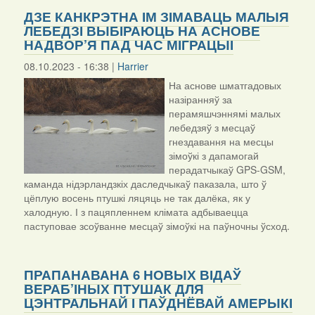
ДЗЕ КАНКРЭТНА ІМ ЗІМАВАЦЬ МАЛЫЯ
ЛЕБЕДЗІ ВЫБІРАЮЦЬ НА АСНОВЕ
НАДВОР’Я ПАД ЧАС МІГРАЦЫІ
08.10.2023 - 16:38 |
Harrier
На аснове шматгадовых
назіранняў за
перамяшчэннямі малых
лебедзяў з месцаў
гнездавання на месцы
зімоўкі з дапамогай
перадатчыкаў GPS-GSM,
каманда нідэрландзкіх даследчыкаў паказала, што ў
цёплую восень птушкі ляцяць не так далёка, як у
халодную. І з пацяпленнем клімата адбываецца
паступовае зсоўванне месцаў зімоўкі на паўночны ўсход.
ПРАПАНАВАНА 6 НОВЫХ ВІДАЎ
ВЕРАБ’ІНЫХ ПТУШАК ДЛЯ
ЦЭНТРАЛЬНАЙ І ПАЎДНЁВАЙ АМЕРЫКІ