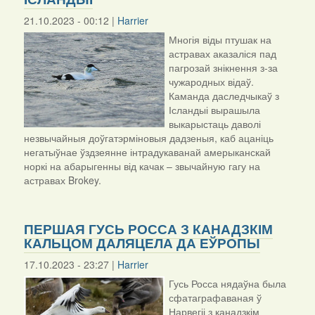
21.10.2023 - 00:12 |
Harrier
Многія віды птушак на
астравах аказаліся пад
пагрозай знікнення з-за
чужародных відаў.
Каманда даследчыкаў з
Ісландыі вырашыла
выкарыстаць даволі
незвычайныя доўгатэрміновыя дадзеныя, каб ацаніць
негатыўнае ўздзеянне інтрадукаванай амерыканскай
норкі на абарыгенны від качак – звычайную гагу на
астравах Brokey.
ПЕРШАЯ ГУСЬ РОССА З КАНАДЗКІМ
КАЛЬЦОМ ДАЛЯЦЕЛА ДА ЕЎРОПЫ
17.10.2023 - 23:27 |
Harrier
Гусь Росса нядаўна была
сфатаграфаваная ў
Нарвегіі з канадзкім