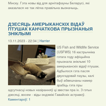
Мінску. Гэта новы від для арнітафауны Беларусі, які
аказалася не так лёгка правільна вызначыць.
ДЗЕСЯЦЬ АМЕРЫКАНСКІХ ВІДАЎ
ПТУШАК КАНЧАТКОВА ПРЫЗНАНЫЯ
ЗНІКЛЫМІ
13.11.2023 - 22:34 |
Harrier
US Fish and Wildlife Service
(USFWS) 16 кастрычніка
гэтага году афіцыйна
прызнала зніклымі 10
амерыканскіх відаў птушак.
Адбылося гэта пасля
двухгадовай паузы, калі
быў абвешчаны намер
зрабіць гэта пры
адсутнасці новых назіранняў ці звестак пра іх. З гэтых
дзесяці, восем - віды-эндэмікі Гавайскіх астравоў.
Каментароў: 1