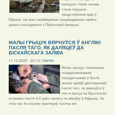
кальцом і такім чынам
стала першым
прадстаўніком віда ў
Еўропе, які мае неабвержнае пацверджанне свайго
дзікага паходжання з Паўночнай Амерыкі.
МАЛЫ ГРЫЦУК ВЯРНУЎСЯ Ў АНГЛІЮ
ПАСЛЯ ТАГО, ЯК ДАЛЯЦЕЎ ДА
БІСКАЙСКАГА ЗАЛІВА
11.10.2023 - 22:13 |
Harrier
Малы грыцук, пазначаны
спадарожнікавым
перадатчыкам ў Англіі,
моцна здзівіў даследчыкаў
пасля таго, як вярнуўся ў
тое ж месца на Брытанскіх
астравах пасля 4,5 дзён палёту на зімоўку ў Афрыку. За
гэты час ён агулам праляцеў тысячы км.