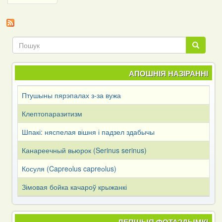
page
Пошук
Пошук
АПОШНІЯ НАЗІРАННІ
Птушыны пярэпалах з-за вужа
Клептопаразитизм
Шпакі: няспелая вішня і падзел здабычы
Канареечный вьюрок (Serinus serinus)
Косуля (Capreоlus capreоlus)
Зімовая бойка качароў крыжанкі