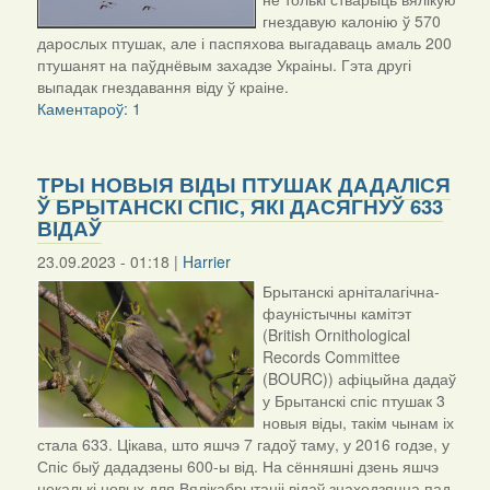
гнездавую калонію ў 570
дарослых птушак, але і паспяхова выгадаваць амаль 200
птушанят на паўднёвым захадзе Украіны. Гэта другі
выпадак гнездавання віду ў краіне.
Каментароў: 1
ТРЫ НОВЫЯ ВІДЫ ПТУШАК ДАДАЛІСЯ
Ў БРЫТАНСКІ СПІС, ЯКІ ДАСЯГНУЎ 633
ВІДАЎ
23.09.2023 - 01:18 |
Harrier
Брытанскі арніталагічна-
фауністычны камітэт
(British Ornithological
Records Committee
(BOURC)) афіцыйна дадаў
у Брытанскі спіс птушак 3
новыя віды, такім чынам іх
стала 633. Цікава, што яшчэ 7 гадоў таму, у 2016 годзе, у
Спіс быў дададзены 600-ы від. На сённяшні дзень яшчэ
некалькі новых для Вялікабрытаніі відаў знаходзяцца пад