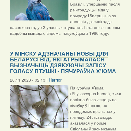
Бразіліі, упершыню пасля
рэінтрадукцыі віда ў
прыроду і ўпершыню за
апошнія дзесяцігоддзі
паспяхова гадуе 2 уласных птушанят. Гэта яшчэ і першы
падобны выпадак, вядомы навукоўцам з 1986 году.
У МІНСКУ АДЗНАЧАНЫ НОВЫ ДЛЯ
БЕЛАРУСІ ВІД, ЯКІ АТРЫМАЛАСЯ
ВЫЗНАЧЫЦЬ ДЗЯКУЮЧЫ ЗАПІСУ
ГОЛАСУ ПТУШКІ - ПЯЧУРАЎКА Х’ЮМА
26.11.2023 - 02:13 |
Harrier
Пячураўка Х’юма
(Phylloscopus humei), якая
павінна была ляцець на
зімоўку ў Індыю, па
невядомых прычынах у
пятніцу, 24 лістапада,
аказалася ў пойме
Свіслачы ў заснежаным