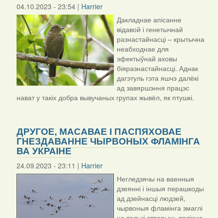
04.10.2023 - 23:54 |
Harrier
Дакладнае апісанне
відавой і генетычнай
разнастайнасці – крытычна
неабходнае для
эфектыўнай аховы
біяразнастайнасці. Аднак
дагэтуль гэта яшчэ далёкі
ад завяршэння працэс
нават у такіх добра вывучаных групах жывёл, як птушкі.
ДРУГОЕ, МАСАВАЕ І ПАСПЯХОВАЕ
ГНЕЗДАВАННЕ ЧЫРВОНЫХ ФЛАМІНГА
ВА УКРАІНЕ
24.09.2023 - 23:11 |
Harrier
Негледзячы на ваенныя
дзеянні і іншыя перашкоды
ад дзейнасці людзей,
чырвоныя фламінга змаглі
не толькі стварыць вялікую