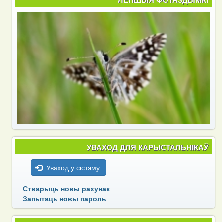
ЛЕПШЫЯ ФОТАЗДЫМКІ
УВАХОД ДЛЯ КАРЫСТАЛЬНІКАЎ
Уваход у сістэму
Стварыць новы рахунак
Запытаць новы пароль