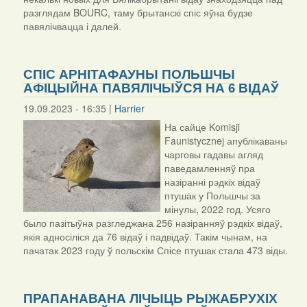
разглядам BOURC, таму брытанскі спіс яўна будзе
павялічвацца і далей.
СПІС АРНІТАФАУНЫ ПОЛЬШЧЫ
АФІЦЫЙНА ПАВЯЛІЧЫЎСЯ НА 6 ВІДАЎ
19.09.2023 - 16:35 |
Harrier
На сайце Komisji
Faunistycznej апублікаваны
чарговы гадавы агляд
паведамленняў пра
назіранні рэдкіх відаў
птушак у Польшчы за
мінулы, 2022 год. Усяго
было пазітыўна разгледжана 256 назіранняў рэдкіх відаў,
якія адносіліся да 76 відаў і падвідаў. Такім чынам, на
пачатак 2023 году ў польскім Спісе птушак стала 473 віды.
ПРАПАНАВАНА ЛІЧЫЦЬ РЫЖАБРУХІХ