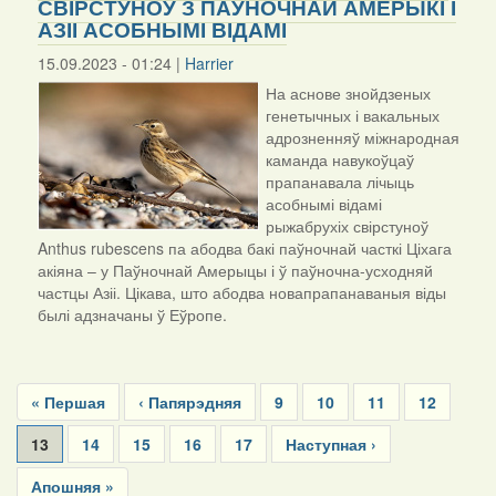
СВІРСТУНОЎ З ПАЎНОЧНАЙ АМЕРЫКІ І
АЗІІ АСОБНЫМІ ВІДАМІ
15.09.2023 - 01:24 |
Harrier
На аснове знойдзеных
генетычных і вакальных
адрозненняў міжнародная
каманда навукоўцаў
прапанавала лічыць
асобнымі відамі
рыжабрухіх свірстуноў
Anthus rubescens па абодва бакі паўночнай часткі Ціхага
акіяна – у Паўночнай Амерыцы і ў паўночна-усходняй
частцы Азіі. Цікава, што абодва новапрапанаваныя віды
былі адзначаны ў Еўропе.
Pagination
First
« Першая
Previous
‹ Папярэдняя
Page
9
Page
10
Page
11
Page
12
page
page
Current
13
Page
14
Page
15
Page
16
Page
17
Next
Наступная ›
page
page
Last
Апошняя »