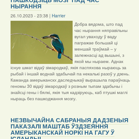
НЫРАННЯ
26.10.2023 - 23:38 |
Harrier
Добра вядома, што пад
час нырання няправільны
вугал уваходу ў ваду
пагражае большай ці
меншай траўмай – у
залежнасці ад вышыні, з
якой мы ныраем. Аднак
існуе шмат відаў зімародкаў, якія паспяхова ныраюць за
рыбай і іншай воднай здабычай па некалькі разоў у дзень.
Каманда амерыканскх даследчыкаў вырашыла параўнаць
геномы 30 відаў зімародкаў з розным тыпам здабычы і
знайсці гены і бялкі, якія тыя кадзіруюць, каб птушкі маглі
ныраць без пашкоджання мозгу.
НЕЗВЫЧАЙНА САБРАНЫЯ ДАДЗЕНЫЯ
ПАКАЗАЛІ МАШТАБ ЎЗДЗЕЯННЯ
АМЕРЫКАНСКАЙ НОРКІ НА ГАГУ Ў
ІСЛАНДЫІ