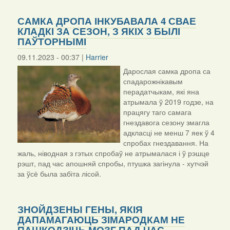
САМКА ДРОПА ІНКУБАВАЛА 4 СВАЕ
КЛАДКІ ЗА СЕЗОН, З ЯКІХ 3 БЫЛІ
ПАЎТОРНЫМІ
09.11.2023 - 00:37 |
Harrier
Дарослая самка дропа са
спадарожнікавым
перадатчыкам, які яна
атрымала ў 2019 годзе, на
працягу таго самага
гнездавога сезону змагла
адкласці не менш 7 яек ў 4
спробах гнездавання. На
жаль, ніводная з гэтых спробаў не атрымалася і ў рэшце
рэшт, пад час апошняй спробы, птушка загінула - хутчэй
за ўсё была забіта лісой.
ЗНОЙДЗЕНЫ ГЕНЫ, ЯКІЯ
ДАПАМАГАЮЦЬ ЗІМАРОДКАМ НЕ
ПАШКОДЗІЦЬ МОЗГ ПАД ЧАС