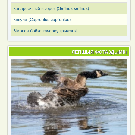
Канареечный вьюрок (Serinus serinus)
Косуля (Capreоlus capreоlus)
Зімовая бойка качароў крыжанкі
ЛЕПШЫЯ ФОТАЗДЫМКІ