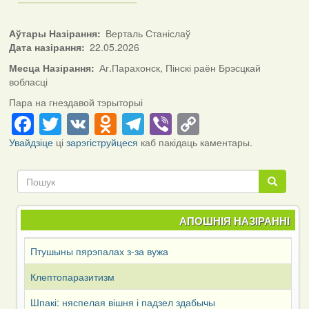
Аўтары Назірання
Верталь Станіслаў
Дата назірання
22.05.2026
Месца Назірання
Аг.Парахонск, Пінскі раён Брэсцкай
вобласці
Пара на гнездавой тэрыторыі
Facebook
Twitter
VK
Odnoklassniki
Telegram
Viber
Copy
Link
Увайдзіце
ці
зарэгіструйцеся
каб пакідаць каментары.
Пошук
Пошук
АПОШНІЯ НАЗІРАННІ
Птушыны пярэпалах з-за вужа
Клептопаразитизм
Шпакі: няспелая вішня і падзел здабычы