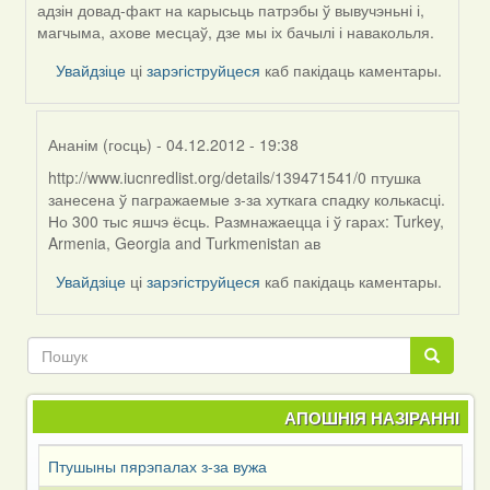
Kiolk
адзін довад-факт на карысьць патрэбы ў вывучэньні і,
магчыма, ахове месцаў, дзе мы іх бачылі і навакольля.
Увайдзіце
ці
зарэгіструйцеся
каб пакідаць каментары.
Ананім (госць)
- 04.12.2012 - 19:38
http://www.iucnredlist.org/details/139471541/0 птушка
In
занесена ў пагражаемые з-за хуткага спадку колькасці.
reply
Но 300 тыс яшчэ ёсць. Размнажаецца і ў гарах: Turkey,
to
Armenia, Georgia and Turkmenistan ав
by
Harrier
Увайдзіце
ці
зарэгіструйцеся
каб пакідаць каментары.
Пошук
Пошук
АПОШНІЯ НАЗІРАННІ
Птушыны пярэпалах з-за вужа