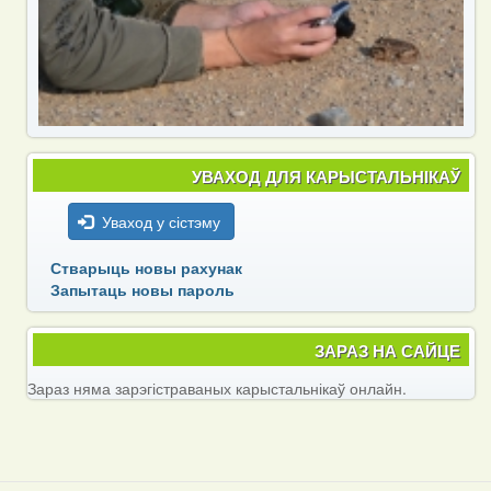
УВАХОД ДЛЯ КАРЫСТАЛЬНІКАЎ
Уваход у сістэму
Стварыць новы рахунак
Запытаць новы пароль
ЗАРАЗ НА САЙЦЕ
Зараз няма зарэгістраваных карыстальнікаў онлайн.