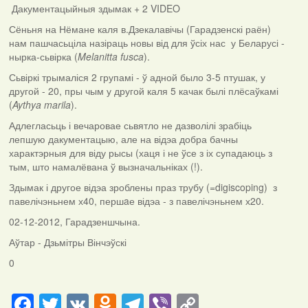
Дакументацыйныя здымак + 2 VIDEO
Сёньня на Нёмане каля в.Дзекалавічы (Гарадзенскі раён)
нам пашчасьціла назіраць новы від для ўсіх нас у Беларусі -
нырка-сьвірка (
Melanitta fusca
).
Сьвіркі трымаліся 2 групамі - ў адной было 3-5 птушак, у
другой - 20, пры чым у другой каля 5 качак былі плёсаўкамі
(
Aythya marila
).
Адлегласьць і вечаровае сьвятло не дазволілі зрабіць
лепшую дакументацыю, але на відэа добра бачны
характэрныя для віду рысы (хаця і не ўсе з іх супадаюць з
тым, што намалёвана ў вызначальніках (!).
Здымак і другое відэа зроблены праз трубу (=digiscoping) з
павелічэньнем х40, першaе відэа - з павелічэньнем х20.
02-12-2012, Гарадзеншчына.
Аўтар - Дзьмітры Вінчэўскі
0
Facebook
Twitter
VK
Odnoklassniki
Telegram
Viber
Copy