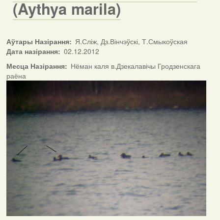
(Aythya marila)
Аўтары Назірання
Я.Сліж, Дз.Вінчэўскі, Т.Смыкоўская
Дата назірання
02.12.2012
Месца Назірання
Нёман каля в.Дзекалавічы Гродзенскага
раёна