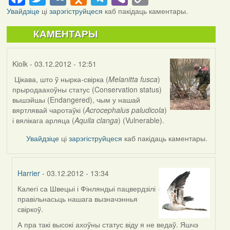
Link
Увайдзіце
ці
зарэгіструйцеся
каб пакідаць каментары.
КАМЕНТАРЫ
Kiolk
- 03.12.2012 - 12:51
Цікава, што ў нырка-свірка (
Melanitta fusca
)
прыродаахоўны статус (Conservation status)
вышэйшы (Endangered), чым у нашай
вяртлявай чаротаўкі (
Acrocephalus paludicola
)
і вялікага арляца (
Aquila clanga
) (Vulnerable).
Увайдзіце
ці
зарэгіструйцеся
каб пакідаць каментары.
Harrier
- 03.12.2012 - 13:34
Калегі са Швецыі і Фінляндыі пацвердзілі
In
правільнасьць нашага вызначэннья
reply
свіркоў.
to
by
А пра такі высокі ахоўны статус віду я не ведаў. Яшчэ