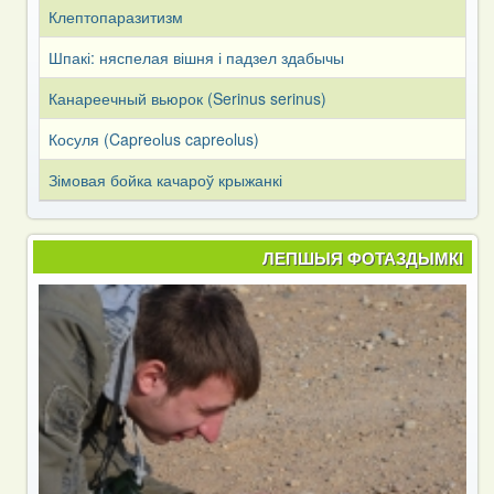
Клептопаразитизм
Шпакі: няспелая вішня і падзел здабычы
Канареечный вьюрок (Serinus serinus)
Косуля (Capreоlus capreоlus)
Зімовая бойка качароў крыжанкі
ЛЕПШЫЯ ФОТАЗДЫМКІ