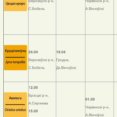
Бярозаўскі р-н,
Чэрвенскі р-н,
С.Бобель
А.Вінчэўскі
24.04
19.04
Бярозаўскі р-н,
Гродна,
С.Бобель
Дз.Вінчэўскі
1
2.05
Брэсцкі р-н,
01.05
А.Сяргеева
Чэрвенскі р-н,
15.05
А.Вінчэўскі