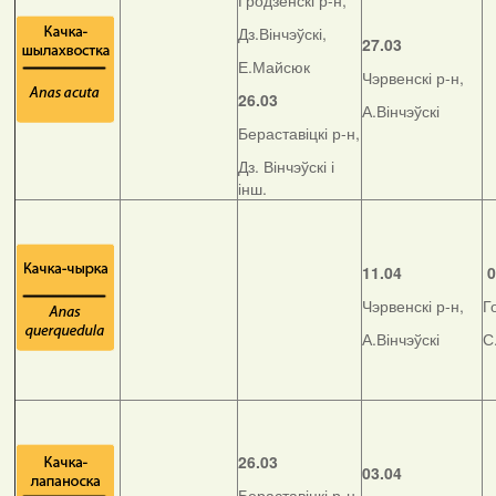
Гродзенскі р-н,
Дз.Вінчэўскі,
27.03
Е.Майсюк
Чэрвенскі р-н,
26.03
А.Вінчэўскі
Бераставіцкі р-н,
Дз. Вінчэўскі і
інш.
11.04
0
Чэрвенскі р-н,
Г
А.Вінчэўскі
С
26.03
03.04
Бераставіцкі р-н,