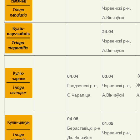
Чэрвенскі р-н,
А.Вінчэўскі
24.04
Чэрвенскі р-н,
А.Вінчэўскі
3
04.04
03.04
Гродзенскі р-н,
Чэрвенскі р-н,
Ж
С.Чарапіца
А.Вінчэўскі
А
04.05
01.05
Бераставіцкі р-н,
Чэрвенскі р-н,
Дз. Вінчэўскі