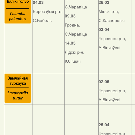
04.03
26.03
С.Чарапіца
Бярозаўскі р-н,
Мінскі р-н,
09.03
С.Бобель
С.Каспяровіч
Гродна,
03.04
С.Чарапіца
Чэрвенскі р-н,
14.03
А.Вінчэўскі
Лідскі р-н,
Ю. Квач
02.05
Чэрвенскі р-н,
А.Вінчэўскі
25.04
Чэрвенскі р-н,