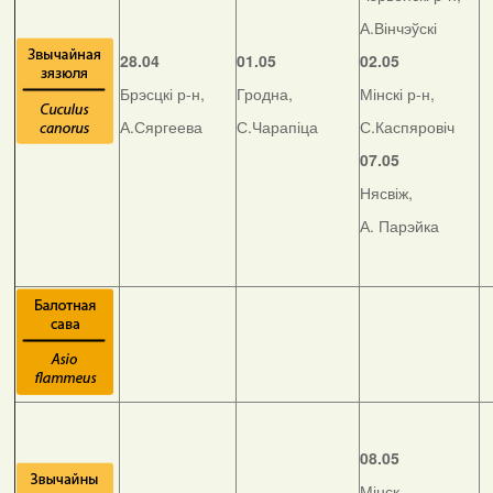
А.Вінчэўскі
28.04
01.05
02.05
Брэсцкі р-н,
Гродна,
Мінскі р-н,
А.Сяргеева
С.Чарапіца
С.Каспяровіч
07.05
Нясвіж,
А. Парэйка
08.05
Мінск,