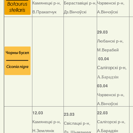
Камянецкі р-н,
Бераставіцкі р-н,
Чэрвенскі р-н,
В.Пракапчук
Дз.Вінчэўскі
А.Вінчэўскі
29.03
Любанскі р-н,
М.Верабей
03.04
Салігорскі р-н,
А.Барадзін
03.04
Чэрвенскі р-н,
А.Вінчэўскі
12.03
22.03
23.03
Камянецкі р-н,
Салігорскі р-н,
Свіслацкі р-н,
Н.Землянік
А.Барадзін
Дз. Шыманчук