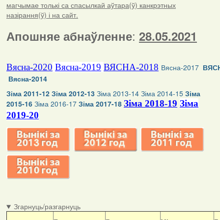
магчымае толькі са спасылкай аўтара(ў) канкрэтных
назірання(ў) і на сайт.
:
Апошняе абнаўленне
28.05.2021
Вясна-2020
Вясна-2019
ВЯСНА-2018
Вясна-2017
ВЯСН
Вясна-2014
Зіма 2011-12
Зіма 2012-13
Зіма 2013-14
Зіма 2014-15
Зіма
Зіма 2018-19
Зіма
2015-16
Зіма 2016-17
Зіма 2017-18
2019-20
Згарнуць/разгарнуць