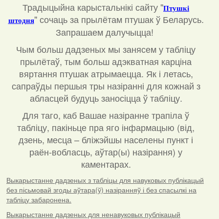
Традыцыйна карыстальнікі сайту "
Птушкі
"
сочаць за прылётам птушак ў Беларусь.
штодня
Запрашаем далучыцца!
Чым больш дадзеных мы занясем у табліцу
прылётаў, тым больш адэкватная карціна
вяртання птушак атрымаецца. Як і летась,
сапраўды першыя тры назіранні для кожнай з
абласцей будуць заносіцца ў табліцу.
Для таго, каб Вашае назіранне трапіла ў
табліцу, пакіньце пра яго інфармацыю (від,
дзень, месца – бліжэйшы населены пункт і
раён-вобласць, аўтар(ы) назірання) у
каментарах
.
Выкарыстанне дадзеных з табліцы для навуковых публікацый
без пісьмовай згоды аўтара(ў) назіранняў і без спасылкі на
табліцу забаронена.
Выкарыстанне дадзеных для ненавуковых публікацый