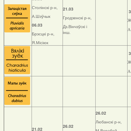
Столінскі р-н,
21.03
3
А.Шэўчык
Гродзенскі р-н,
Ж
06.03
Дз.Вінчэўскі і
А
інш.
Брэсцкі р-н,
Я.Місіюк
3
Ж
А
26.02
Любанскі р-н,
26.02
21.02
М.Верабей