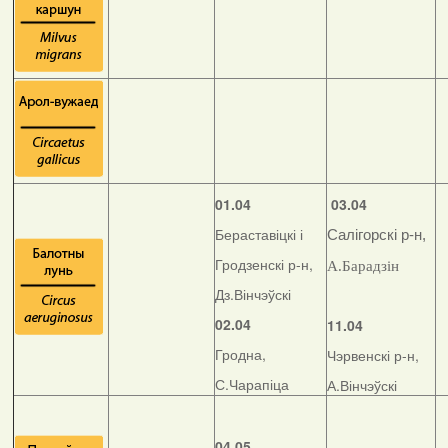
01.04
03.04
Бераставіцкі і
Салігорскі р-н,
Гродзенскі р-н,
А.Барадзін
Дз.Вінчэўскі
02.04
11.04
Гродна,
Чэрвенскі р-н,
С.Чарапіца
А.Вінчэўскі
04.05