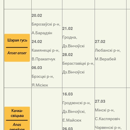
20.02
Бярозаўскі р-н,
21.02
А.Барадзін
Гродна,
24.02
27.02
Дз.Вінчэўскі
Камянецкі р-н,
Любанскі р-н,
28.02
В.Пракапчук
М.Верабей
Бераставіцкі р-н,
06.03
Дз.Вінчэўскі
Брэсцкі р-н,
Я.Місіюк
16.03
27.03
Гродзенскі р-н,
Мінскі р-н,
Дз.Вінчэўскі,
С.Каспяровіч
Е.Майсюк
Чэрвенскі р-н,
26.03