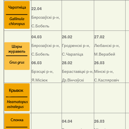
22.04
Бярозаўскі р-н,
С.Бобель
04.03
26.02
27.02
Бярозаўскі р-н,
Гродзенскі р-н,
Любанскі р-н,
С.Бобель
С.Чарапіца
М.Верабей
06.03
28.02
26.03
Брэсцкі р-н,
Бераставіцкі р-н,
Мінскі р-н,
Я.Місіюк
Дз.Вінчэўскі
С.Каспяровіч
04.04
26.03