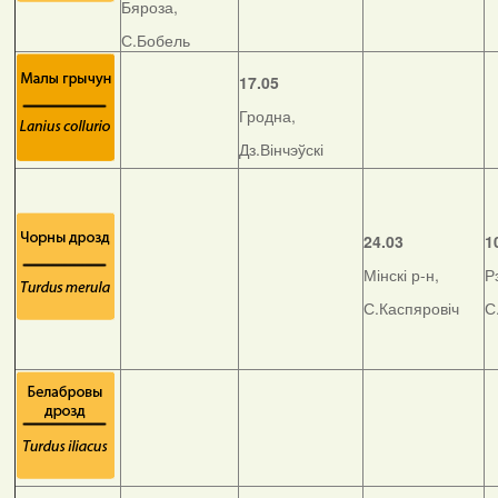
Бяроза,
С.Бобель
17.05
Гродна,
Дз.Вінчэўскі
24.03
1
Мінскі р-н,
Р
С.Каспяровіч
С