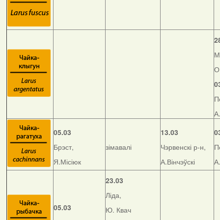
2
М
О
0
П
А
05.03
13.03
0
Брэст,
зімавалі
Чэрвенскі р-н,
П
Я.Місіюк
А.Вінчэўскі
А
23.03
Ліда,
05.03
Ю. Квач