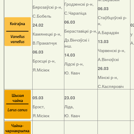
Гродзенскі р-н,
Бярозаўскі р-н,
06.03
С.Чарапіца
С.Бобель
Стаўбцоўскіі р-
06.03
н,
24.02
0
Бераставіцкі р-н,
А.Барадзін
Камянецкі р-н,
у
Дз.Вінчэўскі і
13.03
В.Пракапчук
А
інш.
Чэрвенскі р-н,
06.03
14.03
А.Вінчэўскі
Брэсцкі р-н,
Лідскі р-н,
26.03
Я.Місіюк
Ю. Квач
Мінскі р-н,
С.Каспяровіч
05.03
23.03
Брэст,
Ліда,
Я.Місіюк
Ю. Квач