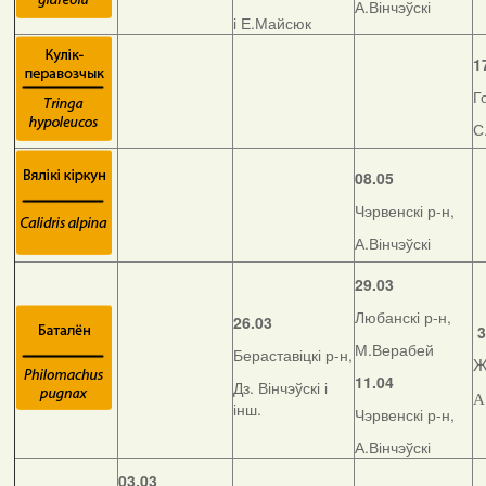
А.Вінчэўскі
і Е.Майсюк
1
Г
С
08.05
Чэрвенскі р-н,
А.Вінчэўскі
29.03
Любанскі р-н,
26.03
3
М.Верабей
Бераставіцкі р-н,
Ж
11.04
Дз. Вінчэўскі і
А
інш.
Чэрвенскі р-н,
А.Вінчэўскі
03.03