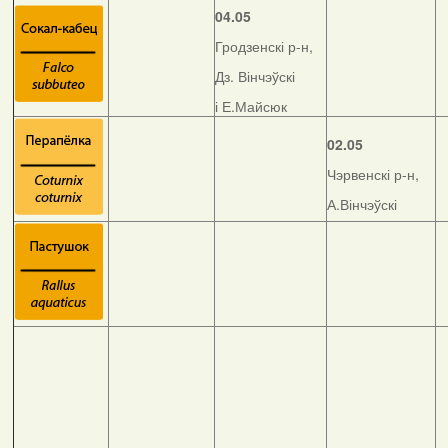
04.05
Гродзенскі р-н,
Дз. Вінчэўскі
і Е.Майсюк
02.05
Чэрвенскі р-н,
А.Вінчэўскі