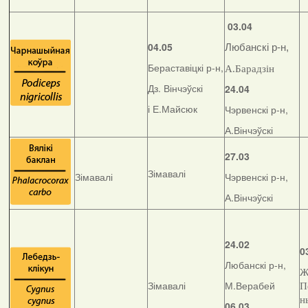
03.04
04.05
Любанскі р-н,
Бераставіцкі р-н,
А.Барадзін
Дз. Вінчэўскі
24.04
і Е.Майсюк
Чэрвенскі р-н,
А.Вінчэўскі
27.03
Зімавалі
Зімавалі
Чэрвенскі р-н,
А.Вінчэўскі
24.02
0
Любанскі р-н,
Ж
Зімавалі
М.Верабей
П
н
06.03