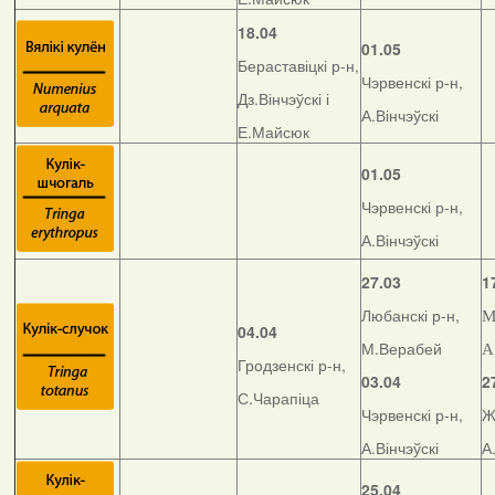
18.04
01.05
Бераставіцкі р-н,
Чэрвенскі р-н,
Дз.Вінчэўскі і
А.Вінчэўскі
Е.Майсюк
01.05
Чэрвенскі р-н,
А.Вінчэўскі
27.03
1
Любанскі р-н,
М
04.04
М.Верабей
А
Гродзенскі р-н,
03.04
2
С.Чарапіца
Чэрвенскі р-н,
Ж
А.Вінчэўскі
А
25.04