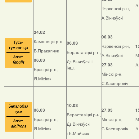
А
Чэрвенскі р-н,
А.Вінчэўскі
24.02
06.03
Камянецкі р-н,
06.03
Чэрвенскі р-н,
1
В.Пракапчук
Бераставіцкі р-н,
А.Вінчэўскі
М
06.03
Дз.Вінчэўскі і
27.03
А
інш.
Брэсцкі р-н,
Мінскі р-н,
Я.Місіюк
С.Каспяровіч
10.03
06.03
27.03
1
Бераставіцкі р-н,
Брэсцкі р-н,
Мінскі р-н,
М
Дз.Вінчэўскі
Я.Місіюк
С.Каспяровіч
А
і Е.Майсюк