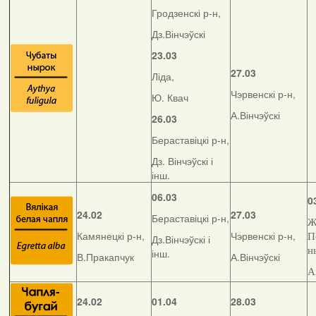
Гродзенскі р-н,
Дз.Вінчэўскі
23.03
27.03
Ліда,
Чэрвенскі р-н,
Ю. Квач
А.Вінчэўскі
26.03
Бераставіцкі р-н,
Дз. Вінчэўскі і
інш.
06.03
0
24.02
27.03
Бераставіцкі р-н,
Ж
Камянецкі р-н,
Чэрвенскі р-н,
П
Дз.Вінчэўскі і
н
інш.
В.Пракапчук
А.Вінчэўскі
А
24.02
01.04
28.03