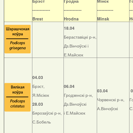
Б
рэст
Гродна
Мінск
Г
------------
------------
-----------
--
Brest
Hrodna
Minsk
H
18.04
Бераставіцкі р-н,
Дз.Вінчэўскі і
Е.Майсюк
04.03
Брэст,
06.04
03.04
0
Я.Місіюк
Гродзенскі р-н,
Чэрвенскі р-н,
Г
28.03
Дз.Вінчэўскі
А.Вінчэўскі
С
Бярозаўскі р-н,
і Е.Майсюк
С.Бобель