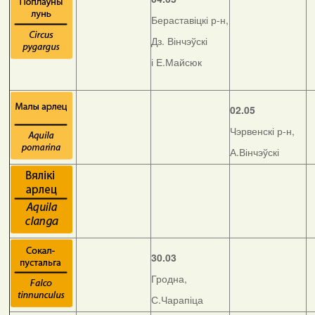
Бераставіцкі р-н,
Дз. Вінчэўскі
і Е.Майсюк
02.05
Чэрвенскі р-н,
А.Вінчэўскі
30.03
Гродна,
С.Чарапіца