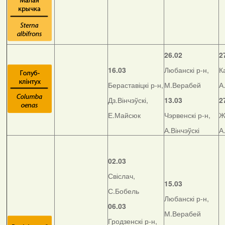
26.02
2
16.03
Любанскі р-н,
К
Бераставіцкі р-н,
М.Верабей
А
Дз.Вінчэўскі,
13.03
2
Е.Майсюк
Чэрвенскі р-н,
Ж
А.Вінчэўскі
А
02.03
Свіслач,
15.03
С.Бобель
Любанскі р-н,
06.03
М.Верабей
Гродзенскі р-н,