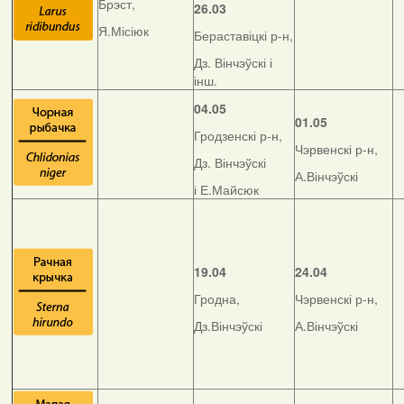
Брэст,
26.03
Я.Місіюк
Бераставіцкі р-н,
Дз. Вінчэўскі і
інш.
04.05
01.05
Гродзенскі р-н,
Чэрвенскі р-н,
Дз. Вінчэўскі
А.Вінчэўскі
і Е.Майсюк
19.04
24.04
Гродна,
Чэрвенскі р-н,
Дз.Вінчэўскі
А.Вінчэўскі