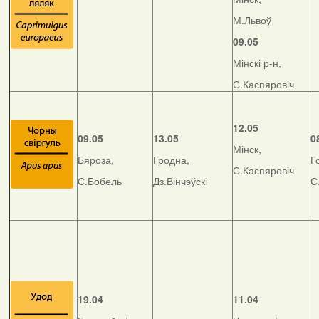
М.Львоў
09.05
Мінскі р-н,
С.Каспяровіч
12.05
09.05
13.05
0
Мінск,
Бяроза,
Гродна,
Г
С.Каспяровіч
С.Бобель
Дз.Вінчэўскі
С
19.04
11.04