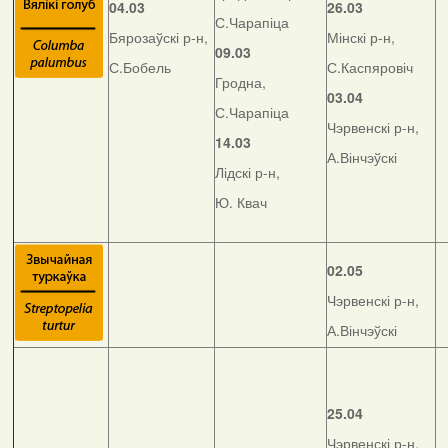
04.03
26.03
С.Чарапіца
Бярозаўскі р-н,
Мінскі р-н,
09.03
С.Бобель
С.Каспяровіч
Гродна,
03.04
С.Чарапіца
Чэрвенскі р-н,
14.03
А.Вінчэўскі
Лідскі р-н,
Ю. Квач
02.05
Чэрвенскі р-н,
А.Вінчэўскі
25.04
Чэрвенскі р-н,