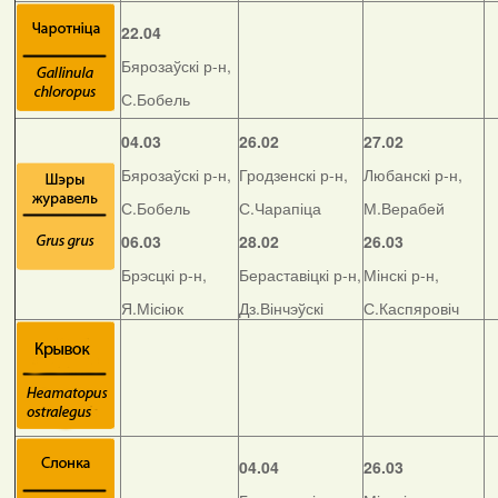
22.04
Бярозаўскі р-н,
С.Бобель
04.03
26.02
27.02
Бярозаўскі р-н,
Гродзенскі р-н,
Любанскі р-н,
С.Бобель
С.Чарапіца
М.Верабей
06.03
28.02
26.03
Брэсцкі р-н,
Бераставіцкі р-н,
Мінскі р-н,
Я.Місіюк
Дз.Вінчэўскі
С.Каспяровіч
04.04
26.03