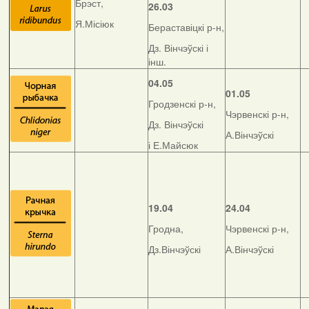
Брэст,
26.03
Я.Місіюк
Бераставіцкі р-н,
Дз. Вінчэўскі і
інш.
04.05
01.05
Гродзенскі р-н,
Чэрвенскі р-н,
Дз. Вінчэўскі
А.Вінчэўскі
і Е.Майсюк
19.04
24.04
Гродна,
Чэрвенскі р-н,
Дз.Вінчэўскі
А.Вінчэўскі