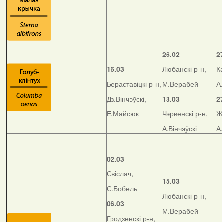
26.02
2
16.03
Любанскі р-н,
К
Бераставіцкі р-н,
М.Верабей
А
Дз.Вінчэўскі,
13.03
2
Е.Майсюк
Чэрвенскі р-н,
Ж
А.Вінчэўскі
А
02.03
Свіслач,
15.03
С.Бобель
Любанскі р-н,
06.03
М.Верабей
Гродзенскі р-н,