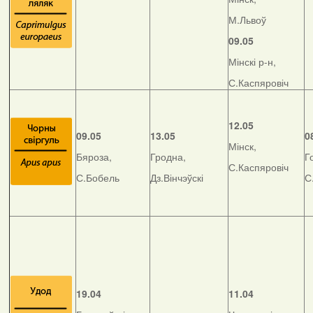
М.Львоў
09.05
Мінскі р-н,
С.Каспяровіч
12.05
09.05
13.05
0
Мінск,
Бяроза,
Гродна,
Г
С.Каспяровіч
С.Бобель
Дз.Вінчэўскі
С
19.04
11.04