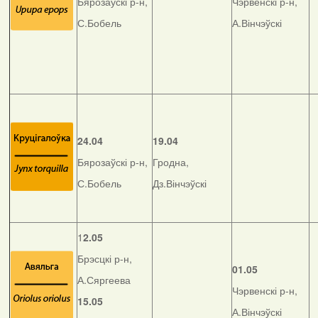
Бярозаўскі р-н,
Чэрвенскі р-н,
С.Бобель
А.Вінчэўскі
24.04
19.04
Бярозаўскі р-н,
Гродна,
С.Бобель
Дз.Вінчэўскі
1
2.05
Брэсцкі р-н,
01.05
А.Сяргеева
Чэрвенскі р-н,
15.05
А.Вінчэўскі