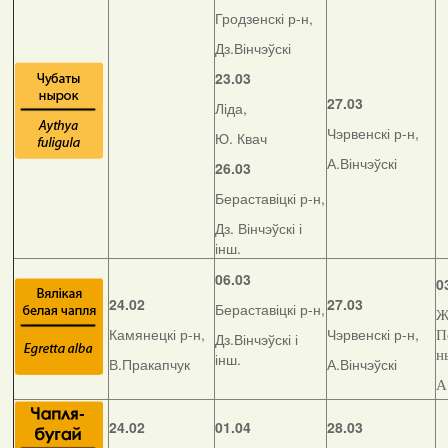
Гродзенскі р-н,
Дз.Вінчэўскі
23.03
27.03
Ліда,
Чэрвенскі р-н,
Ю. Квач
А.Вінчэўскі
26.03
Бераставіцкі р-н,
Дз. Вінчэўскі і
інш.
06.03
0
24.02
27.03
Бераставіцкі р-н,
Ж
Камянецкі р-н,
Чэрвенскі р-н,
П
Дз.Вінчэўскі і
н
інш.
В.Пракапчук
А.Вінчэўскі
А
24.02
01.04
28.03