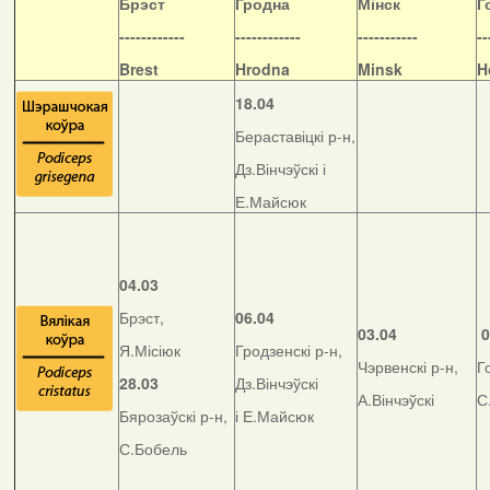
Б
рэст
Гродна
Мінск
Г
------------
------------
-----------
--
Brest
Hrodna
Minsk
H
18.04
Бераставіцкі р-н,
Дз.Вінчэўскі і
Е.Майсюк
04.03
Брэст,
06.04
03.04
0
Я.Місіюк
Гродзенскі р-н,
Чэрвенскі р-н,
Г
28.03
Дз.Вінчэўскі
А.Вінчэўскі
С
Бярозаўскі р-н,
і Е.Майсюк
С.Бобель