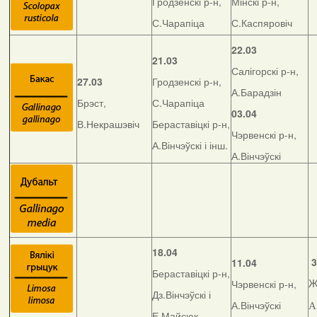
Гродзенскі р-н,
Мінскі р-н,
С.Чарапіца
С.Каспяровіч
22.03
21.03
Салігорскі р-н,
27.03
Гродзенскі р-н,
А.Барадзін
Брэст,
С.Чарапіца
03.04
В.Некрашэвіч
Бераставіцкі р-н,
Чэрвенскі р-н,
А.Вінчэўскі і інш.
А.Вінчэўскі
18.04
3
11.04
Бераставіцкі р-н,
Чэрвенскі р-н,
Ж
Дз.Вінчэўскі і
А.Вінчэўскі
А
Е.Майсюк