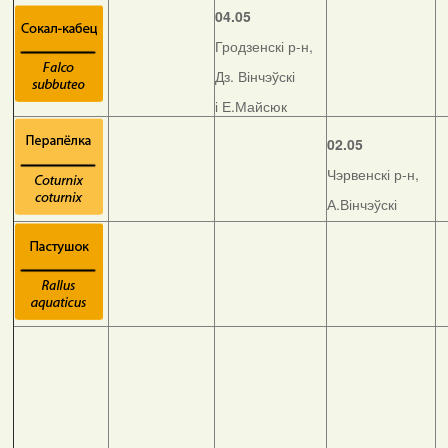
04.05
Гродзенскі р-н,
Дз. Вінчэўскі
і Е.Майсюк
02.05
Чэрвенскі р-н,
А.Вінчэўскі