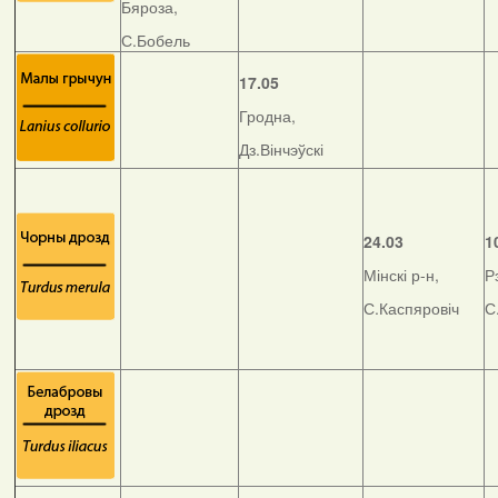
Бяроза,
С.Бобель
17.05
Гродна,
Дз.Вінчэўскі
24.03
1
Мінскі р-н,
Р
С.Каспяровіч
С