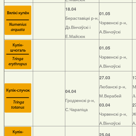
18.04
01.05
Бераставіцкі р-н,
Чэрвенскі р-н,
Дз.Вінчэўскі і
А.Вінчэўскі
Е.Майсюк
01.05
Чэрвенскі р-н,
А.Вінчэўскі
27.03
1
Любанскі р-н,
М
04.04
М.Верабей
А
Гродзенскі р-н,
03.04
2
С.Чарапіца
Чэрвенскі р-н,
Ж
А.Вінчэўскі
А
25.04