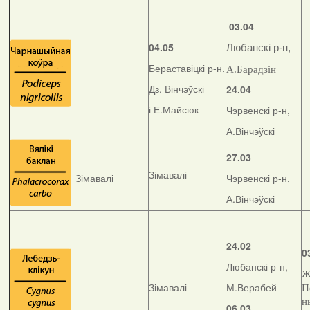
03.04
04.05
Любанскі р-н,
Бераставіцкі р-н,
А.Барадзін
Дз. Вінчэўскі
24.04
і Е.Майсюк
Чэрвенскі р-н,
А.Вінчэўскі
27.03
Зімавалі
Зімавалі
Чэрвенскі р-н,
А.Вінчэўскі
24.02
0
Любанскі р-н,
Ж
Зімавалі
М.Верабей
П
н
06.03