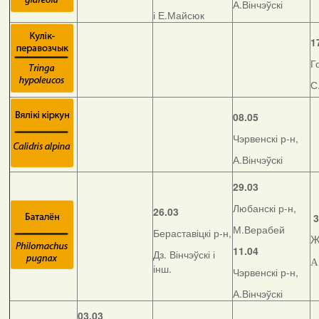
А.Вінчэўскі
і Е.Майсюк
1
Г
С
08.05
Чэрвенскі р-н,
А.Вінчэўскі
29.03
Любанскі р-н,
26.03
3
М.Верабей
Бераставіцкі р-н,
Ж
11.04
Дз. Вінчэўскі і
А
інш.
Чэрвенскі р-н,
А.Вінчэўскі
03.03