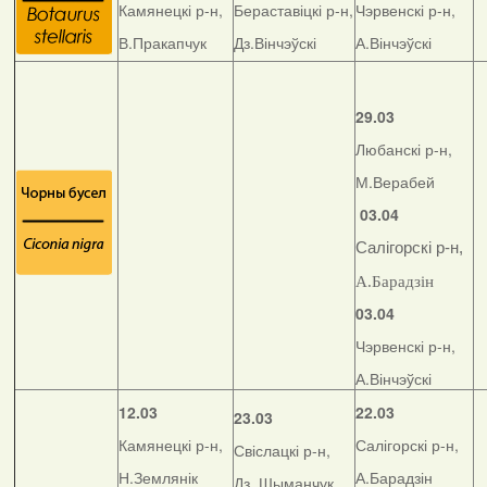
Камянецкі р-н,
Бераставіцкі р-н,
Чэрвенскі р-н,
В.Пракапчук
Дз.Вінчэўскі
А.Вінчэўскі
29.03
Любанскі р-н,
М.Верабей
03.04
Салігорскі р-н,
А.Барадзін
03.04
Чэрвенскі р-н,
А.Вінчэўскі
12.03
22.03
23.03
Камянецкі р-н,
Салігорскі р-н,
Свіслацкі р-н,
Н.Землянік
А.Барадзін
Дз. Шыманчук