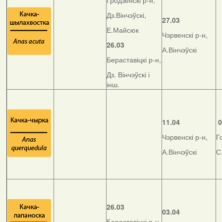
Гродзенскі р-н,
Дз.Вінчэўскі,
27.03
Е.Майсюк
Чэрвенскі р-н,
26.03
А.Вінчэўскі
Бераставіцкі р-н,
Дз. Вінчэўскі і
інш.
11.04
0
Чэрвенскі р-н,
Г
А.Вінчэўскі
С
26.03
03.04
Бераставіцкі р-н,