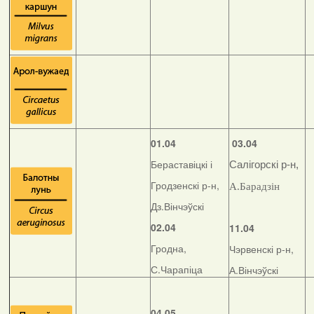
01.04
03.04
Бераставіцкі і
Салігорскі р-н,
Гродзенскі р-н,
А.Барадзін
Дз.Вінчэўскі
02.04
11.04
Гродна,
Чэрвенскі р-н,
С.Чарапіца
А.Вінчэўскі
04.05