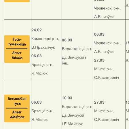
А
Чэрвенскі р-н,
А.Вінчэўскі
24.02
06.03
Камянецкі р-н,
06.03
Чэрвенскі р-н,
1
В.Пракапчук
Бераставіцкі р-н,
А.Вінчэўскі
М
06.03
Дз.Вінчэўскі і
27.03
А
інш.
Брэсцкі р-н,
Мінскі р-н,
Я.Місіюк
С.Каспяровіч
10.03
06.03
27.03
1
Бераставіцкі р-н,
Брэсцкі р-н,
Мінскі р-н,
М
Дз.Вінчэўскі
Я.Місіюк
С.Каспяровіч
А
і Е.Майсюк