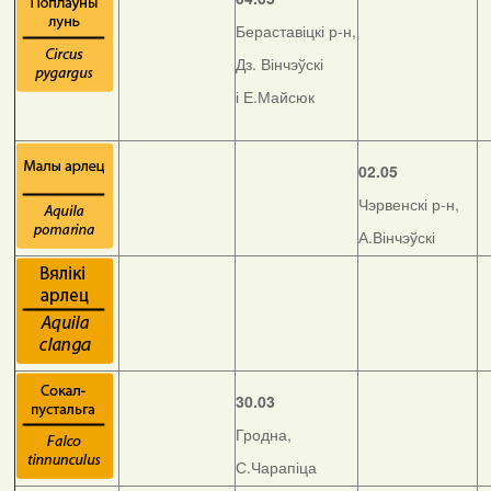
Бераставіцкі р-н,
Дз. Вінчэўскі
і Е.Майсюк
02.05
Чэрвенскі р-н,
А.Вінчэўскі
30.03
Гродна,
С.Чарапіца