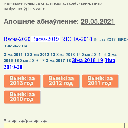
магчымае толькі са спасылкай аўтара(ў) канкрэтных
назірання(ў) і на сайт.
:
Апошняе абнаўленне
28.05.2021
Вясна-2020
Вясна-2019
ВЯСНА-2018
Вясна-2017
ВЯСН
Вясна-2014
Зіма 2011-12
Зіма 2012-13
Зіма 2013-14
Зіма 2014-15
Зіма
Зіма 2018-19
Зіма
2015-16
Зіма 2016-17
Зіма 2017-18
2019-20
Згарнуць/разгарнуць