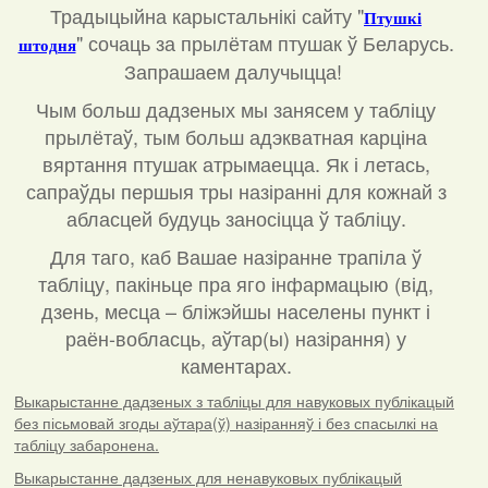
Традыцыйна карыстальнікі сайту "
Птушкі
"
сочаць за прылётам птушак ў Беларусь.
штодня
Запрашаем далучыцца!
Чым больш дадзеных мы занясем у табліцу
прылётаў, тым больш адэкватная карціна
вяртання птушак атрымаецца. Як і летась,
сапраўды першыя тры назіранні для кожнай з
абласцей будуць заносіцца ў табліцу.
Для таго, каб Вашае назіранне трапіла ў
табліцу, пакіньце пра яго інфармацыю (від,
дзень, месца – бліжэйшы населены пункт і
раён-вобласць, аўтар(ы) назірання) у
каментарах
.
Выкарыстанне дадзеных з табліцы для навуковых публікацый
без пісьмовай згоды аўтара(ў) назіранняў і без спасылкі на
табліцу забаронена.
Выкарыстанне дадзеных для ненавуковых публікацый