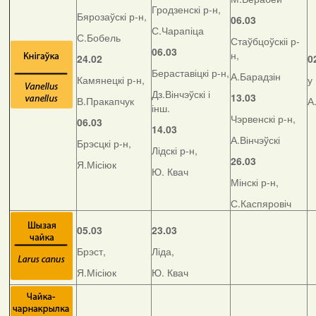
Гродзенскі р-н,
Бярозаўскі р-н,
06.03
С.Чарапіца
С.Бобель
Стаўбцоўскіі р-
06.03
н,
24.02
0
Бераставіцкі р-н,
А.Барадзін
Камянецкі р-н,
у
Дз.Вінчэўскі і
13.03
В.Пракапчук
А
інш.
Чэрвенскі р-н,
06.03
14.03
А.Вінчэўскі
Брэсцкі р-н,
Лідскі р-н,
26.03
Я.Місіюк
Ю. Квач
Мінскі р-н,
С.Каспяровіч
05.03
23.03
Брэст,
Ліда,
Я.Місіюк
Ю. Квач