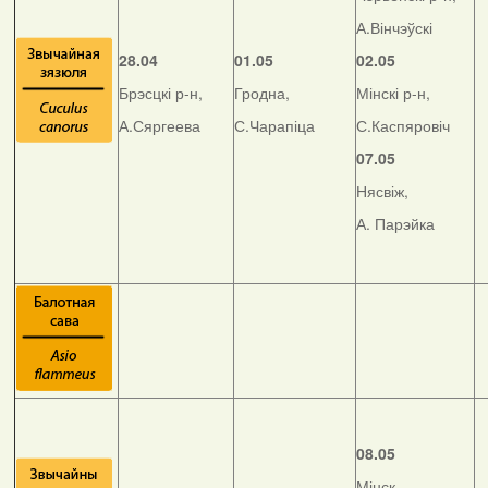
А.Вінчэўскі
28.04
01.05
02.05
Брэсцкі р-н,
Гродна,
Мінскі р-н,
А.Сяргеева
С.Чарапіца
С.Каспяровіч
07.05
Нясвіж,
А. Парэйка
08.05
Мінск,