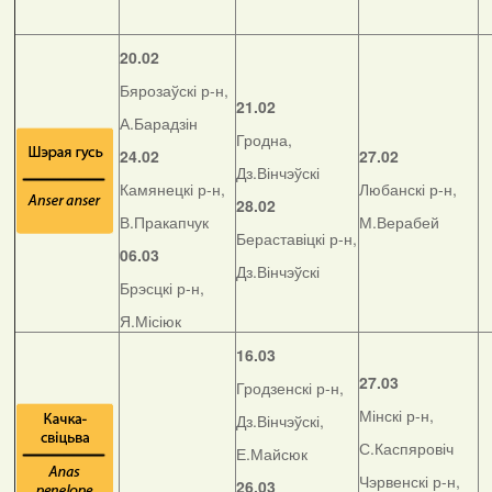
20.02
Бярозаўскі р-н,
21.02
А.Барадзін
Гродна,
24.02
27.02
Дз.Вінчэўскі
Камянецкі р-н,
Любанскі р-н,
28.02
В.Пракапчук
М.Верабей
Бераставіцкі р-н,
06.03
Дз.Вінчэўскі
Брэсцкі р-н,
Я.Місіюк
16.03
27.03
Гродзенскі р-н,
Мінскі р-н,
Дз.Вінчэўскі,
С.Каспяровіч
Е.Майсюк
Чэрвенскі р-н,
26.03