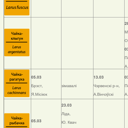
2
М
О
0
П
А
05.03
13.03
0
Брэст,
зімавалі
Чэрвенскі р-н,
П
Я.Місіюк
А.Вінчэўскі
А
23.03
Ліда,
05.03
Ю. Квач