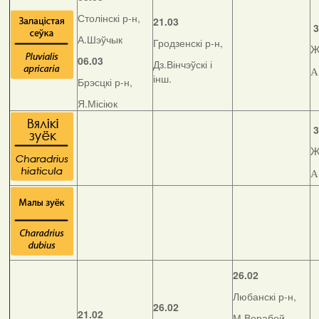
Столінскі р-н,
21.03
3
А.Шэўчык
Гродзенскі р-н,
Ж
06.03
Дз.Вінчэўскі і
А
інш.
Брэсцкі р-н,
Я.Місіюк
3
Ж
А
26.02
Любанскі р-н,
26.02
21.02
М.Верабей