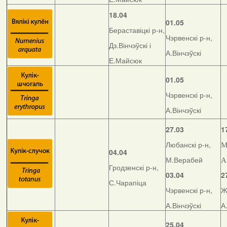
18.04
01.05
Бераставіцкі р-н,
Чэрвенскі р-н,
Дз.Вінчэўскі і
А.Вінчэўскі
Е.Майсюк
01.05
Чэрвенскі р-н,
А.Вінчэўскі
27.03
1
Любанскі р-н,
М
04.04
М.Верабей
А
Гродзенскі р-н,
03.04
2
С.Чарапіца
Чэрвенскі р-н,
Ж
А.Вінчэўскі
А
25.04