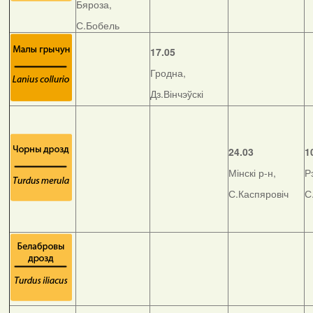
Бяроза,
С.Бобель
17.05
Гродна,
Дз.Вінчэўскі
24.03
1
Мінскі р-н,
Р
С.Каспяровіч
С