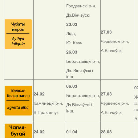
Гродзенскі р-н,
Дз.Вінчэўскі
23.03
27.03
Ліда,
Чэрвенскі р-н,
Ю. Квач
А.Вінчэўскі
26.03
Бераставіцкі р-н,
Дз. Вінчэўскі і
інш.
06.03
0
24.02
27.03
Бераставіцкі р-н,
Ж
Камянецкі р-н,
Чэрвенскі р-н,
П
Дз.Вінчэўскі і
н
інш.
В.Пракапчук
А.Вінчэўскі
А
24.02
01.04
28.03