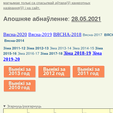
магчымае толькі са спасылкай аўтара(ў) канкрэтных
назірання(ў) і на сайт.
:
Апошняе абнаўленне
28.05.2021
Вясна-2020
Вясна-2019
ВЯСНА-2018
Вясна-2017
ВЯСН
Вясна-2014
Зіма 2011-12
Зіма 2012-13
Зіма 2013-14
Зіма 2014-15
Зіма
Зіма 2018-19
Зіма
2015-16
Зіма 2016-17
Зіма 2017-18
2019-20
Згарнуць/разгарнуць