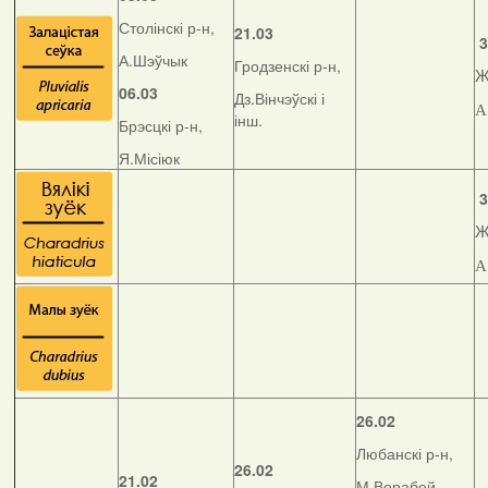
Столінскі р-н,
21.03
3
А.Шэўчык
Гродзенскі р-н,
Ж
06.03
Дз.Вінчэўскі і
А
інш.
Брэсцкі р-н,
Я.Місіюк
3
Ж
А
26.02
Любанскі р-н,
26.02
21.02
М.Верабей