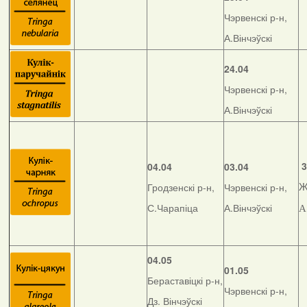
Чэрвенскі р-н,
А.Вінчэўскі
24.04
Чэрвенскі р-н,
А.Вінчэўскі
3
04.04
03.04
Гродзенскі р-н,
Чэрвенскі р-н,
Ж
С.Чарапіца
А.Вінчэўскі
А
04.05
01.05
Бераставіцкі р-н,
Чэрвенскі р-н,
Дз. Вінчэўскі