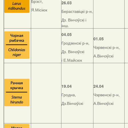
Брэст,
26.03
Я.Місіюк
Бераставіцкі р-н,
Дз. Вінчэўскі і
інш.
04.05
01.05
Гродзенскі р-н,
Чэрвенскі р-н,
Дз. Вінчэўскі
А.Вінчэўскі
і Е.Майсюк
19.04
24.04
Гродна,
Чэрвенскі р-н,
Дз.Вінчэўскі
А.Вінчэўскі