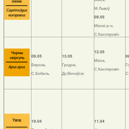
М.Львоў
09.05
Мінскі р-н,
С.Каспяровіч
12.05
09.05
13.05
0
Мінск,
Бяроза,
Гродна,
Г
С.Каспяровіч
С.Бобель
Дз.Вінчэўскі
С
19.04
11.04