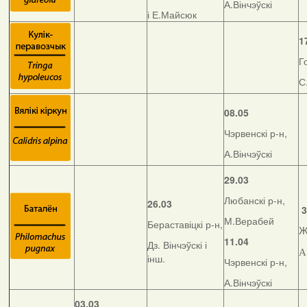
А.Вінчэўскі
і Е.Майсюк
1
Г
С
08.05
Чэрвенскі р-н,
А.Вінчэўскі
29.03
Любанскі р-н,
26.03
3
М.Верабей
Бераставіцкі р-н,
Ж
11.04
Дз. Вінчэўскі і
А
інш.
Чэрвенскі р-н,
А.Вінчэўскі
03.03