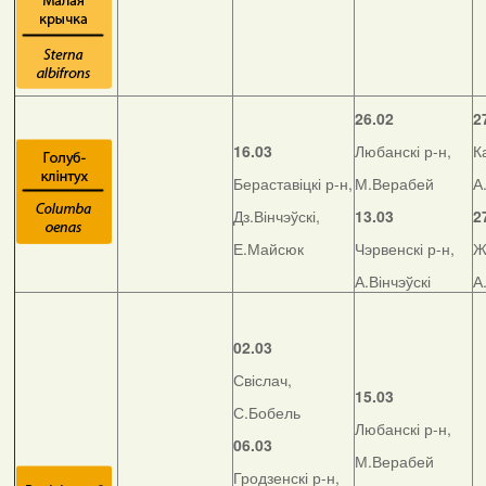
26.02
2
16.03
Любанскі р-н,
К
Бераставіцкі р-н,
М.Верабей
А
Дз.Вінчэўскі,
13.03
2
Е.Майсюк
Чэрвенскі р-н,
Ж
А.Вінчэўскі
А
02.03
Свіслач,
15.03
С.Бобель
Любанскі р-н,
06.03
М.Верабей
Гродзенскі р-н,