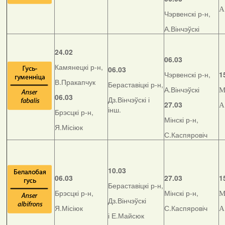
А
Чэрвенскі р-н,
А.Вінчэўскі
24.02
06.03
Камянецкі р-н,
06.03
Чэрвенскі р-н,
1
В.Пракапчук
Бераставіцкі р-н,
А.Вінчэўскі
М
06.03
Дз.Вінчэўскі і
27.03
А
інш.
Брэсцкі р-н,
Мінскі р-н,
Я.Місіюк
С.Каспяровіч
10.03
06.03
27.03
1
Бераставіцкі р-н,
Брэсцкі р-н,
Мінскі р-н,
М
Дз.Вінчэўскі
Я.Місіюк
С.Каспяровіч
А
і Е.Майсюк