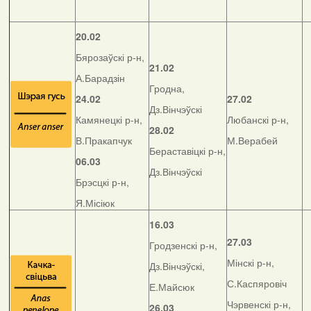
20.02
Бярозаўскі р-н,
21.02
А.Барадзін
Гродна,
24.02
27.02
Дз.Вінчэўскі
Камянецкі р-н,
Любанскі р-н,
28.02
В.Пракапчук
М.Верабей
Бераставіцкі р-н,
06.03
Дз.Вінчэўскі
Брэсцкі р-н,
Я.Місіюк
16.03
27.03
Гродзенскі р-н,
Мінскі р-н,
Дз.Вінчэўскі,
С.Каспяровіч
Е.Майсюк
Чэрвенскі р-н,
26.03