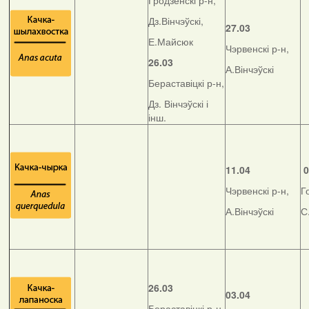
Гродзенскі р-н,
Дз.Вінчэўскі,
27.03
Е.Майсюк
Чэрвенскі р-н,
26.03
А.Вінчэўскі
Бераставіцкі р-н,
Дз. Вінчэўскі і
інш.
11.04
0
Чэрвенскі р-н,
Г
А.Вінчэўскі
С
26.03
03.04
Бераставіцкі р-н,