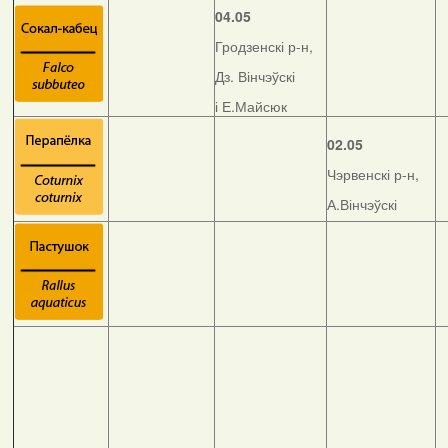
04.05
Гродзенскі р-н,
Дз. Вінчэўскі
і Е.Майсюк
02.05
Чэрвенскі р-н,
А.Вінчэўскі