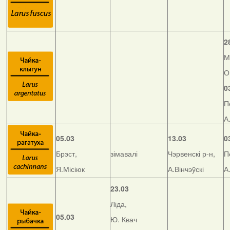
2
М
О
0
П
А
05.03
13.03
0
Брэст,
зімавалі
Чэрвенскі р-н,
П
Я.Місіюк
А.Вінчэўскі
А
23.03
Ліда,
05.03
Ю. Квач