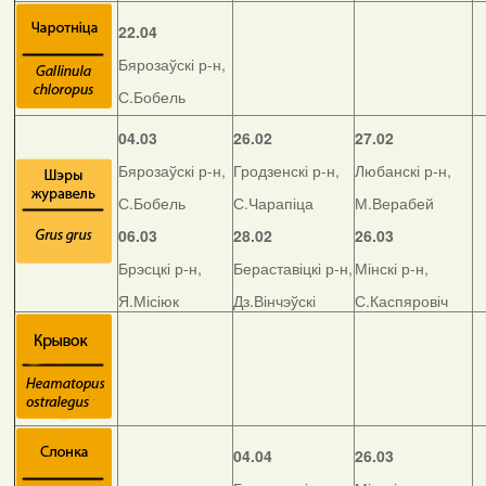
22.04
Бярозаўскі р-н,
С.Бобель
04.03
26.02
27.02
Бярозаўскі р-н,
Гродзенскі р-н,
Любанскі р-н,
С.Бобель
С.Чарапіца
М.Верабей
06.03
28.02
26.03
Брэсцкі р-н,
Бераставіцкі р-н,
Мінскі р-н,
Я.Місіюк
Дз.Вінчэўскі
С.Каспяровіч
04.04
26.03