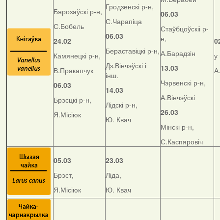
Гродзенскі р-н,
Бярозаўскі р-н,
06.03
С.Чарапіца
С.Бобель
Стаўбцоўскіі р-
06.03
н,
24.02
0
Бераставіцкі р-н,
А.Барадзін
Камянецкі р-н,
у
Дз.Вінчэўскі і
13.03
В.Пракапчук
А
інш.
Чэрвенскі р-н,
06.03
14.03
А.Вінчэўскі
Брэсцкі р-н,
Лідскі р-н,
26.03
Я.Місіюк
Ю. Квач
Мінскі р-н,
С.Каспяровіч
05.03
23.03
Брэст,
Ліда,
Я.Місіюк
Ю. Квач