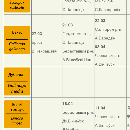
Гродзенскі р-н,
Мінскі р-н,
С.Чарапіца
С.Каспяровіч
22.03
21.03
Салігорскі р-н,
27.03
Гродзенскі р-н,
А.Барадзін
Брэст,
С.Чарапіца
03.04
В.Некрашэвіч
Бераставіцкі р-н,
Чэрвенскі р-н,
А.Вінчэўскі і інш.
А.Вінчэўскі
18.04
3
11.04
Бераставіцкі р-н,
Чэрвенскі р-н,
Ж
Дз.Вінчэўскі і
А.Вінчэўскі
А
Е.Майсюк