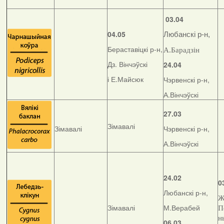
03.04
04.05
Любанскі р-н,
Бераставіцкі р-н,
А.Барадзін
Дз. Вінчэўскі
24.04
і Е.Майсюк
Чэрвенскі р-н,
А.Вінчэўскі
27.03
Зімавалі
Зімавалі
Чэрвенскі р-н,
А.Вінчэўскі
24.02
0
Любанскі р-н,
Ж
Зімавалі
М.Верабей
П
н
06.03