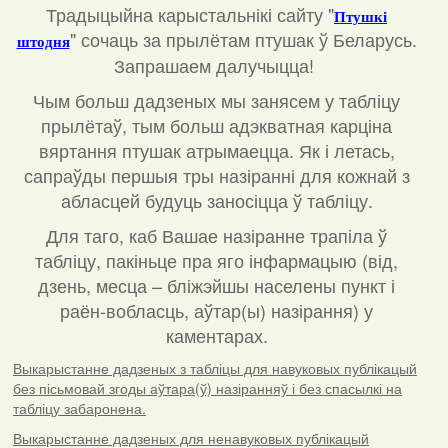
Традыцыйна карыстальнікі сайту "
Птушкі
"
сочаць за прылётам птушак ў Беларусь.
штодня
Запрашаем далучыцца!
Чым больш дадзеных мы занясем у табліцу
прылётаў, тым больш адэкватная карціна
вяртання птушак атрымаецца. Як і летась,
сапраўды першыя тры назіранні для кожнай з
абласцей будуць заносіцца ў табліцу.
Для таго, каб Вашае назіранне трапіла ў
табліцу, пакіньце пра яго інфармацыю (від,
дзень, месца – бліжэйшы населены пункт і
раён-вобласць, аўтар(ы) назірання) у
каментарах
.
Выкарыстанне дадзеных з табліцы для навуковых публікацый
без пісьмовай згоды аўтара(ў) назіранняў і без спасылкі на
табліцу забаронена.
Выкарыстанне дадзеных для ненавуковых публікацый