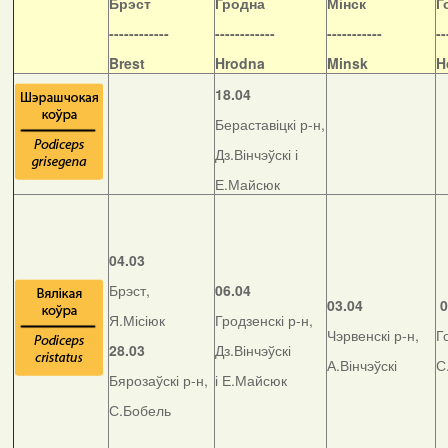
Б
рэст
Гродна
Мінск
Г
------------
------------
-----------
--
Brest
Hrodna
Minsk
H
18.04
Бераставіцкі р-н,
Дз.Вінчэўскі і
Е.Майсюк
04.03
Брэст,
06.04
03.04
0
Я.Місіюк
Гродзенскі р-н,
Чэрвенскі р-н,
Г
28.03
Дз.Вінчэўскі
А.Вінчэўскі
С
Бярозаўскі р-н,
і Е.Майсюк
С.Бобель