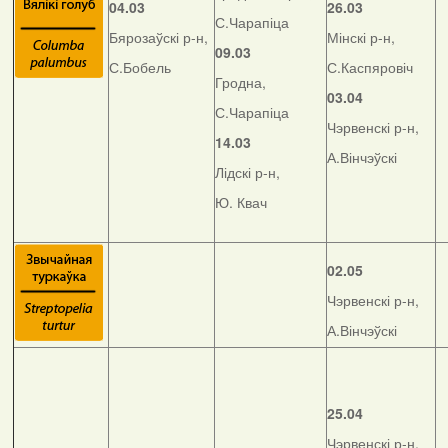
04.03
26.03
С.Чарапіца
Бярозаўскі р-н,
Мінскі р-н,
09.03
С.Бобель
С.Каспяровіч
Гродна,
03.04
С.Чарапіца
Чэрвенскі р-н,
14.03
А.Вінчэўскі
Лідскі р-н,
Ю. Квач
02.05
Чэрвенскі р-н,
А.Вінчэўскі
25.04
Чэрвенскі р-н,