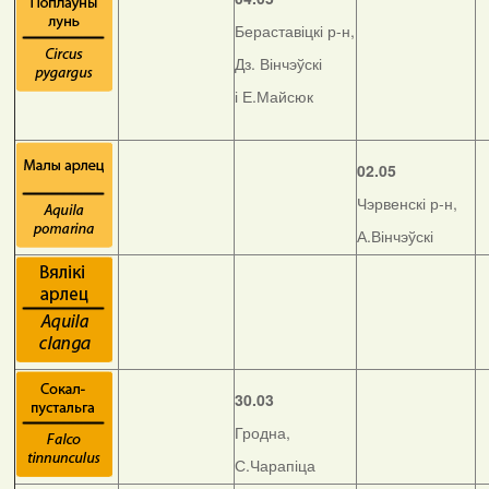
Бераставіцкі р-н,
Дз. Вінчэўскі
і Е.Майсюк
02.05
Чэрвенскі р-н,
А.Вінчэўскі
30.03
Гродна,
С.Чарапіца