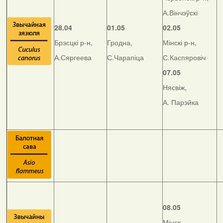
А.Вінчэўскі
28.04
01.05
02.05
Брэсцкі р-н,
Гродна,
Мінскі р-н,
А.Сяргеева
С.Чарапіца
С.Каспяровіч
07.05
Нясвіж,
А. Парэйка
08.05
Мінск,