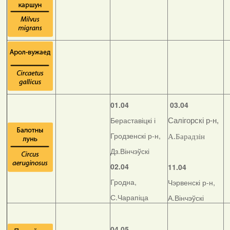
01.04
03.04
Бераставіцкі і
Салігорскі р-н,
Гродзенскі р-н,
А.Барадзін
Дз.Вінчэўскі
02.04
11.04
Гродна,
Чэрвенскі р-н,
С.Чарапіца
А.Вінчэўскі
04.05