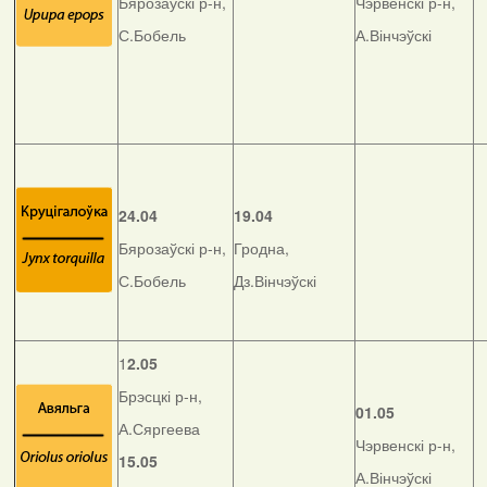
Бярозаўскі р-н,
Чэрвенскі р-н,
С.Бобель
А.Вінчэўскі
24.04
19.04
Бярозаўскі р-н,
Гродна,
С.Бобель
Дз.Вінчэўскі
1
2.05
Брэсцкі р-н,
01.05
А.Сяргеева
Чэрвенскі р-н,
15.05
А.Вінчэўскі