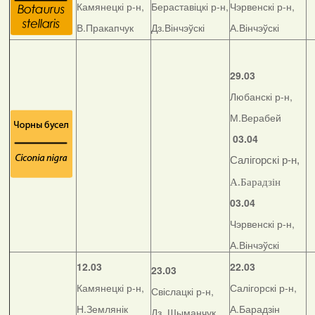
Камянецкі р-н,
Бераставіцкі р-н,
Чэрвенскі р-н,
В.Пракапчук
Дз.Вінчэўскі
А.Вінчэўскі
29.03
Любанскі р-н,
М.Верабей
03.04
Салігорскі р-н,
А.Барадзін
03.04
Чэрвенскі р-н,
А.Вінчэўскі
12.03
22.03
23.03
Камянецкі р-н,
Салігорскі р-н,
Свіслацкі р-н,
Н.Землянік
А.Барадзін
Дз. Шыманчук