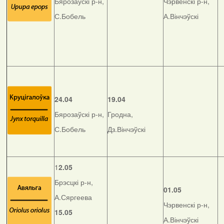
Бярозаўскі р-н,
Чэрвенскі р-н,
С.Бобель
А.Вінчэўскі
24.04
19.04
Бярозаўскі р-н,
Гродна,
С.Бобель
Дз.Вінчэўскі
1
2.05
Брэсцкі р-н,
01.05
А.Сяргеева
Чэрвенскі р-н,
15.05
А.Вінчэўскі