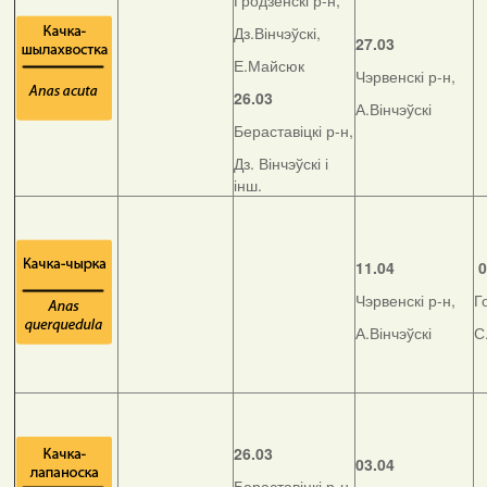
Гродзенскі р-н,
Дз.Вінчэўскі,
27.03
Е.Майсюк
Чэрвенскі р-н,
26.03
А.Вінчэўскі
Бераставіцкі р-н,
Дз. Вінчэўскі і
інш.
11.04
0
Чэрвенскі р-н,
Г
А.Вінчэўскі
С
26.03
03.04
Бераставіцкі р-н,