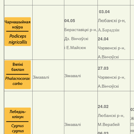
03.04
04.05
Любанскі р-н,
Бераставіцкі р-н,
А.Барадзін
Дз. Вінчэўскі
24.04
і Е.Майсюк
Чэрвенскі р-н,
А.Вінчэўскі
27.03
Зімавалі
Зімавалі
Чэрвенскі р-н,
А.Вінчэўскі
24.02
0
Любанскі р-н,
Ж
Зімавалі
М.Верабей
П
н
06.03