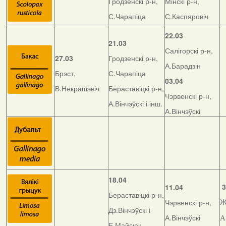
Гродзенскі р-н,
Мінскі р-н,
С.Чарапіца
С.Каспяровіч
22.03
21.03
Салігорскі р-н,
27.03
Гродзенскі р-н,
А.Барадзін
Брэст,
С.Чарапіца
03.04
В.Некрашэвіч
Бераставіцкі р-н,
Чэрвенскі р-н,
А.Вінчэўскі і інш.
А.Вінчэўскі
18.04
3
11.04
Бераставіцкі р-н,
Чэрвенскі р-н,
Ж
Дз.Вінчэўскі і
А.Вінчэўскі
А
Е.Майсюк