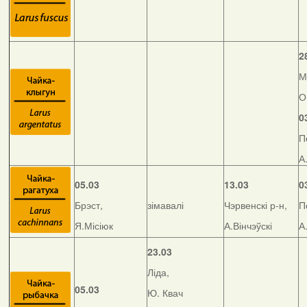
2
М
О
0
П
А
05.03
13.03
0
Брэст,
зімавалі
Чэрвенскі р-н,
П
Я.Місіюк
А.Вінчэўскі
А
23.03
Ліда,
05.03
Ю. Квач