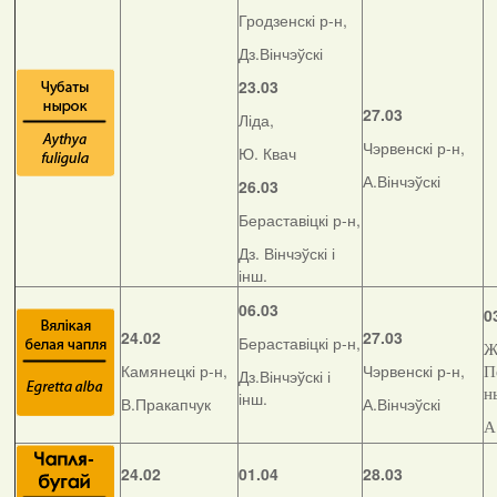
Гродзенскі р-н,
Дз.Вінчэўскі
23.03
27.03
Ліда,
Чэрвенскі р-н,
Ю. Квач
А.Вінчэўскі
26.03
Бераставіцкі р-н,
Дз. Вінчэўскі і
інш.
06.03
0
24.02
27.03
Бераставіцкі р-н,
Ж
Камянецкі р-н,
Чэрвенскі р-н,
П
Дз.Вінчэўскі і
н
інш.
В.Пракапчук
А.Вінчэўскі
А
24.02
01.04
28.03