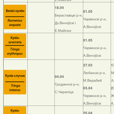
18.04
01.05
Бераставіцкі р-н,
Чэрвенскі р-н,
Дз.Вінчэўскі і
А.Вінчэўскі
Е.Майсюк
01.05
Чэрвенскі р-н,
А.Вінчэўскі
27.03
1
Любанскі р-н,
М
04.04
М.Верабей
А
Гродзенскі р-н,
03.04
2
С.Чарапіца
Чэрвенскі р-н,
Ж
А.Вінчэўскі
А
25.04