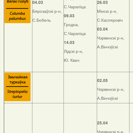
04.03
26.03
С.Чарапіца
Бярозаўскі р-н,
Мінскі р-н,
09.03
С.Бобель
С.Каспяровіч
Гродна,
03.04
С.Чарапіца
Чэрвенскі р-н,
14.03
А.Вінчэўскі
Лідскі р-н,
Ю. Квач
02.05
Чэрвенскі р-н,
А.Вінчэўскі
25.04
Чэрвенскі р-н,