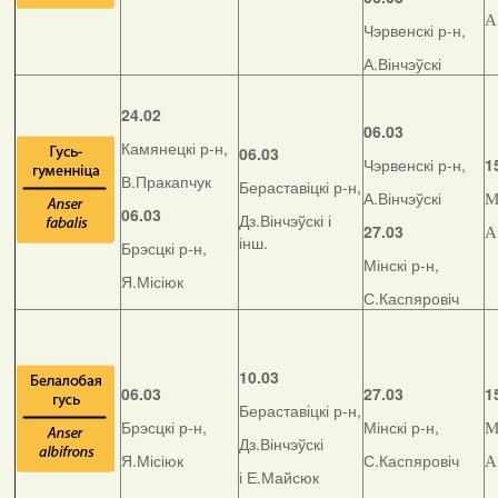
А
Чэрвенскі р-н,
А.Вінчэўскі
24.02
06.03
Камянецкі р-н,
06.03
Чэрвенскі р-н,
1
В.Пракапчук
Бераставіцкі р-н,
А.Вінчэўскі
М
06.03
Дз.Вінчэўскі і
27.03
А
інш.
Брэсцкі р-н,
Мінскі р-н,
Я.Місіюк
С.Каспяровіч
10.03
06.03
27.03
1
Бераставіцкі р-н,
Брэсцкі р-н,
Мінскі р-н,
М
Дз.Вінчэўскі
Я.Місіюк
С.Каспяровіч
А
і Е.Майсюк