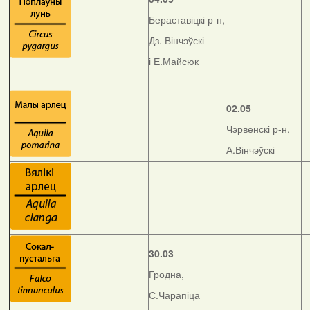
Бераставіцкі р-н,
Дз. Вінчэўскі
і Е.Майсюк
02.05
Чэрвенскі р-н,
А.Вінчэўскі
30.03
Гродна,
С.Чарапіца