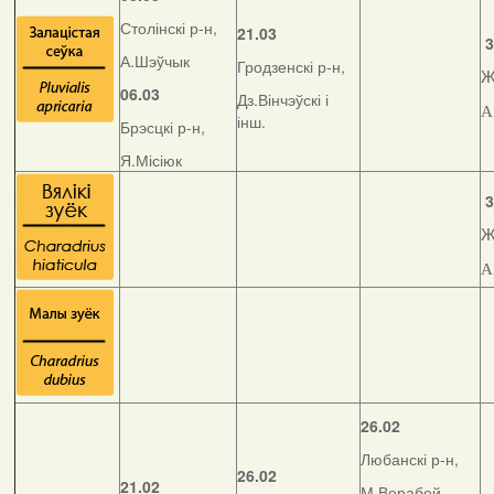
Столінскі р-н,
21.03
3
А.Шэўчык
Гродзенскі р-н,
Ж
06.03
Дз.Вінчэўскі і
А
інш.
Брэсцкі р-н,
Я.Місіюк
3
Ж
А
26.02
Любанскі р-н,
26.02
21.02
М.Верабей