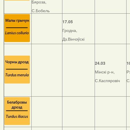
Бяроза,
С.Бобель
17.05
Гродна,
Дз.Вінчэўскі
24.03
1
Мінскі р-н,
Р
С.Каспяровіч
С