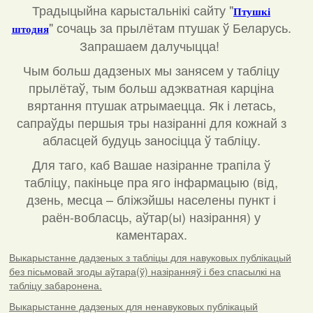
Традыцыйна карыстальнікі сайту "
Птушкі
"
сочаць за прылётам птушак ў Беларусь.
штодня
Запрашаем далучыцца!
Чым больш дадзеных мы занясем у табліцу
прылётаў, тым больш адэкватная карціна
вяртання птушак атрымаецца. Як і летась,
сапраўды першыя тры назіранні для кожнай з
абласцей будуць заносіцца ў табліцу.
Для таго, каб Вашае назіранне трапіла ў
табліцу, пакіньце пра яго інфармацыю (від,
дзень, месца – бліжэйшы населены пункт і
раён-вобласць, аўтар(ы) назірання) у
каментарах
.
Выкарыстанне дадзеных з табліцы для навуковых публікацый
без пісьмовай згоды аўтара(ў) назіранняў і без спасылкі на
табліцу забаронена.
Выкарыстанне дадзеных для ненавуковых публікацый