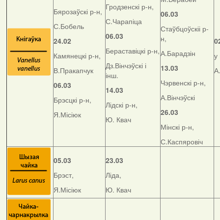
Гродзенскі р-н,
Бярозаўскі р-н,
06.03
С.Чарапіца
С.Бобель
Стаўбцоўскіі р-
06.03
н,
24.02
0
Бераставіцкі р-н,
А.Барадзін
Камянецкі р-н,
у
Дз.Вінчэўскі і
13.03
В.Пракапчук
А
інш.
Чэрвенскі р-н,
06.03
14.03
А.Вінчэўскі
Брэсцкі р-н,
Лідскі р-н,
26.03
Я.Місіюк
Ю. Квач
Мінскі р-н,
С.Каспяровіч
05.03
23.03
Брэст,
Ліда,
Я.Місіюк
Ю. Квач