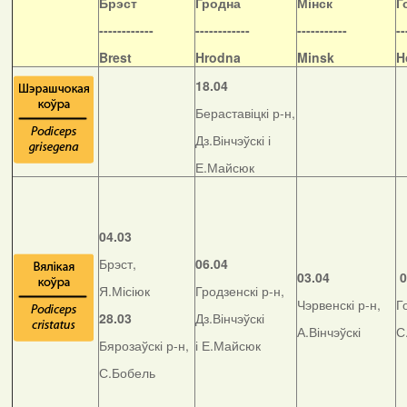
Б
рэст
Гродна
Мінск
Г
------------
------------
-----------
--
Brest
Hrodna
Minsk
H
18.04
Бераставіцкі р-н,
Дз.Вінчэўскі і
Е.Майсюк
04.03
Брэст,
06.04
03.04
0
Я.Місіюк
Гродзенскі р-н,
Чэрвенскі р-н,
Г
28.03
Дз.Вінчэўскі
А.Вінчэўскі
С
Бярозаўскі р-н,
і Е.Майсюк
С.Бобель