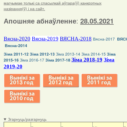
магчымае толькі са спасылкай аўтара(ў) канкрэтных
назірання(ў) і на сайт.
:
Апошняе абнаўленне
28.05.2021
Вясна-2020
Вясна-2019
ВЯСНА-2018
Вясна-2017
ВЯСН
Вясна-2014
Зіма 2011-12
Зіма 2012-13
Зіма 2013-14
Зіма 2014-15
Зіма
Зіма 2018-19
Зіма
2015-16
Зіма 2016-17
Зіма 2017-18
2019-20
Згарнуць/разгарнуць