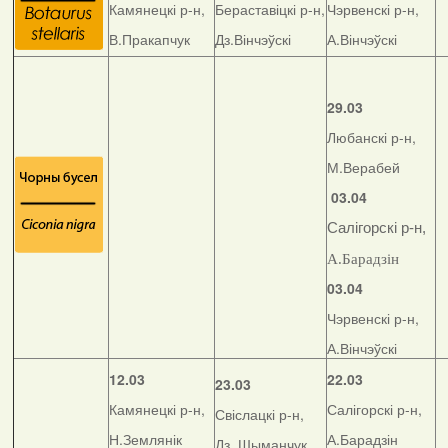
Камянецкі р-н,
Бераставіцкі р-н,
Чэрвенскі р-н,
В.Пракапчук
Дз.Вінчэўскі
А.Вінчэўскі
29.03
Любанскі р-н,
М.Верабей
03.04
Салігорскі р-н,
А.Барадзін
03.04
Чэрвенскі р-н,
А.Вінчэўскі
12.03
22.03
23.03
Камянецкі р-н,
Салігорскі р-н,
Свіслацкі р-н,
Н.Землянік
А.Барадзін
Дз. Шыманчук