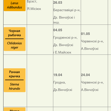
Брэст,
26.03
Я.Місіюк
Бераставіцкі р-н,
Дз. Вінчэўскі і
інш.
04.05
01.05
Гродзенскі р-н,
Чэрвенскі р-н,
Дз. Вінчэўскі
А.Вінчэўскі
і Е.Майсюк
19.04
24.04
Гродна,
Чэрвенскі р-н,
Дз.Вінчэўскі
А.Вінчэўскі