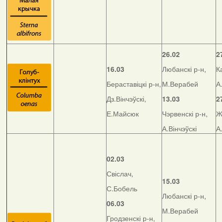
26.02
2
16.03
Любанскі р-н,
К
Бераставіцкі р-н,
М.Верабей
А
Дз.Вінчэўскі,
13.03
2
Е.Майсюк
Чэрвенскі р-н,
Ж
А.Вінчэўскі
А
02.03
Свіслач,
15.03
С.Бобель
Любанскі р-н,
06.03
М.Верабей
Гродзенскі р-н,