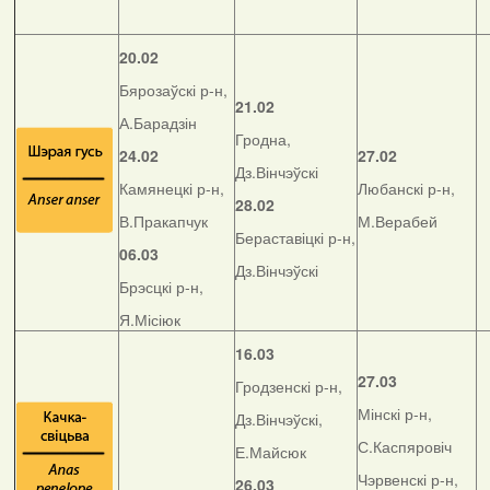
20.02
Бярозаўскі р-н,
21.02
А.Барадзін
Гродна,
24.02
27.02
Дз.Вінчэўскі
Камянецкі р-н,
Любанскі р-н,
28.02
В.Пракапчук
М.Верабей
Бераставіцкі р-н,
06.03
Дз.Вінчэўскі
Брэсцкі р-н,
Я.Місіюк
16.03
27.03
Гродзенскі р-н,
Мінскі р-н,
Дз.Вінчэўскі,
С.Каспяровіч
Е.Майсюк
Чэрвенскі р-н,
26.03