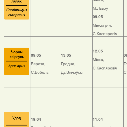
М.Львоў
09.05
Мінскі р-н,
С.Каспяровіч
12.05
09.05
13.05
0
Мінск,
Бяроза,
Гродна,
Г
С.Каспяровіч
С.Бобель
Дз.Вінчэўскі
С
19.04
11.04