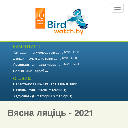
Перайсці
Toggl
да
navig
асноўнага
змесціва
КАМЕНТАРЫ
30.07 - 14:04
Так, хаця яны ўмеюць лавіць…
30.07 - 13:58
Дзякуй - толькі што напісаў…
30.07 - 13:38
Арыгінальная назва корму - …
Больш каментароў →
CLUB200
Пярэстаносая крычка (Thalasseus sand…
Стэпавы лунь (Circus macrourus)
Хадулачнік (Himantopus himantopus)
Вясна ляціць - 2021