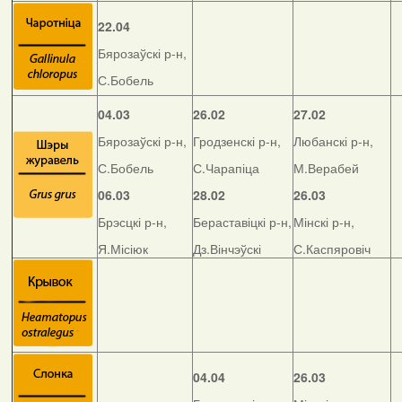
22.04
Бярозаўскі р-н,
С.Бобель
04.03
26.02
27.02
Бярозаўскі р-н,
Гродзенскі р-н,
Любанскі р-н,
С.Бобель
С.Чарапіца
М.Верабей
06.03
28.02
26.03
Брэсцкі р-н,
Бераставіцкі р-н,
Мінскі р-н,
Я.Місіюк
Дз.Вінчэўскі
С.Каспяровіч
04.04
26.03