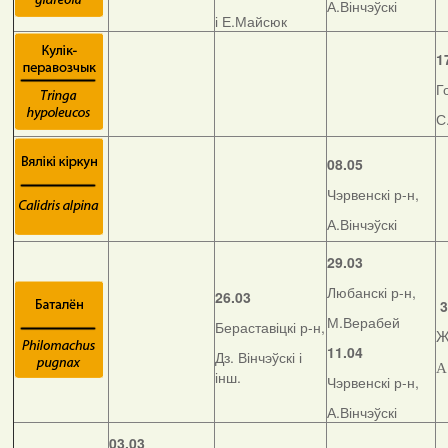
А.Вінчэўскі
і Е.Майсюк
1
Г
С
08.05
Чэрвенскі р-н,
А.Вінчэўскі
29.03
Любанскі р-н,
26.03
3
М.Верабей
Бераставіцкі р-н,
Ж
11.04
Дз. Вінчэўскі і
А
інш.
Чэрвенскі р-н,
А.Вінчэўскі
03.03