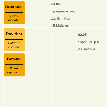
04.05
Гродзенскі р-н,
Дз. Вінчэўскі
і Е.Майсюк
02.05
Чэрвенскі р-н,
А.Вінчэўскі