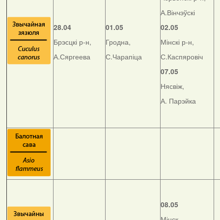
А.Вінчэўскі
28.04
01.05
02.05
Брэсцкі р-н,
Гродна,
Мінскі р-н,
А.Сяргеева
С.Чарапіца
С.Каспяровіч
07.05
Нясвіж,
А. Парэйка
08.05
Мінск,