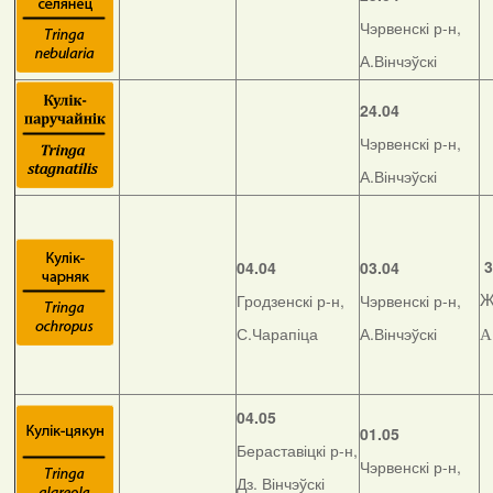
Чэрвенскі р-н,
А.Вінчэўскі
24.04
Чэрвенскі р-н,
А.Вінчэўскі
3
04.04
03.04
Гродзенскі р-н,
Чэрвенскі р-н,
Ж
С.Чарапіца
А.Вінчэўскі
А
04.05
01.05
Бераставіцкі р-н,
Чэрвенскі р-н,
Дз. Вінчэўскі