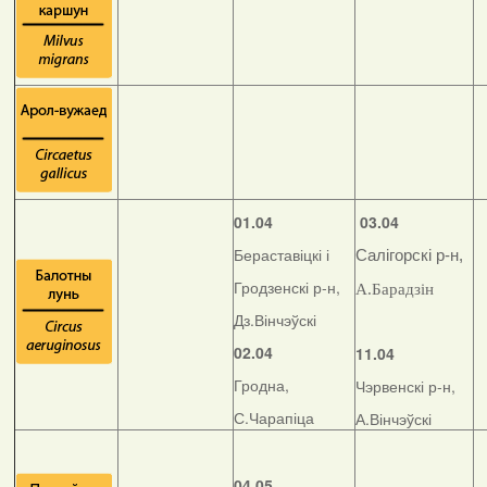
01.04
03.04
Бераставіцкі і
Салігорскі р-н,
Гродзенскі р-н,
А.Барадзін
Дз.Вінчэўскі
02.04
11.04
Гродна,
Чэрвенскі р-н,
С.Чарапіца
А.Вінчэўскі
04.05