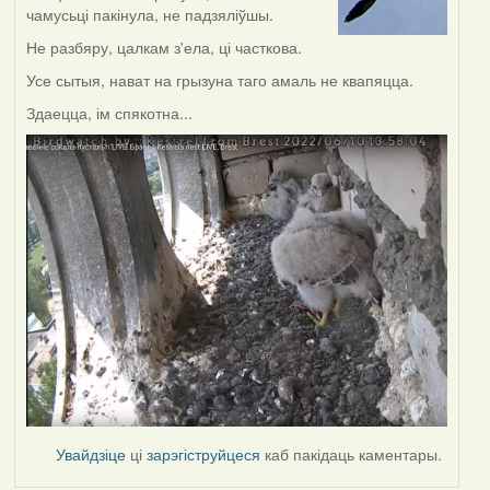
чамусьці пакінула, не падзяліўшы.
Не разбяру, цалкам з'ела, ці часткова.
Усе сытыя, нават на грызуна таго амаль не квапяцца.
Здаецца, ім спякотна...
Увайдзіце
ці
зарэгіструйцеся
каб пакідаць каментары.