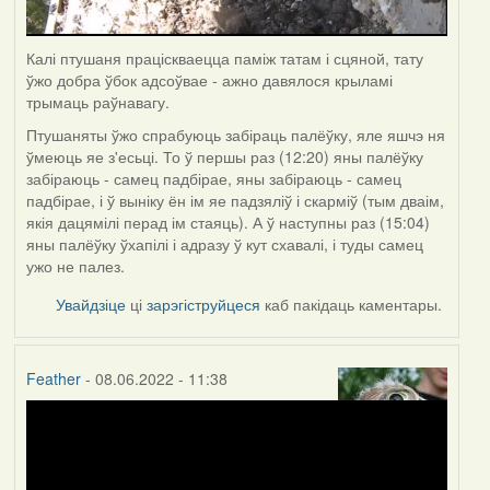
Калі птушаня праціскваецца паміж татам і сцяной, тату
ўжо добра ўбок адсоўвае - ажно давялося крыламі
трымаць раўнавагу.
Птушаняты ўжо спрабуюць забіраць палёўку, яле яшчэ ня
ўмеюць яе з'есьці. То ў першы раз (12:20) яны палёўку
забіраюць - самец падбірае, яны забіраюць - самец
падбірае, і ў выніку ён ім яе падзяліў і скарміў (тым дваім,
якія дацямілі перад ім стаяць). А ў наступны раз (15:04)
яны палёўку ўхапілі і адразу ў кут схавалі, і туды самец
ужо не палез.
Увайдзіце
ці
зарэгіструйцеся
каб пакідаць каментары.
Feather
- 08.06.2022 - 11:38