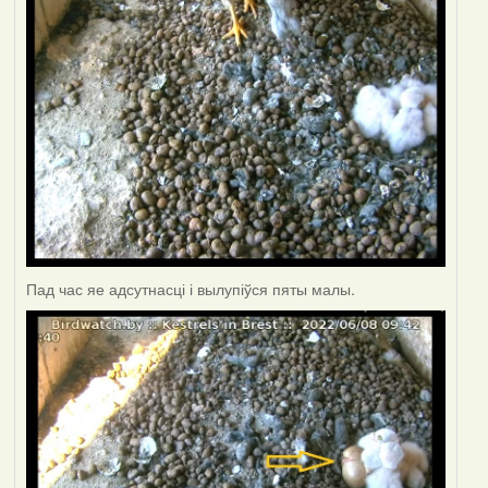
Пад час яе адсутнасці і вылупіўся пяты малы.