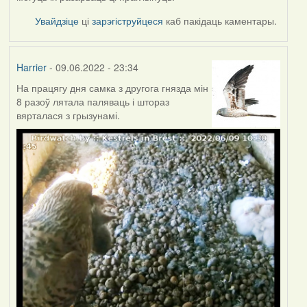
Увайдзіце
ці
зарэгіструйцеся
каб пакідаць каментары.
Harrier
- 09.06.2022 - 23:34
На працягу дня самка з другога гнязда мін
8 разоў лятала паляваць і штораз
вярталася з грызунамі.