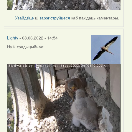
Увайдзіце
ці
зарэгіструйцеся
каб пакідаць каментары.
Lighty
- 08.06.2022 - 14:54
Ну й традыцыйнае: