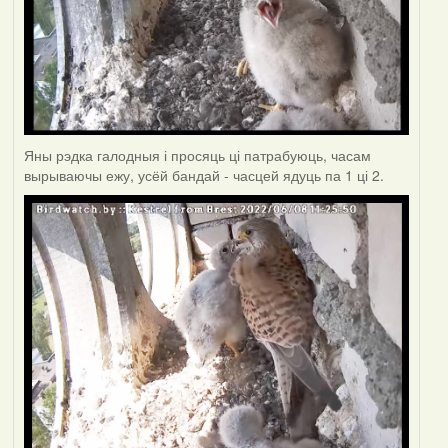
Яны рэдка галодныя і просяць ці патрабуюць, часам
вырываючы ежу, усёй бандай - часцей ядуць па 1 ці 2.