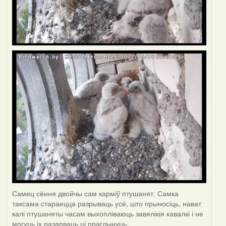
Самец сёння двойчы сам карміў птушанят. Самка
таксама стараецца разрываць усё, што прыносіць, нават
калі птушаняты часам выхопліваюць завялікія кавалкі і не
могуць іх разарваць ці праглынуць.