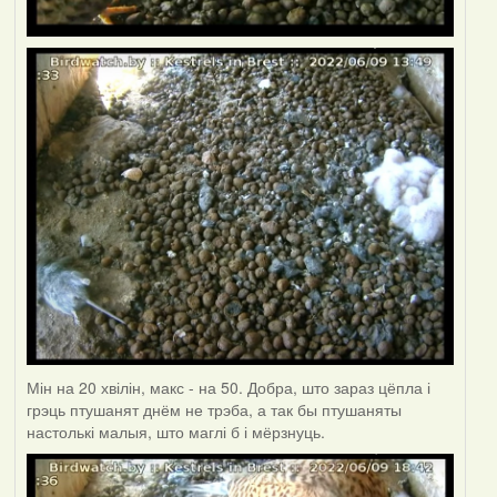
Мін на 20 хвілін, макс - на 50. Добра, што зараз цёпла і
грэць птушанят днём не трэба, а так бы птушаняты
настолькі малыя, што маглі б і мёрзнуць.