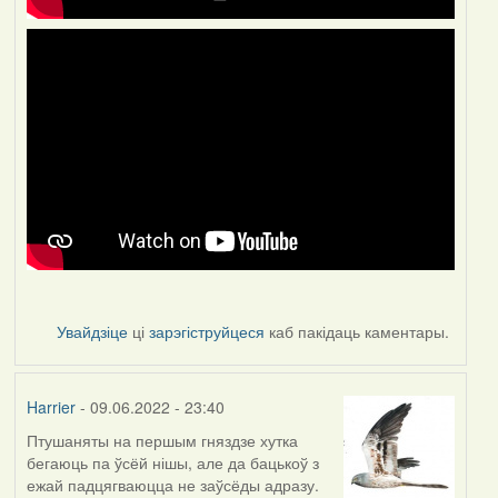
Увайдзіце
ці
зарэгіструйцеся
каб пакідаць каментары.
Harrier
- 09.06.2022 - 23:40
Птушаняты на першым гняздзе хутка
бегаюць па ўсёй нішы, але да бацькоў з
ежай падцягваюцца не заўсёды адразу.