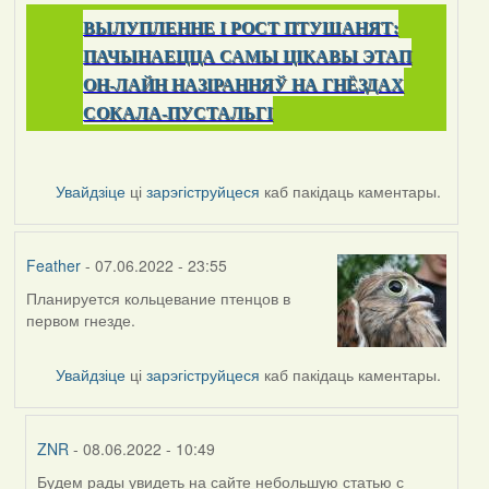
ВЫЛУПЛЕННЕ I РОСТ ПТУШАНЯТ:
ПАЧЫНАЕЦЦА САМЫ ЦІКАВЫ ЭТАП
ОН-ЛАЙН НАЗІРАННЯЎ НА ГНЁЗДАХ
СОКАЛА-ПУСТАЛЬГІ
Увайдзіце
ці
зарэгіструйцеся
каб пакідаць каментары.
Feather
- 07.06.2022 - 23:55
Планируется кольцевание птенцов в
первом гнезде.
Увайдзіце
ці
зарэгіструйцеся
каб пакідаць каментары.
ZNR
- 08.06.2022 - 10:49
Будем рады увидеть на сайте небольшую статью с