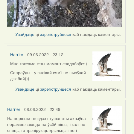
Увайдзіце
ці
зарэгіструйцеся
каб пакідаць каментары.
Harrier
- 09.06.2022 - 23:12
Мне таксама гэты момант спадабаўся)
In
reply
Сапраўды - у вялікай сям'і не шчоўкай
to
дзюбай)))
by
Увайдзіце
ці
зарэгіструйцеся
каб пакідаць каментары.
Lighty
Harrier
- 08.06.2022 - 22:49
На першым гняздзе птушаняты актыўна
перамяшчаюцца па ўсёй нішы, і калі не
спяць, то трэніруюць крыльцы і ногі -