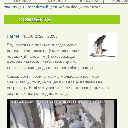
5.06.2022
6.06.2022
6.06.2022
7.06.20
Увайдзіце
ці
зарэгіструйцеся
каб пакідаць каментары.
COMMENTS
Harrier
- 10.06.2022 - 22:05
Птушаняты на першым гняздзе хутка
растуць, хаця розніца ў памерах паміж
першым(і) і апошнім(і) захоўваецца.
Актыўна бегаюць і размінаюць крылы і
лапы - рыхтуюцца да наступнага эіапу жыцця.
Самец сёння тройчы карміў малых, але калі мае
магчымасць, то яўна хацеў бы аддаць палёўку і не
разрываць. Калі ж птушаняты на яе не рэагуюць як на
ежу, прыходзіцца ім дапамагаць.