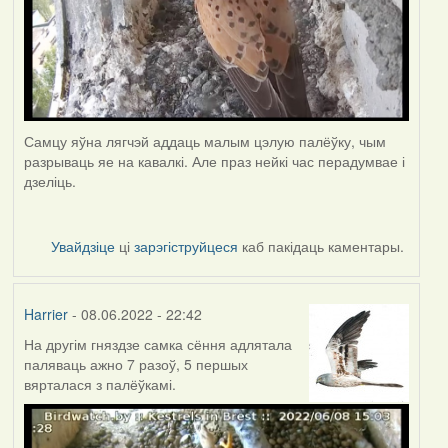
Самцу яўна лягчэй аддаць малым цэлую палёўку, чым
разрываць яе на кавалкі. Але праз нейкі час перадумвае і
дзеліць.
Увайдзіце
ці
зарэгіструйцеся
каб пакідаць каментары.
Harrier
- 08.06.2022 - 22:42
На другім гняздзе самка сёння адлятала
паляваць ажно 7 разоў, 5 першых
вярталася з палёўкамі.