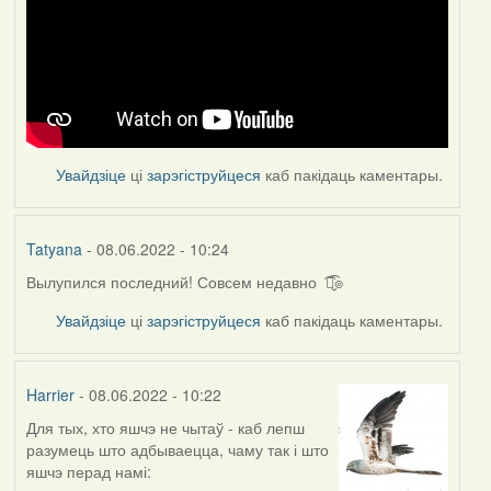
Увайдзіце
ці
зарэгіструйцеся
каб пакідаць каментары.
Tatyana
- 08.06.2022 - 10:24
Вылупился последний! Совсем недавно ͡๏̮͡๏
Увайдзіце
ці
зарэгіструйцеся
каб пакідаць каментары.
Harrier
- 08.06.2022 - 10:22
Для тых, хто яшчэ не чытаў - каб лепш
разумець што адбываецца, чаму так і што
яшчэ перад намі: