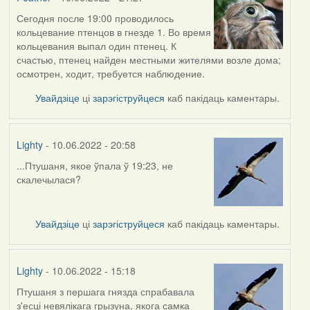
Сегодня после 19:00 проводилось
кольцевание птенцов в гнезде 1. Во время
кольцевания выпал один птенец. К
счастью, птенец найден местными жителями возле дома;
осмотрен, ходит, требуется наблюдение.
Увайдзіце
ці
зарэгіструйцеся
каб пакідаць каментары.
Lighty
- 10.06.2022 - 20:58
...Птушаня, якое ўпала ў 19:23, не
скалечылася?
Увайдзіце
ці
зарэгіструйцеся
каб пакідаць каментары.
Lighty
- 10.06.2022 - 15:18
Птушаня з першага гнязда спрабавала
з'есці невялікага грызуна, якога самка