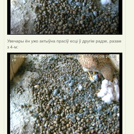
Увечары ён ужо актыўна прасіў есці ў другім радзе, разам
з 4-м: