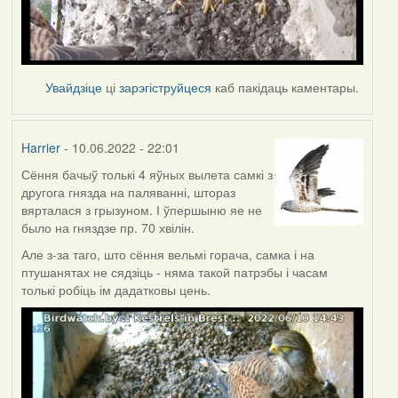
Увайдзіце
ці
зарэгіструйцеся
каб пакідаць каментары.
Harrier
- 10.06.2022 - 22:01
Сёння бачыў толькі 4 яўных вылета самкі з
другога гнязда на паляванні, штораз
вярталася з грызуном. І ўпершыню яе не
было на гняздзе пр. 70 хвілін.
Але з-за таго, што сёння вельмі горача, самка і на
птушанятах не сядзіць - няма такой патрэбы і часам
толькі робіць ім дадатковы цень.