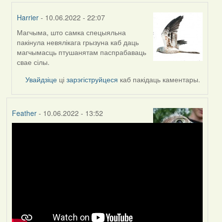
Harrier
- 10.06.2022 - 22:07
Магчыма, што самка спецыяльна
In
пакінула невялікага грызуна каб даць
reply
магчымасць птушанятам паспрабаваць
to
свае сілы.
by
Lighty
Увайдзіце
ці
зарэгіструйцеся
каб пакідаць каментары.
Feather
- 10.06.2022 - 13:52