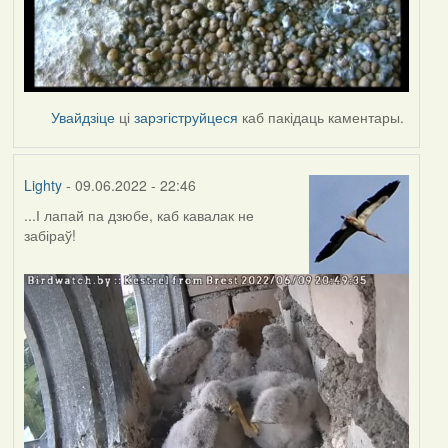
Увайдзіце
ці
зарэгіструйцеся
каб пакідаць каментары.
Lighty
- 09.06.2022 - 22:46
...І лапай па дзюбе, каб кавалак не
забіраў!