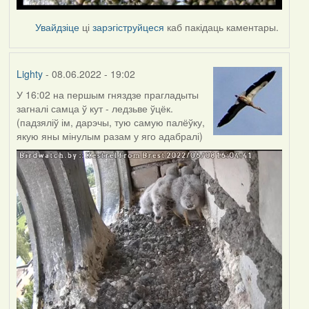
Увайдзіце
ці
зарэгіструйцеся
каб пакідаць каментары.
Lighty
- 08.06.2022 - 19:02
У 16:02 на першым гняздзе прагладыты
загналі самца ў кут - ледзьве ўцёк.
(падзяліў ім, дарэчы, тую самую палёўку,
якую яны мінулым разам у яго адабралі)