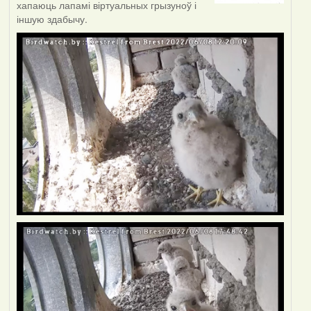
хапаюць лапамі віртуальных грызуноў і
іншую здабычу.