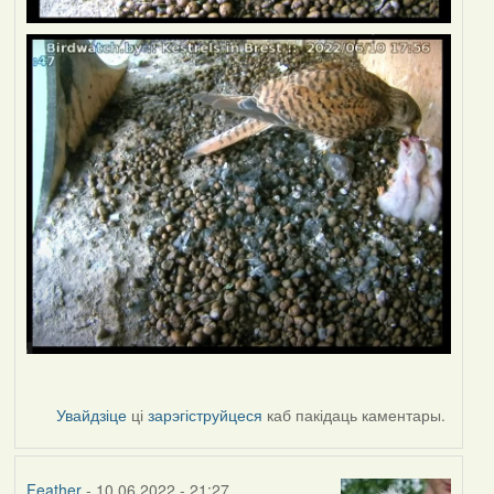
Увайдзіце
ці
зарэгіструйцеся
каб пакідаць каментары.
Feather
- 10.06.2022 - 21:27