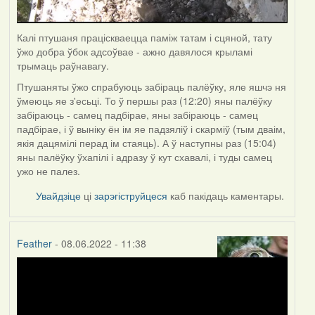
Калі птушаня праціскваецца паміж татам і сцяной, тату
ўжо добра ўбок адсоўвае - ажно давялося крыламі
трымаць раўнавагу.
Птушаняты ўжо спрабуюць забіраць палёўку, яле яшчэ ня
ўмеюць яе з'есьці. То ў першы раз (12:20) яны палёўку
забіраюць - самец падбірае, яны забіраюць - самец
падбірае, і ў выніку ён ім яе падзяліў і скарміў (тым дваім,
якія дацямілі перад ім стаяць). А ў наступны раз (15:04)
яны палёўку ўхапілі і адразу ў кут схавалі, і туды самец
ужо не палез.
Увайдзіце
ці
зарэгіструйцеся
каб пакідаць каментары.
Feather
- 08.06.2022 - 11:38