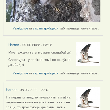
Увайдзіце
ці
зарэгіструйцеся
каб пакідаць каментары.
Harrier
- 09.06.2022 - 23:12
Мне таксама гэты момант спадабаўся)
In
reply
Сапраўды - у вялікай сям'і не шчоўкай
to
дзюбай)))
by
Увайдзіце
ці
зарэгіструйцеся
каб пакідаць каментары.
Lighty
Harrier
- 08.06.2022 - 22:49
На першым гняздзе птушаняты актыўна
перамяшчаюцца па ўсёй нішы, і калі не
спяць, то трэніруюць крыльцы і ногі -