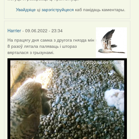
Увайдзіце
ці
зарэгіструйцеся
каб пакідаць каментары.
Harrier
- 09.06.2022 - 23:34
На працягу дня самка з другога гнязда мін
8 разоў лятала паляваць і штораз
вярталася з грызунамі.