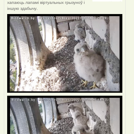
хапаюць лапамі віртуальных грызуноў і
іншую здабычу.