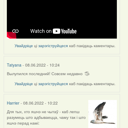
Увайдзіце
ці
зарэгіструйцеся
каб пакідаць каментары.
Tatyana
- 08.06.2022 - 10:24
Вылупился последний! Совсем недавно ͡๏̮͡๏
Увайдзіце
ці
зарэгіструйцеся
каб пакідаць каментары.
Harrier
- 08.06.2022 - 10:22
Для тых, хто яшчэ не чытаў - каб лепш
разумець што адбываецца, чаму так і што
яшчэ перад намі: