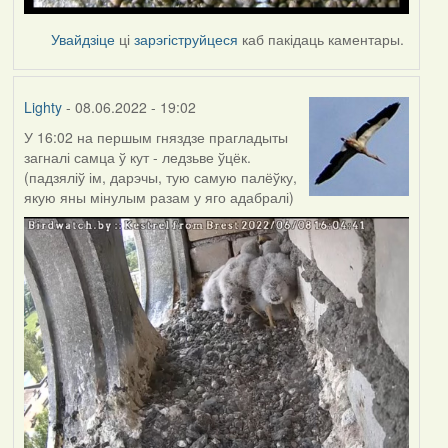
Увайдзіце
ці
зарэгіструйцеся
каб пакідаць каментары.
Lighty
- 08.06.2022 - 19:02
У 16:02 на першым гняздзе прагладыты
загналі самца ў кут - ледзьве ўцёк.
(падзяліў ім, дарэчы, тую самую палёўку,
якую яны мінулым разам у яго адабралі)