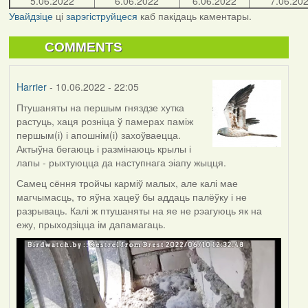
5.06.2022
6.06.2022
6.06.2022
7.06.20
Увайдзіце
ці
зарэгіструйцеся
каб пакідаць каментары.
COMMENTS
Harrier
- 10.06.2022 - 22:05
Птушаняты на першым гняздзе хутка
растуць, хаця розніца ў памерах паміж
першым(і) і апошнім(і) захоўваецца.
Актыўна бегаюць і размінаюць крылы і
лапы - рыхтуюцца да наступнага эіапу жыцця.
Самец сёння тройчы карміў малых, але калі мае
магчымасць, то яўна хацеў бы аддаць палёўку і не
разрываць. Калі ж птушаняты на яе не рэагуюць як на
ежу, прыходзіцца ім дапамагаць.