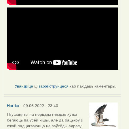
Увайдзіце
ці
зарэгіструйцеся
каб пакідаць каментары.
Harrier
- 09.06.2022 - 23:40
Птушаняты на першым гняздзе хутка
бегаюць па ўсёй нішы, але да бацькоў з
ежай падцягваюцца не заўсёды адразу.