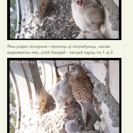
Яны рэдка галодныя і просяць ці патрабуюць, часам
вырываючы ежу, усёй бандай - часцей ядуць па 1 ці 2.