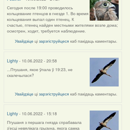
Сегодня после 19:00 проводилось
кольцевание птенцов в гнезде 1. Во время
кольцевания выпал один птенец. К
счастью, птенец найден местными жителями возле дома;
осмотрен, ходит, требуется наблюдение.
Увайдзіце
ці
зарэгіструйцеся
каб пакідаць каментары.
Lighty
- 10.06.2022 - 20:58
...Птушаня, якое ўпала ў 19:23, не
скалечылася?
Увайдзіце
ці
зарэгіструйцеся
каб пакідаць каментары.
Lighty
- 10.06.2022 - 15:18
Птушаня з першага гнязда спрабавала
з'есці невялікага грызуна, якога самка