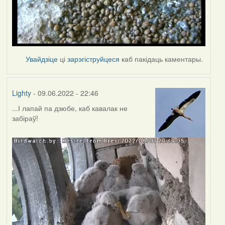
Увайдзіце
ці
зарэгіструйцеся
каб пакідаць каментары.
Lighty
- 09.06.2022 - 22:46
...І лапай па дзюбе, каб кавалак не
забіраў!