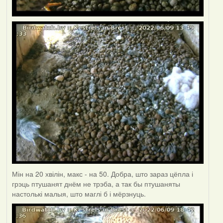
Мін на 20 хвілін, макс - на 50. Добра, што зараз цёпла і
грэць птушанят днём не трэба, а так бы птушаняты
настолькі малыя, што маглі б і мёрзнуць.