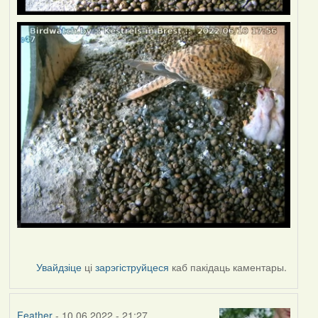
Увайдзіце
ці
зарэгіструйцеся
каб пакідаць каментары.
Feather
- 10.06.2022 - 21:27