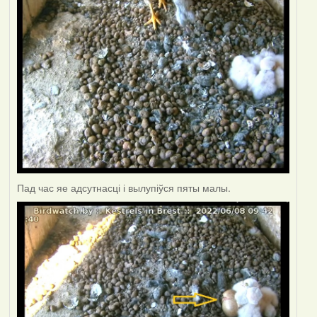
Пад час яе адсутнасці і вылупіўся пяты малы.