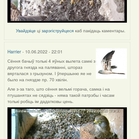
Увайдзіце
ці
зарэгіструйцеся
каб пакідаць каментары.
Harrier
- 10.06.2022 - 22:01
Сёння бачыў толькі 4 яўных вылета самкі з
другога гнязда на паляванні, штораз
вярталася з грызуном. І ўпершыню яе не
было на гняздзе пр. 70 хвілін.
Але з-за таго, што сёння вельмі горача, самка і на
птушанятах не сядзіць - няма такой патрэбы і часам
толькі робіць ім дадатковы цень.