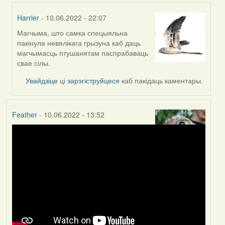
Harrier
- 10.06.2022 - 22:07
Магчыма, што самка спецыяльна
In
пакінула невялікага грызуна каб даць
reply
магчымасць птушанятам паспрабаваць
to
свае сілы.
by
Lighty
Увайдзіце
ці
зарэгіструйцеся
каб пакідаць каментары.
Feather
- 10.06.2022 - 13:52