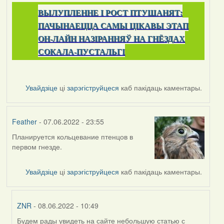
ВЫЛУПЛЕННЕ I РОСТ ПТУШАНЯТ:
ПАЧЫНАЕЦЦА САМЫ ЦІКАВЫ ЭТАП
ОН-ЛАЙН НАЗІРАННЯЎ НА ГНЁЗДАХ
СОКАЛА-ПУСТАЛЬГІ
Увайдзіце
ці
зарэгіструйцеся
каб пакідаць каментары.
Feather
- 07.06.2022 - 23:55
Планируется кольцевание птенцов в
первом гнезде.
Увайдзіце
ці
зарэгіструйцеся
каб пакідаць каментары.
ZNR
- 08.06.2022 - 10:49
Будем рады увидеть на сайте небольшую статью с