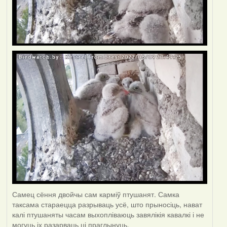
Самец сёння двойчы сам карміў птушанят. Самка
таксама стараецца разрываць усё, што прыносіць, нават
калі птушаняты часам выхопліваюць завялікія кавалкі і не
могуць іх разарваць ці праглынуць.