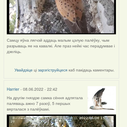
Самцу яўна лягчэй аддаць малым цэлую палёўку, чым
разрываць яе на кавалкі. Але праз нейкі час перадумвае і
дзеліць.
Увайдзіце
ці
зарэгіструйцеся
каб пакідаць каментары.
Harrier
- 08.06.2022 - 22:42
На другім гняздзе самка сёння адлятала
паляваць ажно 7 разоў, 5 першых
вярталася з палёўкамі.