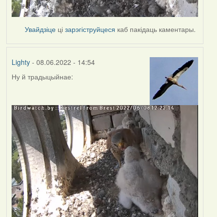
Увайдзіце
ці
зарэгіструйцеся
каб пакідаць каментары.
Lighty
- 08.06.2022 - 14:54
Ну й традыцыйнае: