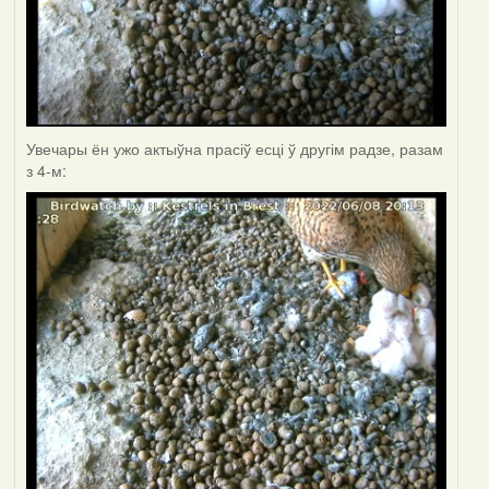
Увечары ён ужо актыўна прасіў есці ў другім радзе, разам
з 4-м: