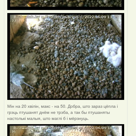
Мін на 20 хвілін, макс - на 50. Добра, што зараз цёпла і
грэць птушанят днём не трэба, а так бы птушаняты
настолькі малыя, што маглі б і мёрзнуць.