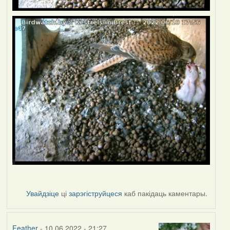
Увайдзіце
ці
зарэгіструйцеся
каб пакідаць каментары.
Feather
- 10.06.2022 - 21:27