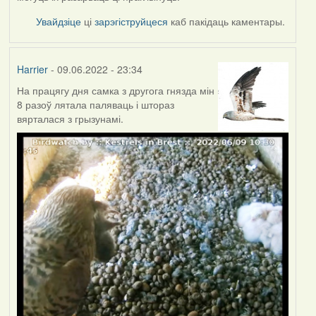
Увайдзіце
ці
зарэгіструйцеся
каб пакідаць каментары.
Harrier
- 09.06.2022 - 23:34
На працягу дня самка з другога гнязда мін
8 разоў лятала паляваць і штораз
вярталася з грызунамі.