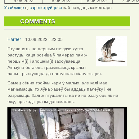
5.06.2022
6.06.2022
6.06.2022
7.06.20
Увайдзіце
ці
зарэгіструйцеся
каб пакідаць каментары.
COMMENTS
Harrier
- 10.06.2022 - 22:05
Птушаняты на першым гняздзе хутка
растуць, хаця розніца ў памерах паміж
першым(і) і апошнім(і) захоўваецца.
Актыўна бегаюць і размінаюць крылы і
лапы - рыхтуюцца да наступнага эіапу жыцця.
Самец сёння тройчы карміў малых, але калі мае
магчымасць, то яўна хацеў бы аддаць палёўку і не
разрываць. Калі ж птушаняты на яе не рэагуюць як на
ежу, прыходзіцца ім дапамагаць.