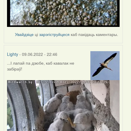
Увайдзіце
ці
зарэгіструйцеся
каб пакідаць каментары.
Lighty
- 09.06.2022 - 22:46
...І лапай па дзюбе, каб кавалак не
забіраў!