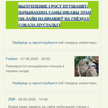
ВЫЛУПЛЕННЕ I РОСТ ПТУШАНЯТ:
ПАЧЫНАЕЦЦА САМЫ ЦІКАВЫ ЭТАП
ОН-ЛАЙН НАЗІРАННЯЎ НА ГНЁЗДАХ
СОКАЛА-ПУСТАЛЬГІ
Увайдзіце
ці
зарэгіструйцеся
каб пакідаць каментары.
Feather
- 07.06.2022 - 23:55
Планируется кольцевание птенцов в
первом гнезде.
Увайдзіце
ці
зарэгіструйцеся
каб пакідаць каментары.
ZNR
- 08.06.2022 - 10:49
Будем рады увидеть на сайте небольшую статью с