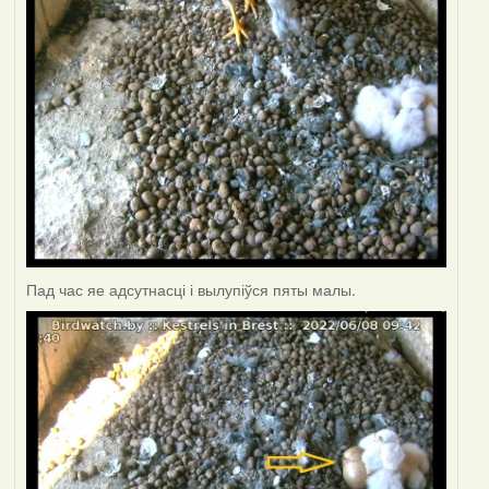
Пад час яе адсутнасці і вылупіўся пяты малы.