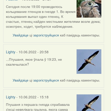
Сегодня после 19:00 проводилось
кольцевание птенцов в гнезде 1. Во время
кольцевания выпал один птенец. К
счастью, птенец найден местными жителями возле дома;
осмотрен, ходит, требуется наблюдение.
Увайдзіце
ці
зарэгіструйцеся
каб пакідаць каментары.
Lighty
- 10.06.2022 - 20:58
...Птушаня, якое ўпала ў 19:23, не
скалечылася?
Увайдзіце
ці
зарэгіструйцеся
каб пакідаць каментары.
Lighty
- 10.06.2022 - 15:18
Птушаня з першага гнязда спрабавала
з'есці невялікага грызуна, якога самка