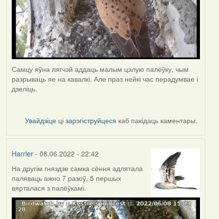
Самцу яўна лягчэй аддаць малым цэлую палёўку, чым
разрываць яе на кавалкі. Але праз нейкі час перадумвае і
дзеліць.
Увайдзіце
ці
зарэгіструйцеся
каб пакідаць каментары.
Harrier
- 08.06.2022 - 22:42
На другім гняздзе самка сёння адлятала
паляваць ажно 7 разоў, 5 першых
вярталася з палёўкамі.