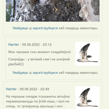
Увайдзіце
ці
зарэгіструйцеся
каб пакідаць каментары.
Harrier
- 09.06.2022 - 23:12
Мне таксама гэты момант спадабаўся)
In
reply
Сапраўды - у вялікай сям'і не шчоўкай
to
дзюбай)))
by
Увайдзіце
ці
зарэгіструйцеся
каб пакідаць каментары.
Lighty
Harrier
- 08.06.2022 - 22:49
На першым гняздзе птушаняты актыўна
перамяшчаюцца па ўсёй нішы, і калі не
спяць, то трэніруюць крыльцы і ногі -