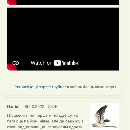
Увайдзіце
ці
зарэгіструйцеся
каб пакідаць каментары.
Harrier
- 09.06.2022 - 23:40
Птушаняты на першым гняздзе хутка
бегаюць па ўсёй нішы, але да бацькоў з
ежай падцягваюцца не заўсёды адразу.