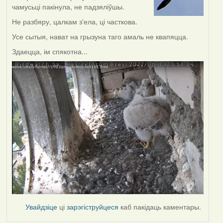
чамусьці пакінула, не падзяліўшы.
Не разбяру, цалкам з'ела, ці часткова.
Усе сытыя, нават на грызуна таго амаль не квапяцца.
Здаецца, ім спякотна...
Увайдзіце
ці
зарэгіструйцеся
каб пакідаць каментары.