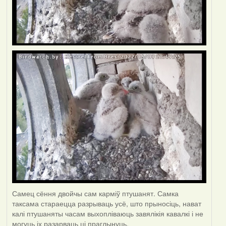
Самец сёння двойчы сам карміў птушанят. Самка
таксама стараецца разрываць усё, што прыносіць, нават
калі птушаняты часам выхопліваюць завялікія кавалкі і не
могуць іх разарваць ці праглынуць.