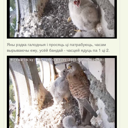
Яны рэдка галодныя і просяць ці патрабуюць, часам
вырываючы ежу, усёй бандай - часцей ядуць па 1 ці 2.