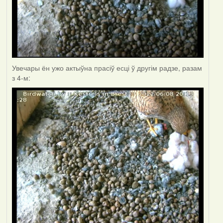
Увечары ён ужо актыўна прасіў есці ў другім радзе, разам
з 4-м: