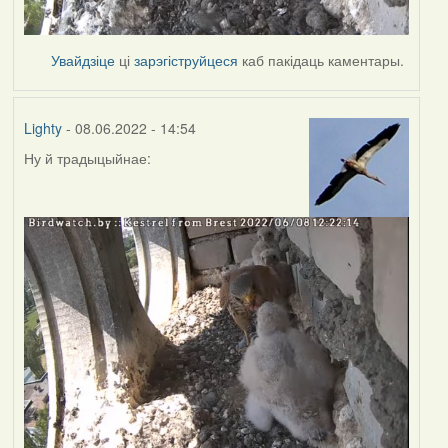
Увайдзіце
ці
зарэгіструйцеся
каб пакідаць каментары.
Lighty
- 08.06.2022 - 14:54
Ну й традыцыйнае: