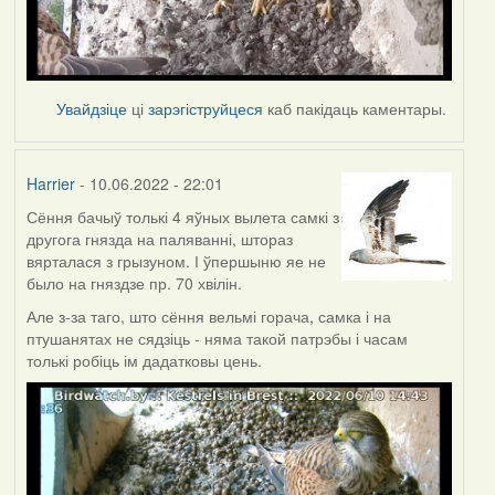
Увайдзіце
ці
зарэгіструйцеся
каб пакідаць каментары.
Harrier
- 10.06.2022 - 22:01
Сёння бачыў толькі 4 яўных вылета самкі з
другога гнязда на паляванні, штораз
вярталася з грызуном. І ўпершыню яе не
было на гняздзе пр. 70 хвілін.
Але з-за таго, што сёння вельмі горача, самка і на
птушанятах не сядзіць - няма такой патрэбы і часам
толькі робіць ім дадатковы цень.