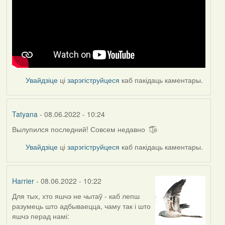
Увайдзіце
ці
зарэгіструйцеся
каб пакідаць каментары.
Tatyana
- 08.06.2022 - 10:24
Вылупился последний! Совсем недавно ͡๏̮͡๏
Увайдзіце
ці
зарэгіструйцеся
каб пакідаць каментары.
Harrier
- 08.06.2022 - 10:22
Для тых, хто яшчэ не чытаў - каб лепш
разумець што адбываецца, чаму так і што
яшчэ перад намі: