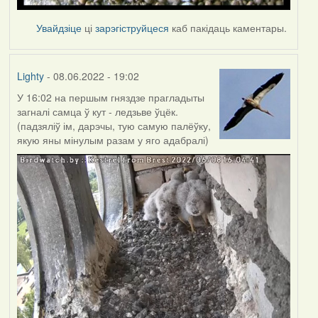
Увайдзіце
ці
зарэгіструйцеся
каб пакідаць каментары.
Lighty
- 08.06.2022 - 19:02
У 16:02 на першым гняздзе прагладыты
загналі самца ў кут - ледзьве ўцёк.
(падзяліў ім, дарэчы, тую самую палёўку,
якую яны мінулым разам у яго адабралі)