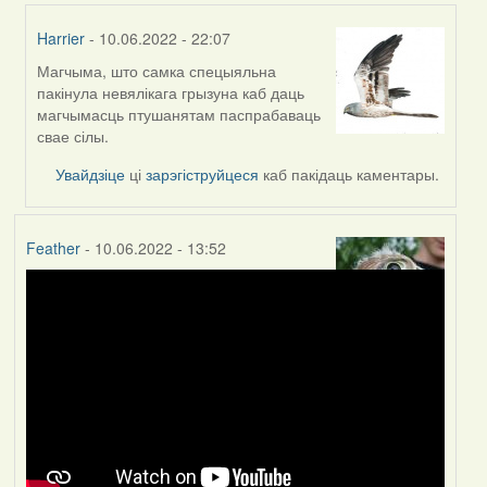
Harrier
- 10.06.2022 - 22:07
Магчыма, што самка спецыяльна
In
пакінула невялікага грызуна каб даць
reply
магчымасць птушанятам паспрабаваць
to
свае сілы.
by
Lighty
Увайдзіце
ці
зарэгіструйцеся
каб пакідаць каментары.
Feather
- 10.06.2022 - 13:52