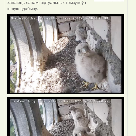
хапаюць лапамі віртуальных грызуноў і
іншую здабычу.