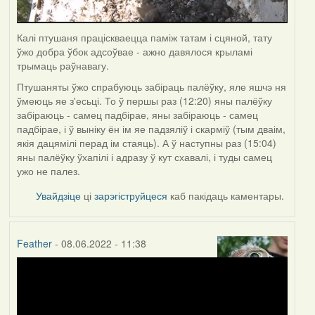
Калі птушаня праціскваецца паміж татам і сцяной, тату
ўжо добра ўбок адсоўвае - ажно давялося крыламі
трымаць раўнавагу.
Птушаняты ўжо спрабуюць забіраць палёўку, яле яшчэ ня
ўмеюць яе з'есьці. То ў першы раз (12:20) яны палёўку
забіраюць - самец падбірае, яны забіраюць - самец
падбірае, і ў выніку ён ім яе падзяліў і скарміў (тым дваім,
якія дацямілі перад ім стаяць). А ў наступны раз (15:04)
яны палёўку ўхапілі і адразу ў кут схавалі, і туды самец
ужо не палез.
Увайдзіце
ці
зарэгіструйцеся
каб пакідаць каментары.
Feather
- 08.06.2022 - 11:38