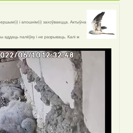
ершым(і) і апошнім(і) захоўваецца. Актыўна
ы аддаць палёўку і не разрываць. Калі ж