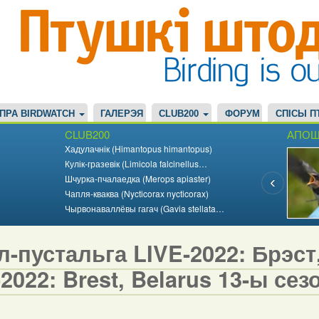
ПРА BIRDWATCH
ГАЛЕРЭЯ
CLUB200
ФОРУМ
СПІСЫ П
CLUB200
АПОШ
Хадулачнік (Himantopus himantopus)
Кулік-гразевік (Limicola falcinellus…
Шчурка-пчалаедка (Merops apiaster)
Чапля-кваква (Nycticorax nycticorax)
Чырвонаваллёвы гагач (Gavia stellata…
-пустальга LIVE-2022: Брэст, 
2022: Brest, Belarus 13-ы сезо