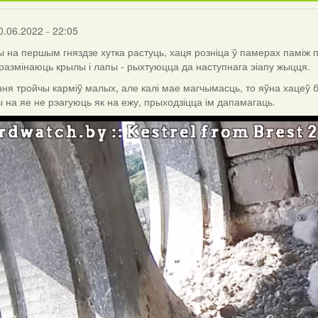
0.06.2022 - 22:05
 на першым гняздзе хутка растуць, хаця розніца ў памерах паміж п
 размінаюць крылы і лапы - рыхтуюцца да наступнага эіапу жыцця.
ня тройчы карміў малых, але калі мае магчымасць, то яўна хацеў б
 на яе не рэагуюць як на ежу, прыходзіцца ім дапамагаць.