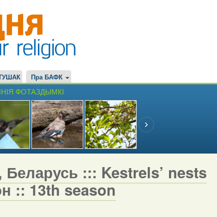
ТУШАК
Пра БАФК
НІЯ ФОТАЗДЫМКІ
Беларусь ::: Kestrels’ nests
н :: 13th season