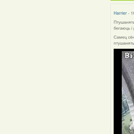
Harrier
- 1
Птушаняты
бегаюць і
Самец сён
птушаняты