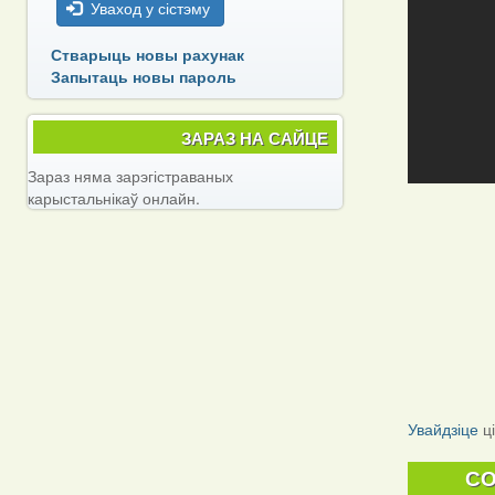
Уваход у сістэму
Стварыць новы рахунак
Запытаць новы пароль
ЗАРАЗ НА САЙЦЕ
Зараз няма зарэгістраваных
карыстальнікаў онлайн.
Увайдзіце
ц
C