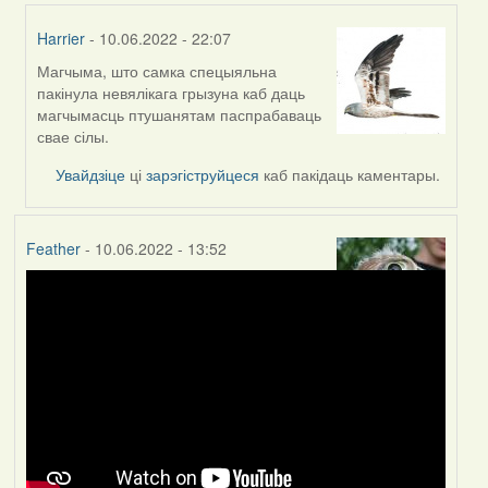
Harrier
- 10.06.2022 - 22:07
Магчыма, што самка спецыяльна
In
пакінула невялікага грызуна каб даць
reply
магчымасць птушанятам паспрабаваць
to
свае сілы.
by
Lighty
Увайдзіце
ці
зарэгіструйцеся
каб пакідаць каментары.
Feather
- 10.06.2022 - 13:52