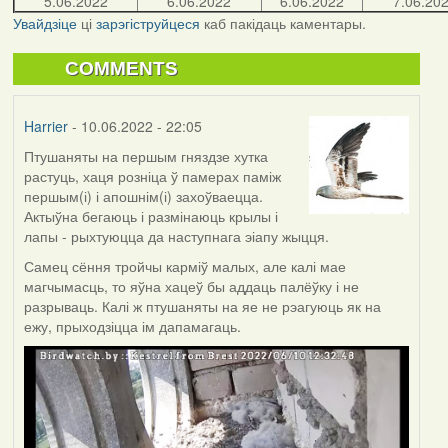
5.06.2022
6.06.2022
6.06.2022
7.06.20
Увайдзіце
ці
зарэгіструйцеся
каб пакідаць каментары.
COMMENTS
Harrier
- 10.06.2022 - 22:05
Птушаняты на першым гняздзе хутка
растуць, хаця розніца ў памерах паміж
першым(і) і апошнім(і) захоўваецца.
Актыўна бегаюць і размінаюць крылы і
лапы - рыхтуюцца да наступнага эіапу жыцця.
Самец сёння тройчы карміў малых, але калі мае
магчымасць, то яўна хацеў бы аддаць палёўку і не
разрываць. Калі ж птушаняты на яе не рэагуюць як на
ежу, прыходзіцца ім дапамагаць.