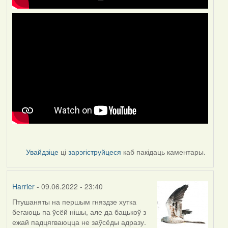
Увайдзіце
ці
зарэгіструйцеся
каб пакідаць каментары.
Harrier
- 09.06.2022 - 23:40
Птушаняты на першым гняздзе хутка
бегаюць па ўсёй нішы, але да бацькоў з
ежай падцягваюцца не заўсёды адразу.