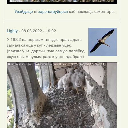
Увайдзіце
ці
зарэгіструйцеся
каб пакідаць каментары.
Lighty
- 08.06.2022 - 19:02
У 16:02 на першым гняздзе прагладыты
загналі самца ў кут - ледзьве ўцёк.
(падзяліў ім, дарэчы, тую самую палёўку,
якую яны мінулым разам у яго адабралі)