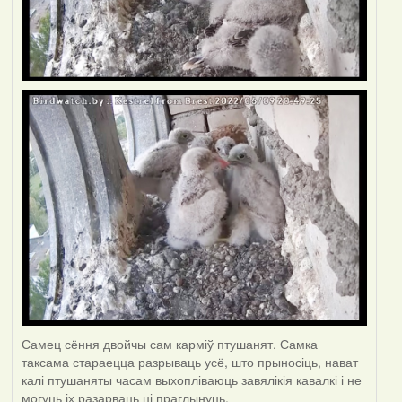
Самец сёння двойчы сам карміў птушанят. Самка
таксама стараецца разрываць усё, што прыносіць, нават
калі птушаняты часам выхопліваюць завялікія кавалкі і не
могуць іх разарваць ці праглынуць.