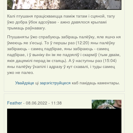
Калі птушаня праціскваецца паміж татам і сцяной, тату
ўжо добра ўбок адсоўвае - ажно давялося крыламі
трымаць раўнавагу.
Птушаняты ўжо спрабуюць забіраць палёўку, яле яшчэ ня
ўмеюць яе з'есьці. То ў першы раз (12:20) яны палёўку
забіраюць - самец падбірае, яны забіраюць - самец
падбірае, і ў выніку ён ім яе падзяліў і скарміў (тым дваім,
якія дацямілі перад ім стаяць). А ў наступны раз (15:04)
яны палёўку ўхапілі і адразу ў кут схавалі, і туды самец
ужо не палез.
Увайдзіце
ці
зарэгіструйцеся
каб пакідаць каментары.
Feather
- 08.06.2022 - 11:38