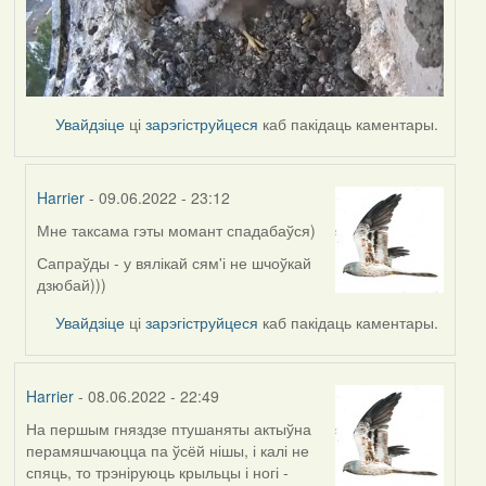
Увайдзіце
ці
зарэгіструйцеся
каб пакідаць каментары.
Harrier
- 09.06.2022 - 23:12
Мне таксама гэты момант спадабаўся)
In
reply
Сапраўды - у вялікай сям'і не шчоўкай
to
дзюбай)))
by
Увайдзіце
ці
зарэгіструйцеся
каб пакідаць каментары.
Lighty
Harrier
- 08.06.2022 - 22:49
На першым гняздзе птушаняты актыўна
перамяшчаюцца па ўсёй нішы, і калі не
спяць, то трэніруюць крыльцы і ногі -