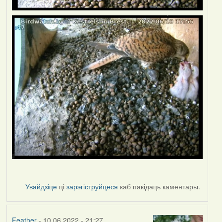
Увайдзіце
ці
зарэгіструйцеся
каб пакідаць каментары.
Feather
- 10.06.2022 - 21:27