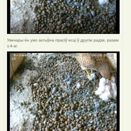
Увечары ён ужо актыўна прасіў есці ў другім радзе, разам
з 4-м: