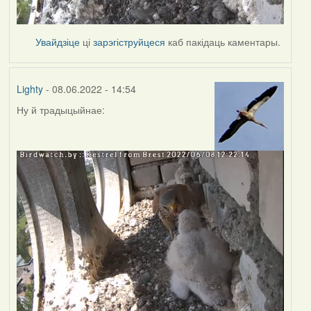
Увайдзіце
ці
зарэгіструйцеся
каб пакідаць каментары.
Lighty
- 08.06.2022 - 14:54
Ну й традыцыйнае: