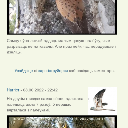
Самцу яўна лягчэй аддаць малым цэлую палёўку, чым
разрываць яе на кавалкі. Але праз нейкі час перадумвае і
дзеліць.
Увайдзіце
ці
зарэгіструйцеся
каб пакідаць каментары.
Harrier
- 08.06.2022 - 22:42
На другім гняздзе самка сёння адлятала
паляваць ажно 7 разоў, 5 першых
вярталася з палёўкамі.