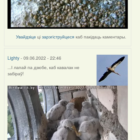
Увайдзіце
ці
зарэгіструйцеся
каб пакідаць каментары.
Lighty
- 09.06.2022 - 22:46
...І лапай па дзюбе, каб кавалак не
забіраў!