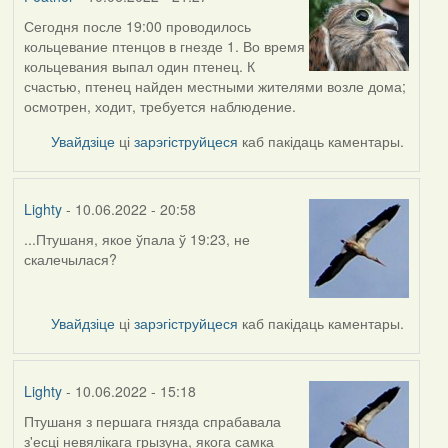
Сегодня после 19:00 проводилось
кольцевание птенцов в гнезде 1. Во время
кольцевания выпал один птенец. К
счастью, птенец найден местными жителями возле дома;
осмотрен, ходит, требуется наблюдение.
Увайдзіце
ці
зарэгіструйцеся
каб пакідаць каментары.
Lighty
- 10.06.2022 - 20:58
...Птушаня, якое ўпала ў 19:23, не
скалечылася?
Увайдзіце
ці
зарэгіструйцеся
каб пакідаць каментары.
Lighty
- 10.06.2022 - 15:18
Птушаня з першага гнязда спрабавала
з'есці невялікага грызуна, якога самка