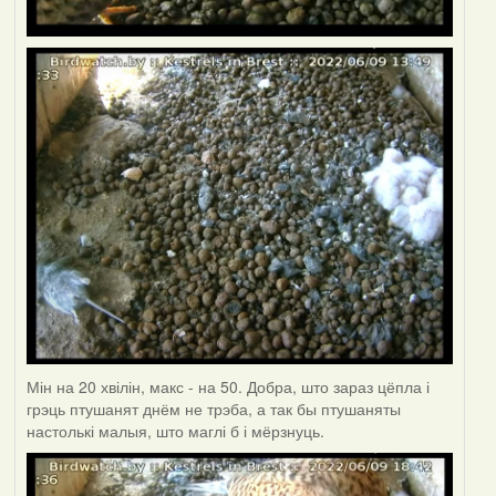
Мін на 20 хвілін, макс - на 50. Добра, што зараз цёпла і
грэць птушанят днём не трэба, а так бы птушаняты
настолькі малыя, што маглі б і мёрзнуць.