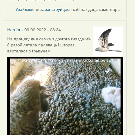
Увайдзіце
ці
зарэгіструйцеся
каб пакідаць каментары.
Harrier
- 09.06.2022 - 23:34
На працягу дня самка з другога гнязда мін
8 разоў лятала паляваць і штораз
вярталася з грызунамі.