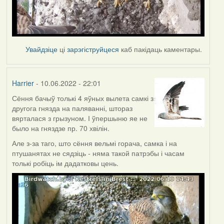
Увайдзіце
ці
зарэгіструйцеся
каб пакідаць каментары.
Harrier
- 10.06.2022 - 22:01
Сёння бачыў толькі 4 яўных вылета самкі з
другога гнязда на паляванні, штораз
вярталася з грызуном. І ўпершыню яе не
было на гняздзе пр. 70 хвілін.
Але з-за таго, што сёння вельмі горача, самка і на
птушанятах не сядзіць - няма такой патрэбы і часам
толькі робіць ім дадатковы цень.