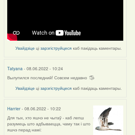
Увайдзіце
ці
зарэгіструйцеся
каб пакідаць каментары.
Tatyana
- 08.06.2022 - 10:24
Вылупился последний! Совсем недавно ͡๏̮͡๏
Увайдзіце
ці
зарэгіструйцеся
каб пакідаць каментары.
Harrier
- 08.06.2022 - 10:22
Для тых, хто яшчэ не чытаў - каб лепш
разумець што адбываецца, чаму так і што
яшчэ перад намі: