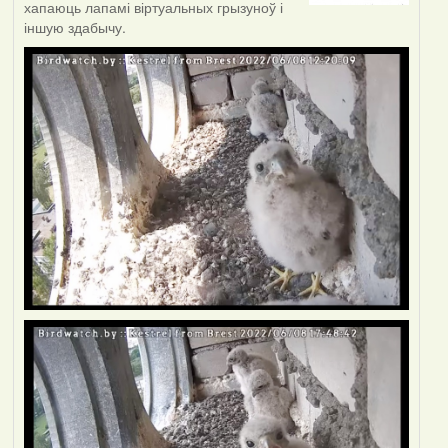
хапаюць лапамі віртуальных грызуноў і
іншую здабычу.