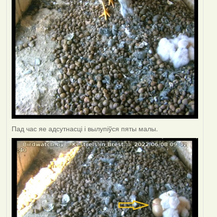
Пад час яе адсутнасці і вылупіўся пяты малы.