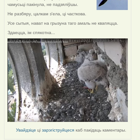
чамусьці пакінула, не падзяліўшы.
Не разбяру, цалкам з'ела, ці часткова.
Усе сытыя, нават на грызуна таго амаль не квапяцца.
Здаецца, ім спякотна...
Увайдзіце
ці
зарэгіструйцеся
каб пакідаць каментары.