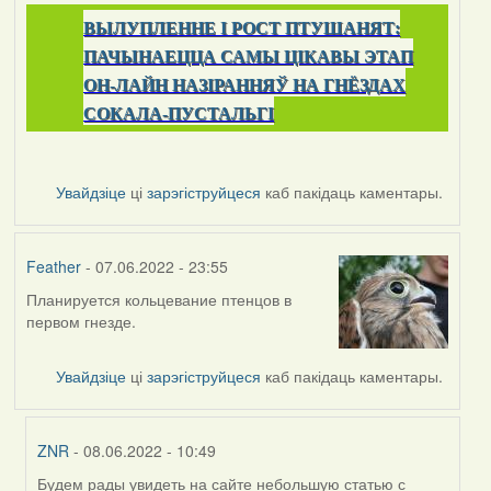
ВЫЛУПЛЕННЕ I РОСТ ПТУШАНЯТ:
ПАЧЫНАЕЦЦА САМЫ ЦІКАВЫ ЭТАП
ОН-ЛАЙН НАЗІРАННЯЎ НА ГНЁЗДАХ
СОКАЛА-ПУСТАЛЬГІ
Увайдзіце
ці
зарэгіструйцеся
каб пакідаць каментары.
Feather
- 07.06.2022 - 23:55
Планируется кольцевание птенцов в
первом гнезде.
Увайдзіце
ці
зарэгіструйцеся
каб пакідаць каментары.
ZNR
- 08.06.2022 - 10:49
Будем рады увидеть на сайте небольшую статью с