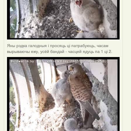
Яны рэдка галодныя і просяць ці патрабуюць, часам
вырываючы ежу, усёй бандай - часцей ядуць па 1 ці 2.