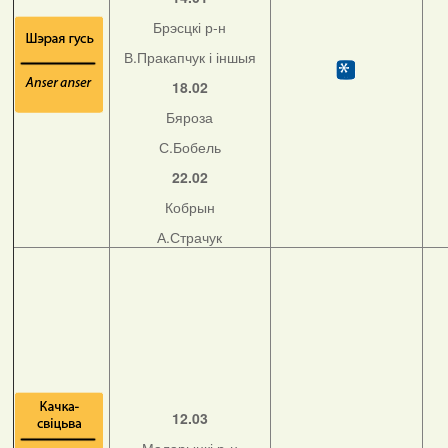
Брэсцкі р-н
В.Пракапчук і іншыя
18.02
Бяроза
С.Бобель
22.02
Кобрын
А.Страчук
12.03