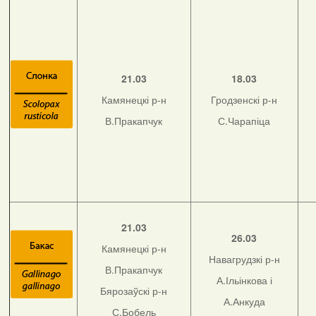
21.03
18.03
Камянецкі р-н
Гродзенскі р-н
В.Пракапчук
С.Чарапіца
21.03
26.03
Камянецкі р-н
Навагрудзкі р-н
В.Пракапчук
А.Ільінкова і
Бярозаўскі р-н
А.Анкуда
С.Бобель