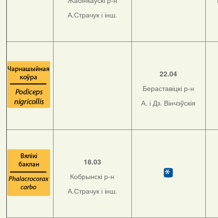
Жабінкаўскі р-н
А.Страчук і інш.
22.04
Бераставіцкі р-н
А. і Дз. Вінчэўскія
18.03
Кобрынскі р-н
А.Страчук і інш.