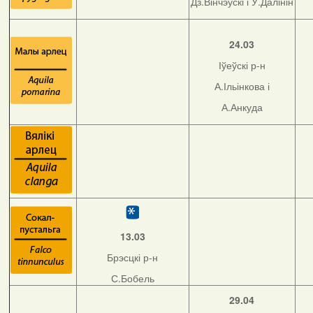
Дз.Вінчэўскі і У.Далінін
24.03
Іўеўскі р-н
А.Ільінкова і
А.Анкуда
13.03
Брэсцкі р-н
С.Бобель
29.04