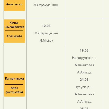
А.Страчук і інш.
12.03
Маларыцкі р-н
Я.Місіюк
19.03
Навагрудзкі р-н
А.Ільінкова і
А.Анкуда
24.03
Іўеўскі р-н
А.Ільінкова і
А.Анкуда
25.03