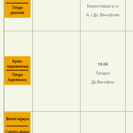
Бераставіцкі р-н
А. і Дз. Вінчэўскія
19.04
Гродна
Дз.Вінчэўскі