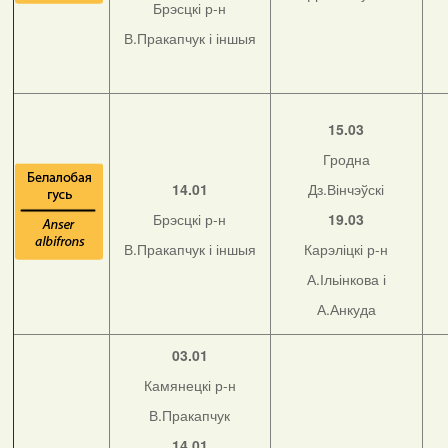
Брэсцкі р-н
В.Пракапчук і іншыя
15.03
Гродна
14.01
Дз.Вінчэўскі
Брэсцкі р-н
19.03
В.Пракапчук і іншыя
Карэліцкі р-н
А.Ільінкова і
А.Анкуда
03.01
Камянецкі р-н
В.Пракапчук
14.01