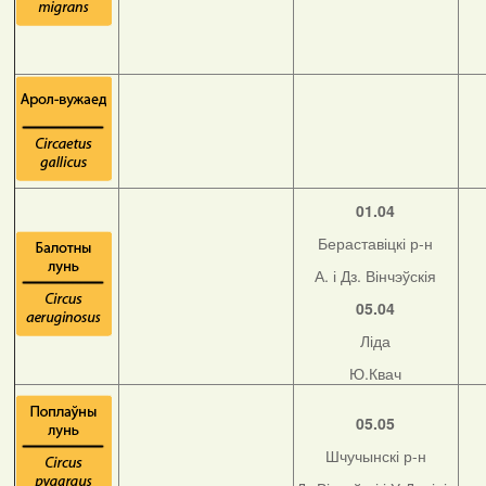
01.04
Бераставіцкі р-н
А. і Дз. Вінчэўскія
05.04
Ліда
Ю.Квач
05.05
Шчучынскі р-н