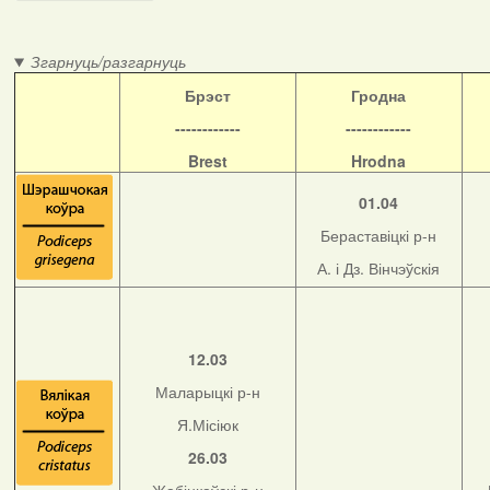
Згарнуць/разгарнуць
Б
рэст
Гродна
------------
------------
Brest
Hrodna
01.04
Бераставіцкі р-н
А. і Дз. Вінчэўскія
12.03
Маларыцкі р-н
Я.Місіюк
26.03