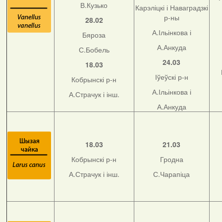
В.Кузько
Карэліцкі і Наваградзкі
р-ны
28.02
А.Ільінкова і
Бяроза
А.Анкуда
С.Бобель
24.03
18.03
Іўеўскі р-н
Кобрынскі р-н
А.Ільінкова і
А.Страчук і інш.
А.Анкуда
18.03
21.03
Кобрынскі р-н
Гродна
А.Страчук і інш.
С.Чарапіца