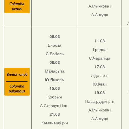
А.Ільінкова і
А.Анкуда
06.03
11.03
Бяроза
Гродна
С.Бобель
С.Чарапіца
08.03
17.03
Маларыта
Лідскі р-н
Ю.Янкевіч
Ю.Квач
15.03
19.03
Кобрын
Навагрудзкі р-н
А.Страчук і інш.
А.Ільінкова і
21.03
А.Анкуда
Камянецкі р-н