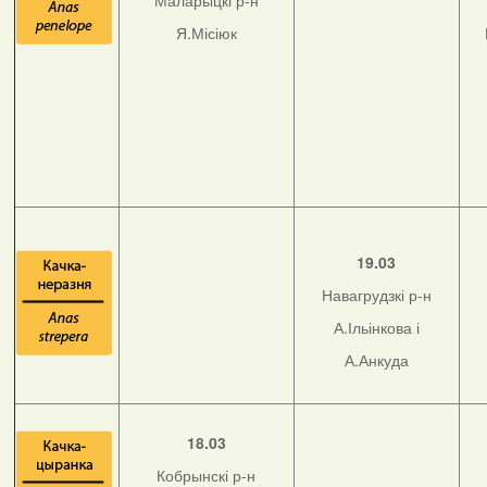
Маларыцкі р-н
Я.Місіюк
19.03
Навагрудзкі р-н
А.Ільінкова і
А.Анкуда
18.03
Кобрынскі р-н