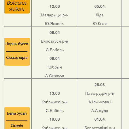
12.03
05.04
Маларыцкі р-н
Ліда
Ю.Янкевіч
Ю.Квач
06.04
Бярозаўскі р-н
С.Бобель
09.04
Кобрын
А.Страчук
26.03
13.03
Навагрудзкі р-н
Кобрынскі р-н
А.Ільінкова і
С.Бобель
А.Анкуда
18.03
01.04
Кобрынскі р-н
Бераставіцкі р-н