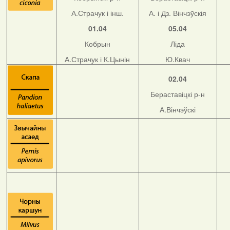
А.Страчук і інш.
А. і Дз. Вінчэўскія
01.04
05.04
Кобрын
Ліда
А.Страчук і К.Цынін
Ю.Квач
02.04
Бераставіцкі р-н
А.Вінчэўскі