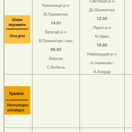
Свіслацкі р-н
Камянецкі р-н
Дз.Шыманчук
В.Пракапчук
12.03
14.01
Лідскі р-н
Брэсцкі р-н
Ю.Квач
В.Пракапчук і інш.
19.03
06.03
Навагрудзкі р-н
Бяроза
А.Ільінкова і
С.Бобель
А.Анкуда