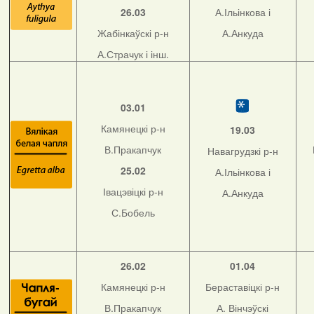
26.03
А.Ільінкова і
Жабінкаўскі р-н
А.Анкуда
А.Страчук і інш.
03.01
Камянецкі р-н
19.03
В.Пракапчук
Навагрудзкі р-н
25.02
А.Ільінкова і
Івацэвіцкі р-н
А.Анкуда
С.Бобель
26.02
01.04
Камянецкі р-н
Бераставіцкі р-н
В.Пракапчук
А. Вінчэўскі