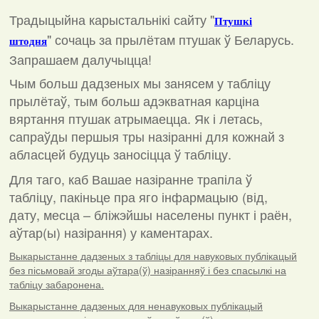
Традыцыйна карыстальнікі сайту "
Птушкі
"
сочаць за прылётам птушак ў Беларусь.
штодня
Запрашаем далучыцца!
Чым больш дадзеных мы занясем у табліцу
прылётаў, тым больш адэкватная карціна
вяртання птушак атрымаецца. Як і летась,
сапраўды першыя тры назіранні для кожнай з
абласцей будуць заносіцца ў табліцу.
Для таго, каб Вашае назіранне трапіла ў
табліцу, пакіньце пра яго інфармацыю (від,
дату, месца – бліжэйшы населены пункт і раён,
аўтар(ы) назірання) у каментарах
.
Выкарыстанне дадзеных з табліцы для навуковых публікацый
без пісьмовай згоды аўтара(ў) назіранняў і без спасылкі на
табліцу забаронена.
Выкарыстанне дадзеных для ненавуковых публікацый