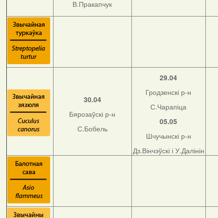
В.Пракапчук
29.04
Гродзенскі р-н
30.04
С.Чарапіца
Бярозаўскі р-н
05.05
С.Бобель
Шчучынскі р-н
Дз.Вінчэўскі і У.Далінін