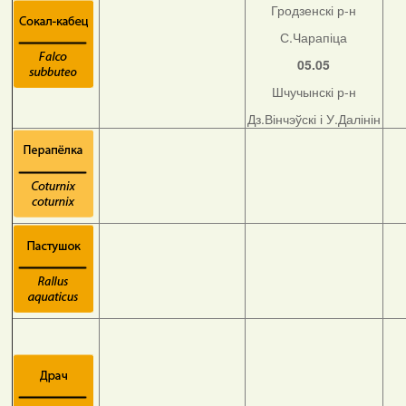
Гродзенскі р-н
С.Чарапіца
05.05
Шчучынскі р-н
Дз.Вінчэўскі і У.Далінін