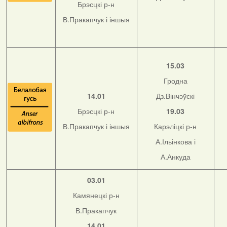
Брэсцкі р-н
В.Пракапчук і іншыя
15.03
Гродна
14.01
Дз.Вінчэўскі
Брэсцкі р-н
19.03
В.Пракапчук і іншыя
Карэліцкі р-н
А.Ільінкова і
А.Анкуда
03.01
Камянецкі р-н
В.Пракапчук
14.01