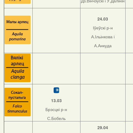
Дз.Вінчэўскі і У.Далінін
24.03
Іўеўскі р-н
А.Ільінкова і
А.Анкуда
13.03
Брэсцкі р-н
С.Бобель
29.04