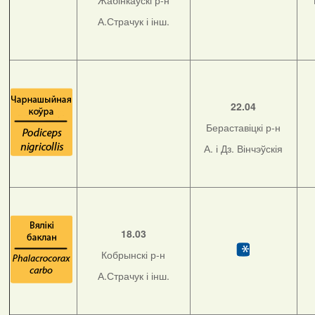
Жабінкаўскі р-н
А.Страчук і інш.
22.04
Бераставіцкі р-н
А. і Дз. Вінчэўскія
18.03
Кобрынскі р-н
А.Страчук і інш.