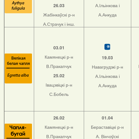
26.03
А.Ільінкова і
Жабінкаўскі р-н
А.Анкуда
А.Страчук і інш.
03.01
Камянецкі р-н
19.03
В.Пракапчук
Навагрудзкі р-н
25.02
А.Ільінкова і
Івацэвіцкі р-н
А.Анкуда
С.Бобель
26.02
01.04
Камянецкі р-н
Бераставіцкі р-н
В.Пракапчук
А. Вінчэўскі