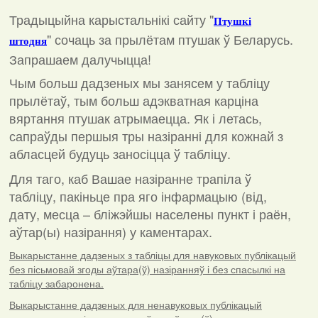
Традыцыйна карыстальнікі сайту "
Птушкі
"
сочаць за прылётам птушак ў Беларусь.
штодня
Запрашаем далучыцца!
Чым больш дадзеных мы занясем у табліцу
прылётаў, тым больш адэкватная карціна
вяртання птушак атрымаецца. Як і летась,
сапраўды першыя тры назіранні для кожнай з
абласцей будуць заносіцца ў табліцу.
Для таго, каб Вашае назіранне трапіла ў
табліцу, пакіньце пра яго інфармацыю (від,
дату, месца – бліжэйшы населены пункт і раён,
аўтар(ы) назірання) у каментарах
.
Выкарыстанне дадзеных з табліцы для навуковых публікацый
без пісьмовай згоды аўтара(ў) назіранняў і без спасылкі на
табліцу забаронена.
Выкарыстанне дадзеных для ненавуковых публікацый