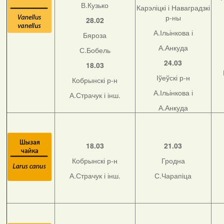
В.Кузько
Карэліцкі і Наваградзкі
р-ны
28.02
А.Ільінкова і
Бяроза
А.Анкуда
С.Бобель
24.03
18.03
Іўеўскі р-н
Кобрынскі р-н
А.Ільінкова і
А.Страчук і інш.
А.Анкуда
18.03
21.03
Кобрынскі р-н
Гродна
А.Страчук і інш.
С.Чарапіца