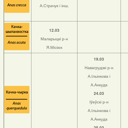
А.Страчук і інш.
12.03
Маларыцкі р-н
Я.Місіюк
19.03
Навагрудзкі р-н
А.Ільінкова і
А.Анкуда
24.03
Іўеўскі р-н
А.Ільінкова і
А.Анкуда
25.03