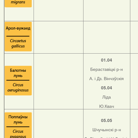
01.04
Бераставіцкі р-н
А. і Дз. Вінчэўскія
05.04
Ліда
Ю.Квач
05.05
Шчучынскі р-н