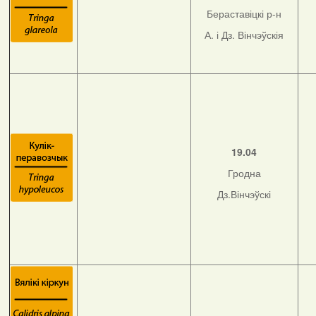
Бераставіцкі р-н
А. і Дз. Вінчэўскія
19.04
Гродна
Дз.Вінчэўскі