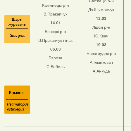
Свіслацкі р-н
Камянецкі р-н
Дз.Шыманчук
В.Пракапчук
12.03
14.01
Лідскі р-н
Брэсцкі р-н
Ю.Квач
В.Пракапчук і інш.
19.03
06.03
Навагрудзкі р-н
Бяроза
А.Ільінкова і
С.Бобель
А.Анкуда