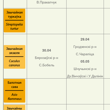
В.Пракапчук
29.04
Гродзенскі р-н
30.04
С.Чарапіца
Бярозаўскі р-н
05.05
С.Бобель
Шчучынскі р-н
Дз.Вінчэўскі і У.Далінін