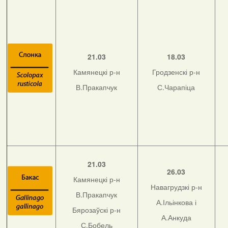
21.03
18.03
Камянецкі р-н
Гродзенскі р-н
В.Пракапчук
С.Чарапіца
21.03
26.03
Камянецкі р-н
Навагрудзкі р-н
В.Пракапчук
А.Ільінкова і
Бярозаўскі р-н
А.Анкуда
С.Бобель