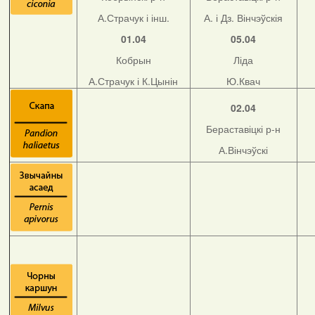
А.Страчук і інш.
А. і Дз. Вінчэўскія
01.04
05.04
Кобрын
Ліда
А.Страчук і К.Цынін
Ю.Квач
02.04
Бераставіцкі р-н
А.Вінчэўскі