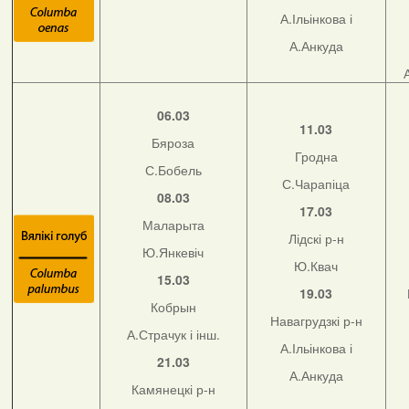
А.Ільінкова і
А.Анкуда
06.03
11.03
Бяроза
Гродна
С.Бобель
С.Чарапіца
08.03
17.03
Маларыта
Лідскі р-н
Ю.Янкевіч
Ю.Квач
15.03
19.03
Кобрын
Навагрудзкі р-н
А.Страчук і інш.
А.Ільінкова і
21.03
А.Анкуда
Камянецкі р-н