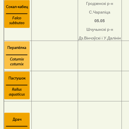
Гродзенскі р-н
С.Чарапіца
05.05
Шчучынскі р-н
Дз.Вінчэўскі і У.Далінін