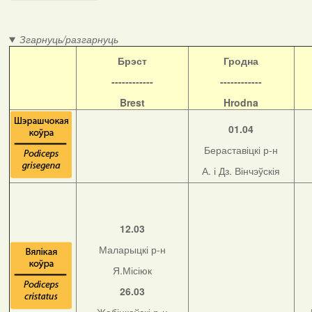
Згарнуць/разгарнуць
Б
рэст
Гродна
------------
------------
Brest
Hrodna
01.04
Бераставіцкі р-н
А. і Дз. Вінчэўскія
12.03
Маларыцкі р-н
Я.Місіюк
26.03