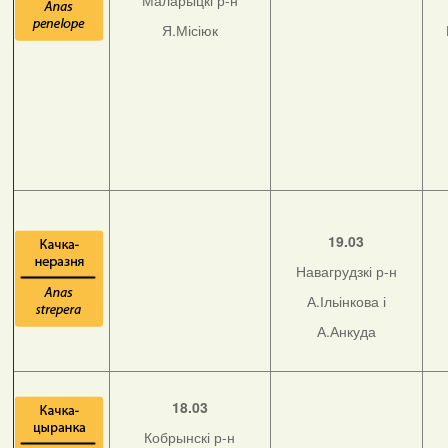
Маларыцкі р-н
Я.Місіюк
19.03
Навагрудзкі р-н
А.Ільінкова і
А.Анкуда
18.03
Кобрынскі р-н