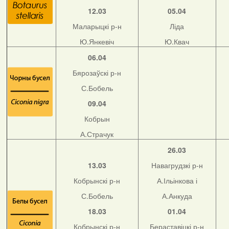
12.03
05.04
Маларыцкі р-н
Ліда
Ю.Янкевіч
Ю.Квач
06.04
Бярозаўскі р-н
С.Бобель
09.04
Кобрын
А.Страчук
26.03
13.03
Навагрудзкі р-н
Кобрынскі р-н
А.Ільінкова і
С.Бобель
А.Анкуда
18.03
01.04
Кобрынскі р-н
Бераставіцкі р-н