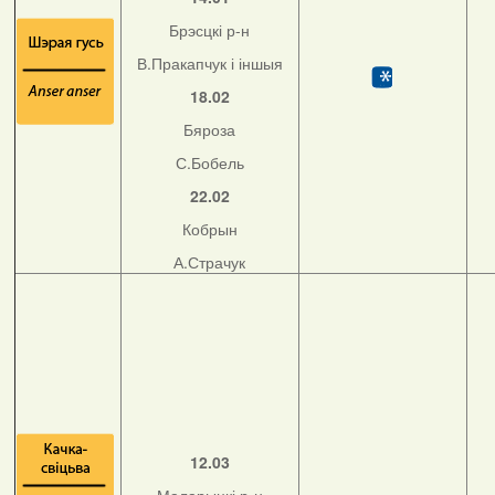
Брэсцкі р-н
В.Пракапчук і іншыя
18.02
Бяроза
С.Бобель
22.02
Кобрын
А.Страчук
12.03