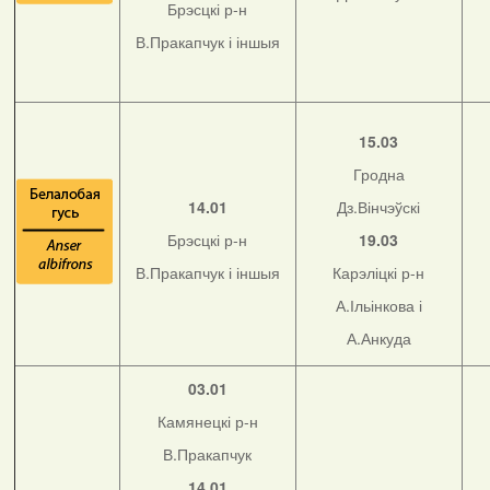
Брэсцкі р-н
В.Пракапчук і іншыя
15.03
Гродна
14.01
Дз.Вінчэўскі
Брэсцкі р-н
19.03
В.Пракапчук і іншыя
Карэліцкі р-н
А.Ільінкова і
А.Анкуда
03.01
Камянецкі р-н
В.Пракапчук
14.01