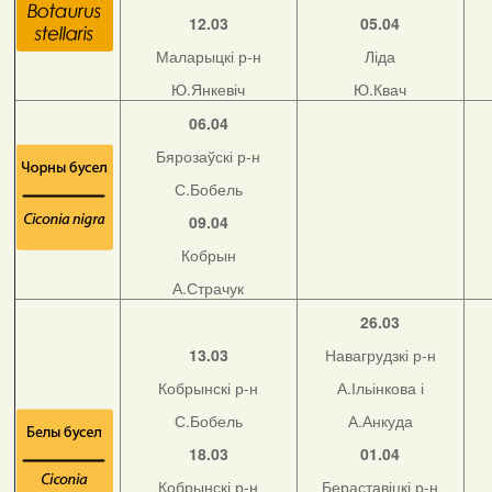
12.03
05.04
Маларыцкі р-н
Ліда
Ю.Янкевіч
Ю.Квач
06.04
Бярозаўскі р-н
С.Бобель
09.04
Кобрын
А.Страчук
26.03
13.03
Навагрудзкі р-н
Кобрынскі р-н
А.Ільінкова і
С.Бобель
А.Анкуда
18.03
01.04
Кобрынскі р-н
Бераставіцкі р-н