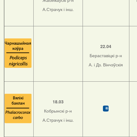
Жабінкаўскі р-н
А.Страчук і інш.
22.04
Бераставіцкі р-н
А. і Дз. Вінчэўскія
18.03
Кобрынскі р-н
А.Страчук і інш.