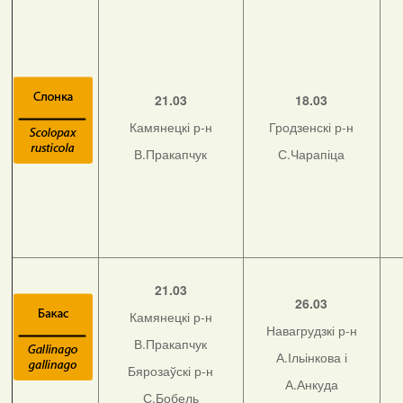
21.03
18.03
Камянецкі р-н
Гродзенскі р-н
В.Пракапчук
С.Чарапіца
21.03
26.03
Камянецкі р-н
Навагрудзкі р-н
В.Пракапчук
А.Ільінкова і
Бярозаўскі р-н
А.Анкуда
С.Бобель