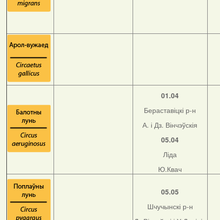
01.04
Бераставіцкі р-н
А. і Дз. Вінчэўскія
05.04
Ліда
Ю.Квач
05.05
Шчучынскі р-н