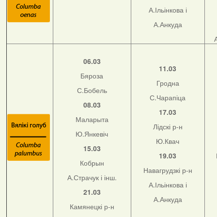
А.Ільінкова і
А.Анкуда
06.03
11.03
Бяроза
Гродна
С.Бобель
С.Чарапіца
08.03
17.03
Маларыта
Лідскі р-н
Ю.Янкевіч
Ю.Квач
15.03
19.03
Кобрын
Навагрудзкі р-н
А.Страчук і інш.
А.Ільінкова і
21.03
А.Анкуда
Камянецкі р-н