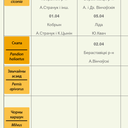
А.Страчук і інш.
А. і Дз. Вінчэўскія
01.04
05.04
Кобрын
Ліда
А.Страчук і К.Цынін
Ю.Квач
02.04
Бераставіцкі р-н
А.Вінчэўскі