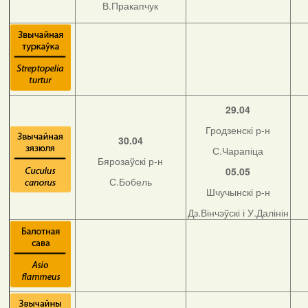
В.Пракапчук
29.04
Гродзенскі р-н
30.04
С.Чарапіца
Бярозаўскі р-н
05.05
С.Бобель
Шчучынскі р-н
Дз.Вінчэўскі і У.Далінін