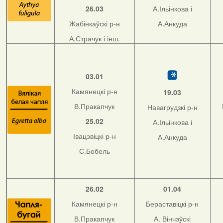
26.03
А.Ільінкова і
Жабінкаўскі р-н
А.Анкуда
А.Страчук і інш.
03.01
Камянецкі р-н
19.03
В.Пракапчук
Навагрудзкі р-н
25.02
А.Ільінкова і
Івацэвіцкі р-н
А.Анкуда
С.Бобель
26.02
01.04
Камянецкі р-н
Бераставіцкі р-н
В.Пракапчук
А. Вінчэўскі