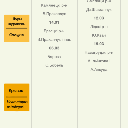
Свіслацкі р-н
Камянецкі р-н
Дз.Шыманчук
В.Пракапчук
12.03
14.01
Лідскі р-н
Брэсцкі р-н
Ю.Квач
В.Пракапчук і інш.
19.03
06.03
Навагрудзкі р-н
Бяроза
А.Ільінкова і
С.Бобель
А.Анкуда