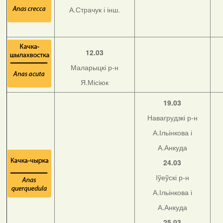
А.Страчук і інш.
12.03
Маларыцкі р-н
Я.Місіюк
19.03
Навагрудзкі р-н
А.Ільінкова і
А.Анкуда
24.03
Іўеўскі р-н
А.Ільінкова і
А.Анкуда
25.03