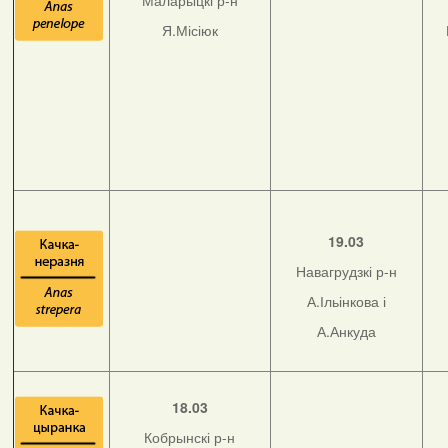
Маларыцкі р-н
Я.Місіюк
19.03
Навагрудзкі р-н
А.Ільінкова і
А.Анкуда
18.03
Кобрынскі р-н