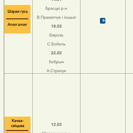
Брэсцкі р-н
В.Пракапчук і іншыя
18.02
Бяроза
С.Бобель
22.02
Кобрын
А.Страчук
12.03