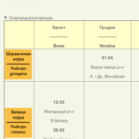
Згарнуць/разгарнуць
Б
рэст
Гродна
------------
------------
Brest
Hrodna
01.04
Бераставіцкі р-н
А. і Дз. Вінчэўскія
12.03
Маларыцкі р-н
Я.Місіюк
26.03