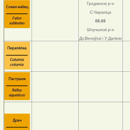
Гродзенскі р-н
С.Чарапіца
05.05
Шчучынскі р-н
Дз.Вінчэўскі і У.Далінін