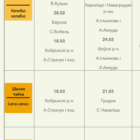
В.Кузько
Карэліцкі і Наваградзкі
р-ны
28.02
А.Ільінкова і
Бяроза
А.Анкуда
С.Бобель
24.03
18.03
Іўеўскі р-н
Кобрынскі р-н
А.Ільінкова і
А.Страчук і інш.
А.Анкуда
18.03
21.03
Кобрынскі р-н
Гродна
А.Страчук і інш.
С.Чарапіца