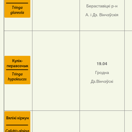
Бераставіцкі р-н
А. і Дз. Вінчэўскія
19.04
Гродна
Дз.Вінчэўскі