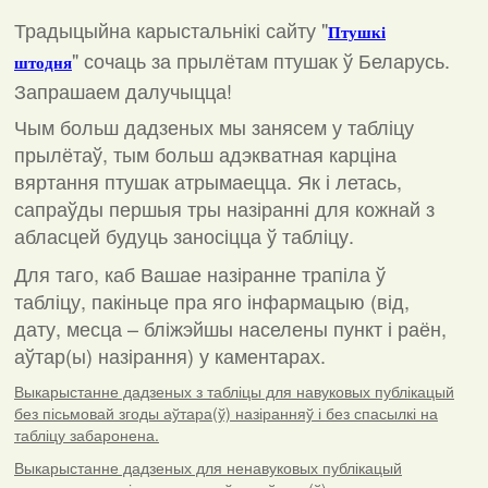
Традыцыйна карыстальнікі сайту "
Птушкі
"
сочаць за прылётам птушак ў Беларусь.
штодня
Запрашаем далучыцца!
Чым больш дадзеных мы занясем у табліцу
прылётаў, тым больш адэкватная карціна
вяртання птушак атрымаецца. Як і летась,
сапраўды першыя тры назіранні для кожнай з
абласцей будуць заносіцца ў табліцу.
Для таго, каб Вашае назіранне трапіла ў
табліцу, пакіньце пра яго інфармацыю (від,
дату, месца – бліжэйшы населены пункт і раён,
аўтар(ы) назірання) у каментарах
.
Выкарыстанне дадзеных з табліцы для навуковых публікацый
без пісьмовай згоды аўтара(ў) назіранняў і без спасылкі на
табліцу забаронена.
Выкарыстанне дадзеных для ненавуковых публікацый