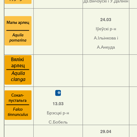
Дз.Вінчэўскі і У.Далінін
24.03
Іўеўскі р-н
А.Ільінкова і
А.Анкуда
13.03
Брэсцкі р-н
С.Бобель
29.04