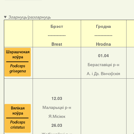
Згарнуць/разгарнуць
Б
рэст
Гродна
------------
------------
Brest
Hrodna
01.04
Бераставіцкі р-н
А. і Дз. Вінчэўскія
12.03
Маларыцкі р-н
Я.Місіюк
26.03