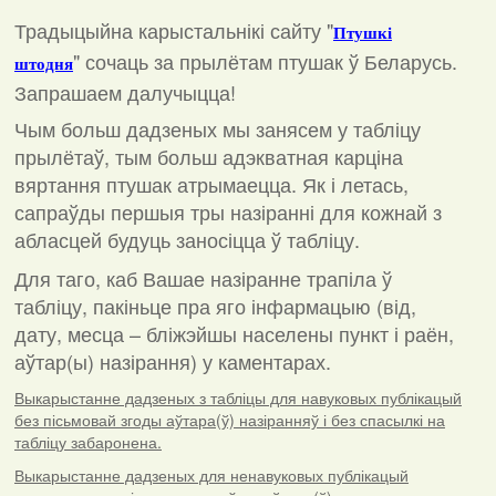
Традыцыйна карыстальнікі сайту "
Птушкі
"
сочаць за прылётам птушак ў Беларусь.
штодня
Запрашаем далучыцца!
Чым больш дадзеных мы занясем у табліцу
прылётаў, тым больш адэкватная карціна
вяртання птушак атрымаецца. Як і летась,
сапраўды першыя тры назіранні для кожнай з
абласцей будуць заносіцца ў табліцу.
Для таго, каб Вашае назіранне трапіла ў
табліцу, пакіньце пра яго інфармацыю (від,
дату, месца – бліжэйшы населены пункт і раён,
аўтар(ы) назірання) у каментарах
.
Выкарыстанне дадзеных з табліцы для навуковых публікацый
без пісьмовай згоды аўтара(ў) назіранняў і без спасылкі на
табліцу забаронена.
Выкарыстанне дадзеных для ненавуковых публікацый