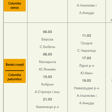
А.Ільінкова і
А.Анкуда
06.03
11.03
Бяроза
Гродна
С.Бобель
С.Чарапіца
08.03
17.03
Маларыта
Лідскі р-н
Ю.Янкевіч
Ю.Квач
15.03
19.03
Кобрын
Навагрудзкі р-н
А.Страчук і інш.
А.Ільінкова і
21.03
А.Анкуда
Камянецкі р-н