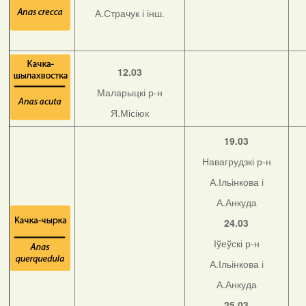
А.Страчук і інш.
12.03
Маларыцкі р-н
Я.Місіюк
19.03
Навагрудзкі р-н
А.Ільінкова і
А.Анкуда
24.03
Іўеўскі р-н
А.Ільінкова і
А.Анкуда
25.03