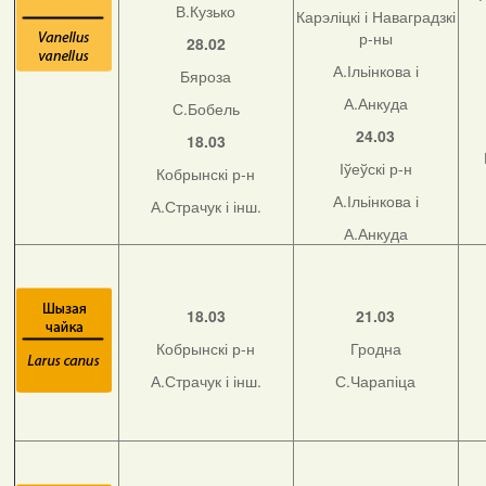
В.Кузько
Карэліцкі і Наваградзкі
р-ны
28.02
А.Ільінкова і
Бяроза
А.Анкуда
С.Бобель
24.03
18.03
Іўеўскі р-н
Кобрынскі р-н
А.Ільінкова і
А.Страчук і інш.
А.Анкуда
18.03
21.03
Кобрынскі р-н
Гродна
А.Страчук і інш.
С.Чарапіца