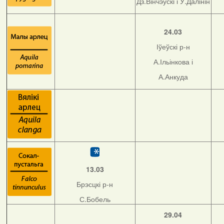
Дз.Вінчэўскі і У.Далінін
24.03
Іўеўскі р-н
А.Ільінкова і
А.Анкуда
13.03
Брэсцкі р-н
С.Бобель
29.04