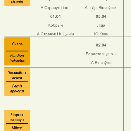
А.Страчук і інш.
А. і Дз. Вінчэўскія
01.04
05.04
Кобрын
Ліда
А.Страчук і К.Цынін
Ю.Квач
02.04
Бераставіцкі р-н
А.Вінчэўскі