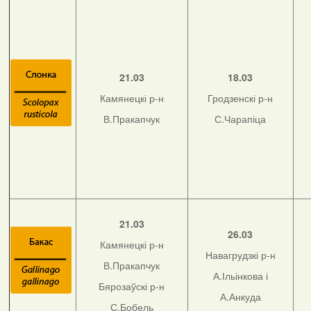
21.03
18.03
Камянецкі р-н
Гродзенскі р-н
В.Пракапчук
С.Чарапіца
21.03
26.03
Камянецкі р-н
Навагрудзкі р-н
В.Пракапчук
А.Ільінкова і
Бярозаўскі р-н
А.Анкуда
С.Бобель