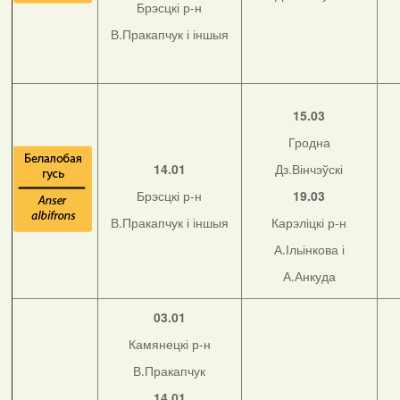
Брэсцкі р-н
В.Пракапчук і іншыя
15.03
Гродна
14.01
Дз.Вінчэўскі
Брэсцкі р-н
19.03
В.Пракапчук і іншыя
Карэліцкі р-н
А.Ільінкова і
А.Анкуда
03.01
Камянецкі р-н
В.Пракапчук
14.01