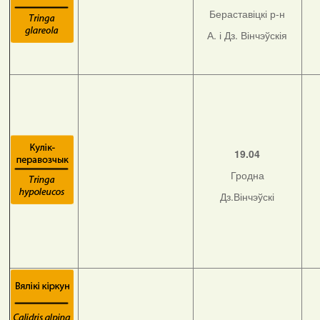
Бераставіцкі р-н
А. і Дз. Вінчэўскія
19.04
Гродна
Дз.Вінчэўскі