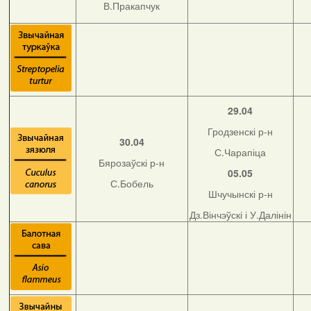
В.Пракапчук
29.04
Гродзенскі р-н
30.04
С.Чарапіца
Бярозаўскі р-н
05.05
С.Бобель
Шчучынскі р-н
Дз.Вінчэўскі і У.Далінін