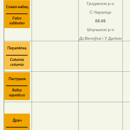
Гродзенскі р-н
С.Чарапіца
05.05
Шчучынскі р-н
Дз.Вінчэўскі і У.Далінін