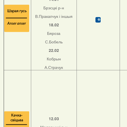
Брэсцкі р-н
В.Пракапчук і іншыя
18.02
Бяроза
С.Бобель
22.02
Кобрын
А.Страчук
12.03