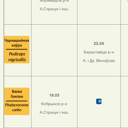
Жабінкаўскі р-н
А.Страчук і інш.
22.04
Бераставіцкі р-н
А. і Дз. Вінчэўскія
18.03
Кобрынскі р-н
А.Страчук і інш.