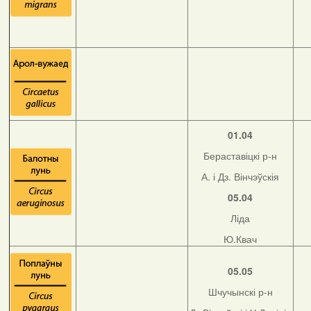
01.04
Бераставіцкі р-н
А. і Дз. Вінчэўскія
05.04
Ліда
Ю.Квач
05.05
Шчучынскі р-н