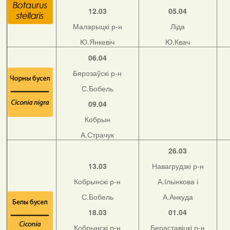
12.03
05.04
Маларыцкі р-н
Ліда
Ю.Янкевіч
Ю.Квач
06.04
Бярозаўскі р-н
С.Бобель
09.04
Кобрын
А.Страчук
26.03
13.03
Навагрудзкі р-н
Кобрынскі р-н
А.Ільінкова і
С.Бобель
А.Анкуда
18.03
01.04
Кобрынскі р-н
Бераставіцкі р-н