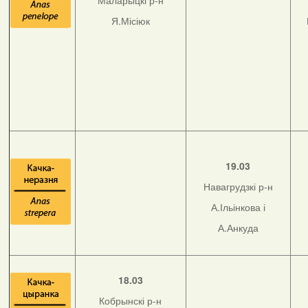
Маларыцкі р-н
Я.Місіюк
19.03
Навагрудзкі р-н
А.Ільінкова і
А.Анкуда
18.03
Кобрынскі р-н