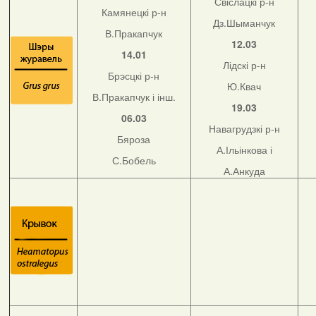
Свіслацкі р-н
Камянецкі р-н
Дз.Шыманчук
В.Пракапчук
12.03
14.01
Лідскі р-н
Брэсцкі р-н
Ю.Квач
В.Пракапчук і інш.
19.03
06.03
Навагрудзкі р-н
Бяроза
А.Ільінкова і
С.Бобель
А.Анкуда