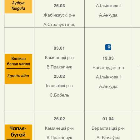
26.03
А.Ільінкова і
Жабінкаўскі р-н
А.Анкуда
А.Страчук і інш.
03.01
Камянецкі р-н
19.03
В.Пракапчук
Навагрудзкі р-н
25.02
А.Ільінкова і
Івацэвіцкі р-н
А.Анкуда
С.Бобель
26.02
01.04
Камянецкі р-н
Бераставіцкі р-н
В.Пракапчук
А. Вінчэўскі