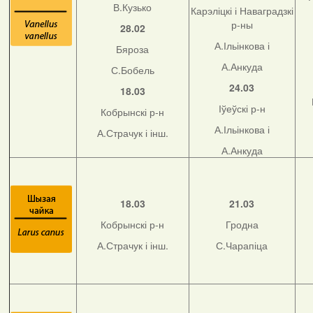
В.Кузько
Карэліцкі і Наваградзкі
р-ны
28.02
А.Ільінкова і
Бяроза
А.Анкуда
С.Бобель
24.03
18.03
Іўеўскі р-н
Кобрынскі р-н
А.Ільінкова і
А.Страчук і інш.
А.Анкуда
18.03
21.03
Кобрынскі р-н
Гродна
А.Страчук і інш.
С.Чарапіца