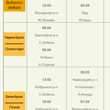
12.03
05.04
Маларыцкі р-н
Ліда
Ю.Янкевіч
Ю.Квач
06.04
Бярозаўскі р-н
С.Бобель
09.04
Кобрын
А.Страчук
26.03
13.03
Навагрудзкі р-н
Кобрынскі р-н
А.Ільінкова і
С.Бобель
А.Анкуда
18.03
01.04
Кобрынскі р-н
Бераставіцкі р-н