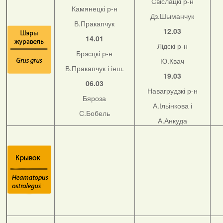
Свіслацкі р-н
Камянецкі р-н
Дз.Шыманчук
В.Пракапчук
12.03
14.01
Лідскі р-н
Брэсцкі р-н
Ю.Квач
В.Пракапчук і інш.
19.03
06.03
Навагрудзкі р-н
Бяроза
А.Ільінкова і
С.Бобель
А.Анкуда