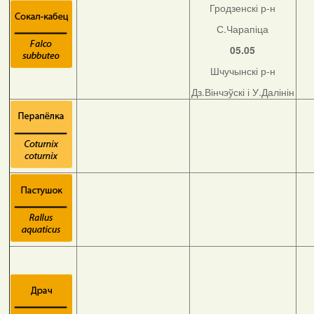
Гродзенскі р-н
С.Чарапіца
05.05
Шчучынскі р-н
Дз.Вінчэўскі і У.Далінін