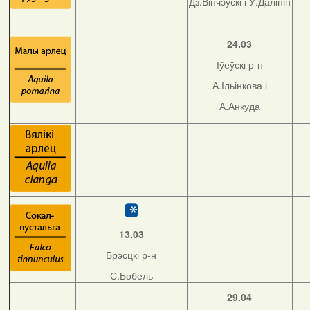
Дз.Вінчэўскі і У.Далінін
24.03
Іўеўскі р-н
А.Ільінкова і
А.Анкуда
13.03
Брэсцкі р-н
С.Бобель
29.04