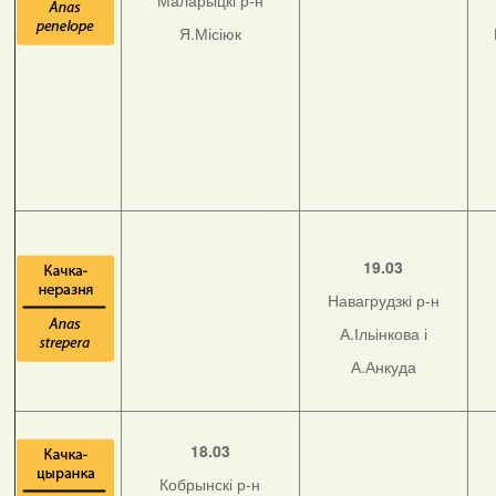
Маларыцкі р-н
Я.Місіюк
19.03
Навагрудзкі р-н
А.Ільінкова і
А.Анкуда
18.03
Кобрынскі р-н