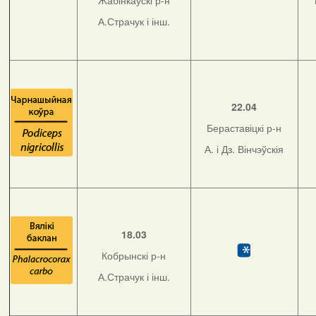
Жабінкаўскі р-н
А.Страчук і інш.
22.04
Бераставіцкі р-н
А. і Дз. Вінчэўскія
18.03
Кобрынскі р-н
А.Страчук і інш.