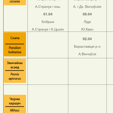
А.Страчук і інш.
А. і Дз. Вінчэўскія
01.04
05.04
Кобрын
Ліда
А.Страчук і К.Цынін
Ю.Квач
02.04
Бераставіцкі р-н
А.Вінчэўскі