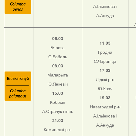
А.Ільінкова і
А.Анкуда
06.03
11.03
Бяроза
Гродна
С.Бобель
С.Чарапіца
08.03
17.03
Маларыта
Лідскі р-н
Ю.Янкевіч
Ю.Квач
15.03
19.03
Кобрын
Навагрудзкі р-н
А.Страчук і інш.
А.Ільінкова і
21.03
А.Анкуда
Камянецкі р-н