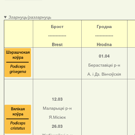
Згарнуць/разгарнуць
Б
рэст
Гродна
------------
------------
Brest
Hrodna
01.04
Бераставіцкі р-н
А. і Дз. Вінчэўскія
12.03
Маларыцкі р-н
Я.Місіюк
26.03