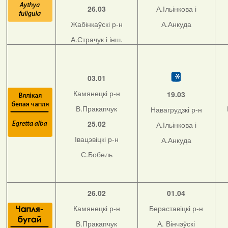
26.03
А.Ільінкова і
Жабінкаўскі р-н
А.Анкуда
А.Страчук і інш.
03.01
Камянецкі р-н
19.03
В.Пракапчук
Навагрудзкі р-н
25.02
А.Ільінкова і
Івацэвіцкі р-н
А.Анкуда
С.Бобель
26.02
01.04
Камянецкі р-н
Бераставіцкі р-н
В.Пракапчук
А. Вінчэўскі