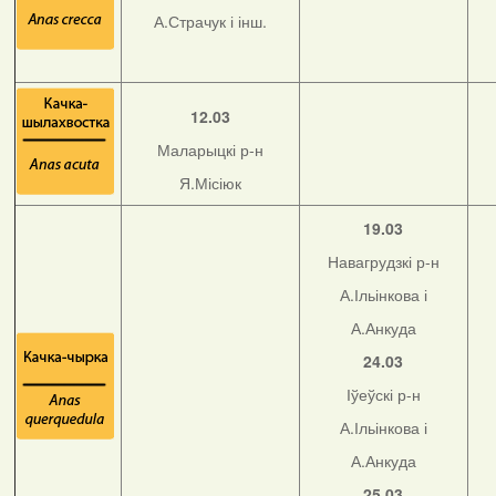
А.Страчук і інш.
12.03
Маларыцкі р-н
Я.Місіюк
19.03
Навагрудзкі р-н
А.Ільінкова і
А.Анкуда
24.03
Іўеўскі р-н
А.Ільінкова і
А.Анкуда
25.03