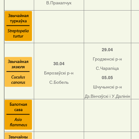
В.Пракапчук
29.04
Гродзенскі р-н
30.04
С.Чарапіца
Бярозаўскі р-н
05.05
С.Бобель
Шчучынскі р-н
Дз.Вінчэўскі і У.Далінін