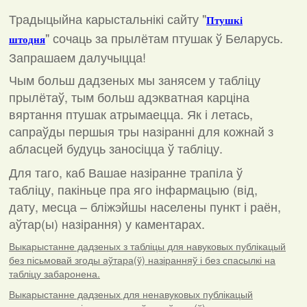
Традыцыйна карыстальнікі сайту "
Птушкі
"
сочаць за прылётам птушак ў Беларусь.
штодня
Запрашаем далучыцца!
Чым больш дадзеных мы занясем у табліцу
прылётаў, тым больш адэкватная карціна
вяртання птушак атрымаецца. Як і летась,
сапраўды першыя тры назіранні для кожнай з
абласцей будуць заносіцца ў табліцу.
Для таго, каб Вашае назіранне трапіла ў
табліцу, пакіньце пра яго інфармацыю (від,
дату, месца – бліжэйшы населены пункт і раён,
аўтар(ы) назірання) у каментарах
.
Выкарыстанне дадзеных з табліцы для навуковых публікацый
без пісьмовай згоды аўтара(ў) назіранняў і без спасылкі на
табліцу забаронена.
Выкарыстанне дадзеных для ненавуковых публікацый