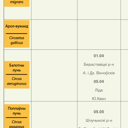
01.04
Бераставіцкі р-н
А. і Дз. Вінчэўскія
05.04
Ліда
Ю.Квач
05.05
Шчучынскі р-н