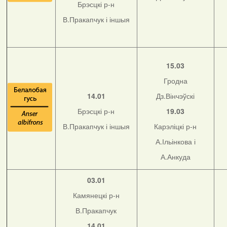
Брэсцкі р-н
В.Пракапчук і іншыя
15.03
Гродна
14.01
Дз.Вінчэўскі
Брэсцкі р-н
19.03
В.Пракапчук і іншыя
Карэліцкі р-н
А.Ільінкова і
А.Анкуда
03.01
Камянецкі р-н
В.Пракапчук
14.01