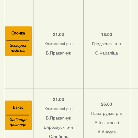
21.03
18.03
Камянецкі р-н
Гродзенскі р-н
В.Пракапчук
С.Чарапіца
21.03
26.03
Камянецкі р-н
Навагрудзкі р-н
В.Пракапчук
А.Ільінкова і
Бярозаўскі р-н
А.Анкуда
С.Бобель