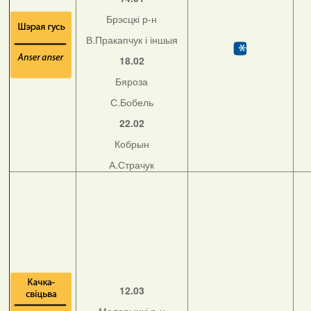
Брэсцкі р-н
В.Пракапчук і іншыя
18.02
Бяроза
С.Бобель
22.02
Кобрын
А.Страчук
12.03