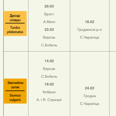
20.03
Брэст
А.Мініч
18.02
23.03
Гродзенскі р-н
Бяроза
С.Чарапіца
С.Бобель
14.02
Бяроза
С.Бобель
19.02
24.02
Кобрын
Гродна
А. і Я. Страчукі
С.Чарапіца