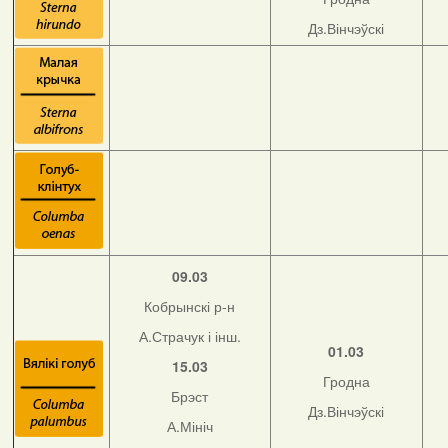
Дз.Вінчэўскі
09.03
Кобрынскі р-н
А.Страчук і інш.
01.03
15.03
Гродна
Брэст
Дз.Вінчэўскі
А.Мініч