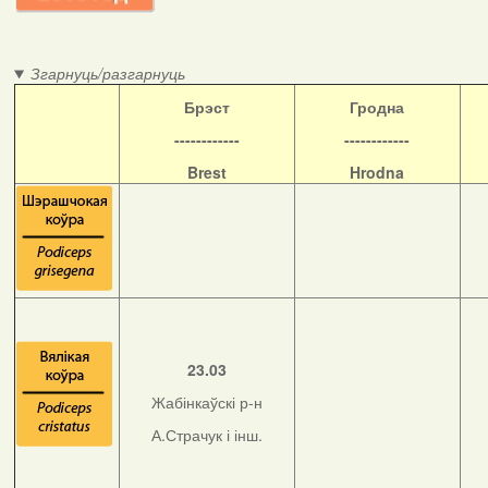
Згарнуць/разгарнуць
Б
рэст
Гродна
------------
------------
Brest
Hrodna
23.03
Жабінкаўскі р-н
А.Страчук і інш.