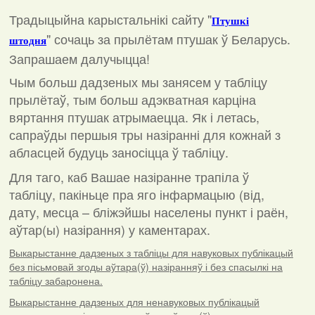
Традыцыйна карыстальнікі сайту "
Птушкі
"
сочаць за прылётам птушак ў Беларусь.
штодня
Запрашаем далучыцца!
Чым больш дадзеных мы занясем у табліцу
прылётаў, тым больш адэкватная карціна
вяртання птушак атрымаецца. Як і летась,
сапраўды першыя тры назіранні для кожнай з
абласцей будуць заносіцца ў табліцу.
Для таго, каб Вашае назіранне трапіла ў
табліцу, пакіньце пра яго інфармацыю (від,
дату, месца – бліжэйшы населены пункт і раён,
аўтар(ы) назірання) у каментарах
.
Выкарыстанне дадзеных з табліцы для навуковых публікацый
без пісьмовай згоды аўтара(ў) назіранняў і без спасылкі на
табліцу забаронена.
Выкарыстанне дадзеных для ненавуковых публікацый