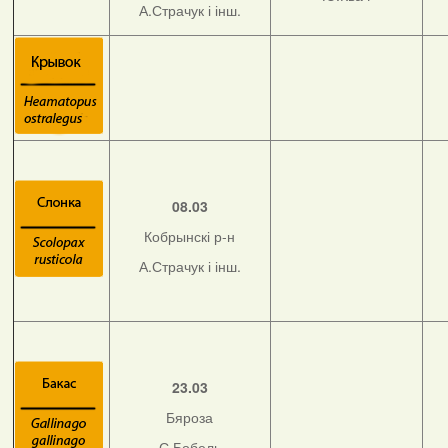
А.Страчук і інш.
08.03
Кобрынскі р-н
А.Страчук і інш.
23.03
Бяроза
С.Бобель