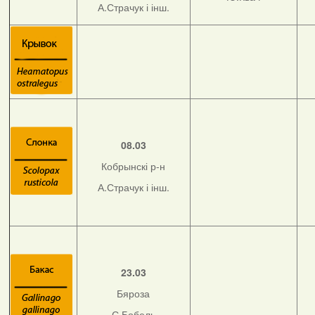
А.Страчук і інш.
08.03
Кобрынскі р-н
А.Страчук і інш.
23.03
Бяроза
С.Бобель