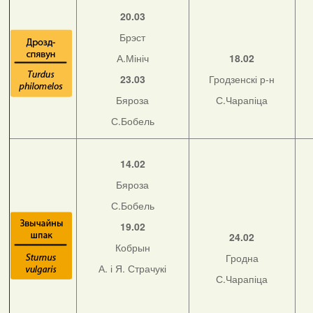
20.03
Брэст
А.Мініч
18.02
23.03
Гродзенскі р-н
Бяроза
С.Чарапіца
С.Бобель
14.02
Бяроза
С.Бобель
19.02
24.02
Кобрын
Гродна
А. і Я. Страчукі
С.Чарапіца