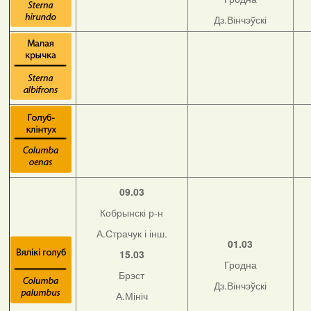
Дз.Вінчэўскі
09.03
Кобрынскі р-н
А.Страчук і інш.
01.03
15.03
Гродна
Брэст
Дз.Вінчэўскі
А.Мініч