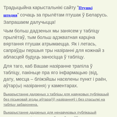
Традыцыйна карыстальнікі сайту "
Птушкі
"
сочаць за прылётам птушак ў Беларусь.
штодня
Запрашаем далучыцца!
Чым больш дадзеных мы занясем у табліцу
прылётаў, тым больш адэкватная карціна
вяртання птушак атрымаецца. Як і летась,
сапраўды першыя тры назіранні для кожнай з
абласцей будуць заносіцца ў табліцу.
Для таго, каб Вашае назіранне трапіла ў
табліцу, пакіньце пра яго інфармацыю (від,
дату, месца – бліжэйшы населены пункт і раён,
аўтар(ы) назірання) у каментарах
.
Выкарыстанне дадзеных з табліцы для навуковых публікацый
без пісьмовай згоды аўтара(ў) назіранняў і без спасылкі на
табліцу забаронена.
Выкарыстанне дадзеных для ненавуковых публікацый