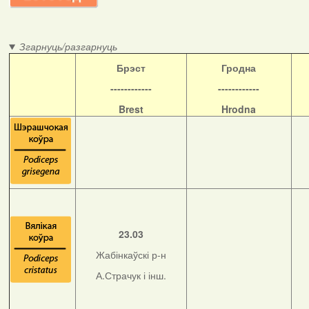
Згарнуць/разгарнуць
Б
рэст
Гродна
------------
------------
Brest
Hrodna
23.03
Жабінкаўскі р-н
А.Страчук і інш.