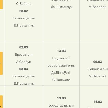
С.Бобель
Дз.Шыманчук
М.Верабей
28.02
Камянецкі р-н
В.Пракапчук
02.03
13.03
Брэсцкі р-н
Гродзенскі і
А.Сербун
09.03
Бераставіцкі р-ны
03.03
Любанскі р-н
Дз.Вінчэўскі і
Камянецкі р-н
М.Верабей
С.Панькова
В.Пракапчук
19.03
14.03
Бераставіцкі р-н