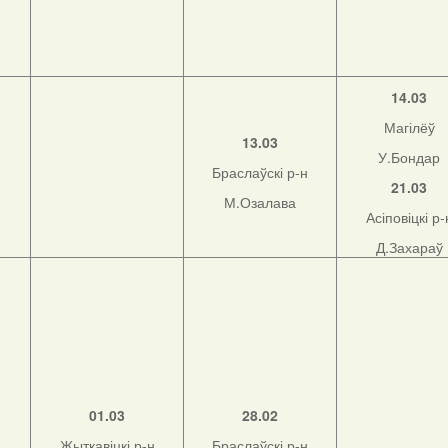
14.03
Магілёў
13.03
У.Бондар
Браслаўскі р-н
21.03
М.Озалава
Асіповіцкі р-
Д.Захараў
01.03
28.02
Жыткавіцкі р-н
Браслаўскі р-н