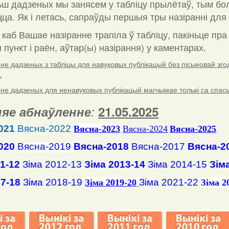
ш дадзеных мы занясем у табліцу прылётаў, тым бо
ца. Як і летась, сапраўды першыя тры назіранні для 
 каб Вашае назіранне трапіла ў табліцу, пакіньце пр
пункт і раён, аўтар(ы) назірання) у каментарах
.
е дадзеных з табліцы для навуковых публікацый без пісьмовай згоды
.
е дадзеных для ненавуковых публікацый магчымае толькі са спасылк
яе абнаўленне
:
2
1
.
05
.2025
021
Вясна-2022
Вясна
-2023
Вясна-2024
Вясна-2025
020
Вясна-2019
Вясна-2018
Вясна-2017
Вясна-2
11-12
Зіма 2012-13
Зіма 2013-14
Зіма 2014-15
Зім
17-18
Зіма 2018-19
Зіма 2021-22
Зіма 2019-20
Зіма 2