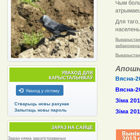
Чым боль
атрымаец
Для таго,
населены 
Выкарыстанн
забаронена
Выкарыстанн
Апошн
УВАХОД ДЛЯ
КАРЫСТАЛЬНІКАЎ
Вясна-2
Вясна-2
Уваход у сістэму
Зіма 20
Стварыць новы рахунак
Запытаць новы пароль
Зіма 20
ЗАРАЗ НА САЙЦЕ
Зараз няма зарэгістраваных