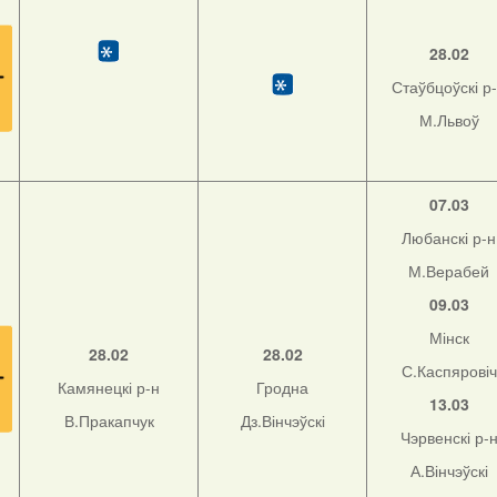
28.02
Стаўбцоўскі р
М.Львоў
07.03
Любанскі р-н
М.Верабей
09.03
Мінск
28.02
28.02
С.Каспяровіч
Камянецкі р-н
Гродна
13.03
В.Пракапчук
Дз.Вінчэўскі
Чэрвенскі р-
А.Вінчэўскі