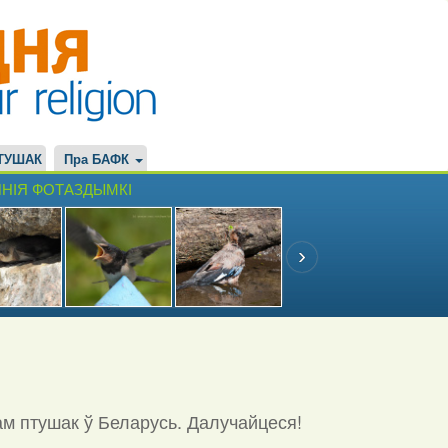
ТУШАК
Пра БАФК
НІЯ ФОТАЗДЫМКІ
ам птушак ў Беларусь. Далучайцеся!