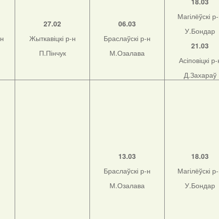
18.03
Магілёўскі р
27.02
06.03
У.Бондар
-н
Жыткавіцкі р-н
Браслаўскі р-н
21.03
П.Пінчук
М.Озалава
Асіповіцкі р-
Д.Захараў
13.03
18.03
Браслаўскі р-н
Магілёўскі р
М.Озалава
У.Бондар
н