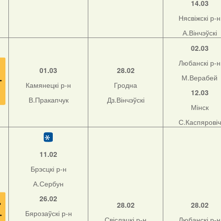
14.03
Нясвіжскі р-н
А.Вінчэўскі
02.03
Любанскі р-н
01.03
28.02
М.Верабей
Камянецкі р-н
Гродна
12.03
В.Пракапчук
Дз.Вінчэўскі
Мінск
С.Каспяровіч
11.02
Брэсцкі р-н
А.Сербун
26.02
28.02
28.02
Бярозаўскі р-н
Свіслацкі р-н
Любанскі р-н