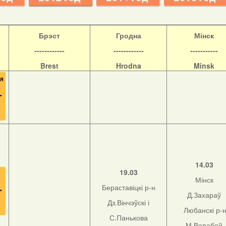
Б
рэст
Гродна
Мінск
------------
------------
-----------
Brest
Hrodna
Minsk
14.03
19.03
Мінск
Бераставіцкі р-н
Д.Захараў
Дз.Вінчэўскі і
Любанскі р-
С.Панькова
М.Верабей