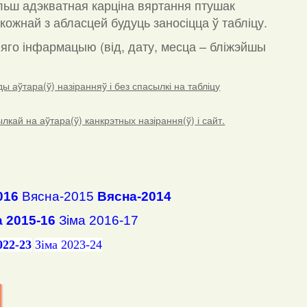
льш адэкватная карціна вяртання птушак
кожнай з абласцей будуць заносіцца ў табліцу.
а яго інфармацыю (від, дату, месца – бліжэйшы
 аўтара(ў) назіранняў і без спасылкі на табліцу
ай на аўтара(ў) канкрэтных назірання(ў) і сайт.
016
Вясна-2015
Вясна-2014
а 2015-16
Зіма 2016-17
022-23
Зіма 2023-24