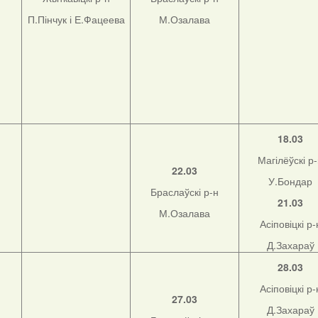
П.Пінчук і Е.Фацеева
М.Озалава
18.03
Магілёўскі р
22.03
У.Бондар
Браслаўскі р-н
21.03
М.Озалава
Асіповіцкі р-
Д.Захараў
28.03
Асіповіцкі р-
27.03
Д.Захараў