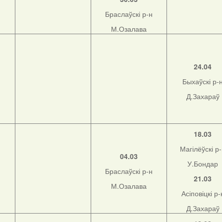
Браслаўскі р-н
М.Озалава
н
24.04
Быхаўскі р-
Д.Захараў
н
18.03
Магілёўскі р
04.03
У.Бондар
Браслаўскі р-н
21.03
М.Озалава
Асіповіцкі р-
Д.Захараў