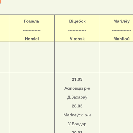
Гомель
Віцебск
Магілёў
------------
------------
-------------
Homiel
Vitebsk
Mahiloŭ
21.03
Асіповіцкі р-н
Д.Захараў
28.03
Магілёўскі р-н
н
У.Бондар
30.03