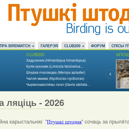
ПРА BIRDWATCH
ГАЛЕРЭЯ
CLUB200
ФОРУМ
СПІСЫ П
CLUB200
АПОШ
Хадулачнік (Himantopus himantopus)
Кулік-гразевік (Limicola falcinellus…
Шчурка-пчалаедка (Merops apiaster)
Чапля-кваква (Nycticorax nycticorax)
Чырвонаваллёвы гагач (Gavia stellata…
а ляціць - 2026
на карыстальнікі "
"
сочаць за прылёт
Птушкі штодня