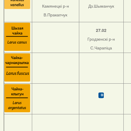
Камянецкі р-н
Дз.Шыманчук
В.Пракапчук
27.02
Гродзенскі р-н
С.Чарапіца