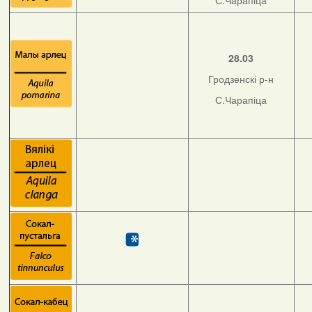
С.Чарапіца
28.03
Гродзенскі р-н
С.Чарапіца