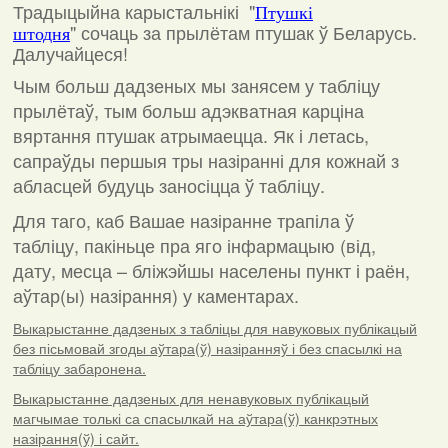
Традыцыйна карыстальнікі "
Птушкі
"
сочаць за прылётам птушак ў Беларусь.
штодня
Далучайцеся!
Чым больш дадзеных мы занясем у табліцу
прылётаў, тым больш адэкватная карціна
вяртання птушак атрымаецца. Як і летась,
сапраўды першыя тры назіранні для кожнай з
абласцей будуць заносіцца ў табліцу.
Для таго, каб Вашае назіранне трапіла ў
табліцу, пакіньце пра яго інфармацыю (від,
дату, месца – бліжэйшы населены пункт і раён,
аўтар(ы) назірання) у каментарах
.
Выкарыстанне дадзеных з табліцы для навуковых публікацый
без пісьмовай згоды аўтара(ў) назіранняў і без спасылкі на
табліцу забаронена.
Выкарыстанне дадзеных для ненавуковых публікацый
магчымае толькі са спасылкай на аўтара(ў) канкрэтных
назірання(ў) і сайт.