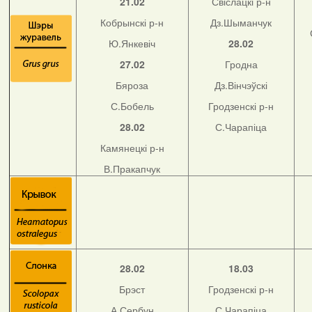
21.02
Свіслацкі р-н
Кобрынскі р-н
Дз.Шыманчук
Ю.Янкевіч
28.02
27.02
Гродна
Бяроза
Дз.Вінчэўскі
С.Бобель
Гродзенскі р-н
28.02
С.Чарапіца
Камянецкі р-н
В.Пракапчук
28.02
18.03
Брэст
Гродзенскі р-н
А.Сербун
С.Чарапіца