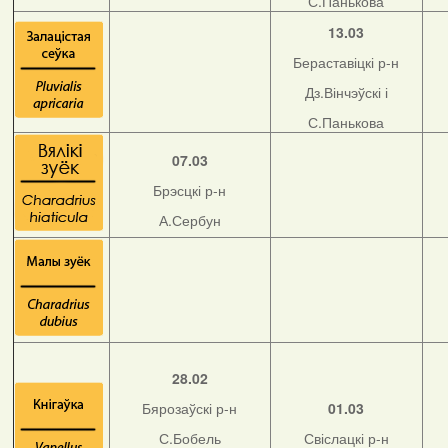
С.Панькова
13.03
Бераставіцкі р-н
Дз.Вінчэўскі і
С.Панькова
07.03
Брэсцкі р-н
А.Сербун
28.02
Бярозаўскі р-н
01.03
С.Бобель
Свіслацкі р-н