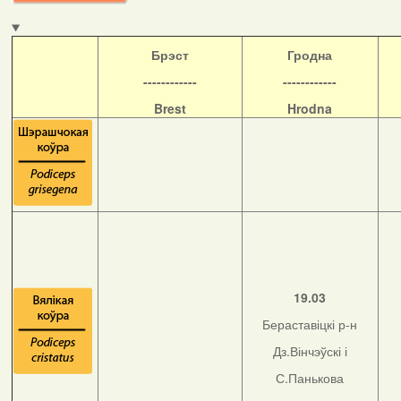
Б
рэст
Гродна
------------
------------
Brest
Hrodna
19.03
Бераставіцкі р-н
Дз.Вінчэўскі і
С.Панькова