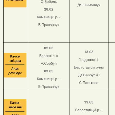
С.Бобель
Дз.Шыманчук
28.02
Камянецкі р-н
В.Пракапчук
02.03
13.03
Брэсцкі р-н
Гродзенскі і
А.Сербун
Бераставіцкі р-ны
03.03
Дз.Вінчэўскі і
Камянецкі р-н
С.Панькова
В.Пракапчук
19.03
Бераставіцкі р-н