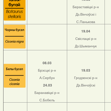
Бераставіцкі р-н
Дз.Вінчэўскі і
С.Панькова
19.04
Свіслацкі р-н
Дз.Шыманчук
08.03
Брэсцкі р-н
19.03
А.Сербун
Гродзенскі р-н
24.03
Дз.Вінчэўскі
Баранавіцкі р-н
С.Бобель