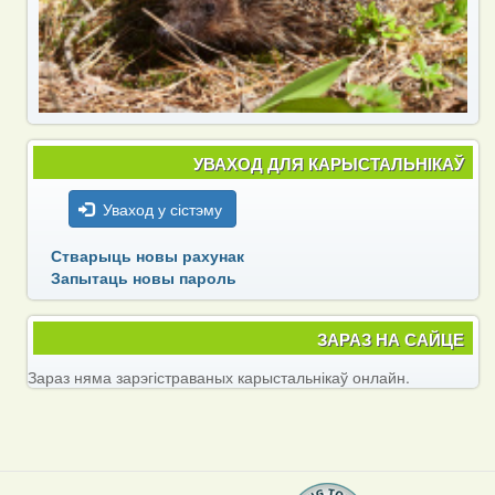
УВАХОД ДЛЯ КАРЫСТАЛЬНІКАЎ
Уваход у сістэму
Стварыць новы рахунак
Запытаць новы пароль
ЗАРАЗ НА САЙЦЕ
Зараз няма зарэгістраваных карыстальнікаў онлайн.