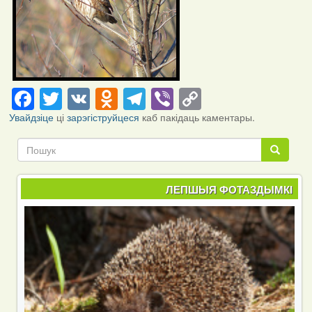
Facebook
Twitter
VK
Odnoklassniki
Telegram
Viber
Copy
Link
Увайдзіце
ці
зарэгіструйцеся
каб пакідаць каментары.
Пошук
Пошук
ЛЕПШЫЯ ФОТАЗДЫМКІ