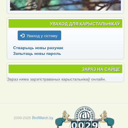
УВАХОД ДЛЯ КАРЫСТАЛЬНІКАЎ
Уваход у сістэму
Стварыць новы рахунак
Запытаць новы пароль
ЗАРАЗ НА САЙЦЕ
Зараз няма зарэгістраваных карыстальнікаў онлайн.
2009-2025
BirdWatch.by
.