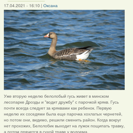
17.04.2021 - 16:10
|
Оксана
Уже вторую неделю белолобый гусь живет в минском
лесопарке Дрозды и "водит дружбу" с парочкой крякв. Гусь
почти всегда следует за кряквами как ребенок. Первую
неделю их соседями была еще парочка хохлатых чернетей,
но потом они, видимо, решили сменить район. Когда вокруг
нет прохожих, Белолобик выходит на лужок пощипать травку,
а потом прячется в сухой траве у водоема.