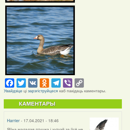
Facebook
Twitter
VK
Odnoklassniki
Telegram
Viber
Copy
Link
Увайдзіце
ці
зарэгіструйцеся
каб пакідаць каментары.
КАМЕНТАРЫ
Harrier
- 17.04.2021 - 18:46
Яўна маладая птушка і хутчэй за ўсё не