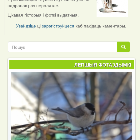
падранак раз пералятае.
Цікавая гісторыя і фоткі выдатныя.
Увайдзіце
ці
зарэгіструйцеся
каб пакідаць каментары.
Пошук
Пошук
ЛЕПШЫЯ ФОТАЗДЫМКІ