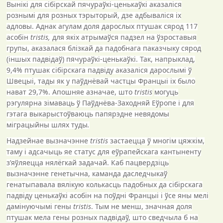
Вынікі для сібірскай пячураўкі-ценькаўкі аказаліся
рознымі для розных тэрыторый, дзе адбываліся іх
адловы. Аднак агулам доля дарослых птушак сярод 117
асобін
tristis
,
для якіх атрымаўся падзел на ўзроставыя
групы, аказалася блізкай да падобнага паказчыку сярод
(іншых падвідаў) пячураўкі-ценькаўкі. Так, напрыклад,
9
,
4%
птушак сібірскага падвіду аказаліся дарослымі ў
Швецыі, тады як у паўднёвай частцы Францыі іх было
нават
29
,
7%.
Апошняе азначае, што
tristis
могуць
рэгулярна зімаваць ў Паўднёва-Заходняй Еўропе і для
гэтага выкарыстоўваюць папярэдне невядомы
міграцыйны шлях туды
.
Надзейнае вызначэнне
tristis
застаецца ў многім цяжкім,
таму і адсачыць яе статус для еўрапейскага кантыненту
з’яўляецца нялёгкай задачай.
Каб пацвердзіць
вызначэнне генетычна, каманда даследчыкаў
генатыпавала вялікую колькасць падобных да сібірскага
падвіду ценькаўкі асобін на поўдні Францыі і ўсе яны мелі
дамінуючымі гены
tristis
.
Тым не менш, значная доля
птушак мела гены розных падвідаў, што сведчыла б на