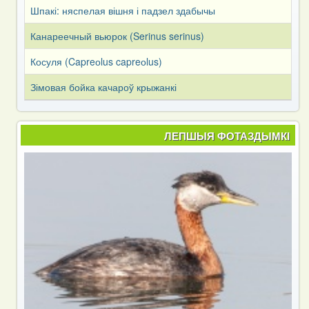
Шпакі: няспелая вішня і падзел здабычы
Канареечный вьюрок (Serinus serinus)
Косуля (Capreоlus capreоlus)
Зімовая бойка качароў крыжанкі
ЛЕПШЫЯ ФОТАЗДЫМКІ