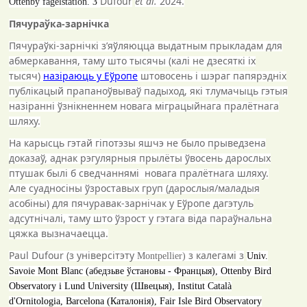
Dufour
et al.
2024.
Ottenby fågelstation. З
Пячураўка-зарнічка
Пячураўкі-зарнічкі з’яўляюцца выдатным прыкладам для
абмеркавання, таму што тысячы (калі не дзесяткі іх
тысяч)
назіраюць у Еўропе
штовосень і шэраг папярэдніх
публікацый прапаноўвываў падыход, які тлумачыць гэтыя
назіранні ўзнікненнем новага міграцыйнага пралётнага
шляху.
На карысць гэтай гіпотэзы яшчэ не было прыведзена
доказаў, аднак рэгулярныя прылёты ўвосень дарослых
птушак былі б сведчаннямі новага пралётнага шляху.
Але суадносіны ўзроставых груп (дарослыя
/
маладыя
асобіны) для пячуравак-зарнічак у Еўропе дагэтуль
адсутнічалі, таму што ўзрост у гэтага віда параўнальна
цяжка вызначаецца.
Paul Dufour
(з універсітэту
з калегамі з
Montpellier
)
Univ.
Savoie Mont Blanc
(абедзьве ўстановы - Францыя),
Ottenby Bird
Observatory
і
Lund University
(Швецыя),
Institut Català
d'Ornitologia, Barcelona
(Каталонія),
Fair Isle Bird Observatory