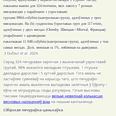
паказаны вынікі для
324
inornatus,
якіх лавілі
у 7 розных
мясцовасцях у параўнанні з узроставымі
групамі
8964
collybita
(
кантрольная група
)
, адлоўленых у трох
мясцовасцях.
На
(b)
суадносіны ўзроставых груп для
117
tristis,
адлоўленых у двух месцах
(Ottenby,
Швецыя і
Mireval,
Францыя
)
упараўнанні з адпаведным
паказчыкам
11
.
048
collybita
(
кантрольная група
)
, адлоўленых у тых
самых месцах. Долі, меншыя за 1%, нябачныя на дыяграмах.
Dufour
et al.
2024.
З
C
ярод 324 пячуравак-зарнічак з вызначанай узроставай
групай, 98% аказаліся маладымі птушкамі, 1 птушка
дакладна дарослая і 5 хутчэй дарослыя. Гэта амаль не
застаўляе сумневаў на карысць таго, што пячураўкі-
зарнічкі амаль выключна выпадкова залётныя ў Еўропу і
яўна не мігрыруюць сюды рэгулярна. Гэтыя высновы
таксама пацверджваюцца
вельмі невялікай колькасцю
вясновых назіранняў віда
на нашым кантыненце.
Сібірская пячураўка-ценькаўка