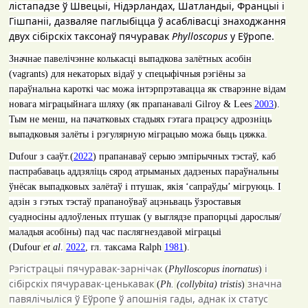
лістападзе ў Швецыі, Нідэрландах, Шатландыі, Францыі і
Гішпаніі, дазваляе паглыбіцца ў асаблівасці знаходжання
двух сібірскіх таксонаў пячуравак
Phylloscopus
у Еўропе.
Значнае павелічэнне колькасці выпадкова залётных асобін
(
vagrants
) для некаторых відаў у спецыфічныя рэгіёны за
параўнальна кароткі час можа інтэрпрэтавацца як стварэнне відам
новага міграцыйнага шляху
(
як прапанавалі
Gilroy & Lees
2003
).
Тым не менш, на пачатковых стадыях гэтага працэсу адрозніць
выпадковыя залёты і рэгулярную міграцыю можа быць цяжка.
Dufour
з сааўт.
(
2022
)
прапанаваў серыю эмпірычных тэстаў, каб
паспрабаваць аддзяліць сярод атрыманых дадзеных параўнальны
ўнёсак выпадковых залётаў і птушак, якія ‘сапраўды’ мігруюць. І
адзін з гэтых тэстаў прапаноўваў ацэньваць ўзроставыя
суадносіны адлоўленых птушак (у выглядзе прапорцыі дарослыя
/
маладыя асобіны) пад час паслягнездавой міграцыі
(Dufour
et
al
.
2022
,
гл. таксама
Ralph
1981
).
Рэгістрацыі пячуравак-зарнічак
і
(
Phylloscopus inornatus
)
сібірскіх пячуравак-ценькавак
значна
(
Ph
.
(
collybita
)
tristis
)
павялічыліся ў Еўропе ў апошнія гады, аднак іх статус