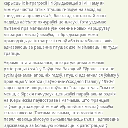
карысць іх інтрагрэсіі і гібрыдызацыі з імі. Таму як
мінімум частка гэтых птушак гняздуе на захад ад
гнездавога арэалу
tristis
, блізка ад кантактнай зоны
падвіда
abietinus
пячураўкі-ценькаўкі. Гэта ўздымае
пытанні пра магчымае ўзнікненне новых маршрутаў
міграцыі і месцаў зімоўкі, і гібрыдызацыя можа
прыводзіць да інтрагрэсіі генаў або іх камбінацыі, якія
адказваюць за рашэнне птушак дзе ім зімаваць і як туды
трапіць.
Акрамя гэтага аказалася, што рэгулярныя зімовыя
рэгістрацыі
tristis
ў Паўднёва-Заходняй Еўропе - гэта не
зусім фенамен апошніх гадоў. Птушкі адзначаліся ўзімку ў
правінцыі
Vincenza
(Паўночна-Усходняя Італія)
у 1990-я
гады і адзначаюцца на поўначы Італіі дагэтуль.
Тым не
менш, сібірскія пячураўкі-ценькаўкі параўнальна рэдкія
на Іберыйскім паўвостраве і магчыма, што Францыя
з’яўляецца заходняй мяжой еўрапейскіх месцаў зімоўкі
гэтага таксона.
Таксама магчыма, што мяккія зімы
павялічваюць зімовую выжывальнасць
tristis
і адпаведна
‘адказваюць’ за большую колькасць іх рэгістрацый ў