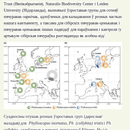
Trust
(Вялікабрытанія),
Naturalis Biodiversity Center
і
Leiden
University
(Нідэрланды), вызначылі ўзроставыя групы для сотняў
пячуравак-зарнічак, адлоўленых для кальцавання ў розных частках
нашага кантыненту, а таксама для сібірскіх пячуравак-ценькавак і
пячуравак-ценькавак іншых падвідаў для параўнання і кантроля
/
у
артыкуле сібірская пячураўка разглядаецца як асобны від
/
.
Суадносіны птушак розных ўзроставых груп (дарослыя
/
маладыя)
для
Phylloscopus inornatus
,
Ph. (collybita) tristis
і
Ph.
с
ollybita,
адлоўленых у верасні-лістападзе ў Еўропе
.
На
(a),