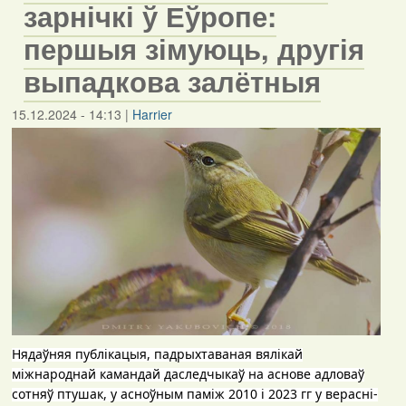
зарнічкі ў Еўропе:
першыя зімуюць, другія
выпадкова залётныя
15.12.2024 - 14:13
|
Harrier
Нядаўняя публікацыя, падрыхтаваная вялікай
міжнароднай камандай даследчыкаў на аснове адловаў
сотняў птушак, у асноўным паміж 2010 і 2023 гг у верасні-