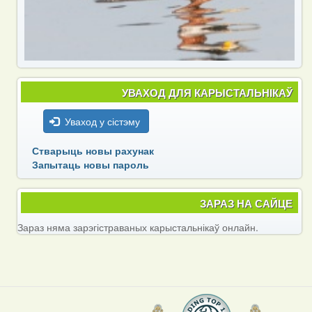
УВАХОД ДЛЯ КАРЫСТАЛЬНІКАЎ
Уваход у сістэму
Стварыць новы рахунак
Запытаць новы пароль
ЗАРАЗ НА САЙЦЕ
Зараз няма зарэгістраваных карыстальнікаў онлайн.