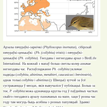
Арэалы пячураўкі-зарнічкі
(
Phylloscopus inornatus
),
сібірскай
пячураўкі-ценькаўкі
(
Ph.
(collybita) tristis
)
і пячураўкі-
ценькаўкі
(
Ph. collybita
).
Гнездавы і негнездавы арэал з
BirdLife
International.
На кожнай з мапаў больш светлы колер азначае
негнездавы час.
Распаўсюджанне
Ph. collybita
уключае
падвіды
(
collybita
,
abietinus
,
menzbieri
,
caucasicus
і
brevirostris
)
,
аднак толькі
collybita
і
abietinus
(
у Швецыі
)
хутчэй за ўсё
сустракаюцца ў месцах, якія вывучаліся ў публікацыі.
Больш за
тое,
P. collybita
можа адзначацца круглы год ў паўднёвых частках
свайго гнездавога арэалу пазначаных на мапе, хаця ў розны час
году там могуць быць асобіны з розных папуляцый.
Здымкі
: