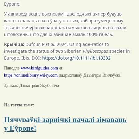
Еўропе.
У адпаведнасці з высновамі, даследчыкі цяпер будуць
канцэнтраваць сваю ўвагу на тым, каб зразумець чаму
тысячы пячуравак-зарнічак памылкова ляцяць на захад
штовосень, што для іх азначае амаль 100% гібель.
Крыніца:
Dufour, P
et al
.
2024. Using age-ratios to
investigate the status of two Siberian
Phylloscopus
species in
Europe.
Ibis
. DOI:
https://doi.org/10.1111/ibi.13382
Паводле
www.birdguides.com
et
https://onlinelibrary.wiley.com
падрыхтаваў Дзьмітры Вінчэўскі
Здымак Дзьмітрыя Якубовіча
На гэтую тэму:
Пячураўкі-зарнічкі пачалі зімаваць
у Еўропе!