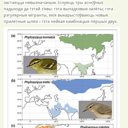
застаецца нявызначаным.
Існуюць тры асноўных
падыхода да гэтай з’явы: гэта выпадковыя залёты; гэта
рэгулярныя мігранты, якія выкарыстоўваюць новыя
пралётныя шляхі і гэта нейкая камбінацыя першых двух.