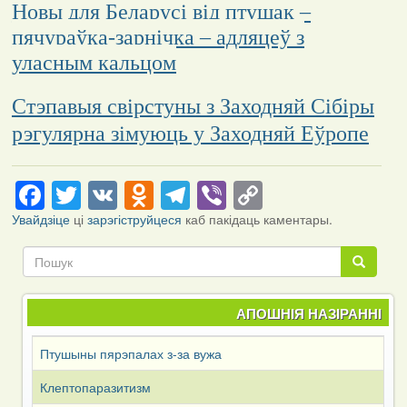
Новы для Беларусі від птушак –
пячураўка-зарнічка – адляцеў з
уласным кальцом
Стэпавыя свірстуны з Заходняй Сібіры
рэгулярна зімуюць у Заходняй Еўропе
Facebook
Twitter
VK
Odnoklassniki
Telegram
Viber
Copy
Link
Увайдзіце
ці
зарэгіструйцеся
каб пакідаць каментары.
Пошук
Пошук
АПОШНІЯ НАЗІРАННІ
Птушыны пярэпалах з-за вужа
Клептопаразитизм