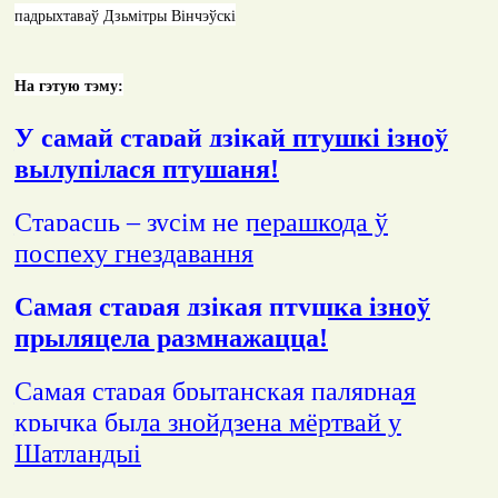
падрыхтаваў Дзьмітры Вінчэўскі
На гэтую тэму:
У самай старай дзікай птушкі ізноў
вылупілася птушаня!
Старасць – зусім не перашкода ў
поспеху гнездавання
Самая старая дзікая птушка ізноў
прыляцела размнажацца!
Самая старая брытанская палярная
крычка была знойдзена мёртвай у
Шатландыі