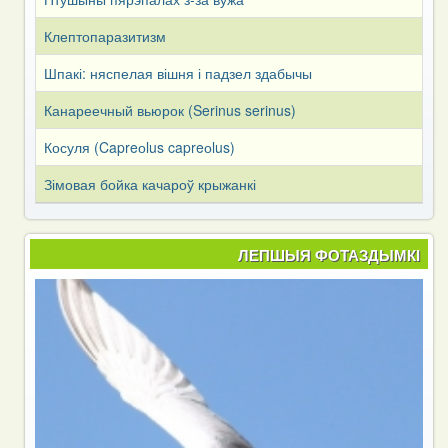
Клептопаразитизм
Шпакі: няспелая вішня і падзел здабычы
Канареечный вьюрок (Serinus serinus)
Косуля (Capreоlus capreоlus)
Зімовая бойка качароў крыжанкі
ЛЕПШЫЯ ФОТАЗДЫМКІ