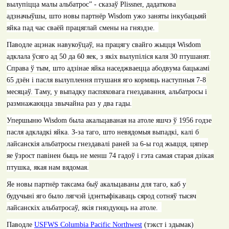
вылупіцца малы альбатрос” - сказаў
Plissner
, дадаткова
адзначыўшы, што новы партнёр
Wisdom
ужо заняты інкубацыяй
яйка пад час сваёй працяглай смены на гняздзе.
Паводле ацэнак навукоўцаў, на працягу свайго жыцця
Wisdom
адклала ўсяго ад 50 да 60 яек, з якіх вылупіліся каля 30 птушанят.
Справа ў тым, што адзінае яйка наседжваецца абодвума бацькамі
65 дзён і пасля вылуплення птушаня яго кормяць наступныя 7-8
месяцаў. Таму, у выпадку паспяховага гнездавання, альбатросы і
размнажаюцца звычайна раз у два гады.
Упершыню
Wisdom
была акальцаваная на атоле яшчэ ў 1956 годзе
пасля адкладкі яйка. З-за таго, што невядомыя выпадкі, калі б
лайсанскія альбатросы гнездавалі раней за 6-ы год жыцця, цяпер
яе ўзрост павінен быць не менш 74 гадоў і гэта самая старая дзікая
птушка, якая нам вядомая.
Яе новы партнёр таксама быў акальцаваны для таго, каб у
будучыні яго было лягчэй ідэнтыфікаваць сярод сотняў тысяч
лайсанскіх альбатросаў, якія гняздуюць на атоле.
Паводле
USFWS Columbia Pacific Northwest
(тэкст і здымак)