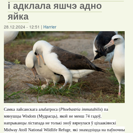
і адклала яшчэ адно
яйка
28.12.2024 - 12:51
|
Harrier
Самка лайсанскага альбатроса (
Phoebastria immutabilis
) па
мянушцы
Wisdom
(Мудрасць), якой не менш 74 гадоў,
напрыканцы лістапада
не толькі зноў вярнулася ў ціхаакіянскі
Midway Atoll National Wildlife Refuge
, які знаходзіцца на паўночны