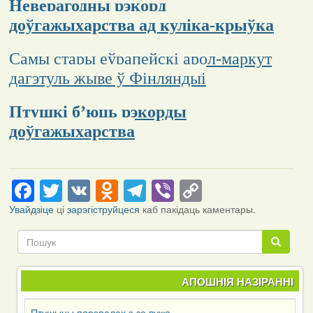
Неверагодны рэкорд
доўгажыхарства ад куліка-крыўка
Самы стары еўрапейскі арол-маркут
дагэтуль жыве ў Фінляндыі
Птушкі б’юць рэкорды
доўгажыхарства
Facebook
Twitter
VK
Odnoklassniki
Telegram
Viber
Copy
Link
Увайдзіце
ці
зарэгіструйцеся
каб пакідаць каментары.
Пошук
Пошук
АПОШНІЯ НАЗІРАННІ
Птушыны пярэпалах з-за вужа