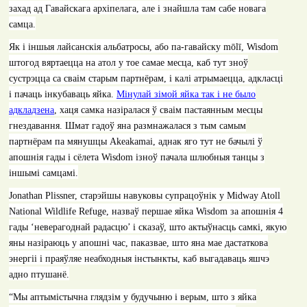
захад ад Гавайскага архіпелага, але і знайшла там сабе новага
самца.
Як і іншыя лайсанскія альбатросы, або па-гавайску
mōlī, Wisdom
штогод вяртаецца на атол у тое самае месца, каб тут зноў
сустрэцца са сваім старым партнёрам, і калі атрымаецца, адкласці
і пачаць інкубаваць яйка.
Мінулай зімой яйка так і не было
адкладзена
, хаця самка назіралася ў сваім пастаянным месцы
гнездавання. Шмат гадоў яна размнажалася з тым самым
партнёрам па мянушцы
Akeakamai,
аднак яго тут не бачылі ў
апошнія гады і сёлета
Wisdom
ізноў пачала шлюбныя танцы з
іншымі самцамі.
Jonathan Plissner, c
тарэйшы навуковы супрацоўнік у
Midway Atoll
National Wildlife Refuge,
назваў першае яйка
Wisdom
за апошнія 4
гады ‘неверагоднай радасцю’ і сказаў, што актыўнасць самкі, якую
яны назіраюць у апошні час, паказвае, што яна мае дастаткова
энергіі і праяўляе неабходныя інстынкты, каб выгадаваць яшчэ
адно птушанё.
“
Мы аптымістычна глядзім у будучыню і верым, што з яйка