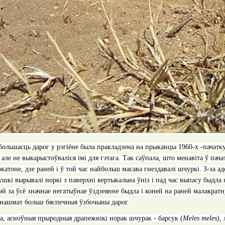
большасць дарог у рэгіёне была пракладзена на прыканцы 1960-х -пачатку
 але не выкарыстоўваліся імі для гэтага. Так саўпала, што менавіта ў пач
экатоне, дзе раней і ў той час найбольш масава гнездавалі шчуркі. З-за
ушкі вырывалі норкі з паверхні вертыкальна ўніз і пад час выпасу быдла 
эй за ўсё значнае негатыўнае ўздзеянне быдла і коней на раней малакра
 нашмат больш бяспечныя ўзбочыны дарог.
га, асноўныя прыродныя драпежнікі норак шчурак - барсук (
Meles meles
)
,