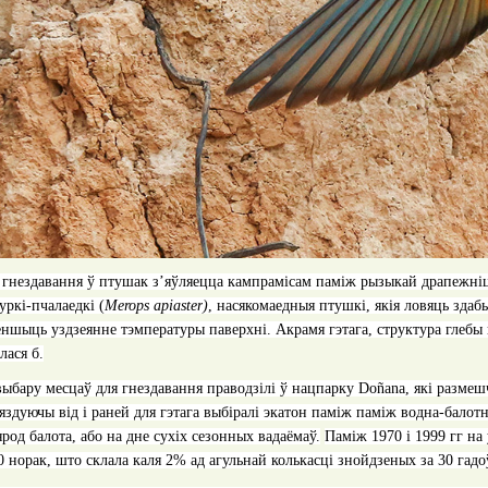
 гнездавання ў птушак з’яўляецца кампрамісам паміж рызыкай драпежніц
ркі-пчалаедкі (
Merops apiaster
)
,
насякомаедныя птушкі, якія ловяць здаб
еншыць уздзеянне тэмпературы паверхні. Акрамя гэтага, структура глебы
лася б.
выбару месцаў для гнездавання праводзілі ў нацпарку
Doñana
, які разме
здуючы від і раней для гэтага выбіралі экатон паміж паміж водна-балот
ярод балота, або на дне сухіх сезонных вадаёмаў.
Паміж 1970 і 1999 гг на 
 норак, што склала каля 2% ад агульнай колькасці знойдзеных за 30 гадо