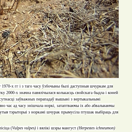
 1970-х гг і з таго часу ўзбочыны былі даступныя шчуркам для
атку 2000-х значна павялічылася колькасць свойскага быдла і коней
 адсутнасці заўважных перападаў вышыні з вертыкальнымі
яно час ад часу знішчала норкі, затаптваючы іх або абвальваючы
тнутыя тэрыторыі з норкамі шчурак прымусіла птушак выбіраць для
лісіца (
Vulpes vulpes
)
і вялікі шэры мангуст
(
Herpestes ichneumon
)