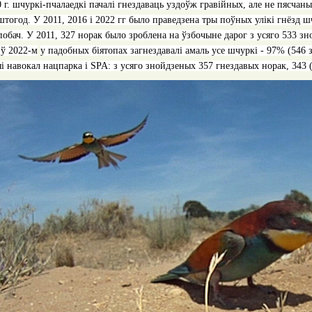
0 г. шчуркі-пчалаедкі пачалі гнездаваць уздоўж гравійных, але не пясчан
штогод. У
2011, 2016
і
2022
гг было праведзена тры поўных улікі гнёзд ш
побач. У
2011, 327
норак было зроблена на ўзбочыне дарог з усяго
533
зн
 ў
2022
-м
у падобных біятопах загнездавалі амаль усе шчуркі - 97% (
546
і навокал нацпарка і
SPA
: з усяго знойдзеных 357 гнездавых норак, 343