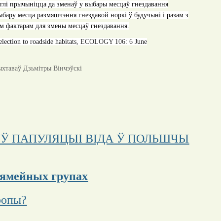
маглі прычыніцца да зменаў у выбары месцаў гнездавання
бару месца размяшчэння гнездавой норкі ў будучыні і разам з
ым фактарам для змены месцаў гнездавання.
election to roadside habitats
,
ECOLOGY
106: 6
June
ыхтаваў Дзьмітры Вінчэўскі
 Ў ПАПУЛЯЦЫІ ВІДА Ў ПОЛЬШЧЫ
сямейных групах
ропы?