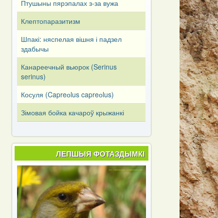
Птушыны пярэпалах з-за вужа
Клептопаразитизм
Шпакі: няспелая вішня і падзел
здабычы
Канареечный вьюрок (Serinus
serinus)
Косуля (Capreоlus capreоlus)
Зімовая бойка качароў крыжанкі
ЛЕПШЫЯ ФОТАЗДЫМКІ