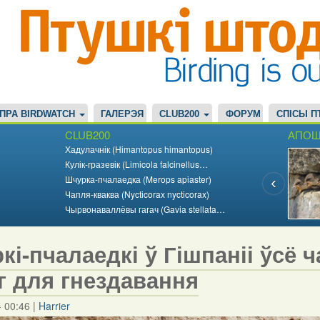
ПРА BIRDWATCH
ГАЛЕРЭЯ
CLUB200
ФОРУМ
СПІСЫ П
CLUB200
АПОШ
Хадулачнік (Himantopus himantopus)
Кулік-гразевік (Limicola falcinellus…
Шчурка-пчалаедка (Merops apiaster)
Чапля-кваква (Nycticorax nycticorax)
Чырвонаваллёвы гагач (Gavia stellata…
кі-пчалаедкі ў Гішпаніі ўсё
г для гнездавання
- 00:46
|
Harrier