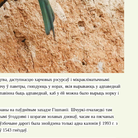
тва, даступнасцю харчовых рэсурсаў і мікракліматычнымі
ычу ў паветры, гняздуюць у норах, якія вырываюць у адпаведнай
 павінна быць адпаведнай, каб у ёй можна было вырыць норку і
шчаны на паўднёвым захадзе Гішпаніі. Шчуркі-пчалаедкі там
нымі ўгоддзямі і шэрагам эолавых дзюнаў, часам на пясчаных
ўзбочыне дарогі была знойдзена толькі адна калонія ў 1993 г. з
ў 1543 гнёздаў
.