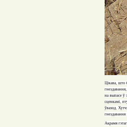
Цікава, што 
гнездавання,
на выпасе ў 
сценкамі, пт
ўваход. Хутч
гнездавання
A
крамя гэта