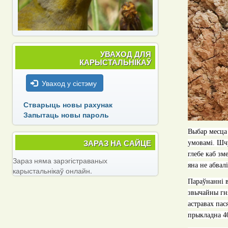
УВАХОД ДЛЯ
КАРЫСТАЛЬНІКАЎ
Уваход у сістэму
Стварыць новы рахунак
Запытаць новы пароль
Выбар месца
ЗАРАЗ НА САЙЦЕ
умовамі. Шчу
глебе каб зм
Зараз няма зарэгістраваных
яна не абвалі
карыстальнікаў онлайн.
Параўнанні 
звычайны гня
астравах пас
прыкладна 40