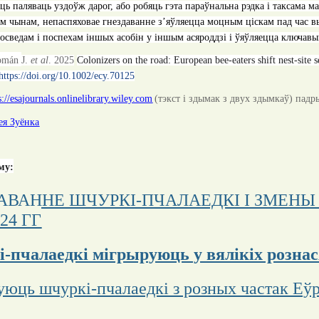
ць паляваць уздоўж дарог, або робяць гэта параўнальна рэдка і таксама 
ім чынам, непаспяховае гнездаванне з’яўляецца моцным ціскам пад час вы
осведам і поспехам іншых асобін у іншым асяроддзі і ўяўляецца ключав
omán
J.
et al
. 2025
Colonizers on the road: European bee-eaters shift nest-site s
https://doi.org/10.1002/ecy.70125
s://esajournals.onlinelibrary.wiley.com
(тэкст і здымак з двух здымкаў) падр
ея Зуёнка
му:
АВАННЕ ШЧУРКІ-ПЧАЛАЕДКІ І ЗМЕНЫ
-24 ГГ
-пчалаедкі мігрыруюць у вялікіх розна
уюць шчуркі-пчалаедкі з розных частак Еў