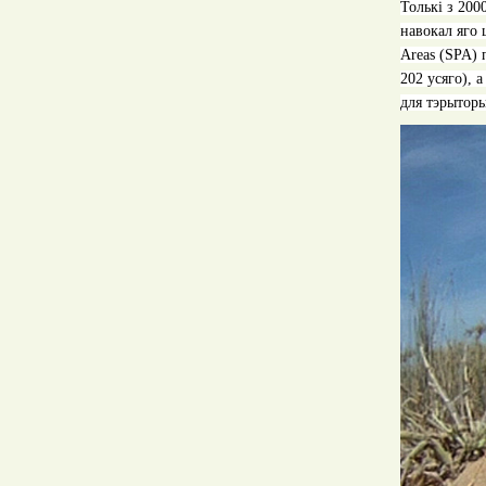
Толькі з 200
навокал яго 
Areas
(
SPA
) 
202 усяго)
,
а
для тэрыторы