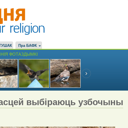
ТУШАК
Пра БАФК
НІЯ ФОТАЗДЫМКІ
 часцей выбіраюць узбочыны