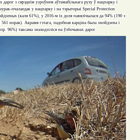
ых дарог з сярэднім узроўнем аўтамабільнага руху ў нацпарку і
чурак-пчалаедак у нацпарку і на тэрыторыі
Special Protection
ойдзеных
(
каля
61%),
у
2016
-м іх доля павялічылася да 94% (190 з
з
561
норак)
.
Акрамя гэтага, падобная карціна была знойдзена і
(
пр
. 96%)
таксама знаходзіліся на ўзбочынах дарог.