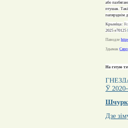
або пазбягаю
птушак.
Так
папярэднім д
Крыніца:
R
2025
e70125
Паводле
http
Здымак
С
ярг
На гэтую тэ
ГНЕЗД
Ў 2020
Шчуркі
Дзе зім