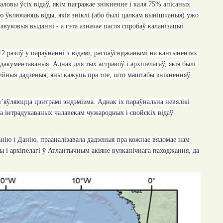
аловы ўсіх відаў, якім пагражае знікненне і каля 75% апісаных
рыю ўключаюць віды, якія зніклі (або былі цалкам вынішчаныя) ужо
авуковыя выданні - а гэта азначае пасля спробаў каланізацыі
12 разоў у параўнанні з відамі, распаўсюджанымі на кантынентах.
акументаваныя. Аднак для тых астравоў і архіпелагаў, якія былі
адзейныя дадзеныя, яны кажуць пра тое, што маштабы знікненняў
 з’яўляюцца цэнтрамі эндэмізма. Аднак іх параўнальна невялікі
да інтрадукаваных чалавекам чужародных і свойскіх відаў
нію і Данію, прааналізавала дадзеныя пра кожнае вядомае нам
вы і архіпелагі ў Атлантычным акіяне вулканічнага паходжання, да