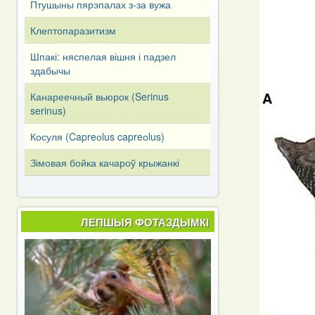
Птушыны пярэпалах з-за вужа
Клептопаразитизм
Шпакі: няспелая вішня і падзел
здабычы
Канареечный вьюрок (Serinus
serinus)
Косуля (Capreоlus capreоlus)
Зімовая бойка качароў крыжанкі
ЛЕПШЫЯ ФОТАЗДЫМКІ