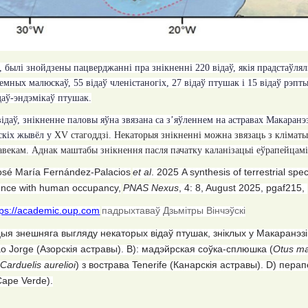
, былі знойдзены пацверджанні пра знікненні 220 відаў, якія прадстаўлял
земных малюскаў, 55 відаў членістаногіх, 27 відаў птушак і 15 відаў рэпт
даў-эндэмікаў птушак.
відаў, знікненне паловы яўна звязана са з’яўленнем на астравах Макаранэзіі
скіх жывёл у
XV
стагоддзі. Некаторыя знікненні можна звязаць з клімат
авекам. Аднак маштабы знікнення пасля пачатку каланізацыі еўрапейцамі 
osé María Fernández-Palacios
et al
. 2025
A synthesis of terrestrial spe
nce with human occupancy,
PNAS Nexus
, 4
:
8, August 2025, pgaf215,
tps://academic.oup.com
падрыхтаваў Дзьмітры Вінчэўскі
цыя
знешняга выгляду некаторых відаў птушак, зніклых у Макаранэзіі
o Jorge (A
зорскія астравы
). B):
мадэйрская соўка-сплюшка
(
O
tus
ma
(
C
arduelis
aurelioi
)
з вострава
Tenerife (
Канарскія астравы
). D)
перап
Cape Verde).