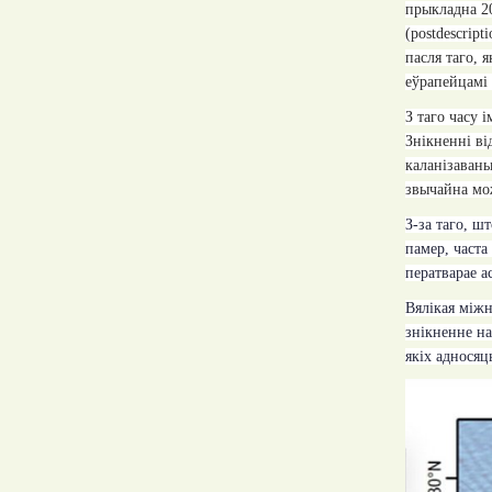
прыкладна 20
(
postdescripti
пасля таго, 
еўрапейцамі 
З таго
часу і
Знікненні ві
каланізаваны
звычайна мож
З-за таго, ш
памер, часта
ператварае а
Вялікая міжн
знікненне на
якіх адносяц