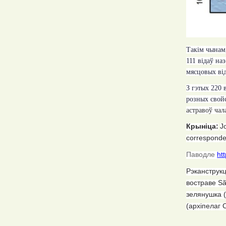
T
акім чынам
111 відаў на
мясцовых ві
З гэтых 220 
розных свой
астравоў чал
Крыніца
:
J
corresponde
Паводле
ht
Рэканструк
востраве
Sã
зелянушка
(
архіпелаг