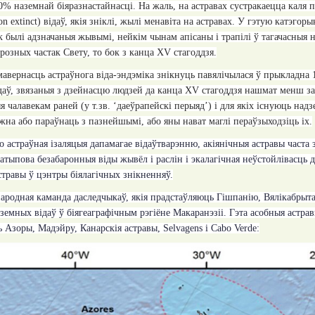
% наземнай біяразнастайнасці. На жаль, на астравах сустракаецца каля п
on extinct
) відаў, якія зніклі, жылі менавіта на астравах. У гэтую катэго
як былі адзначаныя жывымі, нейкім чынам апісаны і трапілі ў тагачасныя н
розных частак Свету, то бок з канца
XV
стагоддзя.
мавернасць астраўнога віда-эндэміка знікнуць
павял
і
чылася
ў прыкладна 
даў, звязаныя з дзейнасцю людзей да канца
XV
стагоддзя нашмат менш зад
я чалавекам раней (у т.зв. ‘даеўрапейскі перыяд’) і для якіх існуюць н
на або параўнаць з пазнейшымі, або яны нават маглі пераўзыходзіць іх.
то астраўная ізаляцыя дапамагае відаўтварэнню, акіянічныя астравы часта
 атыпова безабаронныя віды жывёл і раслін і экалагічная неўстойлівасць 
стравы ў цэнтры біялагічных знікненняў.
ародная каманда даследчыкаў, якія прадстаўляюць Гішпанію, Вялікабрыта
земных відаў ў біягеаграфічным рэгіёне Макаранэзіі. Гэта асобныя астра
ь Азоры, Мадэйру, Канарскія астравы,
Selvagens
і
Cabo Verde: