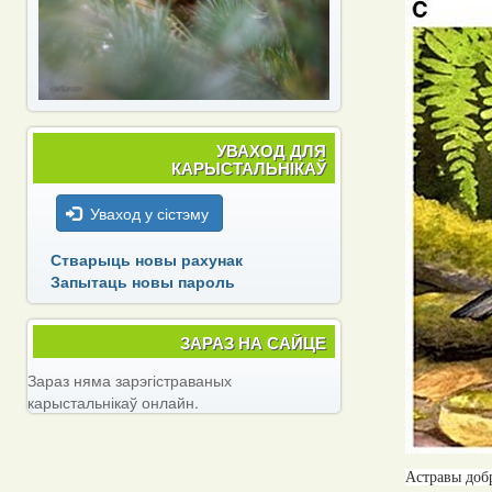
УВАХОД ДЛЯ
КАРЫСТАЛЬНІКАЎ
Уваход у сістэму
Стварыць новы рахунак
Запытаць новы пароль
ЗАРАЗ НА САЙЦЕ
Зараз няма зарэгістраваных
карыстальнікаў онлайн.
Астравы добр