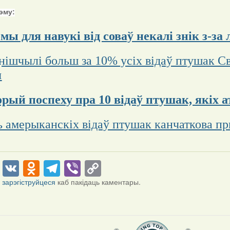
эму:
мы для навукі від соваў некалі знік з-за
нішчылі больш за 10% усіх відаў птушак Све
ы
торый поспеху пра 10 відаў птушак, якіх
ь амерыканскіх відаў птушак канчаткова п
cebook
Twitter
VK
Odnoklassniki
Telegram
Viber
Copy
Link
і
зарэгіструйцеся
каб пакідаць каментары.