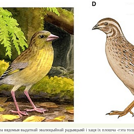
а вядомыя выдатнай эвалюцыйнай радыяцыяй і хаця іх плошча -гэта толь