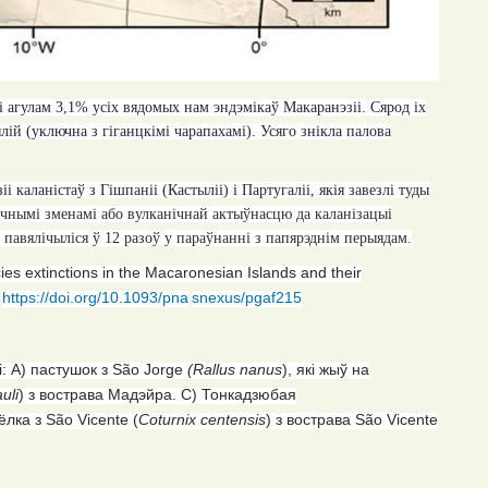
і агулам 3,1% усіх вядомых нам эндэмікаў Макаранэзіі. Сярод іх
ылій (уключна з гіганцкімі чарапахамі). Усяго знікла палова
 каланістаў з Гішпаніі (Кастыліі) і Партугаліі, якія завезлі туды
ычнымі зменамі або вулканічнай актыўнасцю да каланізацыі
павялічыліся ў 12 разоў у параўнанні з папярэднім перыядам.
cies extinctions in the Macaronesian Islands and their
https://doi.org/10.1093/pna
snexus/pgaf215
:
A)
пастушок
з
São Jorge
(Rallus nanus
)
, які жыў на
uli
)
з вострава Мадэйра.
C)
Тонкадзюбая
ёлка з
São Vicente (
Co
turnix
centensis
)
з вострава
São Vicente