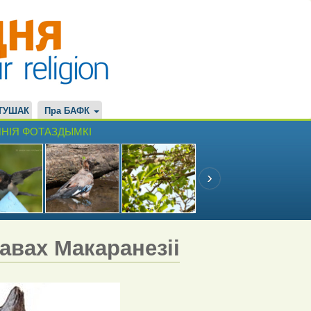
ТУШАК
Пра БАФК
НІЯ ФОТАЗДЫМКІ
равах Макаранезіі