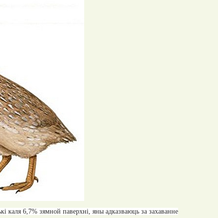
кі каля 6,7% зямной паверхні, яны адказваюць за захаванне