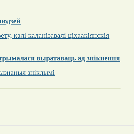
 людзей
ту, калі каланізавалі ціхаакіянскія
 атрымалася выратаваць ад знікнення
рызнаныя зніклымі