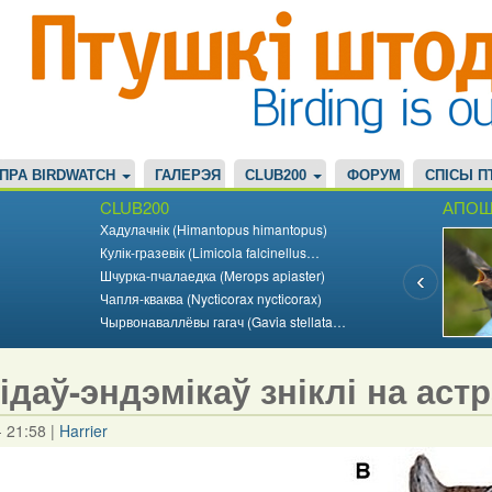
ПРА BIRDWATCH
ГАЛЕРЭЯ
CLUB200
ФОРУМ
СПІСЫ П
CLUB200
АПОШ
Хадулачнік (Himantopus himantopus)
Кулік-гразевік (Limicola falcinellus…
Шчурка-пчалаедка (Merops apiaster)
Чапля-кваква (Nycticorax nycticorax)
Чырвонаваллёвы гагач (Gavia stellata…
відаў-эндэмікаў зніклі на аст
- 21:58
|
Harrier