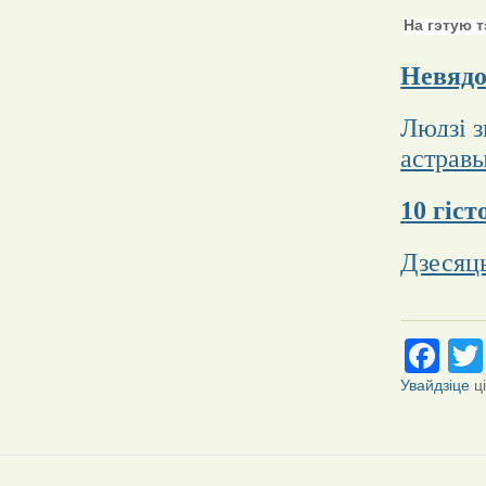
На гэтую т
Невядо
Людзі з
астрав
10 гіс
Дзесяц
Fa
Увайдзіце
ц