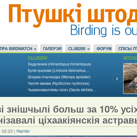
ПРА BIRDWATCH
ГАЛЕРЭЯ
CLUB200
ФОРУМ
СПІСЫ П
CLUB200
АПОШ
Хадулачнік (Himantopus himantopus)
Кулік-гразевік (Limicola falcinellus…
Шчурка-пчалаедка (Merops apiaster)
Чапля-кваква (Nycticorax nycticorax)
Чырвонаваллёвы гагач (Gavia stellata…
і знішчылі больш за 10% усіх
нізавалі ціхаакіянскія астра
- 02:23
|
Harrier