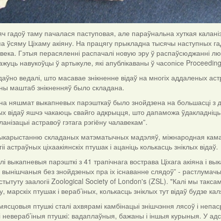
ч гадоў таму пачалася паступовая, але параўнальна хуткая каланіз
а ўсяму Ціхаму акіяну. На працягу прыкладна тысячы наступных гад
века. Гэтыя перасяленні распачалі новую эру ў распаўсюджанні люд
кажуць навукоўцы ў артыкуле, які апублікаваны ў часопісе Proceeding
аўно ведалі, што масавае знікненне відаў на многіх аддаленых аст
ўны маштаб знікненняў было складана.
на няшмат выкапневых парэшткаў было знойдзена на большасці з да
ых відаў яшчэ чакаюць свайго адкрыцця, што дапаможа ўдакладніць не
ланізацыі астравоў гэтага рэгіёну чалавекам”.
ыкарыстанню складаных матэматычных мадэляў, міжнародная кама
іі астраўных ціхаакіянскіх птушак і ацаніць колькасць зніклых відаў.
і выкапневыя парэшткі з 41 трапічнага вострава Ціхага акіяна і вы
 вынішчаныя без знойдзеных пра іх існаванне слядоў” - растлумачы
стытуту заалогіі Zoological Society of London's (ZSL). "Калі мы такс
у, марскіх птушак і вераб’іных, колькасць зніклых тут відаў будзе ка
ясцовыя птушкі сталі ахвярамі камбінацыі знішчэння лясоў і непа
і невераб’іныя птушкі: вадаплаўныя, бажаны і іншыя курыныя. У адсу