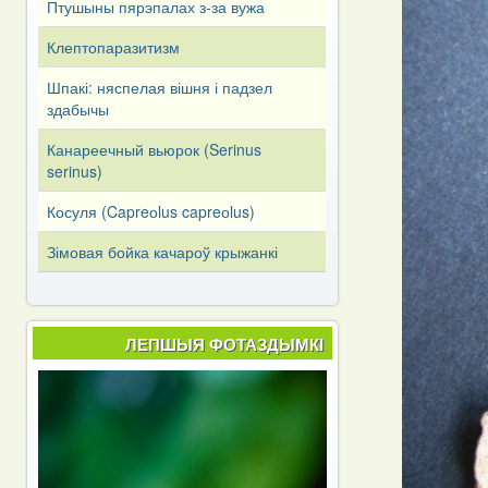
Птушыны пярэпалах з-за вужа
Клептопаразитизм
Шпакі: няспелая вішня і падзел
здабычы
Канареечный вьюрок (Serinus
serinus)
Косуля (Capreоlus capreоlus)
Зімовая бойка качароў крыжанкі
ЛЕПШЫЯ ФОТАЗДЫМКІ