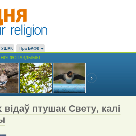
ТУШАК
Пра БАФК
НІЯ ФОТАЗДЫМКІ
 відаў птушак Свету, калі
вы