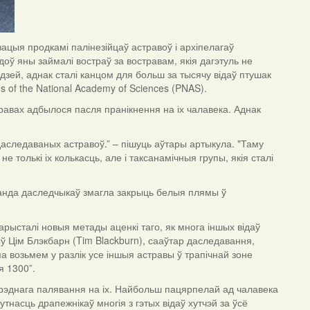
ацыя продкамі палінезійцаў астравоў і архіпелагаў
оў яны займалі востраў за востравам, якія дагэтуль не
зей, аднак сталі канцом для больш за тысячу відаў птушак
s of the National Academy of Sciences (PNAS).
равах адбылося пасля пранікнення на іх чалавека. Аднак
следаваных астравоў.” – пішуць аўтары артыкула. "Таму
 толькі іх колькасць, але і таксанамічныя групы, якія сталі
нда даследчыкаў змагла закрыць белыя плямы ў
карысталі новыя метады аценкі таго, як многа іншых відаў
ў Цім Блэкбарн (Tim Blackburn), сааўтар даследавання,
ама возьмем у разлік усе іншыя астравы ў трапічнай зоне
ля 1300”.
срэднага палявання на іх. Найбольш пацярпелай ад чалавека
тнасць драпежнікаў многія з гэтых відаў хутчэй за ўсё