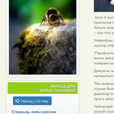
Каля 4 тыся
практычна п
бачылі чала
– пра гэта 
Навукоўцы д
ацаніць по
"Параўналь
многа знікл
ахвярамі ка
Дзякуючы в
палеанталог
"Мы вывучыл
УВАХОД ДЛЯ
птушак былі
КАРЫСТАЛЬНІКАЎ
дырэктар Ін
Ціхага акіян
Уваход у сістэму
Найчасцей м
групай стал
Стварыць новы рахунак