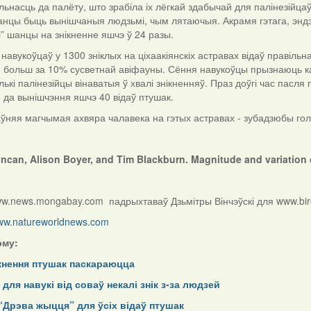
ольнасць да палёту, што зрабіла іх лёгкай здабычай для палінезійца
цы быць вынішчаныя людзьмі, чым лятаючыя. Акрамя гэтага, эндэмік
і” шанцы на знікненне яшчэ ў 24 разы.
 навукоўцаў у 1300 зніклых на ціхаакіянскіх астравах відаў правільна
больш за 10% сусветнай авіфауны. Сёння навукоўцы прызнаюць кал
лькі палінезійцы вінаватыя ў хвалі знікненняў. Праз доўгі час пас
 да вынішчэння яшчэ 40 відаў птушак.
ўняя магчымая ахвяра чалавека на гэтых астравах - зубадзюбы го
ncan, Alison Boyer, and Tim Blackburn. Magnitude and variation of
ww.news.mongabay.com
падрыхтаваў Дзьмітры Вінчэўскі для
www.bi
ww.natureworldnews.com
эму:
кнення птушак паскараюцца
ля навукі від соваў некалі знік з-за людзей
“Дрэва жыцця” для ўсіх відаў птушак