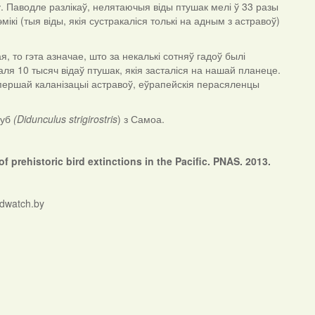
ў. Паводле разлікаў, нелятаючыя віды птушак мелі ў 33 разы
і (тыя віды, якія сустракаліся толькі на адным з астравоў)
я, то гэта азначае, што за некалькі сотняў гадоў былі
я 10 тысяч відаў птушак, якія засталіся на нашай планеце.
ля першай каланізацыі астравоў, еўрапейскія перасяленцы
луб
(Didunculus strigirostris
) з Самоа.
 prehistoric bird extinctions in the Pacific. PNAS. 2013.
rdwatch.by