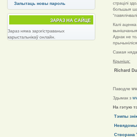
страцілі зд
Запытаць новы пароль
большыя шан
“павялічвал
ЗАРАЗ НА САЙЦЕ
Калі аценка
вынішчаныя 
Зараз няма зарэгістраваных
Аднак не то
карыстальнікаў онлайн.
прычыніліся
Самая няда
Крыніца:
Richard Du
Паводле w
Здымак з
w
На гэтую т
Тэмпы зні
Невядомы д
Створана 