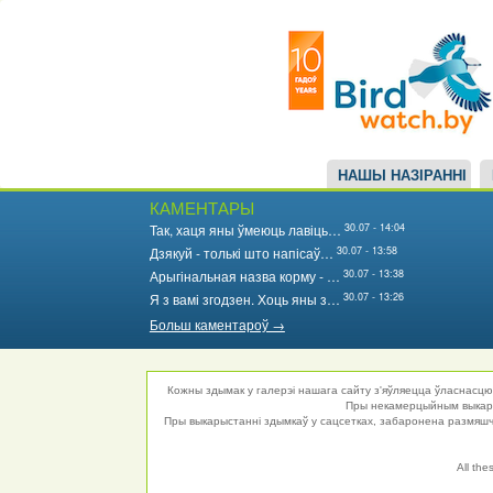
Main
Перайсці
да
navigation
асноўнага
змесціва
НАШЫ НАЗІРАННІ
КАМЕНТАРЫ
30.07 - 14:04
Так, хаця яны ўмеюць лавіць…
30.07 - 13:58
Дзякуй - толькі што напісаў…
30.07 - 13:38
Арыгінальная назва корму - …
30.07 - 13:26
Я з вамі згодзен. Хоць яны з…
Больш каментароў →
Кожны здымак у галерэі нашага сайту з'яўляецца ўласнасцю 
Пры некамерцыйным выкарыс
Пры выкарыстанні здымкаў у сацсетках, забаронена размяшча
All the