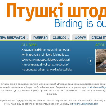
ПРА BIRDWATCH
ГАЛЕРЭЯ
CLUB200
ФОРУМ
СПІСЫ П
CLUB200
АПОШ
Хадулачнік (Himantopus himantopus)
Кулік-гразевік (Limicola falcinellus…
Шчурка-пчалаедка (Merops apiaster)
Чапля-кваква (Nycticorax nycticorax)
Чырвонаваллёвы гагач (Gavia stellata…
аўтара, які яго размясціў (калі не ўказана іншае). Для камерцыйнага выкарыстання любога 
танні спасылка на аўтара і сайт абавязковыя. Звяртайцеся да рэдактара:
dz.vincheuski@g
ць больш аднаго здымка з фотасерыі на пост, таксама абавязковы надпіс "больш здымкаў 
на сайце.
se pictures are copyrighted by the authors. Please respect the time and effort spent in shooting t
If you have any questions or comments, please let us know:
dz.vincheuski@gmail.com