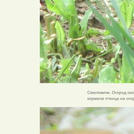
Смиловичи. Огород окол
кормили птенца на ого