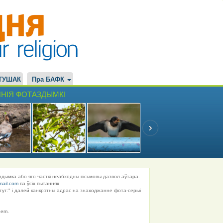
ТУШАК
Пра БАФК
НІЯ ФОТАЗДЫМКІ
здымка або яго часткі неабходны пісьмовы дазвол аўтара.
mail.com
па ўсіх пытаннях
тут:" і далей канкрэтны адрас на знаходжанне фота-серыі
hem.