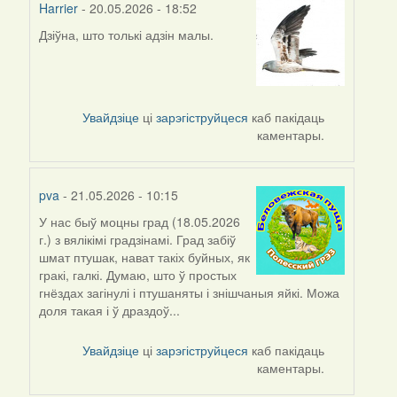
Harrier
- 20.05.2026 - 18:52
Дзіўна, што толькі адзін малы.
Увайдзіце
ці
зарэгіструйцеся
каб пакідаць
каментары.
pva
- 21.05.2026 - 10:15
У нас быў моцны град (18.05.2026
г.) з вялікімі градзінамі. Град забіў
шмат птушак, нават такіх буйных, як
гракі, галкі. Думаю, што ў простых
гнёздах загінулі і птушаняты і знішчаныя яйкі. Можа
доля такая і ў драздоў...
Увайдзіце
ці
зарэгіструйцеся
каб пакідаць
каментары.