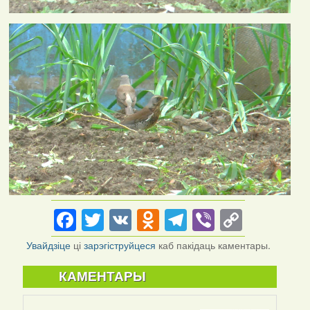
Facebook
Twitter
VK
Odnoklassniki
Telegram
Viber
Copy
Link
Увайдзіце
ці
зарэгіструйцеся
каб пакідаць каментары.
КАМЕНТАРЫ