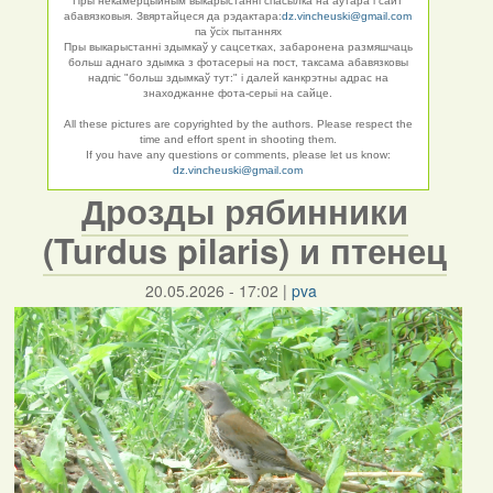
Пры некамерцыйным выкарыстанні спасылка на аўтара і сайт
абавязковыя. Звяртайцеся да рэдактара:
dz.vincheuski@gmail.com
па ўсіх пытаннях
Пры выкарыстанні здымкаў у сацсетках, забаронена размяшчаць
больш аднаго здымка з фотасерыі на пост, таксама абавязковы
надпіс "больш здымкаў тут:" і далей канкрэтны адрас на
знаходжанне фота-серыі на сайце.
All these pictures are copyrighted by the authors. Please respect the
time and effort spent in shooting them.
If you have any questions or comments, please let us know:
dz.vincheuski@gmail.com
Дрозды рябинники
(Turdus pilaris) и птенец
20.05.2026 - 17:02
|
pva