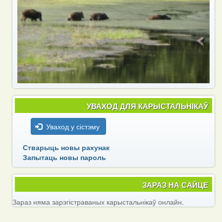
УВАХОД ДЛЯ КАРЫСТАЛЬНІКАЎ
Уваход у сістэму
Стварыць новы рахунак
Запытаць новы пароль
ЗАРАЗ НА САЙЦЕ
Зараз няма зарэгістраваных карыстальнікаў онлайн.