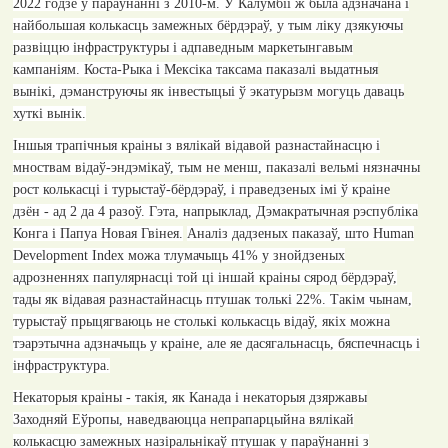
2022 годзе ў параўнанні з 2010-м. У
Калумб
іі ж была адзначана і
найбольшая колькасць
замежных
бёрдэраў, у тым ліку дзякуючы
развіццю інфраструктуры і адпаведным маркетынгавым
кампаніям. Коста-Рыка і Мексіка таксама паказалі выдатныя
вынікі, дэманструючы як інвестыцыі ў экатурызм могуць даваць
хуткі вынік.
Іншыя трапічныя краіны з вялікай відавой разнастайнасцю і
мноствам відаў-эндэмікаў, тым не менш, паказалі вельмі нязначны
рост колькасці і турыстаў-бёрдэраў, і праведзеных імі ў краіне
дзён - ад 2 да 4 разоў. Гэта, напрыклад, Дэмакратычная рэспубліка
Конга і Папуа Новая Гвінея.
Аналіз дадзеных паказаў, што
Human
Development Index
можа тлумачыць
41%
у знойдзеных
адрозненнях папулярнасці той ці іншай краіны сярод бёрдэраў,
тады як відавая разнастайнасць птушак толькі 22%. Такім чынам,
турыстаў прыцягваюць не столькі колькасць відаў, якіх можна
тэарэтычна адзначыць у краіне, але яе дасягальнасць, бяспечнасць і
інфраструктура.
Некаторыя краіны - такія, як Канада і некаторыя дзяржавы
Заходняй Еўропы, наведваюцца непрапарцыйна вялікай
колькасцю замежных назіральнікаў птушак у параўнанні з