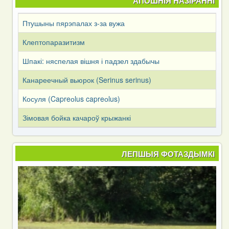
АПОШНІЯ НАЗІРАННІ
Птушыны пярэпалах з-за вужа
Клептопаразитизм
Шпакі: няспелая вішня і падзел здабычы
Канареечный вьюрок (Serinus serinus)
Косуля (Capreоlus capreоlus)
Зімовая бойка качароў крыжанкі
ЛЕПШЫЯ ФОТАЗДЫМКІ