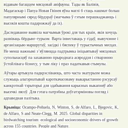
відавым багаццем мясцовай авіфауны. Тады як Балівія,
Мадагаскар і Папуа Новая Гвінея яўна маглі б стаць нашмат больш
папулярнымі сярод бёрдэраў (магчыма ў гэтым перашкаджаюць і
высокія кошты падарожжаў да іх).
Даследаванне выявіла магчымыя ўрокі для тых краін, якія хочуць
развіваць бёрдынг-турызм. Варта інвеставаць у гідаў, вывучэнне і
арганізацыю маршрутаў, засідкі і бяспеку ў турыстычных месцах.
Не менш важнымі з’яўляюцца падтрымка ініцыятываў мясцовых
супольнасцяў па захаванню прыроднага асяроддзя і стварэнню
ўстойлівага бізнесу, у тым ліку і праз падаткавыя стымулы.
Аўтары артыкула падкрэсліваюць, што часта экатурызм можа
служыць альтэрнатывай кароткачасоваму выкарыстанню рэсурсаў
канкрэтнай тэрыторыі для здабывання карысных выкапняў або
высечкі лясоў. Для гэтага патрэбны доўгатэрміновы погляд і
адпаведная палітыка.
Крыніца:
Ocampo-Peñuela, N, Winton, S, de Alfaro, L, Bjegovic, K,
de Alfaro, S and Neate-Clegg, M. 2025. Global disparities in
birdwatching tourism: ecological and socioeconomic drivers of growth
across 155 countries.
People and Nature
.