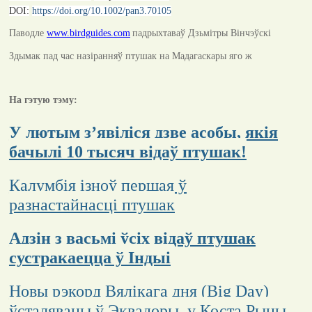
DOI:
https://doi.org/10.1002/pan3.70105
Паводле
www.birdguides.com
падрыхтаваў Дзьмітры Вінчэўскі
Здымак пад час назіранняў птушак на Мадагаскары яго ж
На гэтую тэму:
У лютым з’явіліся дзве асобы, якія
бачылі 10 тысяч відаў птушак!
Калумбія ізноў першая ў
разнастайнасці птушак
Адзін з васьмі ўсіх відаў птушак
сустракаецца ў Індыі
Новы рэкорд Вялікага дня (Big Day)
ўсталяваны ў Эквадоры, у Коста Рыцы