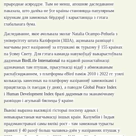
прыроднае асяроддзе. Тым не менш, апошняе даследаванне
паказала, што далёка не ўсе краіны становяцца папулярным
кірункам для замежных бёрдэраў і карыстаюцца з гэтага
глабальнага бума.
Даследаванне, якое ачольвала эколаг
Natalia Ocampo-Peñuela
з
універсітэту штата Каліфорнія (ЗША), ацэньвала развіццё і
магчымы рост назіранняў за птушкамі як турызму ў 155 краінах
па ўсяму Свету. Для гэтага каманда навукоўцаў выкарыстоўвала
дадзеныя
BirdLife International
па відавой разнастайнасці
адзначаных там птушак, прысутнасці відаў з абмежаваным
распаўсюджаннем, з платформы
eBird
паміж 2010 і 2022 гг. узялі
колькасць занесеных на платформу назіранняў замежнікамі і
працягласць іх паездак (у днях), а паводле
Global Peace Index
і
Human Development Index
бралі дадзеныя
па эканамічнаму
развіццю і агульнай бяспецы ў краіне.
Вынікі выразна высвяцілі гісторыі поспеху адных і
невыкарыстаныя магчымасці іншых краін. Калумбія і Індыя
прадэманстравалі самы вялікі рост - там замежныя турысты
правялі ў 40 разоў больш чалавека-дзён у назіраннях птушак у