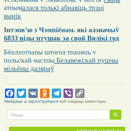
атрымалася толькі абнавіць трэці
вынік
Інтэрв’ю з Чэмпіёнам, які адзначыў
6833 віды птушак за свой Вялікі год
Бёрдуотчары штогод трацяць у
польскай частцы Белавежскай пушчы
мільёны даляраў
Facebook
Twitter
VK
Odnoklassniki
Telegram
Viber
Copy
Link
Увайдзіце
ці
зарэгіструйцеся
каб пакідаць каментары.
Пошук
Пошук