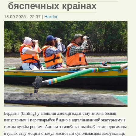
бяспечных краінах
18.09.2025 - 22:37
|
Harrier
Бёрдынг (
b
irding
)
у апошнія дзесяцігоддзі стаў значна больш
папулярным і ператварыўся ў адно з адгалінаванняў экатурызму з
самым хуткім ростам. Адным з галоўных вынікаў гэтага для аховы
птушак стаў моцны стымул мясцовым супольнасцям захоўвываць