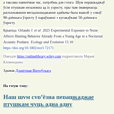
а таксама павялічвае час, патрэбны для гэтага. Шум перашкаджаў
ўсім птушкам незалежна ад іх узросту, пры тым імавернасць
распазнавання месцазнаходжання здабычы была вышэй у соваў
90-дзённага ўзросту ў параўнанні з кугакаўкамі 50-дзённага
ўзросту.
Крыніца:
Orlando J.
et al
. 2025
Experimental Exposure to Noise
Affects Hunting Behavior Already From a Young Age in a Nocturnal
Acoustic Predator
.
Ecology and Evolution
15:10
https://doi.org/10.1002/ece3.72171
Паводле
https://onlinelibrary.wiley.com
падрыхтавала Марыя
Кліменцьева
Здымак
Дзьмітрыя Вінчэўскага
На гэтую тэму:
Наш шум сур’ёзна перашкаджае
птушкам чуць адна адну