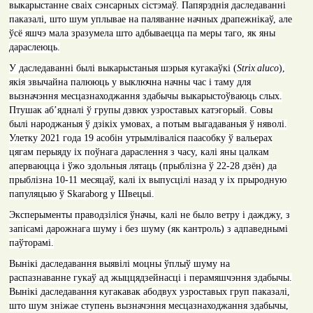
выкарыстанне сваіх сэнсарных сістэмаў. Папярэднія даследаванні
паказалі, што шум уплывае на паляванне начных драпежнікаў, але
ўсё яшчэ мала зразумела што адбываецца па меры таго, як яны
дараслеюць.
У даследаванні былі выкарыстаныя шэрыя кугакаўкі (
Strix
aluco
),
якія звычайна палююць у выключна начны час і таму для
вызначэння месцазнаходжання здабычы выкарыстоўваюць слых.
Птушак аб’ядналі ў групы дзвюх узроставых катэгорый. Совы
былі народжаныя ў дзікіх умовах, а потым выгадаваныя ў няволі.
Улетку 2021 года 19 асобін утрымліваліся паасобку ў вальерах
цягам перыяду іх поўнага дараслення з часу, калі яны цалкам
аперваюцца і ўжо здольныя лятаць (прыблізна ў 22-28 дзён) да
прыблізна 10-11 месяцаў, калі іх выпусцілі назад у іх прыродную
папуляцыю ў
Skaraborg
у Швецыі.
Эксперыменты праводзіліся ўначы, калі не было ветру і дажджу, з
запісамі дарожнага шуму і без шуму (як кантроль) з адпаведнымі
паўторамі.
Вынікі даследавання выявілі моцны ўплыў шуму на
распазнаванне гукаў ад жыццядзейнасці і перамяшчэння здабычы.
Вынікі даследавання кугакавак абодвух узроставых груп паказалі,
што шум зніжае ступень вызначэння месцазнаходжання здабычы,