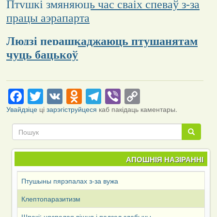
Птушкі змяняюць час сваіх спеваў з-за
працы аэрапарта
Людзі перашкаджаюць птушанятам
чуць бацькоў
Facebook
Twitter
VK
Odnoklassniki
Telegram
Viber
Copy
Link
Увайдзіце
ці
зарэгіструйцеся
каб пакідаць каментары.
Пошук
Пошук
АПОШНІЯ НАЗІРАННІ
Птушыны пярэпалах з-за вужа
Клептопаразитизм
Шпакі: няспелая вішня і падзел здабычы