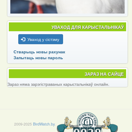
УВАХОД ДЛЯ КАРЫСТАЛЬНІКАЎ
Уваход у сістэму
Стварыць новы рахунак
Запытаць новы пароль
ЗАРАЗ НА САЙЦЕ
Зараз няма зарэгістраваных карыстальнікаў онлайн.
2009-2025
BirdWatch.by
.