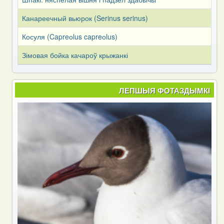
Канареечный вьюрок (Serinus serinus)
Косуля (Capreоlus capreоlus)
Зімовая бойка качароў крыжанкі
ЛЕПШЫЯ ФОТАЗДЫМКІ