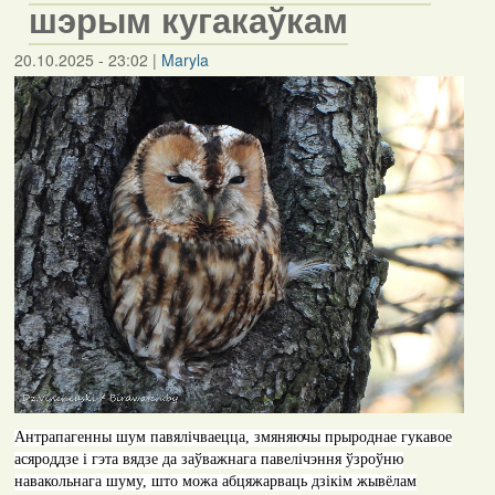
шэрым кугакаўкам
20.10.2025 - 23:02
|
Maryla
Антрапагенны шум павялічваецца, змяняючы прыроднае гукавое
асяроддзе і гэта вядзе да заўважнага павелічэння ўзроўню
навакольнага шуму, што можа абцяжарваць дзікім жывёлам