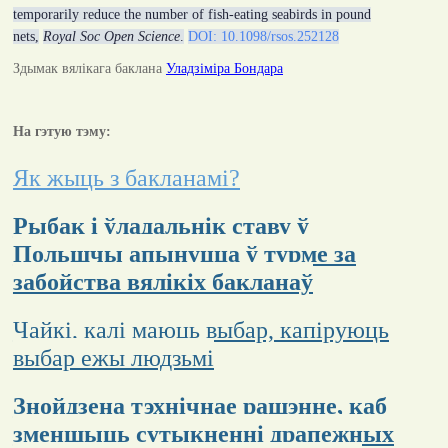
temporarily reduce the number of fish-eating seabirds in pound
nets,
Royal Soc Open Science
.
DOI: 10.1098/rsos.252128
Здымак вялікага баклана
Уладзіміра Бондара
На гэтую тэму:
Як жыць з бакланамі?
Рыбак і ўладальнік ставу ў
Польшчы апынуцца ў турме за
забойства вялікіх бакланаў
Чайкі, калі маюць выбар, капіруюць
выбар ежы людзьмі
Знойдзена тэхнічнае рашэнне, каб
зменшыць сутыкненні драпежных