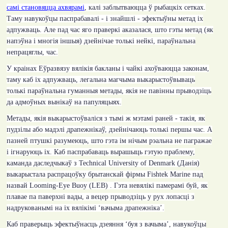
самі становяцца ахвярамі
, калі заблытваюцца ў рыбацкіх сетках.
Таму навукоўцы паспрабавалі - і знайшлі - эфектыўны метад іх
адпужваць. Але пад час яго праверкі аказалася, што гэты метад (як
напэўна і многія іншыя) дзейнічае толькі нейкі, параўнальна
непрацяглы, час.
У краінах Еўразвязу вялікія бакланы і чайкі ахоўваюцца законам,
таму каб іх адпужваць, легальна магчыма выкарыстоўвываць
толькі параўнальна гуманныя метады, якія не павінны прыводзіць
да адмоўных вынікаў на папуляцыях.
Метады, якія выкарыстоўваліся з тымі ж мэтамі раней - такія, як
пудзілы або мадэлі драпежнікаў, дзейнічаюць толькі першы час. А
пазней птушкі разумеюць, што гэта ім нічым рэальна не пагражае
і ігнаруюць іх. Каб паспрабаваць вырашыць гэтую праблему,
каманда даследчыкаў з
Technical University of Denmark
(Данія)
выкарыстала распрацоўку брытанскай фірмы
Fishtek Marine
пад
назвай
Looming-Eye Buoy (LEB) .
Гэта невялікі памерамі буй, як
плавае па паверхні вады, а вецер прыводзіць у рух лопасці з
надрукованымі на іх вялікімі ‘вачыма драпежніка’.
Каб праверыць эфектыўнасць дзеяння ‘буя з вачыма’, навукоўцы