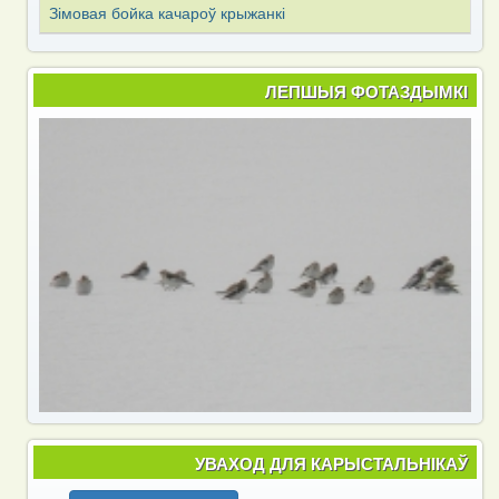
Зімовая бойка качароў крыжанкі
ЛЕПШЫЯ ФОТАЗДЫМКІ
УВАХОД ДЛЯ КАРЫСТАЛЬНІКАЎ