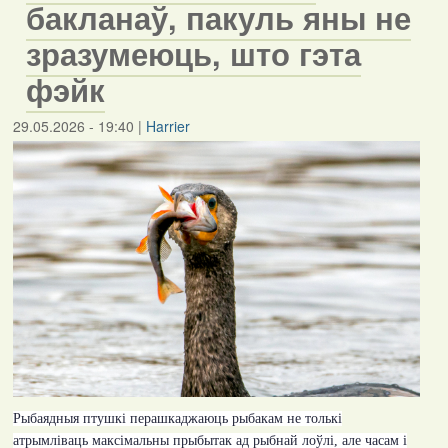
бакланаў, пакуль яны не
зразумеюць, што гэта
фэйк
29.05.2026 - 19:40
|
Harrier
Рыбаядныя птушкі перашкаджаюць рыбакам не толькі
атрымліваць максімальны прыбытак ад рыбнай лоўлі, але часам і