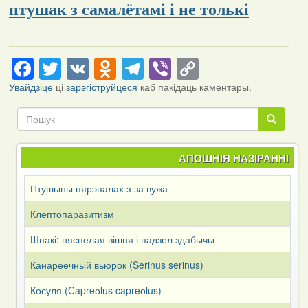
птушак з самалётамі і не толькі
Facebook
Twitter
VK
Odnoklassniki
Telegram
Viber
Copy
Link
Увайдзіце
ці
зарэгіструйцеся
каб пакідаць каментары.
Пошук
Пошук
АПОШНІЯ НАЗІРАННІ
Птушыны пярэпалах з-за вужа
Клептопаразитизм
Шпакі: няспелая вішня і падзел здабычы
Канареечный вьюрок (Serinus serinus)
Косуля (Capreоlus capreоlus)