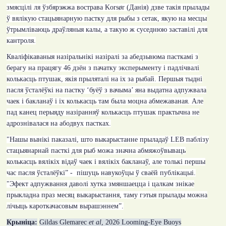
змясцілі ля ўзбярэжжа вострава
Korsør
(Данія) дзве такія прылады
ў вялікую стацыянарную пастку для рыбы з сетак, якую на месцы
ўтрымліваюць драўляныя калы, а такую ж суседнюю заставілі для
кантроля
.
Кваліфікаваныя назіральнікі назіралі за абедзьвюма пасткамі з
берагу на працягу 46 дзён з пачатку эксперыменту і падлічвалі
колькасць птушак, якія прыляталі на іх за рыбай. Першыя тыдні
пасля ўсталёўкі на пастку ‘буёў з вачыма’ яна выдатна адпужвала
чаек і бакланаў і іх колькасць там была моцна абмежаваная. Але
пад канец перыяду назіранняў колькасць птушак практычна не
адрознівалася на абодвух пастках.
"
Нашы вынікі паказалі, што выкарыстанне прыладаў
LEB
паблізу
стацыянарнай пасткі для рыб можа значна абмяжоўвываць
колькасць вялікіх відаў чаек і вялікіх бакланаў, але толькі першы
час пасля ўсталёўкі” - пішуць навукоўцы ў сваёй публікацыі.
"
Эфект адпужвання даволі хутка змяншаецца і цалкам знікае
прыкладна праз месяц выкарыстання, таму гэтыя прылады можна
лічыць кароткачасовым вырашэннем”.
Крыніца:
Gildas Glemarec
et al
,
2026
Looming-Eye Buoys