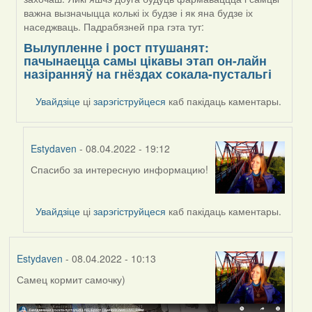
важна вызначыцца колькі іх будзе і як яна будзе іх
наседжваць. Падрабязней пра гэта тут:
Вылупленне i рост птушанят:
пачынаецца самы цікавы этап он-лайн
назіранняў на гнёздах сокала-пустальгі
Увайдзіце
ці
зарэгіструйцеся
каб пакідаць каментары.
Estydaven
- 08.04.2022 - 19:12
Спасибо за интересную информацию!
In
reply
to
Увайдзіце
ці
зарэгіструйцеся
каб пакідаць каментары.
by
Harrier
Estydaven
- 08.04.2022 - 10:13
Самец кормит самочку)