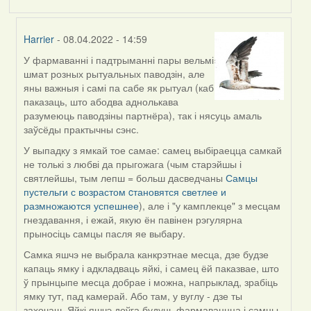
Harrier
- 08.04.2022 - 14:59
У фармаванні і падтрыманні пары вельмі
In
шмат розных рытуальных паводзін, але
reply
яны важныя і самі па сабе як рытуал (каб
to
паказаць, што абодва аднолькава
by
разумеюць паводзіны партнёра), так і нясуць амаль
Estydaven
заўсёды практычны сэнс.
У выпадку з ямкай тое самае: самец выбіраецца самкай
не толькі з любві да прыгожага (чым старэйшы і
святлейшы, тым лепш = больш дасведчаны
Самцы
пустельги с возрастом cтановятся светлее и
размножаются успешнее
), але і "у камплекце" з месцам
гнездавання, і ежай, якую ён павінен рэгулярна
прыносіць самцы пасля яе выбару.
Самка яшчэ не выбрала канкрэтнае месца, дзе будзе
капаць ямку і адкладваць яйкі, і самец ёй паказвае, што
ў прынцыпе месца добрае і можна, напрыклад, зрабіць
ямку тут, пад камерай. Або там, у вуглу - дзе ты
захочаш. Яйкі яшчэ доўга будуць фармаваццца і самцы