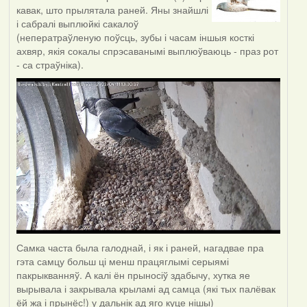
кавак, што прылятала раней. Яны знайшлі
і сабралі выплюйкі сакалоў
(неператраўленую поўсць, зубы і часам іншыя косткі
ахвяр, якія сокалы спрэсаванымі выплюўваюць - праз рот
- са страўніка).
Самка часта была галоднай, і як і раней, нагадвае пра
гэта самцу больш ці менш працяглымі серыямі
пакрыкванняў. А калі ён прыносіў здабычу, хутка яе
вырывала і закрывала крыламі ад самца (які тых палёвак
ёй жа і прынёс!) у дальнік ад яго куце нішы)