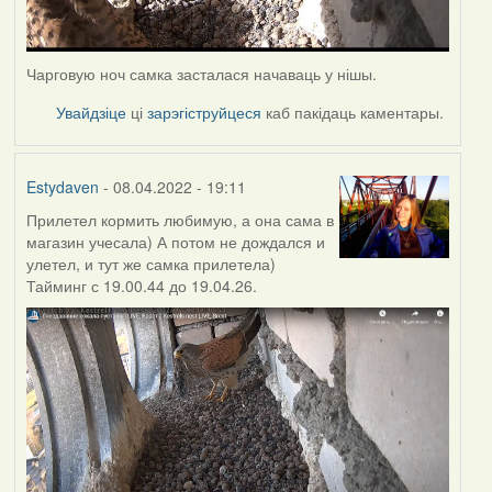
Чарговую ноч самка засталася начаваць у нішы.
Увайдзіце
ці
зарэгіструйцеся
каб пакідаць каментары.
Estydaven
- 08.04.2022 - 19:11
Прилетел кормить любимую, а она сама в
магазин учесала) А потом не дождался и
улетел, и тут же самка прилетела)
Тайминг с 19.00.44 до 19.04.26.