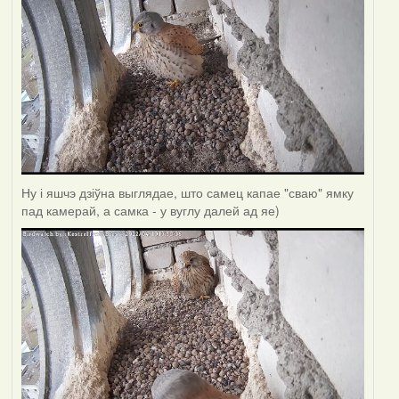
Ну і яшчэ дзіўна выглядае, што самец капае "сваю" ямку
пад камерай, а самка - у вуглу далей ад яе)