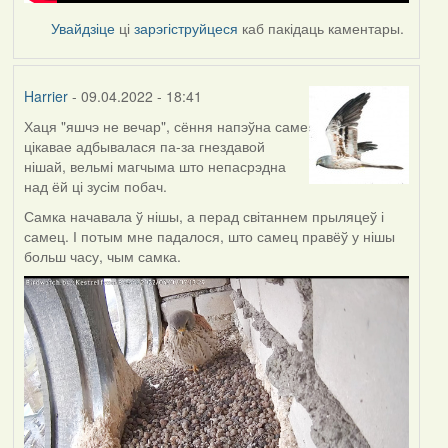
Увайдзіце
ці
зарэгіструйцеся
каб пакідаць каментары.
Harrier
- 09.04.2022 - 18:41
Хаця "яшчэ не вечар", сёння напэўна саме
цікавае адбывалася па-за гнездавой
нішай, вельмі магчыма што непасрэдна
над ёй ці зусім побач.
Самка начавала ў нішы, а перад світаннем прыляцеў і
самец. І потым мне падалося, што самец правёў у нішы
больш часу, чым самка.