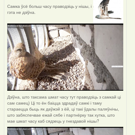
Самка ўсё больш часу праводзіць у нішы, і
гэта не дзіўна.
Дзіўна, што таксама шмат часу тут праводзіць з самкай ці
сам самец) Ці то ён баіцца здрадаў самкі і таму
стараецца быць як даўжэй з ёй, ці такі ўдалы паляўнічы,
што забяспечвае ежай сябе і партнёрку так хутка, што
мае шмат часу каб сядзець у гнездавой нішы?