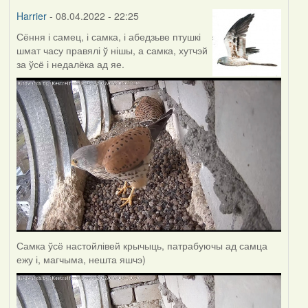
Harrier
- 08.04.2022 - 22:25
Сёння і самец, і самка, і абедзьве птушкі
шмат часу правялі ў нішы, а самка, хутчэй
за ўсё і недалёка ад яе.
Самка ўсё настойлівей крычыць, патрабуючы ад самца
ежу і, магчыма, нешта яшчэ)