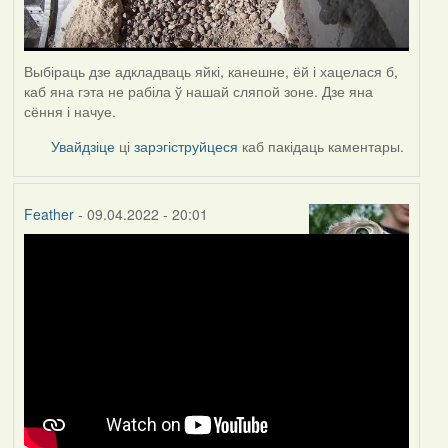
Выбіраць дзе адкладваць яйкі, канешне, ёй і хацелася б,
каб яна гэта не рабіла ў нашай сляпой зоне. Дзе яна
сёння і начуе.
Увайдзіце
ці
зарэгіструйцеся
каб пакідаць каментары.
Feather
- 09.04.2022 - 20:01