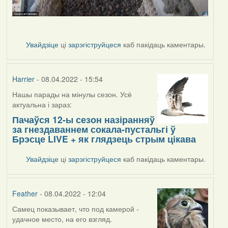
Увайдзіце
ці
зарэгіструйцеся
каб пакідаць каментары.
Harrier
- 08.04.2022 - 15:54
Нашы парады на мінулы сезон. Усё
актуальна і зараз:
Пачаўся 12-ы сезон назіранняў
за гнездаваннем сокала-пустальгі ў
Брэсце LIVE + як глядзець стрым цікава
Увайдзіце
ці
зарэгіструйцеся
каб пакідаць каментары.
Feather
- 08.04.2022 - 12:04
Самец показывает, что под камерой -
удачное место, на его взгляд.