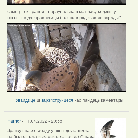
самец - як і раней - параўнальна шмат часу сядзіць у
нішы - не давярае самцы і так папярэджвае яе здрады?
Увайдзіце
ці
зарэгіструйцеся
каб пакідаць каментары.
Harrier
- 11.04.2022 - 20:58
Зранку і пасля абеду ў нішы доўга нікога
не было. І гэта выкарыстала тая ж (?) пара