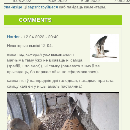
5.06.2022
6.06.2022
6.06.2022
7.06.20
Увайдзіце
ці
зарэгіструйцеся
каб пакідаць каментары.
COMMENTS
Harrier
- 12.04.2022 - 20:40
Некаторыя вынікі 12-04:
ямка пад камерай ужо выкапаная і
магчыма таму ўжо не цікаваць ні самца
(зрабіў, што змог)), ні самку (ранавата яшчэ ў яе
прысядаць, бо першае яйка не сфармавалася).
самка як і ў папярэднія дні галодная, нагадвае пра гэта
самцу калі ён у нішы амаль пастаянна: