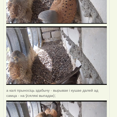
а калі прыносіць здабычу - вырывае і кушае далей ад
самца - на ўсялякі выпадак);