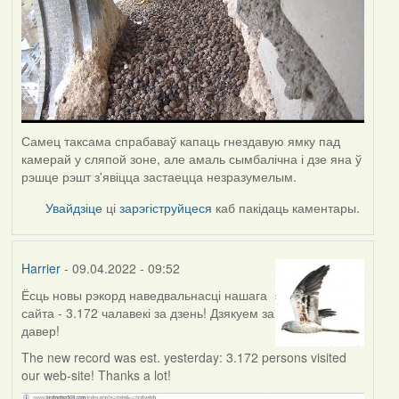
Самец таксама спрабаваў капаць гнездавую ямку пад
камерай у сляпой зоне, але амаль сымбалічна і дзе яна ў
рэшце рэшт з'явіцца застаецца незразумелым.
Увайдзіце
ці
зарэгіструйцеся
каб пакідаць каментары.
Harrier
- 09.04.2022 - 09:52
Ёсць новы рэкорд наведвальнасці нашага
сайта - 3.172 чалавекі за дзень! Дзякуем за
давер!
The new record was est. yesterday: 3.172 persons visited
our web-site! Thanks a lot!