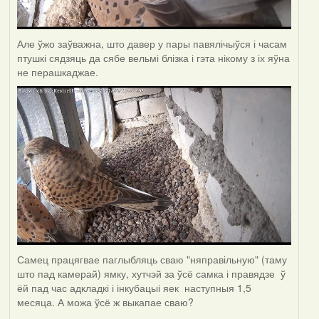
Але ўжо заўважна, што давер у пары павялічыўся і часам
птушкі сядзяць да сябе вельмі блізка і гэта нікому з іх яўна
не перашкаджае.
Самец працягвае паглыбляць сваю "няправільную" (таму
што пад камерай) ямку, хутчэй за ўсё самка і правядзе ў
ёй пад час адкладкі і інкубацыі яек наступныя 1,5
месяца. А можа ўсё ж выкапае сваю?