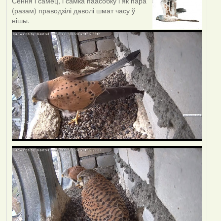
Сёння і самец, і самка паасобку і як пара
(разам) праводзілі даволі шмат часу ў
нішы.