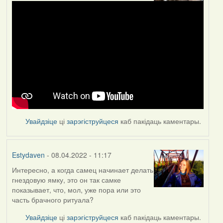
Увайдзіце
ці
зарэгіструйцеся
каб пакідаць каментары.
Estydaven
- 08.04.2022 - 11:17
Интересно, а когда самец начинает делать
гнездовую ямку, это он так самке
показывает, что, мол, уже пора или это
часть брачного ритуала?
Увайдзіце
ці
зарэгіструйцеся
каб пакідаць каментары.