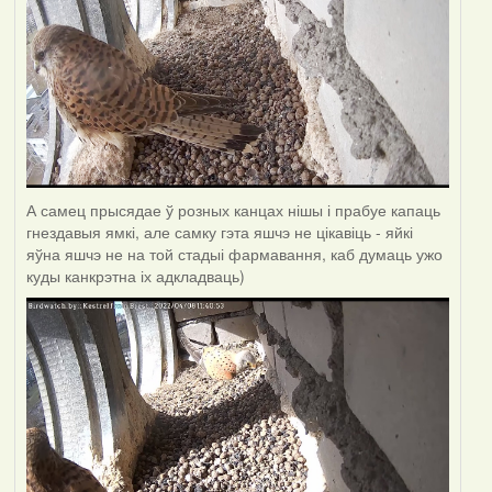
А самец прысядае ў розных канцах нішы і прабуе капаць
гнездавыя ямкі, але самку гэта яшчэ не цікавіць - яйкі
яўна яшчэ не на той стадыі фармавання, каб думаць ужо
куды канкрэтна іх адкладваць)