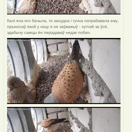
Калі яна яго бачыла, то занудна і гучна патрабавала ежу,
прыносаў якой у нішу я не заўважыў - хутчэй за ўсё,
здабычу самцы ён перадаваў недзе побач.