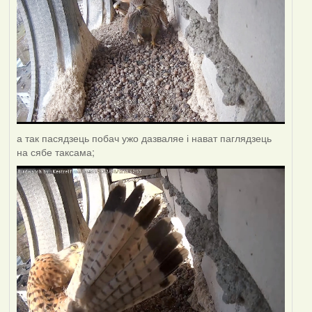
а так пасядзець побач ужо дазваляе і нават паглядзець
на сябе таксама;