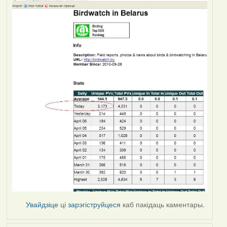
Увайдзіце
ці
зарэгіструйцеся
каб пакідаць каментары.