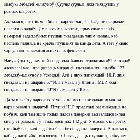
зімоўкі лебедзей-клікуноў (
Cygnus cygnus
), якія гняздуюць у
розных шыротах.
Аказалася, што значна больш кароткі час, калі лёд не пакрывае
паверхню вадаёмаў у высокіх шыротах, прымушае вялікіх
памерамі вадаплаўных птушак гнездаваць такім чынам, каб
паспець падняць на крыло птушанят да канца лета. А гэта ў сваю
чаргу, змяняе важныя аспекты іх феналогіі.
Навукоўцы з дапамогай спадарожнікавых перадатчыкаў і сэнсараў
адсочвалі час і працягласць міграцыі, гнездавання і зімоўкі 127
лебедзяў-клікуноў з Усходняй Азіі з двух папуляцый:
HLP,
якія
гнездавалі на шыраце
67°N,
а зімавалі ў Японіі і
MLP,
якія
гнездавалі на шыраце
48°N
і зімавалі ў Кітае
.
Даты прылёту дарослых птушак на месца гнездавання моцна
карэліравалі з шыратой. Птушкі
HLP
прыляталі размнажацца на
поўнач, калі там яшчэ толькі палова паверхні вызвалілася з-пад
снегу і праводзілі ў гэтых мясцінах 142 дні. У высокіх шыротах
гэта быў час, калі вадаёмы былі без ільда на паверхні. А для таго,
каб адкласці яйкі, высядзець іх і выгадаваць птушанят, клікунам