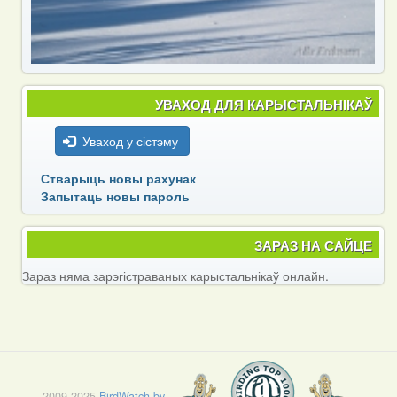
УВАХОД ДЛЯ КАРЫСТАЛЬНІКАЎ
Уваход у сістэму
Стварыць новы рахунак
Запытаць новы пароль
ЗАРАЗ НА САЙЦЕ
Зараз няма зарэгістраваных карыстальнікаў онлайн.
2009-2025
BirdWatch.by
.