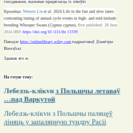
гнездавання, вызначае працягласць іх зімоўкі.
Крыніца:
Wenxin Liu
et
al.
2024
Life in the fast and slow lanes:
contrasting timing of annual cycle events in high- and mid-latitude
breeding Whooper Swans (
Cygnus cygnus
)
, f
irst published: 28 June
2024 IBIS
https://doi.org/10.1111/ibi.13339
Паводле
https://onlinelibrary.wiley.com
падрыхтаваў Дзьмітры
Вінчэўскі
Здымак яго ж
На гэтую тэму:
Лебедзь-клікун з Польшчы летаваў
…пад Варкутой
Лебедзь-клікун з Польшчы паляцеў
ліняць у запалярную тундру Расіі