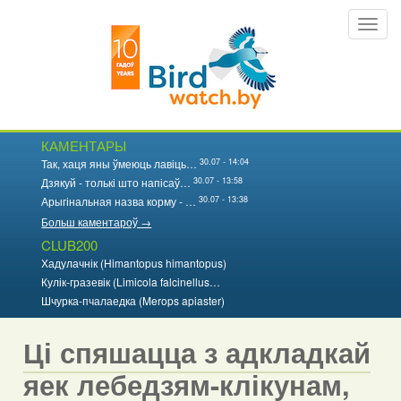
Перайсці
Toggl
да
navig
асноўнага
змесціва
КАМЕНТАРЫ
30.07 - 14:04
Так, хаця яны ўмеюць лавіць…
30.07 - 13:58
Дзякуй - толькі што напісаў…
30.07 - 13:38
Арыгінальная назва корму - …
Больш каментароў →
CLUB200
Хадулачнік (Himantopus himantopus)
Кулік-гразевік (Limicola falcinellus…
Шчурка-пчалаедка (Merops apiaster)
Ці спяшацца з адкладкай
яек лебедзям-клікунам,