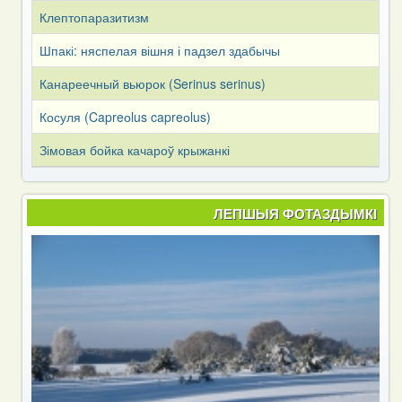
Клептопаразитизм
Шпакі: няспелая вішня і падзел здабычы
Канареечный вьюрок (Serinus serinus)
Косуля (Capreоlus capreоlus)
Зімовая бойка качароў крыжанкі
ЛЕПШЫЯ ФОТАЗДЫМКІ