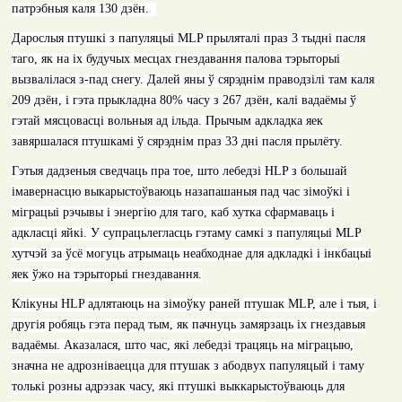
патрэбныя каля 130 дзён.
Дарослыя птушкі з папуляцыі
MLP
прыляталі праз 3 тыдні пасля
таго, як на іх будучых месцах гнездавання палова тэрыторыі
вызвалілася з-пад снегу. Далей яны ў сярэднім праводзілі там каля
209 дзён, і гэта прыкладна 80% часу з 267 дзён, калі вадаёмы ў
гэтай мясцовасці вольныя ад ільда. Прычым адкладка яек
завяршалася птушкамі ў сярэднім праз 33 дні пасля прылёту.
Гэтыя дадзеныя сведчаць пра тое, што лебедзі
HLP
з большай
імавернасцю выкарыстоўваюць назапашаныя пад час зімоўкі і
міграцыі рэчывы і энергію для таго, каб хутка сфармаваць і
адкласці яйкі. У супрацьлегласць гэтаму
c
амкі з папуляцыі
MLP
хутчэй за ўсё могуць атрымаць неабходнае для адкладкі і інкбацыі
яек ўжо на тэрыторыі гнездавання.
Клікуны
HLP
адлятаюць на зімоўку раней птушак
MLP,
але і тыя, і
другія робяць гэта перад тым, як пачнуць замярзаць іх гнездавыя
вадаёмы. Аказалася, што час, які лебедзі трацяць на міграцыю,
значна не адрозніваецца для птушак з абодвух папуляцый і таму
толькі розны адрэзак часу, які птушкі выккарыстоўваюць для