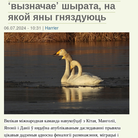
‘вызначае’ шырата, на
якой яны гняздуюць
06.07.2024 - 10:31
|
Harrier
Вялікая міжнародная каманда навукоўцаў з Кітая, Манголіі,
Японіі і Даніі ў нядаўна апублікаваным даследаванні прывяла
цікавыя дадзеныя адносна феналогіі размнажэння, міграцыі і