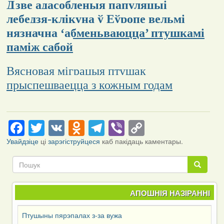
Дзве адасобленыя папуляцыі
лебедзя-клікуна ў Еўропе вельмі
нязначна ‘абменьваюцца’ птушкамі
паміж сабой
Вясновая міграцыя птушак
прыспешваецца з кожным годам
Facebook
Twitter
VK
Odnoklassniki
Telegram
Viber
Copy
Link
Увайдзіце
ці
зарэгіструйцеся
каб пакідаць каментары.
Пошук
Пошук
АПОШНІЯ НАЗІРАННІ
Птушыны пярэпалах з-за вужа