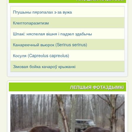
Птушыны пярэпалах з-за вужа
Клептопаразитизм
Шпакі: няспелая вішня і падзел здабычы
Канареечный вьюрок (Serinus serinus)
Косуля (Capreоlus capreоlus)
Зімовая бойка качароў крыжанкі
ЛЕПШЫЯ ФОТАЗДЫМКІ