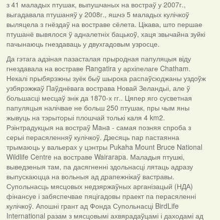
з 41 маладых птушак, выпушчаных на востраў у 2007г.,
выгадавала птушаняў у 2008г., яшчэ 5 маладых кулічкоў
выляцела з гнёздаў на востраве сёлета. Цікава, што першае
птушанё вывялося ў адналетніх бацькоў, хаця звычайна зуйкі
пачынаюць гнездаваць у двухгадовым узросце.
Да гэтага адзіная пазасталая прыродная папуляцыя віду
гнездавала на востраве Rangatira у архіпелаге Chatham.
Некалі прыбярэжны зуёк быў шырока распаўсюджаны уздоўж
узбярэжжаў Паўднёвага вострава Новай Зеландыі, але ў
большасці месцаў знік да 1870-х гг.. Цяпер яго сусветная
папуляцыя налічвае не больш 250 птушак, пры чым яны
жывуць на тэрыторыі плошчай толькі каля 4 km2.
Рэінтрадукцыя на востраў Maнa - самая позняя спроба з
серыі перасяленняў кулічкоў. Дзесяць пар пастаянна
трымаюць у вальерах у цэнтры Pukaha Mount Bruce National
Wildlife Centre на востраве Wairarapa. Маладыя птушкі,
выведзеныя там, па дасягненні здольнасці лятаць адразу
выпускаюцца на вольныя ад драпежнікаў вастравы.
Супольнасць мясцовых недзяржаўных арганізацый (НДА)
фінансуе і забяспечвае пяцігадовы праект па перасяленні
кулічкоў. Апошні грант ад Фонда Супольнасці BirdLife
International разам з мясцовымі ахвярадаўцамі і даходамі ад