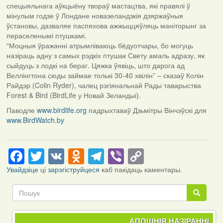
спецыяльнага аўкцыёну твораў мастацтва, які правялі ў
мінулым годзе ў Лондане новазеландзкія дзяржаўныя
ўстановы, дазваляе паспяхова ажжыццяўляць маніторынг за
пераселенымі птушкамі.
“Моцныя ўражанні атрымліваюць бёдуотчары, бо могуць
назіраць адну з самых рэдкіх птушак Свету амаль адразу, як
сыйдуць з лодкі на бераг. Цяжка ўявіць, што дарога ад
Веллінгтона сюды займае толькі 30-40 хвілін” – сказаў Колін
Райдэр (Colin Ryder), чалец рэгіянальнай Рады таварыства
Forest & Bird (BirdLife у Новай Зеландыі).
Паводле
www.birdlife.org
падрыхтаваў Дзьмітры Вінчэўскі для
www.BirdWatch.by
Facebook
Twitter
VK
Odnoklassniki
Telegram
Viber
Copy
Link
Увайдзіце
ці
зарэгіструйцеся
каб пакідаць каментары.
Пошук
Пошук
АПОШНІЯ НАЗІРАННІ