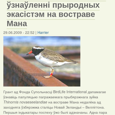
ўзнаўленні прыродных
экасістэм на востраве
Мана
29.06.2009 - 22:52
|
Harrier
Грант ад Фонда Супольнасці BirdLife International дапамагае
ўзнавіць папуляцыю пагражаемага прыбярэжнага зуйка
Thinornis novaeseelandiae
на востраве Мана недалёка ад
заходняга ўзбярэжжа сталіцы Новай Зеландыі – Веллігтона.
Першыя індыкатары поспеху ўжо былі адзначаны. Адна пара