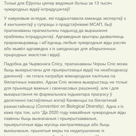
Толькі для Еўропы цяпер вядомыя больш за 13 тысяч
чужародных відаў-інтрадуцэнтаў!
У навуковым аглядзе, які падрыхтавала каманда экспертаў з
4 кантынентаў у супрацы з прадстаўнікамі МСАП, быў
прапанаваны прагматычны падыход да вырашэння
праблемы інтрадуцэнтаў. Адпаведныя крытэры дазваляюць
праранжыраваць і аб’яднаць любыя чужародныя віды раслін
або жывёл адпаведна з іх шкоднасцю для абарыгенных
прыродных экасістэм і відаў.
Падобна да Чырвонага Спісу, прапанаваны Чорны Спіс можа
быць выкарыстаны для прыярытэзацыі відаў па неабходнасці
дзеянняў - як гэтага патрабуе міжнародная палітыка па
біялагічных інвазіях. Аднак Спіс можна выкарыстаць не толькі
для прыняцця важных і своечасовых рашэнняў, але і для
выкарыстання як фармальнага індыкатара прагрэсу ў
дасягненні пастаўленых мэтаў Канвенцыі па біялагічнай
разнастайнасці (Convention on Biological Diversity). Адна з іх
кажа пра тое, што “Да 2020 году інвазійныя чужародныя віды
павінны быць вызначаныя і прыярытэзаваныя,
прыярытэтныя віды мусяць кантралявацца або быць
вынішчаныя, прынятыя меры па недапушчэнню іх