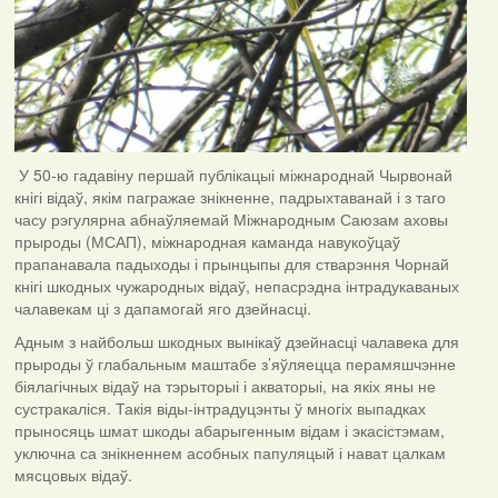
У 50-ю гадавіну першай публікацыі міжнароднай Чырвонай
кнігі відаў, якім пагражае знікненне, падрыхтаванай і з таго
часу рэгулярна абнаўляемай Міжнародным Саюзам аховы
прыроды (МСАП), міжнародная каманда навукоўцаў
прапанавала падыходы і прынцыпы для стварэння Чорнай
кнігі шкодных чужародных відаў, непасрэдна інтрадукаваных
чалавекам ці з дапамогай яго дзейнасці.
Адным з найбольш шкодных вынікаў дзейнасці чалавека для
прыроды ў глабальным маштабе з’яўляецца перамяшчэнне
біялагічных відаў на тэрыторыі і акваторыі, на якіх яны не
сустракаліся. Такія віды-інтрадуцэнты ў многіх выпадках
прыносяць шмат шкоды абарыгенным відам і экасістэмам,
уключна са знікненнем асобных папуляцый і нават цалкам
мясцовых відаў.