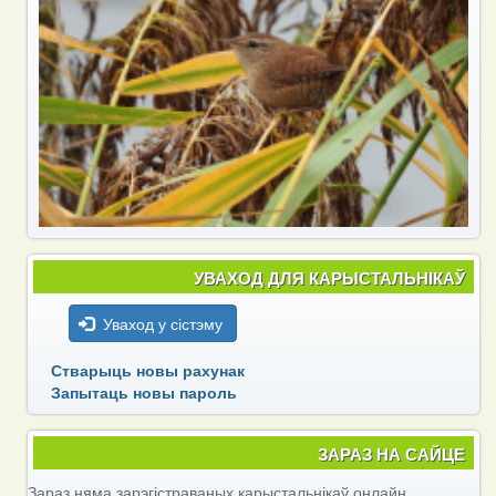
УВАХОД ДЛЯ КАРЫСТАЛЬНІКАЎ
Уваход у сістэму
Стварыць новы рахунак
Запытаць новы пароль
ЗАРАЗ НА САЙЦЕ
Зараз няма зарэгістраваных карыстальнікаў онлайн.