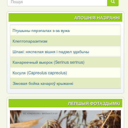
Пошук
АПОШНІЯ НАЗІРАННІ
Птушыны пярэпалах з-за вужа
Клептопаразитизм
Шпакі: няспелая вішня і падзел здабычы
Канареечный вьюрок (Serinus serinus)
Косуля (Capreоlus capreоlus)
Зімовая бойка качароў крыжанкі
ЛЕПШЫЯ ФОТАЗДЫМКІ