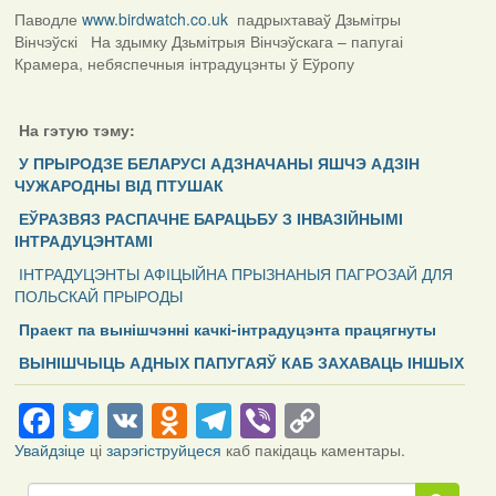
Паводле
www.birdwatch.co.uk
падрыхтаваў Дзьмітры
Вінчэўскі
На здымку Дзьмітрыя Вінчэўскага – папугаі
Крамера, небяспечныя інтрадуцэнты ў Еўропу
На гэтую тэму:
У ПРЫРОДЗЕ БЕЛАРУСІ АДЗНАЧАНЫ ЯШЧЭ АДЗІН
ЧУЖАРОДНЫ ВІД ПТУШАК
ЕЎРАЗВЯЗ РАСПАЧНЕ БАРАЦЬБУ З ІНВАЗІЙНЫМІ
ІНТРАДУЦЭНТАМІ
ІНТРАДУЦЭНТЫ АФІЦЫЙНА ПРЫЗНАНЫЯ ПАГРОЗАЙ ДЛЯ
ПОЛЬСКАЙ ПРЫРОДЫ
Праект па вынішчэнні качкі-інтрадуцэнта працягнуты
ВЫНІШЧЫЦЬ АДНЫХ ПАПУГАЯЎ КАБ ЗАХАВАЦЬ ІНШЫХ
Facebook
Twitter
VK
Odnoklassniki
Telegram
Viber
Copy
Link
Увайдзіце
ці
зарэгіструйцеся
каб пакідаць каментары.
Пошук