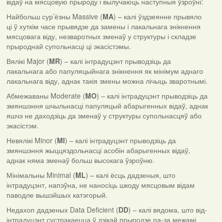
відаў на мясцовую прыроду і вылучаюць наступныя ўзроўні:
Найбольш сур’ёзны Massive (
MA
) – калі ўздзеянне прывяло
ці ў хуткім часе прывядзе да замены і лакальнага знікнення
мясцовага віду, незваротных зменаў у структуры і складзе
прыроднай супольнасці ці экасістэмы.
Вялікі Major (
MR
) – калі інтрадуцэнт прыводзіць да
лакальнага або папуляцыйнага знікнення як мінімум аднаго
лакальнага віду, аднак такія змены можна лічыць зваротнымі.
Абмежаваны Moderate (
MO
) – калі інтрадуцэнт прыводзіць да
змяншэння шчыльнасці папуляцый абарыгенных відаў, аднак
яшчэ не даходзіць да зменаў у структуры супольнасцяў або
экасістэм.
Невялікі Minor (
MI
) – калі інтрадуцэнт прыводзіць да
змяншэння жыццяздольнасці асобін абарыгенных відаў,
аднак няма зменаў больш высокага ўзроўню.
Мінімальны Minimal (
ML
) – калі ёсць дадзеныя, што
інтрадуцэнт, напэўна, не наносіць шкоду мясцовым відам
паводле вышэйшых катэгорый.
Недахоп дадзеных Data Deficient (
DD
) – калі вядома, што від-
інтрадуцэнт сустракаецца ў дзікай прыродзе па-за межамі