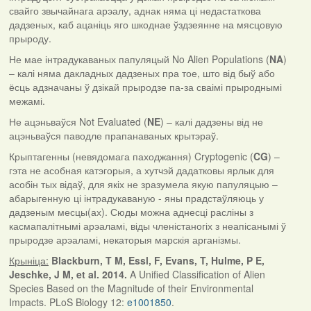
свайго звычайнага арэалу, аднак няма ці недастаткова
дадзеных, каб ацаніць яго шкоднае ўздзеянне на мясцовую
прыроду.
Не мае інтрадукаваных папуляцый No Alien Populations (
NA
)
– калі няма дакладных дадзеных пра тое, што від быў або
ёсць адзначаны ў дзікай прыродзе па-за сваімі прыроднымі
межамі.
Не ацэньваўся Not Evaluated (
NE
) – калі дадзены від не
ацэньваўся паводле прапанаваных крытэраў.
Крыптагенны (невядомага паходжання) Cryptogenic (
CG
) –
гэта не асобная катэгорыя, а хутчэй дадатковы ярлык для
асобін тых відаў, для якіх не зразумела якую папуляцыю –
абарыгенную ці інтрадукаваную - яны прадстаўляюць у
дадзеным месцы(ах). Сюды можна аднесці расліны з
касмапалітнымі арэаламі, віды членістаногіх з неапісанымі ў
прыродзе арэаламі, некаторыя марскія арганізмы.
Крыніца:
Blackburn, T M, Essl, F, Evans, T, Hulme, P E,
Jeschke, J M, et al. 2014.
A Unified Classification of Alien
Species Based on the Magnitude of their Environmental
Impacts. PLoS Biology 12:
e1001850
.