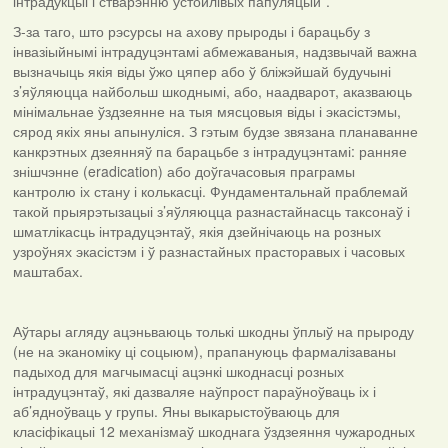
інтрадукцыі і стварэнню ўстойлівых папуляцый”.
З-за таго, што рэсурсы на ахову прыроды і барацьбу з
інвазіыйнымі інтрадуцэнтамі абмежаваныя, надзвычай важна
вызначыць якія віды ўжо цяпер або ў бліжэйшай будучыні
з’яўляюцца найбольш шкоднымі, або, наадварот, аказваюць
мінімальнае ўздзеянне на тыя мясцовыя віды і экасістэмы,
сярод якіх яны апынуліся. З гэтым будзе звязана планаванне
канкрэтных дзеянняў па барацьбе з інтрадуцэнтамі: ранняе
знішчэнне (eradication) або доўгачасовыя праграмы
кантролю іх стану і колькасці. Фундаментальнай праблемай
такой прыярэтызацыі з’яўляюцца разнастайнасць таксонаў і
шматлікасць інтрадуцэнтаў, якія дзейнічаюць на розных
узроўнях экасістэм і ў разнастайных прасторавых і часовых
маштабах.
Аўтары агляду ацэньваюць толькі шкодны ўплыў на прыроду
(не на эканоміку ці соцыюм), прапануюць фармалізаваны
падыход для магчымасці ацэнкі шкоднасці розных
інтрадуцэнтаў, які дазваляе наўпрост параўноўваць іх і
аб’ядноўваць у групы. Яны выкарыстоўваюць для
класіфікацыі 12 механізмаў шкоднага ўздзеяння чужародных