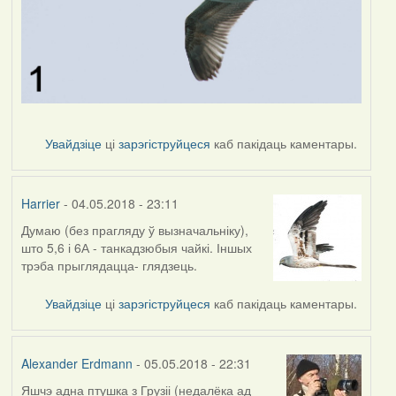
Увайдзіце
ці
зарэгіструйцеся
каб пакідаць каментары.
Harrier
- 04.05.2018 - 23:11
Думаю (без прагляду ў вызначальніку),
што 5,6 і 6А - танкадзюбыя чайкі. Іншых
трэба прыглядацца- глядзець.
Увайдзіце
ці
зарэгіструйцеся
каб пакідаць каментары.
Alexander Erdmann
- 05.05.2018 - 22:31
Яшчэ адна птушка з Грузіі (недалёка ад