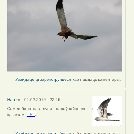
Увайдзіце
ці
зарэгіструйцеся
каб пакідаць каментары.
Harrier
- 01.02.2019 - 22:15
Самец балотнага луня - параўнайце са
In
здымкамі
.
ТУТ
.
reply
to
by
Увайдзіце
ці
зарэгіструйцеся
каб пакідаць каментары.