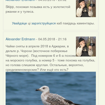
Skipp, похожая позывка есть у золотистой
In
ржанки и у тулеса.
reply
to
by
Увайдзіце
ці
зарэгіструйцеся
каб пакідаць каментары.
Skipp
Alexander Erdmann
- 04.05.2018 - 21:16
Чайки сняты в апреле 2018 в Аджарии, в
дельте р. Чорохи (восточное побережье
Чёрного моря). Под номером 6 и 6-а похожи
на морского голубка, а номер 5 - тоже похожа на голубка,
но голова слишком круглая. Остальные, вероятно,
средиземноморские? Или ещё кто есть?