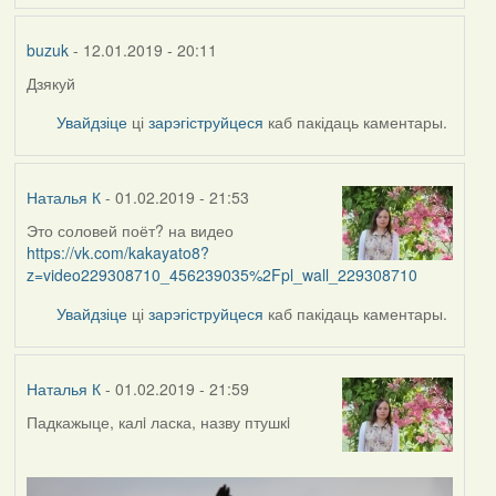
buzuk
- 12.01.2019 - 20:11
Дзякуй
Увайдзіце
ці
зарэгіструйцеся
каб пакідаць каментары.
Наталья К
- 01.02.2019 - 21:53
Это соловей поёт? на видео
https://vk.com/kakayato8?
z=video229308710_456239035%2Fpl_wall_229308710
Увайдзіце
ці
зарэгіструйцеся
каб пакідаць каментары.
Наталья К
- 01.02.2019 - 21:59
Падкажыце, калi ласка, назву птушкi