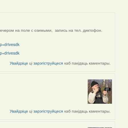
вечером на поле с озимыми, запись на тел. диктофон.
p=drivesdk
p=drivesdk
Увайдзіце
ці
зарэгіструйцеся
каб пакідаць каментары.
Увайдзіце
ці
зарэгіструйцеся
каб пакідаць каментары.