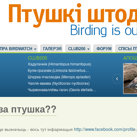
ПРА BIRDWATCH
ГАЛЕРЭЯ
CLUB200
ФОРУМ
СПІСЫ П
CLUB200
АПОШ
Хадулачнік (Himantopus himantopus)
Кулік-гразевік (Limicola falcinellus…
Шчурка-пчалаедка (Merops apiaster)
Чапля-кваква (Nycticorax nycticorax)
Чырвонаваллёвы гагач (Gavia stellata…
за птушка??
 вызначыць - вось тут інфармацыя
http://www.facebook.com/profi