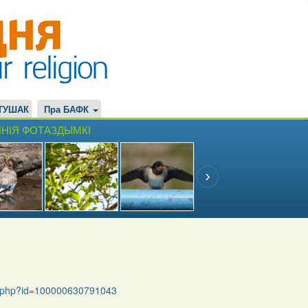
ТУШАК
Пра БАФК
НІЯ ФОТАЗДЫМКІ
le.php?id=100000630791043