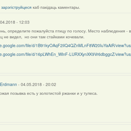
і
зарэгіструйцеся
каб пакідаць каментары.
.04.2018 - 12:03
нь, определите пожалуйста птицу по голосу. Место наблюдения - 
ц не видел, но они там стайками кочевали.
rive.google.com/file/d/1B91kyOAqF2iIQ4QZnMLnF8W20IuYaAiR/view?us
rive.google.com/file/d/16pLWhEn_WlnF-LURXXynXK9Vr6dbggcZ/view?us
 Erdmann
- 04.05.2018 - 20:02
хожая позывка есть у золотистой ржанки и у тулеса.