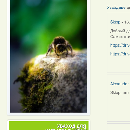
Увайдзіце
ц
Skipp
- 16
Добрый де
Самих пти
https://d
https://d
Alexander
Skipp, по
In
reply
to
by
Skipp
УВАХОД ДЛЯ