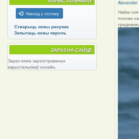
КАРЫСТАЛЬНІКАЎ
Alexander
Чайки сня
Уваход у сістэму
похожи на
средизем
Стварыць новы рахунак
Запытаць новы пароль
ЗАРАЗ НА САЙЦЕ
Зараз няма зарэгістраваных
карыстальнікаў онлайн.