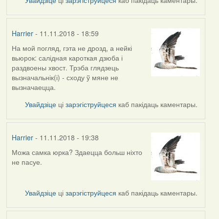
Harrier
- 11.11.2018 - 18:59
На мой погляд, гэта не дрозд, а нейкі
In
вьюрок: салідная кароткая дзюба і
reply
раздвоены хвост. Трэба глядзець
to
вызначальнік(і) - сходу ў мяне не
by
вызначаецца.
arktous
Увайдзіце
ці
зарэгіструйцеся
каб пакідаць каментары.
Harrier
- 11.11.2018 - 19:38
Можа самка юрка? Здаецца больш ніхто
In
не пасуе.
reply
to
by
Увайдзіце
ці
зарэгіструйцеся
каб пакідаць каментары.
Harrier