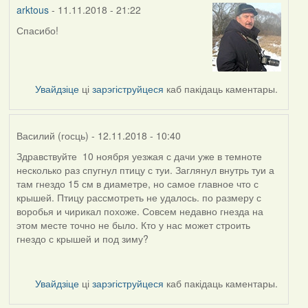
arktous
- 11.11.2018 - 21:22
Спасибо!
In
reply
to
by
Увайдзіце
ці
зарэгіструйцеся
каб пакідаць каментары.
Harrier
Василий (госць)
- 12.11.2018 - 10:40
Здравствуйте 10 ноября уезжая с дачи уже в темноте
несколько раз спугнул птицу с туи. Заглянул внутрь туи а
там гнездо 15 см в диаметре, но самое главное что с
крышей. Птицу рассмотреть не удалось. по размеру с
воробья и чирикал похоже. Совсем недавно гнезда на
этом месте точно не было. Кто у нас может строить
гнездо с крышей и под зиму?
Увайдзіце
ці
зарэгіструйцеся
каб пакідаць каментары.