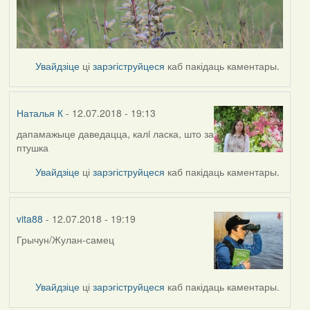
Увайдзіце
ці
зарэгіструйцеся
каб пакідаць каментары.
Наталья К
- 12.07.2018 - 19:13
дапамажыце даведацца, калi ласка, што за
птушка
Увайдзіце
ці
зарэгіструйцеся
каб пакідаць каментары.
vita88
- 12.07.2018 - 19:19
Грычун/Жулан-самец
Увайдзіце
ці
зарэгіструйцеся
каб пакідаць каментары.