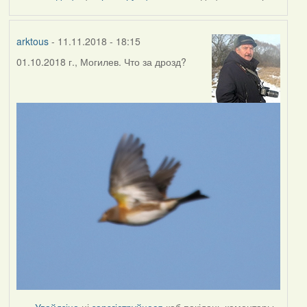
by
Harrier
arktous
- 11.11.2018 - 18:15
01.10.2018 г., Могилев. Что за дрозд?
Увайдзіце
ці
зарэгіструйцеся
каб пакідаць каментары.