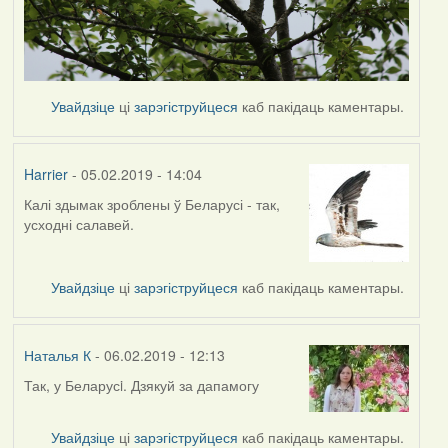
Увайдзіце
ці
зарэгіструйцеся
каб пакідаць каментары.
Harrier
- 05.02.2019 - 14:04
Калі здымак зроблены ў Беларусі - так,
In
усходні салавей.
reply
to
by
Увайдзіце
ці
зарэгіструйцеся
каб пакідаць каментары.
Наталья
К
Наталья К
- 06.02.2019 - 12:13
Так, у Беларусi. Дзякуй за дапамогу
In
reply
to
Увайдзіце
ці
зарэгіструйцеся
каб пакідаць каментары.