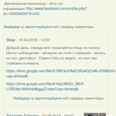
Дапамажыце вызначыць - вось тут
інфармацыя
http://www.facebook.com/profile.php?
id=100000630791043
Увайдзіце
ці
зарэгіструйцеся
каб пакідаць каментары.
Skipp
- 16.04.2018 - 12:03
Добрый день, определите пожалуйста птицу по голосу.
Место наблюдения - вечером на поле с озимыми, запись
на тел. диктофон. Самих птиц не видел, но они там
стайками кочевали.
https://drive.google.com/file/d/1B91kyOAqF2iIQ4QZnMLnF8W20Iu
usp=drivesdk
https://drive.google.com/file/d/16pLWhEn_WlnF-
LURXXynXK9Vr6dbggcZ/view?usp=drivesdk
Увайдзіце
ці
зарэгіструйцеся
каб пакідаць каментары.
Alexander Erdmann
- 04.05.2018 - 20:02