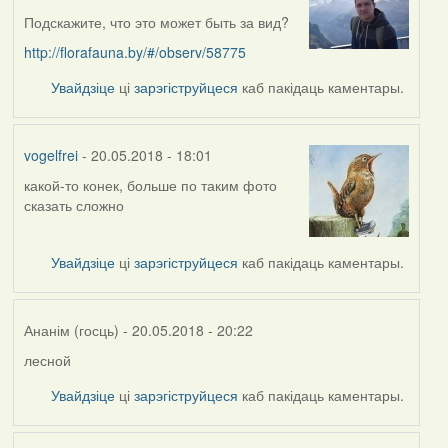
Подскажите, что это может быть за вид?
http://florafauna.by/#/observ/58775
Увайдзіце
ці
зарэгіструйцеся
каб пакідаць каментары.
vogelfrei
- 20.05.2018 - 18:01
какой-то конек, больше по таким фото
In
сказать сложно
reply
to
by
Увайдзіце
ці
зарэгіструйцеся
каб пакідаць каментары.
skinner
Ананім (госць)
- 20.05.2018 - 20:22
лесной
In
reply
Увайдзіце
ці
зарэгіструйцеся
каб пакідаць каментары.
to
by