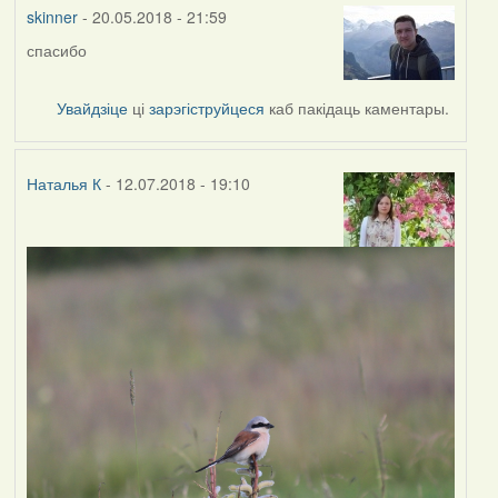
vogelfrei
skinner
- 20.05.2018 - 21:59
спасибо
Увайдзіце
ці
зарэгіструйцеся
каб пакідаць каментары.
Наталья К
- 12.07.2018 - 19:10