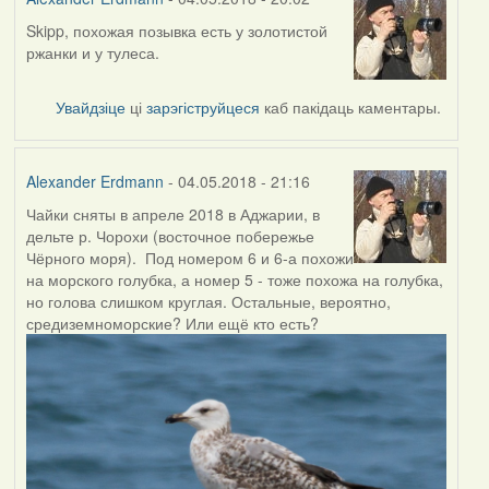
Skipp, похожая позывка есть у золотистой
In
ржанки и у тулеса.
reply
to
by
Увайдзіце
ці
зарэгіструйцеся
каб пакідаць каментары.
Skipp
Alexander Erdmann
- 04.05.2018 - 21:16
Чайки сняты в апреле 2018 в Аджарии, в
дельте р. Чорохи (восточное побережье
Чёрного моря). Под номером 6 и 6-а похожи
на морского голубка, а номер 5 - тоже похожа на голубка,
но голова слишком круглая. Остальные, вероятно,
средиземноморские? Или ещё кто есть?