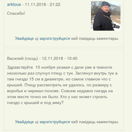
arktous
- 11.11.2018 - 21:22
Спасибо!
In
reply
to
by
Увайдзіце
ці
зарэгіструйцеся
каб пакідаць каментары.
Harrier
Василий (госць)
- 12.11.2018 - 10:40
Здравствуйте 10 ноября уезжая с дачи уже в темноте
несколько раз спугнул птицу с туи. Заглянул внутрь туи а
там гнездо 15 см в диаметре, но самое главное что с
крышей. Птицу рассмотреть не удалось. по размеру с
воробья и чирикал похоже. Совсем недавно гнезда на
этом месте точно не было. Кто у нас может строить
гнездо с крышей и под зиму?
Увайдзіце
ці
зарэгіструйцеся
каб пакідаць каментары.