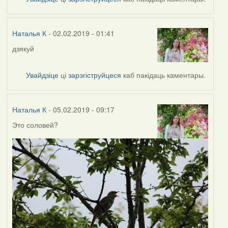
Наталья
К
Наталья К
- 02.02.2019 - 01:41
дзякуй
In
reply
to
Увайдзіце
ці
зарэгіструйцеся
каб пакідаць каментары.
by
Harrier
Наталья К
- 05.02.2019 - 09:17
Это соловей?