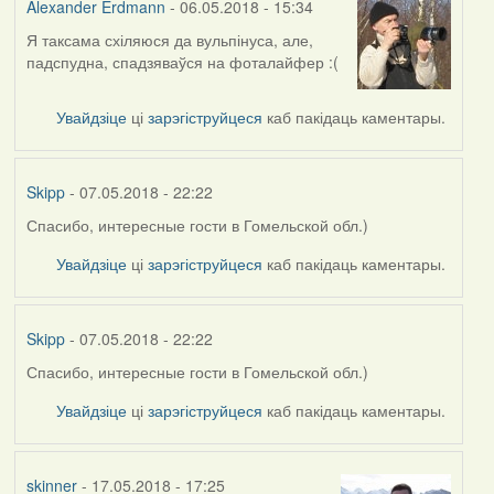
Alexander Erdmann
- 06.05.2018 - 15:34
Я таксама схіляюся да вульпінуса, але,
In
падспудна, спадзяваўся на фоталайфер :(
reply
to
by
Увайдзіце
ці
зарэгіструйцеся
каб пакідаць каментары.
Harrier
Skipp
- 07.05.2018 - 22:22
Спасибо, интересные гости в Гомельской обл.)
In
reply
Увайдзіце
ці
зарэгіструйцеся
каб пакідаць каментары.
to
by
Alexander
Skipp
- 07.05.2018 - 22:22
Erdmann
Спасибо, интересные гости в Гомельской обл.)
In
reply
Увайдзіце
ці
зарэгіструйцеся
каб пакідаць каментары.
to
by
Alexander
skinner
- 17.05.2018 - 17:25
Erdmann