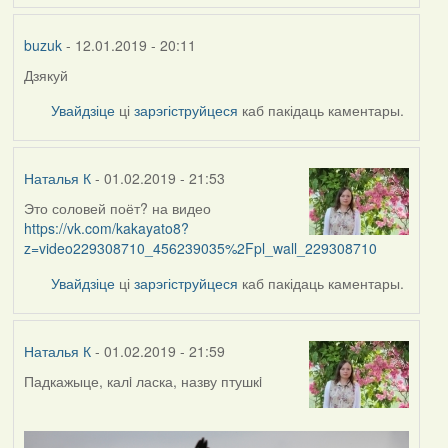
buzuk
- 12.01.2019 - 20:11
Дзякуй
Увайдзіце
ці
зарэгіструйцеся
каб пакідаць каментары.
Наталья К
- 01.02.2019 - 21:53
Это соловей поёт? на видео
https://vk.com/kakayato8?
z=video229308710_456239035%2Fpl_wall_229308710
Увайдзіце
ці
зарэгіструйцеся
каб пакідаць каментары.
Наталья К
- 01.02.2019 - 21:59
Падкажыце, калi ласка, назву птушкi