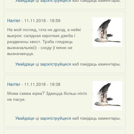
Harrier
- 11.11.2018 - 18:59
На мой погляд, гэта не дрозд, а нейкі
In
вьюрок: салідная кароткая дзюба і
reply
раздвоены хвост. Трэба глядзець
to
вызначальнік(і) - сходу ў мяне не
by
вызначаецца.
arktous
Увайдзіце
ці
зарэгіструйцеся
каб пакідаць каментары.
Harrier
- 11.11.2018 - 19:38
Можа самка юрка? Здаецца больш ніхто
In
не пасуе.
reply
to
by
Увайдзіце
ці
зарэгіструйцеся
каб пакідаць каментары.
Harrier