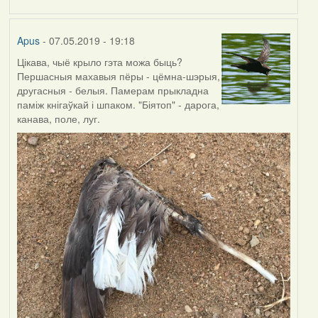
by
Harrier
Apus
- 07.05.2019 - 19:18
Цікава, чыё крыло гэта можа быць?
Першасныя махавыя пёры - цёмна-шэрыя,
другасныя - белыя. Памерам прыкладна
паміж кнігаўкай і шпаком. "Біятоп" - дарога,
канава, поле, луг.