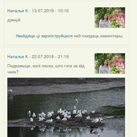
Наталья К
- 13.07.2018 - 10:16
дзякуй
Увайдзіце
ці
зарэгіструйцеся
каб пакідаць каментары.
Наталья К
- 22.07.2018 - 21:19
Падкажыце, калi ласка, што гэта за вiд
чаяк?