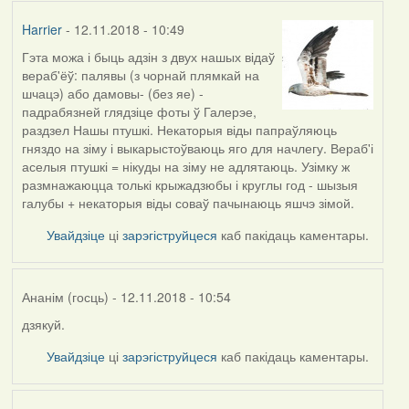
Harrier
- 12.11.2018 - 10:49
Гэта можа і быць адзін з двух нашых відаў
вераб'ёў: палявы (з чорнай плямкай на
шчацэ) або дамовы- (без яе) -
падрабязней глядзіце фоты ў Галерэе,
раздзел Нашы птушкі. Некаторыя віды папраўляюць
гняздо на зіму і выкарыстоўваюць яго для начлегу. Вераб'і
аселыя птушкі = нікуды на зіму не адлятаюць. Узімку ж
размнажаюцца толькі крыжадзюбы і круглы год - шызыя
галубы + некаторыя віды соваў пачынаюць яшчэ зімой.
Увайдзіце
ці
зарэгіструйцеся
каб пакідаць каментары.
Ананім (госць)
- 12.11.2018 - 10:54
дзякуй.
In
reply
Увайдзіце
ці
зарэгіструйцеся
каб пакідаць каментары.
to
by
Harrier