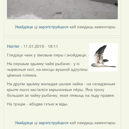
Увайдзіце
ці
зарэгіструйцеся
каб пакідаць каментары.
Harrier
- 11.01.2019 - 18:11
Глядзіце чаек у зімовым пяры і знойдзеце.
In
reply
На першым здымку чайкі рыбачкі - у іх
to
чырвоныя ногі, на месцы вушной адтуліны
by
цёмная плямка.
buzuk
На другім здымку маладая шызая чайка - на складзеным
крыле яшчэ засталіся карычневыя пёры. Яна троху
большая за чайку-рыбачку, якая ляжыць на льду правее.
На трэцім - абодва гэтыя ж віды.
Увайдзіце
ці
зарэгіструйцеся
каб пакідаць каментары.