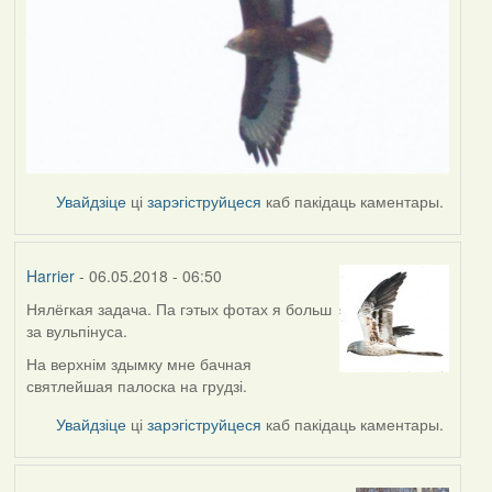
Увайдзіце
ці
зарэгіструйцеся
каб пакідаць каментары.
Harrier
- 06.05.2018 - 06:50
Нялёгкая задача. Па гэтых фотах я больш
за вульпінуса.
На верхнім здымку мне бачная
святлейшая палоска на грудзі.
Увайдзіце
ці
зарэгіструйцеся
каб пакідаць каментары.