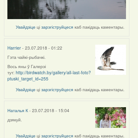
Увайдзіце
ці
зарэгіструйцеся
каб пакідаць каментары.
Harrier
- 23.07.2018 - 01:22
Гэта чайкі-рыбачкі.
In
reply
Вось яны ў Галерэі
to
тут:
http://birdwatch.by/gallery/all-last-foto?
by
ptuski_target_id=255
Наталья
Увайдзіце
ці
зарэгіструйцеся
каб пакідаць каментары.
К
Наталья К
- 23.07.2018 - 15:04
дзякуй.
In
reply
to
Увайдзіце
ці
зарэгіструйцеся
каб пакідаць каментары.