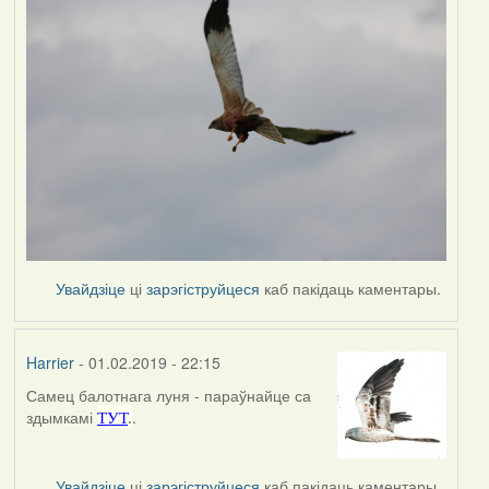
Увайдзіце
ці
зарэгіструйцеся
каб пакідаць каментары.
Harrier
- 01.02.2019 - 22:15
Самец балотнага луня - параўнайце са
In
здымкамі
.
ТУТ
.
reply
to
by
Увайдзіце
ці
зарэгіструйцеся
каб пакідаць каментары.