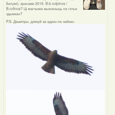
Батумі), красавік 2018. B.b.vulpinus /
B.rufinus? Ці магчыма вызначыць па гэтых
здымках?
P.S. Дзьмітры, дзякуй за адказ па чайках.