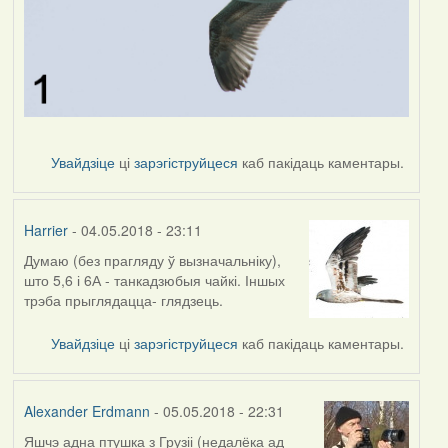
Увайдзіце
ці
зарэгіструйцеся
каб пакідаць каментары.
Harrier
- 04.05.2018 - 23:11
Думаю (без прагляду ў вызначальніку),
што 5,6 і 6А - танкадзюбыя чайкі. Іншых
трэба прыглядацца- глядзець.
Увайдзіце
ці
зарэгіструйцеся
каб пакідаць каментары.
Alexander Erdmann
- 05.05.2018 - 22:31
Яшчэ адна птушка з Грузіі (недалёка ад