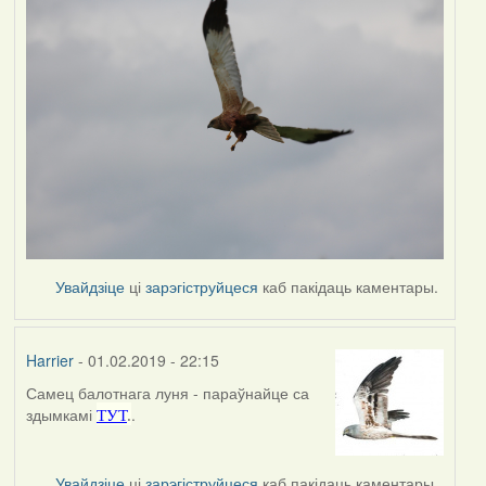
Увайдзіце
ці
зарэгіструйцеся
каб пакідаць каментары.
Harrier
- 01.02.2019 - 22:15
Самец балотнага луня - параўнайце са
In
здымкамі
.
ТУТ
.
reply
to
by
Увайдзіце
ці
зарэгіструйцеся
каб пакідаць каментары.