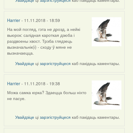
Harrier
- 11.11.2018 - 18:59
На мой погляд, гэта не дрозд, а нейкі
In
вьюрок: салідная кароткая дзюба і
reply
раздвоены хвост. Трэба глядзець
to
вызначальнік(і) - сходу ў мяне не
by
вызначаецца.
arktous
Увайдзіце
ці
зарэгіструйцеся
каб пакідаць каментары.
Harrier
- 11.11.2018 - 19:38
Можа самка юрка? Здаецца больш ніхто
In
не пасуе.
reply
to
by
Увайдзіце
ці
зарэгіструйцеся
каб пакідаць каментары.
Harrier