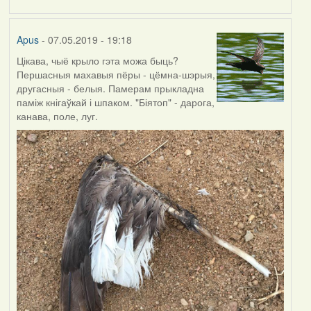
by
Harrier
Apus
- 07.05.2019 - 19:18
Цікава, чыё крыло гэта можа быць?
Першасныя махавыя пёры - цёмна-шэрыя,
другасныя - белыя. Памерам прыкладна
паміж кнігаўкай і шпаком. "Біятоп" - дарога,
канава, поле, луг.