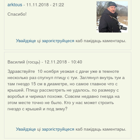
arktous
- 11.11.2018 - 21:22
Спасибо!
In
reply
to
by
Увайдзіце
ці
зарэгіструйцеся
каб пакідаць каментары.
Harrier
Василий (госць)
- 12.11.2018 - 10:40
Здравствуйте 10 ноября уезжая с дачи уже в темноте
несколько раз спугнул птицу с туи. Заглянул внутрь туи а
там гнездо 15 см в диаметре, но самое главное что с
крышей. Птицу рассмотреть не удалось. по размеру с
воробья и чирикал похоже. Совсем недавно гнезда на
этом месте точно не было. Кто у нас может строить
гнездо с крышей и под зиму?
Увайдзіце
ці
зарэгіструйцеся
каб пакідаць каментары.