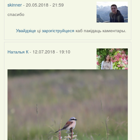
vogelfrei
skinner
- 20.05.2018 - 21:59
спасибо
Увайдзіце
ці
зарэгіструйцеся
каб пакідаць каментары.
Наталья К
- 12.07.2018 - 19:10