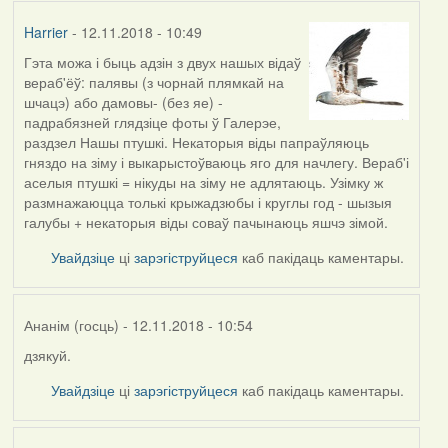
Harrier
- 12.11.2018 - 10:49
Гэта можа і быць адзін з двух нашых відаў
вераб'ёў: палявы (з чорнай плямкай на
шчацэ) або дамовы- (без яе) -
падрабязней глядзіце фоты ў Галерэе,
раздзел Нашы птушкі. Некаторыя віды папраўляюць
гняздо на зіму і выкарыстоўваюць яго для начлегу. Вераб'і
аселыя птушкі = нікуды на зіму не адлятаюць. Узімку ж
размнажаюцца толькі крыжадзюбы і круглы год - шызыя
галубы + некаторыя віды соваў пачынаюць яшчэ зімой.
Увайдзіце
ці
зарэгіструйцеся
каб пакідаць каментары.
Ананім (госць)
- 12.11.2018 - 10:54
дзякуй.
In
reply
Увайдзіце
ці
зарэгіструйцеся
каб пакідаць каментары.
to
by
Harrier