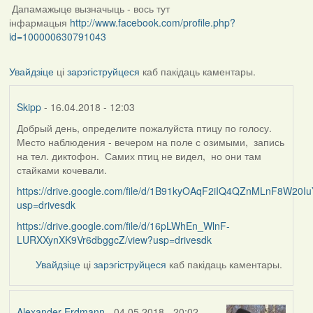
Дапамажыце вызначыць - вось тут
інфармацыя
http://www.facebook.com/profile.php?
id=100000630791043
Увайдзіце
ці
зарэгіструйцеся
каб пакідаць каментары.
Skipp
- 16.04.2018 - 12:03
Добрый день, определите пожалуйста птицу по голосу.
Место наблюдения - вечером на поле с озимыми, запись
на тел. диктофон. Самих птиц не видел, но они там
стайками кочевали.
https://drive.google.com/file/d/1B91kyOAqF2iIQ4QZnMLnF8W20Iu
usp=drivesdk
https://drive.google.com/file/d/16pLWhEn_WlnF-
LURXXynXK9Vr6dbggcZ/view?usp=drivesdk
Увайдзіце
ці
зарэгіструйцеся
каб пакідаць каментары.
Alexander Erdmann
- 04.05.2018 - 20:02