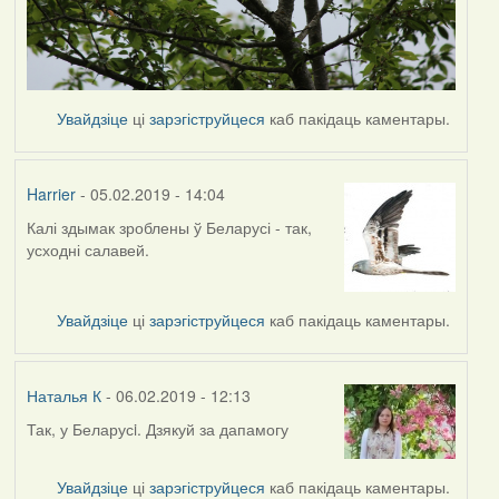
Увайдзіце
ці
зарэгіструйцеся
каб пакідаць каментары.
Harrier
- 05.02.2019 - 14:04
Калі здымак зроблены ў Беларусі - так,
In
усходні салавей.
reply
to
by
Увайдзіце
ці
зарэгіструйцеся
каб пакідаць каментары.
Наталья
К
Наталья К
- 06.02.2019 - 12:13
Так, у Беларусi. Дзякуй за дапамогу
In
reply
to
Увайдзіце
ці
зарэгіструйцеся
каб пакідаць каментары.