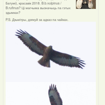
Батумі), красавік 2018. B.b.vulpinus /
B.rufinus? Ці магчыма вызначыць па гэтых
здымках?
P.S. Дзьмітры, дзякуй за адказ па чайках.