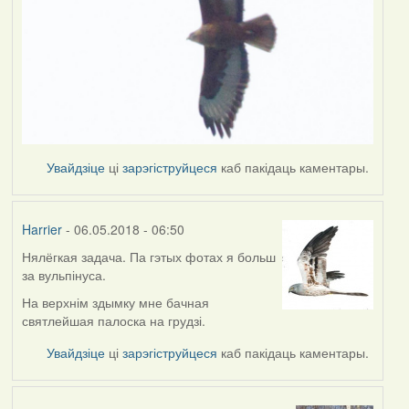
Увайдзіце
ці
зарэгіструйцеся
каб пакідаць каментары.
Harrier
- 06.05.2018 - 06:50
Нялёгкая задача. Па гэтых фотах я больш
за вульпінуса.
На верхнім здымку мне бачная
святлейшая палоска на грудзі.
Увайдзіце
ці
зарэгіструйцеся
каб пакідаць каментары.