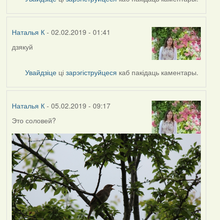
Наталья
К
Наталья К
- 02.02.2019 - 01:41
дзякуй
In
reply
to
Увайдзіце
ці
зарэгіструйцеся
каб пакідаць каментары.
by
Harrier
Наталья К
- 05.02.2019 - 09:17
Это соловей?