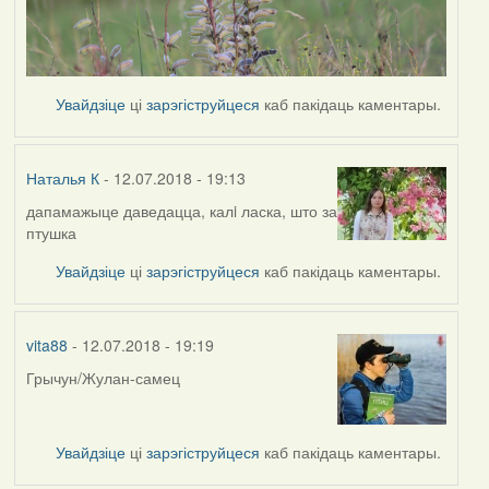
Увайдзіце
ці
зарэгіструйцеся
каб пакідаць каментары.
Наталья К
- 12.07.2018 - 19:13
дапамажыце даведацца, калi ласка, што за
птушка
Увайдзіце
ці
зарэгіструйцеся
каб пакідаць каментары.
vita88
- 12.07.2018 - 19:19
Грычун/Жулан-самец
Увайдзіце
ці
зарэгіструйцеся
каб пакідаць каментары.