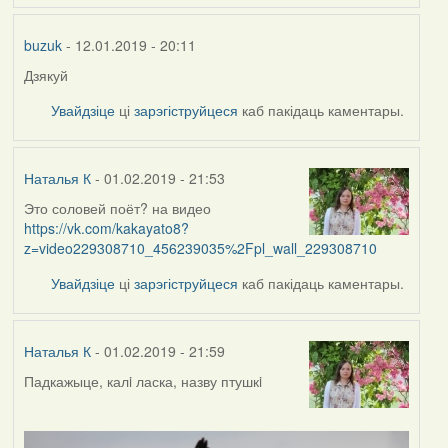
buzuk
- 12.01.2019 - 20:11
Дзякуй
Увайдзіце
ці
зарэгіструйцеся
каб пакідаць каментары.
Наталья К
- 01.02.2019 - 21:53
Это соловей поёт? на видео
https://vk.com/kakayato8?
z=video229308710_456239035%2Fpl_wall_229308710
Увайдзіце
ці
зарэгіструйцеся
каб пакідаць каментары.
Наталья К
- 01.02.2019 - 21:59
Падкажыце, калi ласка, назву птушкi