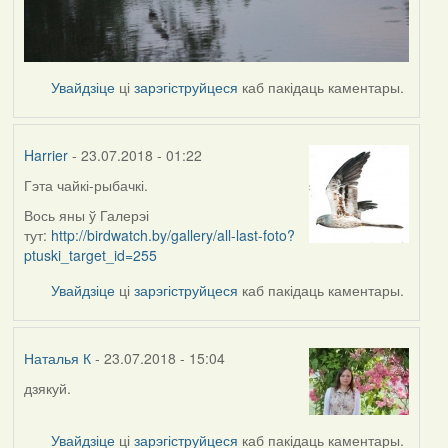
Увайдзіце
ці
зарэгіструйцеся
каб пакідаць каментары.
Harrier
- 23.07.2018 - 01:22
Гэта чайкі-рыбачкі.
In
reply
Вось яны ў Галерэі
to
тут:
http://birdwatch.by/gallery/all-last-foto?
by
ptuski_target_id=255
Наталья
Увайдзіце
ці
зарэгіструйцеся
каб пакідаць каментары.
К
Наталья К
- 23.07.2018 - 15:04
дзякуй.
In
reply
to
Увайдзіце
ці
зарэгіструйцеся
каб пакідаць каментары.