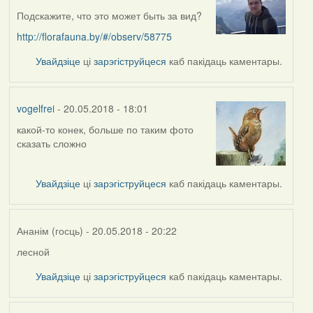
Подскажите, что это может быть за вид?
http://florafauna.by/#/observ/58775
Увайдзіце
ці
зарэгіструйцеся
каб пакідаць каментары.
vogelfrei
- 20.05.2018 - 18:01
какой-то конек, больше по таким фото
In
сказать сложно
reply
to
by
Увайдзіце
ці
зарэгіструйцеся
каб пакідаць каментары.
skinner
Ананім (госць)
- 20.05.2018 - 20:22
лесной
In
reply
Увайдзіце
ці
зарэгіструйцеся
каб пакідаць каментары.
to
by