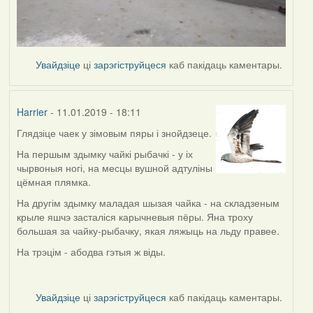
Увайдзіце
ці
зарэгіструйцеся
каб пакідаць каментары.
Harrier
- 11.01.2019 - 18:11
Глядзіце чаек у зімовым пяры і знойдзеце.
In
reply
На першым здымку чайкі рыбачкі - у іх
to
чырвоныя ногі, на месцы вушной адтуліны
by
цёмная плямка.
buzuk
На другім здымку маладая шызая чайка - на складзеным
крыле яшчэ засталіся карычневыя пёры. Яна троху
большая за чайку-рыбачку, якая ляжыць на льду правее.
На трэцім - абодва гэтыя ж віды.
Увайдзіце
ці
зарэгіструйцеся
каб пакідаць каментары.