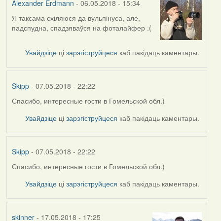
Alexander Erdmann
- 06.05.2018 - 15:34
Я таксама схіляюся да вульпінуса, але,
In
падспудна, спадзяваўся на фоталайфер :(
reply
to
by
Увайдзіце
ці
зарэгіструйцеся
каб пакідаць каментары.
Harrier
Skipp
- 07.05.2018 - 22:22
Спасибо, интересные гости в Гомельской обл.)
In
reply
Увайдзіце
ці
зарэгіструйцеся
каб пакідаць каментары.
to
by
Alexander
Skipp
- 07.05.2018 - 22:22
Erdmann
Спасибо, интересные гости в Гомельской обл.)
In
reply
Увайдзіце
ці
зарэгіструйцеся
каб пакідаць каментары.
to
by
Alexander
skinner
- 17.05.2018 - 17:25
Erdmann