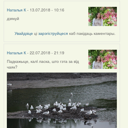
Наталья К
- 13.07.2018 - 10:16
дзякуй
Увайдзіце
ці
зарэгіструйцеся
каб пакідаць каментары.
Наталья К
- 22.07.2018 - 21:19
Падкажыце, калi ласка, што гэта за вiд
чаяк?