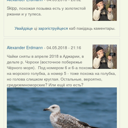
Skipp, похожая позывка есть у золотистой
In
ржанки и у тулеса.
reply
to
by
Увайдзіце
ці
зарэгіструйцеся
каб пакідаць каментары.
Skipp
Alexander Erdmann
- 04.05.2018 - 21:16
Чайки сняты в апреле 2018 в Аджарии, в
дельте р. Чорохи (восточное побережье
Чёрного моря). Под номером 6 и 6-а похожи
на морского голубка, а номер 5 - тоже похожа на голубка,
но голова слишком круглая. Остальные, вероятно,
средиземноморские? Или ещё кто есть?