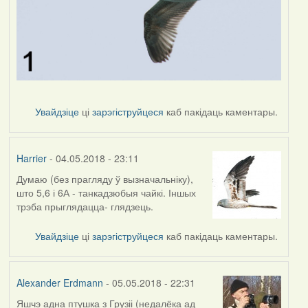
Увайдзіце
ці
зарэгіструйцеся
каб пакідаць каментары.
Harrier
- 04.05.2018 - 23:11
Думаю (без прагляду ў вызначальніку),
што 5,6 і 6А - танкадзюбыя чайкі. Іншых
трэба прыглядацца- глядзець.
Увайдзіце
ці
зарэгіструйцеся
каб пакідаць каментары.
Alexander Erdmann
- 05.05.2018 - 22:31
Яшчэ адна птушка з Грузіі (недалёка ад