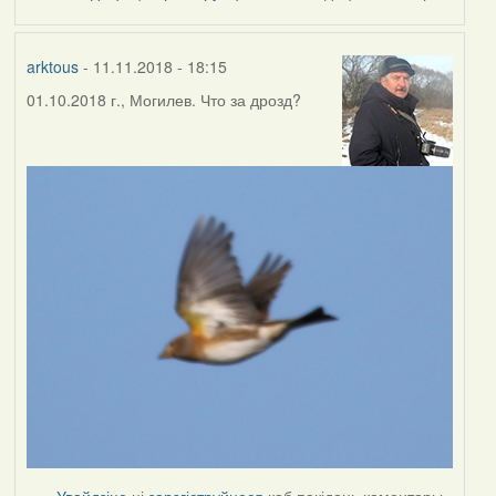
by
Harrier
arktous
- 11.11.2018 - 18:15
01.10.2018 г., Могилев. Что за дрозд?
Увайдзіце
ці
зарэгіструйцеся
каб пакідаць каментары.