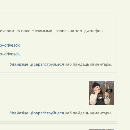
вечером на поле с озимыми, запись на тел. диктофон.
p=drivesdk
p=drivesdk
Увайдзіце
ці
зарэгіструйцеся
каб пакідаць каментары.
Увайдзіце
ці
зарэгіструйцеся
каб пакідаць каментары.