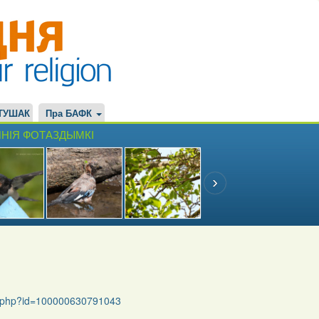
ТУШАК
Пра БАФК
НІЯ ФОТАЗДЫМКІ
le.php?id=100000630791043