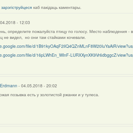
і
зарэгіструйцеся
каб пакідаць каментары.
.04.2018 - 12:03
нь, определите пожалуйста птицу по голосу. Место наблюдения - 
ц не видел, но они там стайками кочевали.
rive.google.com/file/d/1B91kyOAqF2iIQ4QZnMLnF8W20IuYaAiR/view?us
rive.google.com/file/d/16pLWhEn_WlnF-LURXXynXK9Vr6dbggcZ/view?us
 Erdmann
- 04.05.2018 - 20:02
хожая позывка есть у золотистой ржанки и у тулеса.