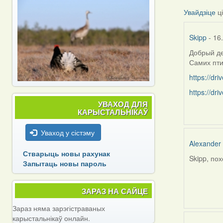
Увайдзіце
ц
Skipp
- 16
Добрый де
Самих пти
https://d
https://d
УВАХОД ДЛЯ
КАРЫСТАЛЬНІКАЎ
Уваход у сістэму
Alexander
Стварыць новы рахунак
Skipp, по
In
Запытаць новы пароль
reply
to
ЗАРАЗ НА САЙЦЕ
by
Skipp
Зараз няма зарэгістраваных
карыстальнікаў онлайн.