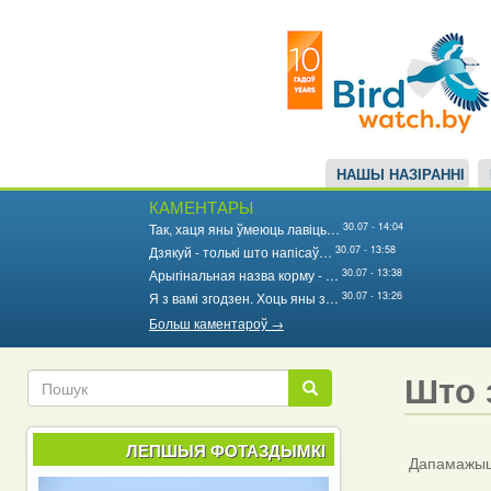
Main
Перайсці
да
navigation
асноўнага
змесціва
НАШЫ НАЗІРАННІ
КАМЕНТАРЫ
30.07 - 14:04
Так, хаця яны ўмеюць лавіць…
30.07 - 13:58
Дзякуй - толькі што напісаў…
30.07 - 13:38
Арыгінальная назва корму - …
30.07 - 13:26
Я з вамі згодзен. Хоць яны з…
Больш каментароў →
Што 
Пошук
Пошук
ЛЕПШЫЯ ФОТАЗДЫМКІ
Дапамажыце