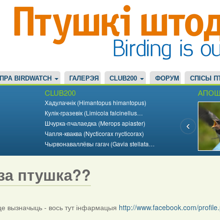
ПРА BIRDWATCH
ГАЛЕРЭЯ
CLUB200
ФОРУМ
СПІСЫ П
CLUB200
АПОШ
Хадулачнік (Himantopus himantopus)
Кулік-гразевік (Limicola falcinellus…
Шчурка-пчалаедка (Merops apiaster)
Чапля-кваква (Nycticorax nycticorax)
Чырвонаваллёвы гагач (Gavia stellata…
за птушка??
 вызначыць - вось тут інфармацыя
http://www.facebook.com/profi