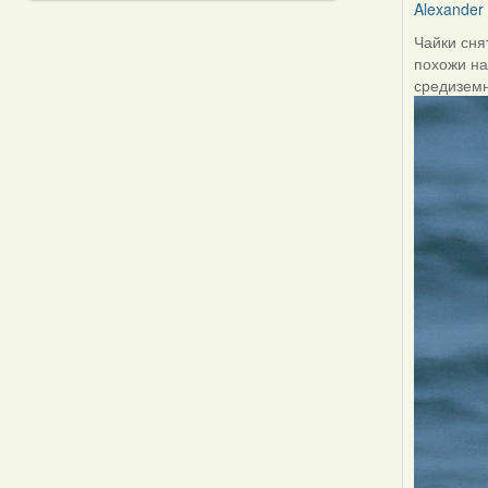
Alexander
Чайки сня
похожи на
средизем