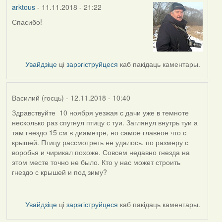
arktous
- 11.11.2018 - 21:22
Спасибо!
In
reply
to
by
Увайдзіце
ці
зарэгіструйцеся
каб пакідаць каментары.
Harrier
Василий (госць)
- 12.11.2018 - 10:40
Здравствуйте 10 ноября уезжая с дачи уже в темноте
несколько раз спугнул птицу с туи. Заглянул внутрь туи а
там гнездо 15 см в диаметре, но самое главное что с
крышей. Птицу рассмотреть не удалось. по размеру с
воробья и чирикал похоже. Совсем недавно гнезда на
этом месте точно не было. Кто у нас может строить
гнездо с крышей и под зиму?
Увайдзіце
ці
зарэгіструйцеся
каб пакідаць каментары.