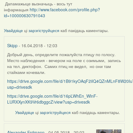
Дапамажыце вызначыць - вось тут
інфармацыя
http://www.facebook.com/profile.php?
id=100000630791043
Увайдзіце
ці
зарэгіструйцеся
каб пакідаць каментары.
Skipp
- 16.04.2018 - 12:03
Добрый день, определите пожалуйста птицу по голосу.
Место наблюдения - вечером на поле с озимыми, запись
на тел. диктофон. Самих птиц не видел, но они там
стайками кочевали.
https://drive.google.com/file/d/1B91kyOAqF2iIQ4QZnMLnF8W20Iu
usp=drivesdk
https://drive.google.com/file/d/16pLWhEn_WlnF-
LURXXynXK9Vr6dbggcZ/view?usp=drivesdk
Увайдзіце
ці
зарэгіструйцеся
каб пакідаць каментары.
Alexander Erdmann
- 04.05.2018 - 20:02