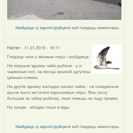
Увайдзіце
ці
зарэгіструйцеся
каб пакідаць каментары.
Harrier
- 11.01.2019 - 18:11
Глядзіце чаек у зімовым пяры і знойдзеце.
In
reply
На першым здымку чайкі рыбачкі - у іх
to
чырвоныя ногі, на месцы вушной адтуліны
by
цёмная плямка.
buzuk
На другім здымку маладая шызая чайка - на складзеным
крыле яшчэ засталіся карычневыя пёры. Яна троху
большая за чайку-рыбачку, якая ляжыць на льду правее.
На трэцім - абодва гэтыя ж віды.
Увайдзіце
ці
зарэгіструйцеся
каб пакідаць каментары.