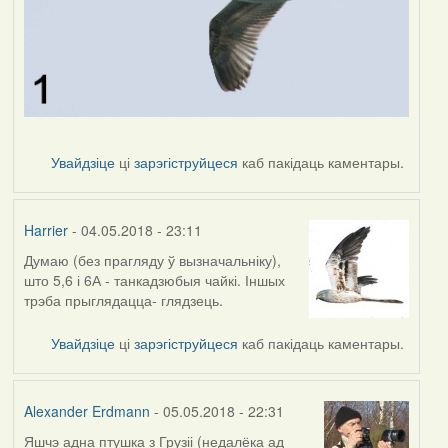
Увайдзіце
ці
зарэгіструйцеся
каб пакідаць каментары.
Harrier
- 04.05.2018 - 23:11
Думаю (без прагляду ў вызначальніку),
што 5,6 і 6А - танкадзюбыя чайкі. Іншых
трэба прыглядацца- глядзець.
Увайдзіце
ці
зарэгіструйцеся
каб пакідаць каментары.
Alexander Erdmann
- 05.05.2018 - 22:31
Яшчэ адна птушка з Грузіі (недалёка ад