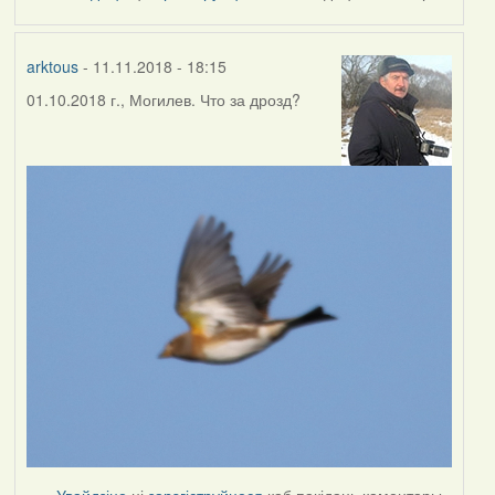
by
Harrier
arktous
- 11.11.2018 - 18:15
01.10.2018 г., Могилев. Что за дрозд?
Увайдзіце
ці
зарэгіструйцеся
каб пакідаць каментары.