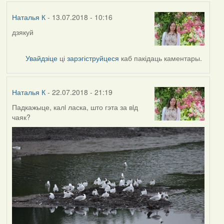
Наталья К
- 13.07.2018 - 10:16
дзякуй
Увайдзіце
ці
зарэгіструйцеся
каб пакідаць каментары.
Наталья К
- 22.07.2018 - 21:19
Падкажыце, калi ласка, што гэта за вiд
чаяк?