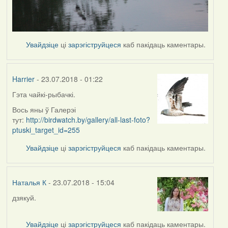
Увайдзіце
ці
зарэгіструйцеся
каб пакідаць каментары.
Harrier
- 23.07.2018 - 01:22
Гэта чайкі-рыбачкі.
In
reply
Вось яны ў Галерэі
to
тут:
http://birdwatch.by/gallery/all-last-foto?
by
ptuski_target_id=255
Наталья
Увайдзіце
ці
зарэгіструйцеся
каб пакідаць каментары.
К
Наталья К
- 23.07.2018 - 15:04
дзякуй.
In
reply
to
Увайдзіце
ці
зарэгіструйцеся
каб пакідаць каментары.