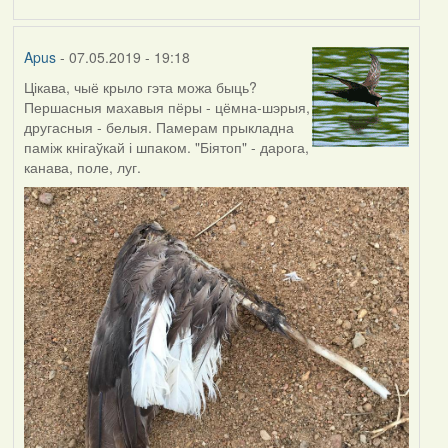
by
Harrier
Apus
- 07.05.2019 - 19:18
Цікава, чыё крыло гэта можа быць?
Першасныя махавыя пёры - цёмна-шэрыя,
другасныя - белыя. Памерам прыкладна
паміж кнігаўкай і шпаком. "Біятоп" - дарога,
канава, поле, луг.