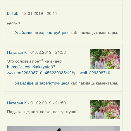
buzuk
- 12.01.2019 - 20:11
Дзякуй
Увайдзіце
ці
зарэгіструйцеся
каб пакідаць каментары.
Наталья К
- 01.02.2019 - 21:53
Это соловей поёт? на видео
https://vk.com/kakayato8?
z=video229308710_456239035%2Fpl_wall_229308710
Увайдзіце
ці
зарэгіструйцеся
каб пакідаць каментары.
Наталья К
- 01.02.2019 - 21:59
Падкажыце, калi ласка, назву птушкi