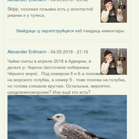
Skipp, похожая позывка есть у золотистой
In
ржанки и у тулеса.
reply
to
by
Увайдзіце
ці
зарэгіструйцеся
каб пакідаць каментары.
Skipp
Alexander Erdmann
- 04.05.2018 - 21:16
Чайки сняты в апреле 2018 в Аджарии, в
дельте р. Чорохи (восточное побережье
Чёрного моря). Под номером 6 и 6-а похожи
на морского голубка, а номер 5 - тоже похожа на голубка,
но голова слишком круглая. Остальные, вероятно,
средиземноморские? Или ещё кто есть?