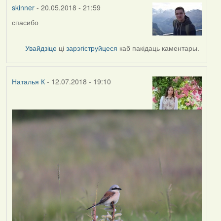
vogelfrei
skinner
- 20.05.2018 - 21:59
спасибо
Увайдзіце
ці
зарэгіструйцеся
каб пакідаць каментары.
Наталья К
- 12.07.2018 - 19:10