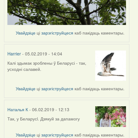
Увайдзіце
ці
зарэгіструйцеся
каб пакідаць каментары.
Harrier
- 05.02.2019 - 14:04
Калі здымак зроблены ў Беларусі - так,
In
усходні салавей.
reply
to
by
Увайдзіце
ці
зарэгіструйцеся
каб пакідаць каментары.
Наталья
К
Наталья К
- 06.02.2019 - 12:13
Так, у Беларусi. Дзякуй за дапамогу
In
reply
to
Увайдзіце
ці
зарэгіструйцеся
каб пакідаць каментары.