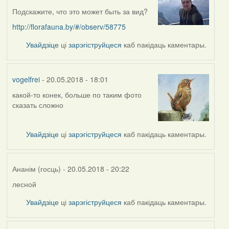
Подскажите, что это может быть за вид?
http://florafauna.by/#/observ/58775
Увайдзіце
ці
зарэгіструйцеся
каб пакідаць каментары.
vogelfrei
- 20.05.2018 - 18:01
какой-то конек, больше по таким фото
In
сказать сложно
reply
to
by
Увайдзіце
ці
зарэгіструйцеся
каб пакідаць каментары.
skinner
Ананім (госць)
- 20.05.2018 - 20:22
лесной
In
reply
Увайдзіце
ці
зарэгіструйцеся
каб пакідаць каментары.
to
by