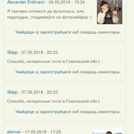
Alexander Erdmann
- 06.05.2018 - 15:34
Я таксама схіляюся да вульпінуса, але,
In
падспудна, спадзяваўся на фоталайфер :(
reply
to
by
Увайдзіце
ці
зарэгіструйцеся
каб пакідаць каментары.
Harrier
Skipp
- 07.05.2018 - 22:22
Спасибо, интересные гости в Гомельской обл.)
In
reply
Увайдзіце
ці
зарэгіструйцеся
каб пакідаць каментары.
to
by
Alexander
Skipp
- 07.05.2018 - 22:22
Erdmann
Спасибо, интересные гости в Гомельской обл.)
In
reply
Увайдзіце
ці
зарэгіструйцеся
каб пакідаць каментары.
to
by
Alexander
skinner
- 17.05.2018 - 17:25
Erdmann