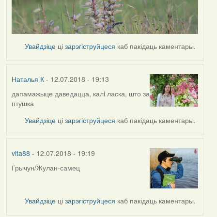
Увайдзіце
ці
зарэгіструйцеся
каб пакідаць каментары.
Наталья К
- 12.07.2018 - 19:13
дапамажыце даведацца, калi ласка, што за
птушка
Увайдзіце
ці
зарэгіструйцеся
каб пакідаць каментары.
vita88
- 12.07.2018 - 19:19
Грычун/Жулан-самец
Увайдзіце
ці
зарэгіструйцеся
каб пакідаць каментары.