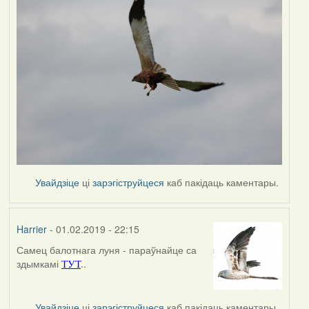
Увайдзіце
ці
зарэгіструйцеся
каб пакідаць каментары.
Harrier
- 01.02.2019 - 22:15
Самец балотнага луня - параўнайце са
In
здымкамі
.
ТУТ
.
reply
to
by
Увайдзіце
ці
зарэгіструйцеся
каб пакідаць каментары.