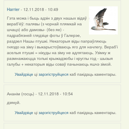
Harrier
- 12.11.2018 - 10:49
Гэта можа і быць адзін з двух нашых відаў
вераб'ёў: палявы (з чорнай плямкай на
шчацэ) або дамовы- (без яе) -
падрабязней глядзіце фоты ў Галерэе,
раздзел Нашы птушкі. Некаторыя віды папраўляюць
гняздо на зіму і выкарыстоўваюць яго для начлегу. Вераб'і
аселыя птушкі = нікуды на зіму не адлятаюць. Узімку ж
размнажаюцца толькі крыжадзюбы і круглы год - шызыя
галубы + некаторыя віды соваў пачынаюць яшчэ зімой.
Увайдзіце
ці
зарэгіструйцеся
каб пакідаць каментары.
Ананім (госць)
- 12.11.2018 - 10:54
дзякуй.
In
reply
Увайдзіце
ці
зарэгіструйцеся
каб пакідаць каментары.
to
by
Harrier