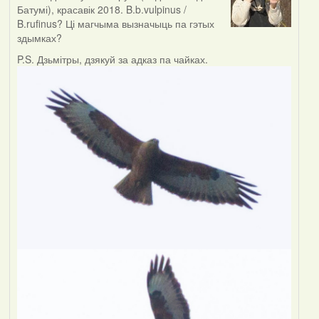
Батумі), красавік 2018. B.b.vulpinus /
B.rufinus? Ці магчыма вызначыць па гэтых
здымках?
P.S. Дзьмітры, дзякуй за адказ па чайках.