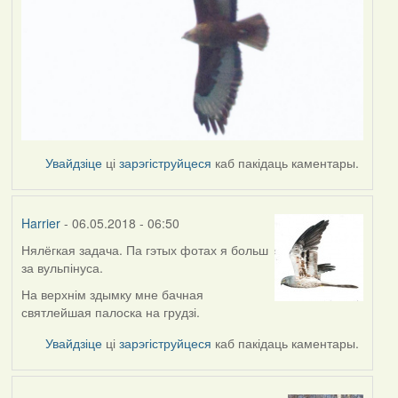
Увайдзіце
ці
зарэгіструйцеся
каб пакідаць каментары.
Harrier
- 06.05.2018 - 06:50
Нялёгкая задача. Па гэтых фотах я больш
за вульпінуса.
На верхнім здымку мне бачная
святлейшая палоска на грудзі.
Увайдзіце
ці
зарэгіструйцеся
каб пакідаць каментары.