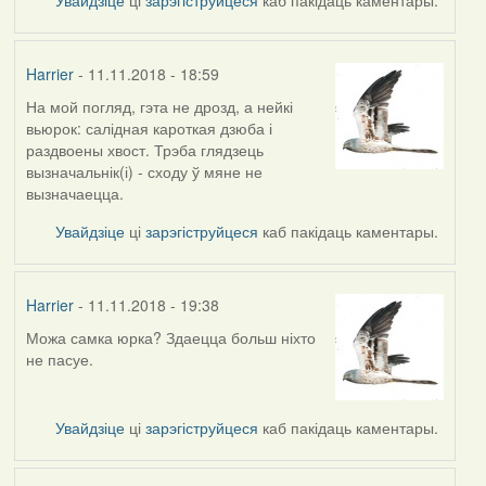
Harrier
- 11.11.2018 - 18:59
На мой погляд, гэта не дрозд, а нейкі
In
вьюрок: салідная кароткая дзюба і
reply
раздвоены хвост. Трэба глядзець
to
вызначальнік(і) - сходу ў мяне не
by
вызначаецца.
arktous
Увайдзіце
ці
зарэгіструйцеся
каб пакідаць каментары.
Harrier
- 11.11.2018 - 19:38
Можа самка юрка? Здаецца больш ніхто
In
не пасуе.
reply
to
by
Увайдзіце
ці
зарэгіструйцеся
каб пакідаць каментары.
Harrier