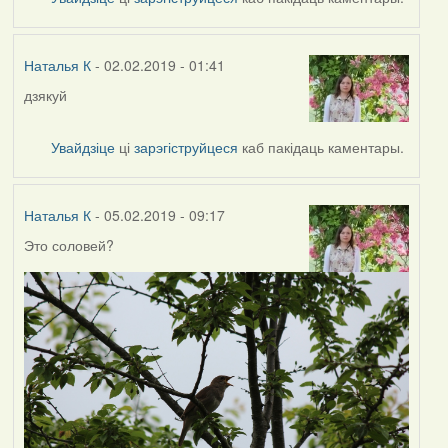
Наталья
К
Наталья К
- 02.02.2019 - 01:41
дзякуй
In
reply
to
Увайдзіце
ці
зарэгіструйцеся
каб пакідаць каментары.
by
Harrier
Наталья К
- 05.02.2019 - 09:17
Это соловей?