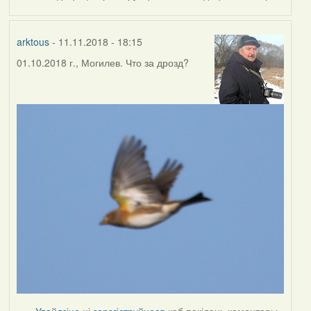
by
Harrier
arktous
- 11.11.2018 - 18:15
01.10.2018 г., Могилев. Что за дрозд?
Увайдзіце
ці
зарэгіструйцеся
каб пакідаць каментары.