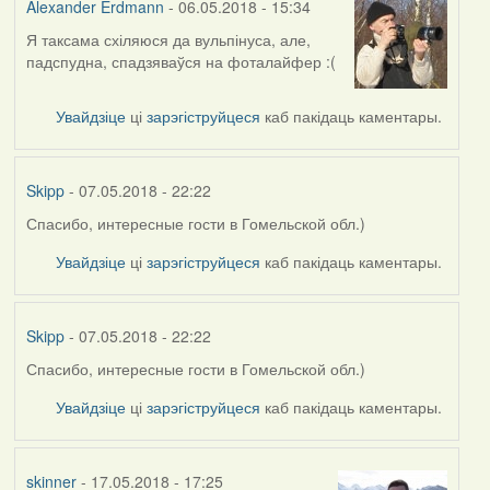
Alexander Erdmann
- 06.05.2018 - 15:34
Я таксама схіляюся да вульпінуса, але,
In
падспудна, спадзяваўся на фоталайфер :(
reply
to
by
Увайдзіце
ці
зарэгіструйцеся
каб пакідаць каментары.
Harrier
Skipp
- 07.05.2018 - 22:22
Спасибо, интересные гости в Гомельской обл.)
In
reply
Увайдзіце
ці
зарэгіструйцеся
каб пакідаць каментары.
to
by
Alexander
Skipp
- 07.05.2018 - 22:22
Erdmann
Спасибо, интересные гости в Гомельской обл.)
In
reply
Увайдзіце
ці
зарэгіструйцеся
каб пакідаць каментары.
to
by
Alexander
skinner
- 17.05.2018 - 17:25
Erdmann