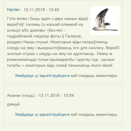
Harrier
- 12.11.2018 - 10:49
Гэта можа і быць адзін з двух нашых відаў
вераб'ёў: палявы (з чорнай плямкай на
шчацэ) або дамовы- (без яе) -
падрабязней глядзіце фоты ў Галерэе,
раздзел Нашы птушкі. Некаторыя віды папраўляюць
гняздо на зіму і выкарыстоўваюць яго для начлегу. Вераб'і
аселыя птушкі = нікуды на зіму не адлятаюць. Узімку ж
размнажаюцца толькі крыжадзюбы і круглы год - шызыя
галубы + некаторыя віды соваў пачынаюць яшчэ зімой.
Увайдзіце
ці
зарэгіструйцеся
каб пакідаць каментары.
Ананім (госць)
- 12.11.2018 - 10:54
дзякуй.
In
reply
Увайдзіце
ці
зарэгіструйцеся
каб пакідаць каментары.
to
by
Harrier