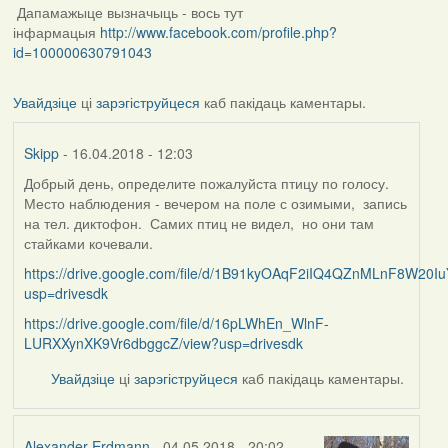
Дапамажыце вызначыць - вось тут
інфармацыя
http://www.facebook.com/profile.php?
id=100000630791043
Увайдзіце
ці
зарэгіструйцеся
каб пакідаць каментары.
Skipp
- 16.04.2018 - 12:03
Добрый день, определите пожалуйста птицу по голосу.
Место наблюдения - вечером на поле с озимыми, запись
на тел. диктофон. Самих птиц не видел, но они там
стайками кочевали.
https://drive.google.com/file/d/1B91kyOAqF2iIQ4QZnMLnF8W20Iu
usp=drivesdk
https://drive.google.com/file/d/16pLWhEn_WlnF-
LURXXynXK9Vr6dbggcZ/view?usp=drivesdk
Увайдзіце
ці
зарэгіструйцеся
каб пакідаць каментары.
Alexander Erdmann
- 04.05.2018 - 20:02