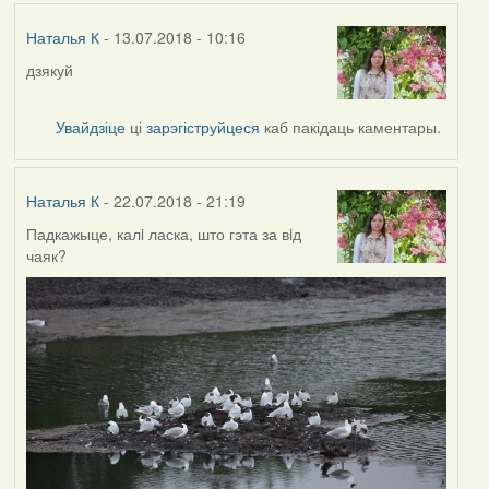
Наталья К
- 13.07.2018 - 10:16
дзякуй
Увайдзіце
ці
зарэгіструйцеся
каб пакідаць каментары.
Наталья К
- 22.07.2018 - 21:19
Падкажыце, калi ласка, што гэта за вiд
чаяк?