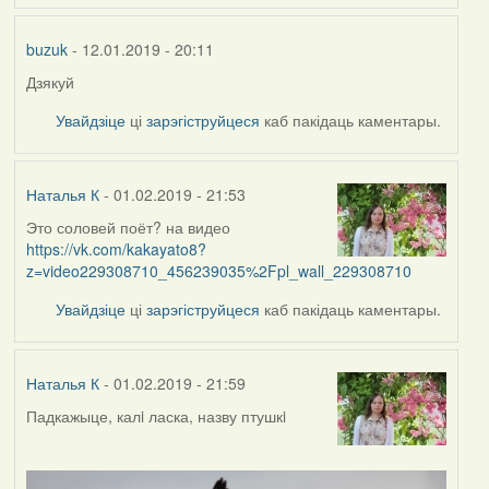
buzuk
- 12.01.2019 - 20:11
Дзякуй
Увайдзіце
ці
зарэгіструйцеся
каб пакідаць каментары.
Наталья К
- 01.02.2019 - 21:53
Это соловей поёт? на видео
https://vk.com/kakayato8?
z=video229308710_456239035%2Fpl_wall_229308710
Увайдзіце
ці
зарэгіструйцеся
каб пакідаць каментары.
Наталья К
- 01.02.2019 - 21:59
Падкажыце, калi ласка, назву птушкi