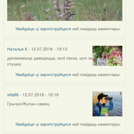
Увайдзіце
ці
зарэгіструйцеся
каб пакідаць каментары.
Наталья К
- 12.07.2018 - 19:13
дапамажыце даведацца, калi ласка, што за
птушка
Увайдзіце
ці
зарэгіструйцеся
каб пакідаць каментары.
vita88
- 12.07.2018 - 19:19
Грычун/Жулан-самец
Увайдзіце
ці
зарэгіструйцеся
каб пакідаць каментары.