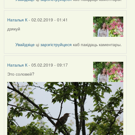
Наталья
К
Наталья К
- 02.02.2019 - 01:41
дзякуй
In
reply
to
Увайдзіце
ці
зарэгіструйцеся
каб пакідаць каментары.
by
Harrier
Наталья К
- 05.02.2019 - 09:17
Это соловей?