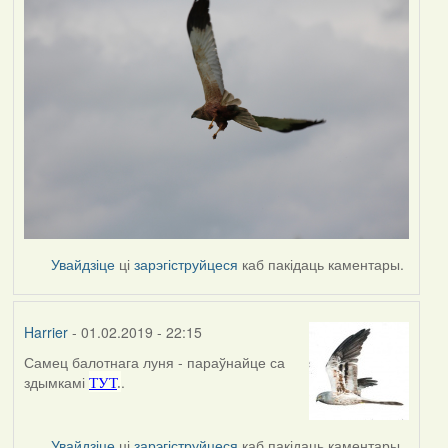
Увайдзіце
ці
зарэгіструйцеся
каб пакідаць каментары.
Harrier
- 01.02.2019 - 22:15
Самец балотнага луня - параўнайце са
In
здымкамі
.
ТУТ
.
reply
to
by
Увайдзіце
ці
зарэгіструйцеся
каб пакідаць каментары.