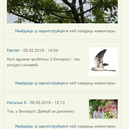
Увайдзіце
ці
зарэгіструйцеся
каб пакідаць каментары.
Harrier
- 05.02.2019 - 14:04
Калі здымак зроблены ў Беларусі - так,
In
усходні салавей.
reply
to
by
Увайдзіце
ці
зарэгіструйцеся
каб пакідаць каментары.
Наталья
К
Наталья К
- 06.02.2019 - 12:13
Так, у Беларусi. Дзякуй за дапамогу
In
reply
to
Увайдзіце
ці
зарэгіструйцеся
каб пакідаць каментары.