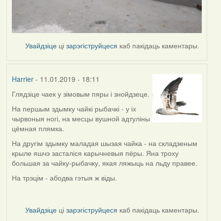
Увайдзіце
ці
зарэгіструйцеся
каб пакідаць каментары.
Harrier
- 11.01.2019 - 18:11
Глядзіце чаек у зімовым пяры і знойдзеце.
In
reply
На першым здымку чайкі рыбачкі - у іх
to
чырвоныя ногі, на месцы вушной адтуліны
by
цёмная плямка.
buzuk
На другім здымку маладая шызая чайка - на складзеным
крыле яшчэ засталіся карычневыя пёры. Яна троху
большая за чайку-рыбачку, якая ляжыць на льду правее.
На трэцім - абодва гэтыя ж віды.
Увайдзіце
ці
зарэгіструйцеся
каб пакідаць каментары.