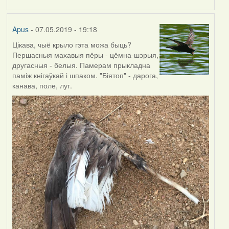
by
Harrier
Apus
- 07.05.2019 - 19:18
Цікава, чыё крыло гэта можа быць?
Першасныя махавыя пёры - цёмна-шэрыя,
другасныя - белыя. Памерам прыкладна
паміж кнігаўкай і шпаком. "Біятоп" - дарога,
канава, поле, луг.