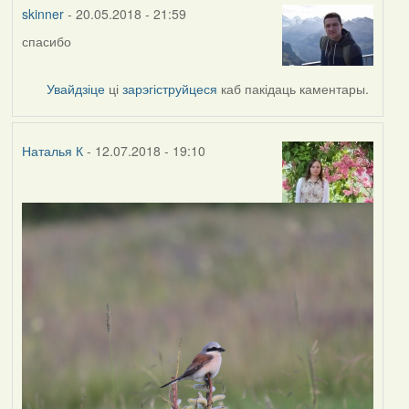
vogelfrei
skinner
- 20.05.2018 - 21:59
спасибо
Увайдзіце
ці
зарэгіструйцеся
каб пакідаць каментары.
Наталья К
- 12.07.2018 - 19:10