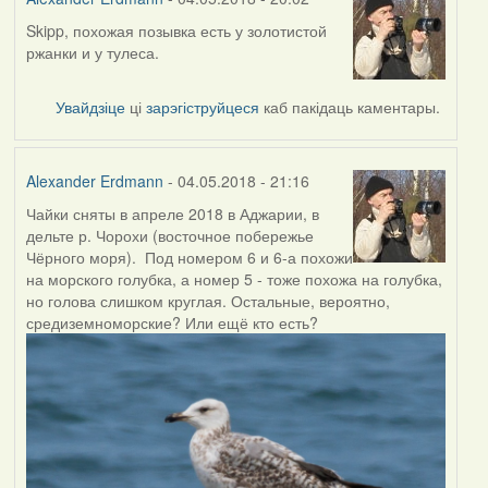
Skipp, похожая позывка есть у золотистой
In
ржанки и у тулеса.
reply
to
by
Увайдзіце
ці
зарэгіструйцеся
каб пакідаць каментары.
Skipp
Alexander Erdmann
- 04.05.2018 - 21:16
Чайки сняты в апреле 2018 в Аджарии, в
дельте р. Чорохи (восточное побережье
Чёрного моря). Под номером 6 и 6-а похожи
на морского голубка, а номер 5 - тоже похожа на голубка,
но голова слишком круглая. Остальные, вероятно,
средиземноморские? Или ещё кто есть?