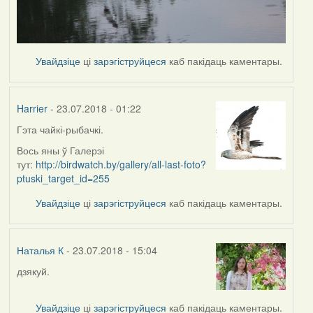
Увайдзіце
ці
зарэгіструйцеся
каб пакідаць каментары.
Harrier
- 23.07.2018 - 01:22
Гэта чайкі-рыбачкі.
In
reply
Вось яны ў Галерэі
to
тут:
http://birdwatch.by/gallery/all-last-foto?
by
ptuski_target_id=255
Наталья
Увайдзіце
ці
зарэгіструйцеся
каб пакідаць каментары.
К
Наталья К
- 23.07.2018 - 15:04
дзякуй.
In
reply
to
Увайдзіце
ці
зарэгіструйцеся
каб пакідаць каментары.