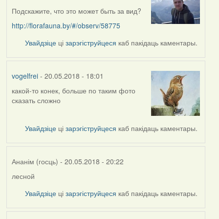
Подскажите, что это может быть за вид?
http://florafauna.by/#/observ/58775
Увайдзіце
ці
зарэгіструйцеся
каб пакідаць каментары.
vogelfrei
- 20.05.2018 - 18:01
какой-то конек, больше по таким фото
In
сказать сложно
reply
to
by
Увайдзіце
ці
зарэгіструйцеся
каб пакідаць каментары.
skinner
Ананім (госць)
- 20.05.2018 - 20:22
лесной
In
reply
Увайдзіце
ці
зарэгіструйцеся
каб пакідаць каментары.
to
by