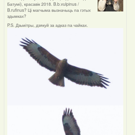
Батумі), красавік 2018. B.b.vulpinus /
B.rufinus? Ці магчыма вызначыць па гэтых
здымках?
P.S. Дзьмітры, дзякуй за адказ па чайках.