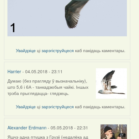
Увайдзіце
ці
зарэгіструйцеся
каб пакідаць каментары.
Harrier
- 04.05.2018 - 23:11
Думаю (без прагляду ў вызначальніку),
што 5,6 і 6А - танкадзюбыя чайкі. Іншых
трэба прыглядацца- глядзець.
Увайдзіце
ці
зарэгіструйцеся
каб пакідаць каментары.
Alexander Erdmann
- 05.05.2018 - 22:31
Яшчэ адна птушка з Грузіі (недалёка ад