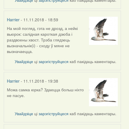
Harrier
- 11.11.2018 - 18:59
На мой погляд, гэта не дрозд, а нейкі
In
вьюрок: салідная кароткая дзюба і
reply
раздвоены хвост. Трэба глядзець
to
вызначальнік(і) - сходу ў мяне не
by
вызначаецца.
arktous
Увайдзіце
ці
зарэгіструйцеся
каб пакідаць каментары.
Harrier
- 11.11.2018 - 19:38
Можа самка юрка? Здаецца больш ніхто
In
не пасуе.
reply
to
by
Увайдзіце
ці
зарэгіструйцеся
каб пакідаць каментары.
Harrier