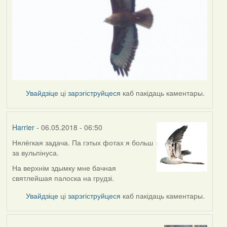
Увайдзіце
ці
зарэгіструйцеся
каб пакідаць каментары.
Harrier
- 06.05.2018 - 06:50
Нялёгкая задача. Па гэтых фотах я больш
за вульпінуса.
На верхнім здымку мне бачная
святлейшая палоска на грудзі.
Увайдзіце
ці
зарэгіструйцеся
каб пакідаць каментары.