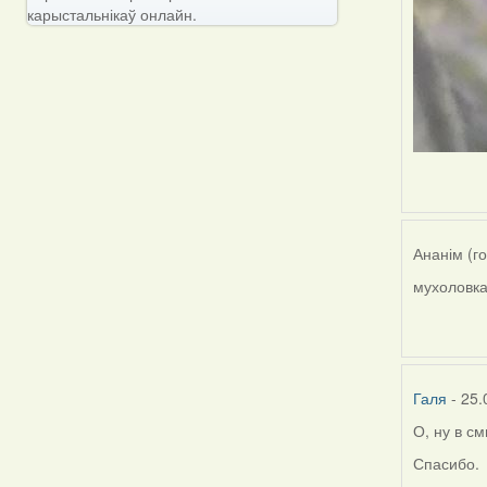
карыстальнікаў онлайн.
Ананім (г
мухоловка
Галя
- 25.
О, ну в с
Спасибо.