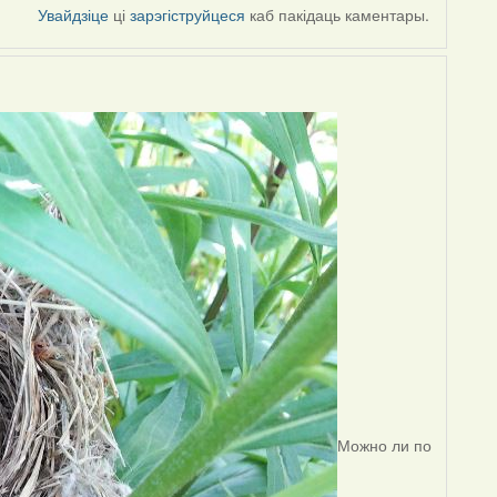
Увайдзіце
ці
зарэгіструйцеся
каб пакідаць каментары.
Можно ли по