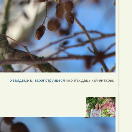
Увайдзіце
ці
зарэгіструйцеся
каб пакідаць каментары.