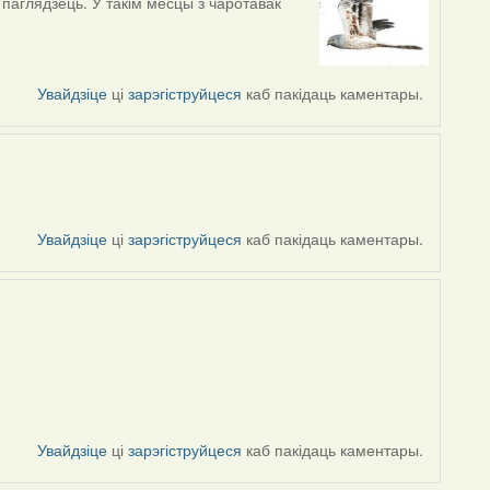
паглядзець. У такім месцы з чаротавак
Увайдзіце
ці
зарэгіструйцеся
каб пакідаць каментары.
Увайдзіце
ці
зарэгіструйцеся
каб пакідаць каментары.
Увайдзіце
ці
зарэгіструйцеся
каб пакідаць каментары.