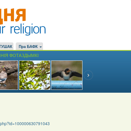
ТУШАК
Пра БАФК
НІЯ ФОТАЗДЫМКІ
le.php?id=100000630791043