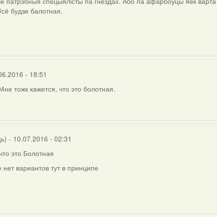
е патрэбныя спецыялісты па гнёздах. Або па афарбоўцы яек варта 
 ўсё будзе балотная.
06.2016 - 18:51
Мне тожк кажется, что это болотная.
ць)
- 10.07.2016 - 02:31
что это Болотная
 нет вариантов тут в принципе