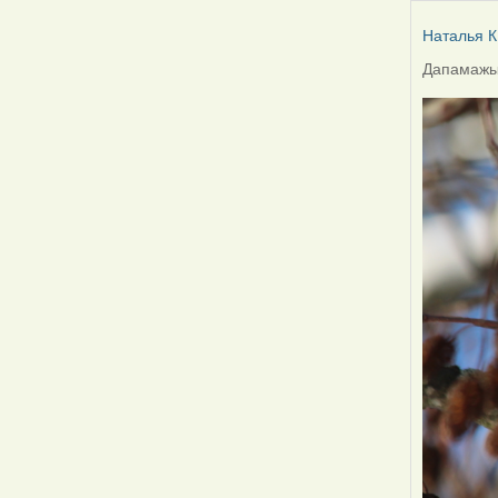
Наталья К
Дапамажыц