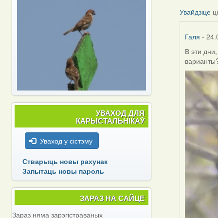
Увайдзіце
ц
Галя
- 24.
В эти дни
варианты
УВАХОД ДЛЯ
КАРЫСТАЛЬНІКАЎ
Уваход у сістэму
Стварыць новы рахунак
Запытаць новы пароль
ЗАРАЗ НА САЙЦЕ
Зараз няма зарэгістраваных