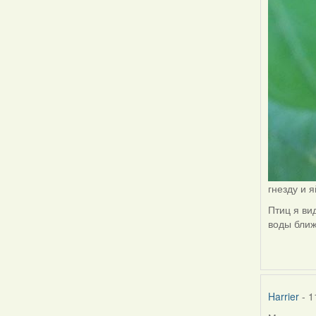
гнезду и 
Птиц я ви
воды ближ
Harrier
- 1