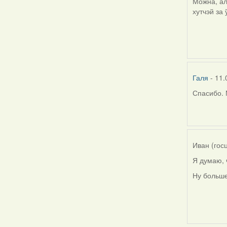
Можна, ал
хутчэй за
Галя
- 11.
Спасибо. 
In
reply
to
by
Harrier
Иван (гос
Я думаю, 
Ну больше