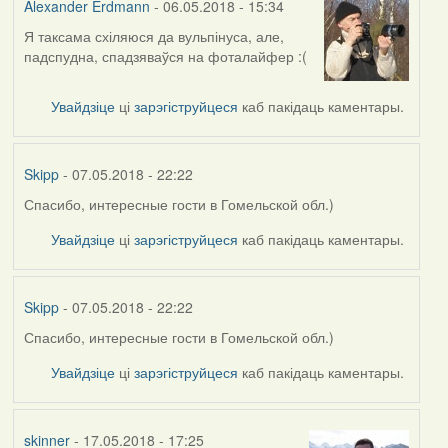
Alexander Erdmann
- 06.05.2018 - 15:34
Я таксама схіляюся да вульпінуса, але,
In
падспудна, спадзяваўся на фоталайфер :(
reply
to
by
Увайдзіце
ці
зарэгіструйцеся
каб пакідаць каментары.
Harrier
Skipp
- 07.05.2018 - 22:22
Спасибо, интересные гости в Гомельской обл.)
In
reply
Увайдзіце
ці
зарэгіструйцеся
каб пакідаць каментары.
to
by
Alexander
Skipp
- 07.05.2018 - 22:22
Erdmann
Спасибо, интересные гости в Гомельской обл.)
In
reply
Увайдзіце
ці
зарэгіструйцеся
каб пакідаць каментары.
to
by
Alexander
skinner
- 17.05.2018 - 17:25
Erdmann