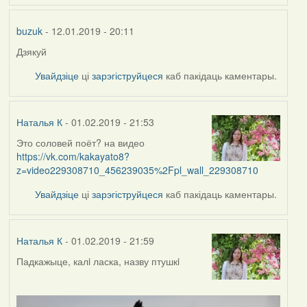
buzuk
- 12.01.2019 - 20:11
Дзякуй
Увайдзіце
ці
зарэгіструйцеся
каб пакідаць каментары.
Наталья К
- 01.02.2019 - 21:53
Это соловей поёт? на видео
https://vk.com/kakayato8?
z=video229308710_456239035%2Fpl_wall_229308710
Увайдзіце
ці
зарэгіструйцеся
каб пакідаць каментары.
Наталья К
- 01.02.2019 - 21:59
Падкажыце, калi ласка, назву птушкi