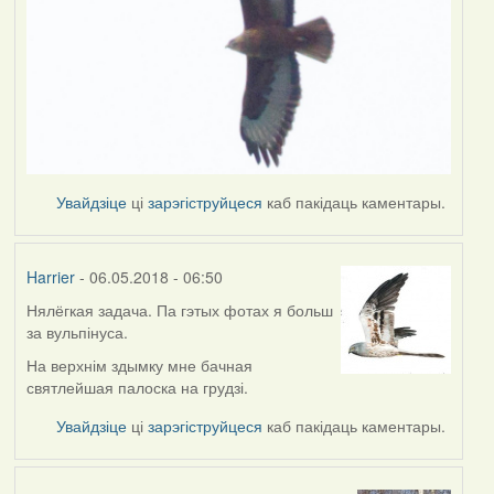
Увайдзіце
ці
зарэгіструйцеся
каб пакідаць каментары.
Harrier
- 06.05.2018 - 06:50
Нялёгкая задача. Па гэтых фотах я больш
за вульпінуса.
На верхнім здымку мне бачная
святлейшая палоска на грудзі.
Увайдзіце
ці
зарэгіструйцеся
каб пакідаць каментары.