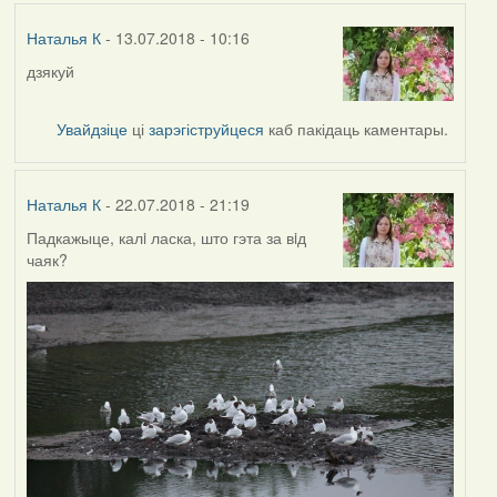
Наталья К
- 13.07.2018 - 10:16
дзякуй
Увайдзіце
ці
зарэгіструйцеся
каб пакідаць каментары.
Наталья К
- 22.07.2018 - 21:19
Падкажыце, калi ласка, што гэта за вiд
чаяк?