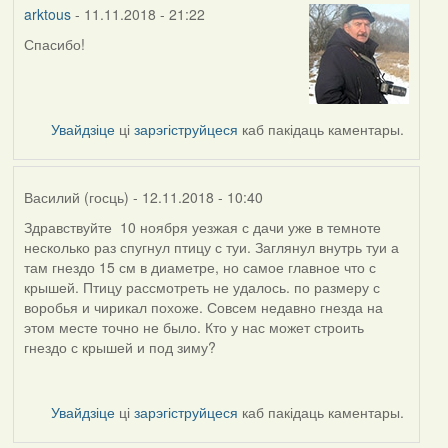
arktous
- 11.11.2018 - 21:22
Спасибо!
In
reply
to
by
Увайдзіце
ці
зарэгіструйцеся
каб пакідаць каментары.
Harrier
Василий (госць)
- 12.11.2018 - 10:40
Здравствуйте 10 ноября уезжая с дачи уже в темноте
несколько раз спугнул птицу с туи. Заглянул внутрь туи а
там гнездо 15 см в диаметре, но самое главное что с
крышей. Птицу рассмотреть не удалось. по размеру с
воробья и чирикал похоже. Совсем недавно гнезда на
этом месте точно не было. Кто у нас может строить
гнездо с крышей и под зиму?
Увайдзіце
ці
зарэгіструйцеся
каб пакідаць каментары.