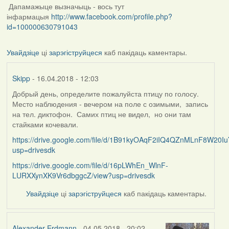
Дапамажыце вызначыць - вось тут
інфармацыя
http://www.facebook.com/profile.php?
id=100000630791043
Увайдзіце
ці
зарэгіструйцеся
каб пакідаць каментары.
Skipp
- 16.04.2018 - 12:03
Добрый день, определите пожалуйста птицу по голосу.
Место наблюдения - вечером на поле с озимыми, запись
на тел. диктофон. Самих птиц не видел, но они там
стайками кочевали.
https://drive.google.com/file/d/1B91kyOAqF2iIQ4QZnMLnF8W20Iu
usp=drivesdk
https://drive.google.com/file/d/16pLWhEn_WlnF-
LURXXynXK9Vr6dbggcZ/view?usp=drivesdk
Увайдзіце
ці
зарэгіструйцеся
каб пакідаць каментары.
Alexander Erdmann
- 04.05.2018 - 20:02