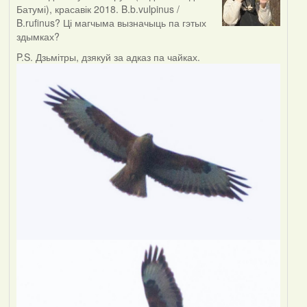
Батумі), красавік 2018. B.b.vulpinus /
B.rufinus? Ці магчыма вызначыць па гэтых
здымках?
P.S. Дзьмітры, дзякуй за адказ па чайках.