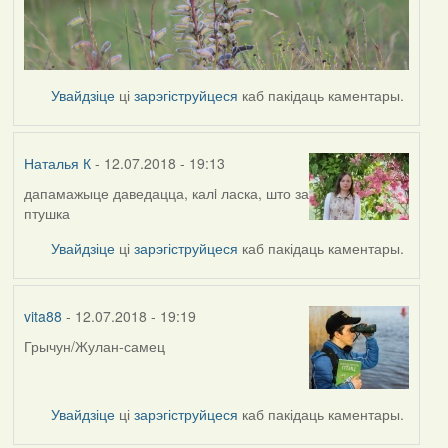
Увайдзіце
ці
зарэгіструйцеся
каб пакідаць каментары.
Наталья К
- 12.07.2018 - 19:13
дапамажыце даведацца, калi ласка, што за
птушка
Увайдзіце
ці
зарэгіструйцеся
каб пакідаць каментары.
vita88
- 12.07.2018 - 19:19
Грычун/Жулан-самец
Увайдзіце
ці
зарэгіструйцеся
каб пакідаць каментары.