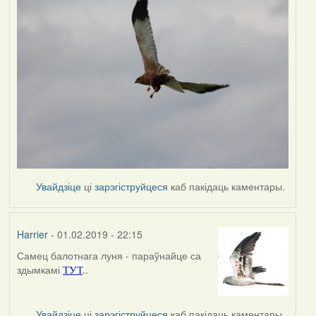
Увайдзіце
ці
зарэгіструйцеся
каб пакідаць каментары.
Harrier
- 01.02.2019 - 22:15
Самец балотнага луня - параўнайце са
In
здымкамі
.
ТУТ
.
reply
to
by
Увайдзіце
ці
зарэгіструйцеся
каб пакідаць каментары.