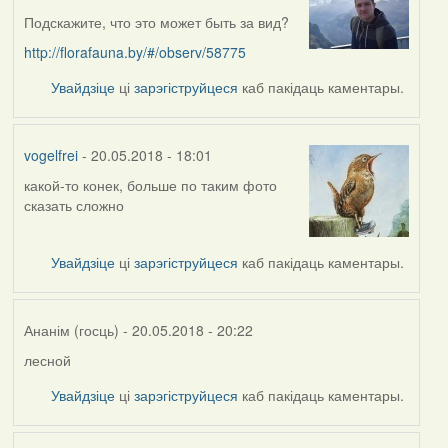
Подскажите, что это может быть за вид?
http://florafauna.by/#/observ/58775
Увайдзіце
ці
зарэгіструйцеся
каб пакідаць каментары.
vogelfrei
- 20.05.2018 - 18:01
какой-то конек, больше по таким фото
In
сказать сложно
reply
to
by
Увайдзіце
ці
зарэгіструйцеся
каб пакідаць каментары.
skinner
Ананім (госць)
- 20.05.2018 - 20:22
лесной
In
reply
Увайдзіце
ці
зарэгіструйцеся
каб пакідаць каментары.
to
by