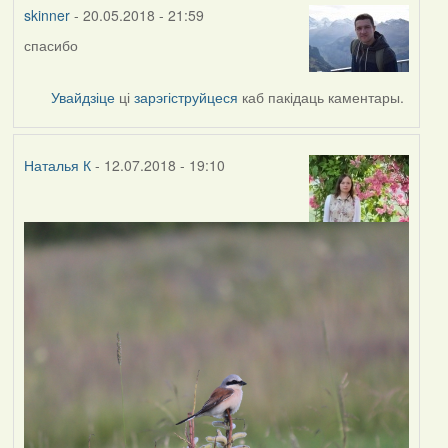
vogelfrei
skinner
- 20.05.2018 - 21:59
спасибо
Увайдзіце
ці
зарэгіструйцеся
каб пакідаць каментары.
Наталья К
- 12.07.2018 - 19:10