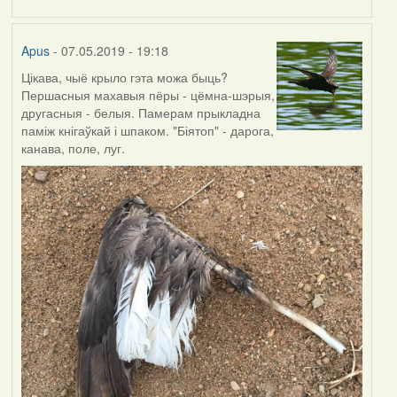
by
Harrier
Apus
- 07.05.2019 - 19:18
Цікава, чыё крыло гэта можа быць?
Першасныя махавыя пёры - цёмна-шэрыя,
другасныя - белыя. Памерам прыкладна
паміж кнігаўкай і шпаком. "Біятоп" - дарога,
канава, поле, луг.