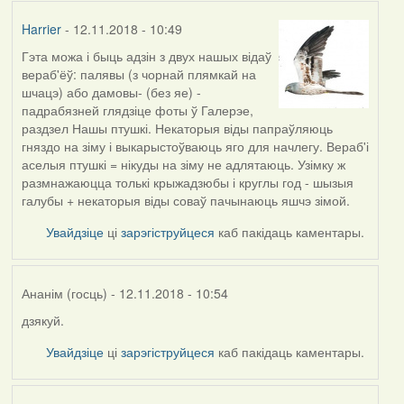
Harrier
- 12.11.2018 - 10:49
Гэта можа і быць адзін з двух нашых відаў
вераб'ёў: палявы (з чорнай плямкай на
шчацэ) або дамовы- (без яе) -
падрабязней глядзіце фоты ў Галерэе,
раздзел Нашы птушкі. Некаторыя віды папраўляюць
гняздо на зіму і выкарыстоўваюць яго для начлегу. Вераб'і
аселыя птушкі = нікуды на зіму не адлятаюць. Узімку ж
размнажаюцца толькі крыжадзюбы і круглы год - шызыя
галубы + некаторыя віды соваў пачынаюць яшчэ зімой.
Увайдзіце
ці
зарэгіструйцеся
каб пакідаць каментары.
Ананім (госць)
- 12.11.2018 - 10:54
дзякуй.
In
reply
Увайдзіце
ці
зарэгіструйцеся
каб пакідаць каментары.
to
by
Harrier