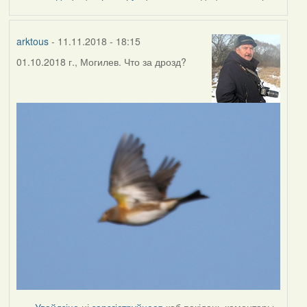
by
Harrier
arktous
- 11.11.2018 - 18:15
01.10.2018 г., Могилев. Что за дрозд?
Увайдзіце
ці
зарэгіструйцеся
каб пакідаць каментары.