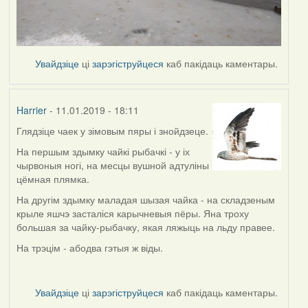
Увайдзіце
ці
зарэгіструйцеся
каб пакідаць каментары.
Harrier
- 11.01.2019 - 18:11
Глядзіце чаек у зімовым пяры і знойдзеце.
In
reply
На першым здымку чайкі рыбачкі - у іх
to
чырвоныя ногі, на месцы вушной адтуліны
by
цёмная плямка.
buzuk
На другім здымку маладая шызая чайка - на складзеным
крыле яшчэ засталіся карычневыя пёры. Яна троху
большая за чайку-рыбачку, якая ляжыць на льду правее.
На трэцім - абодва гэтыя ж віды.
Увайдзіце
ці
зарэгіструйцеся
каб пакідаць каментары.