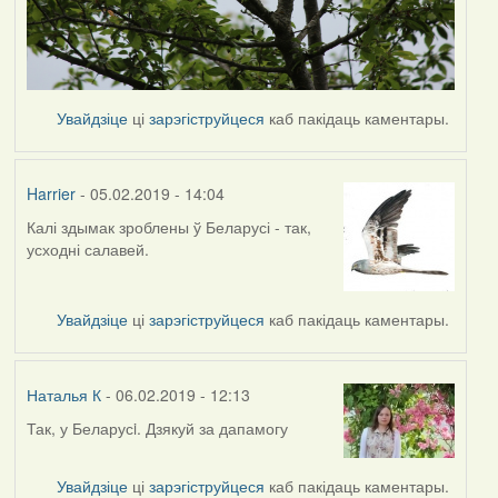
Увайдзіце
ці
зарэгіструйцеся
каб пакідаць каментары.
Harrier
- 05.02.2019 - 14:04
Калі здымак зроблены ў Беларусі - так,
In
усходні салавей.
reply
to
by
Увайдзіце
ці
зарэгіструйцеся
каб пакідаць каментары.
Наталья
К
Наталья К
- 06.02.2019 - 12:13
Так, у Беларусi. Дзякуй за дапамогу
In
reply
to
Увайдзіце
ці
зарэгіструйцеся
каб пакідаць каментары.