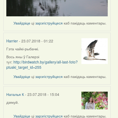
Увайдзіце
ці
зарэгіструйцеся
каб пакідаць каментары.
Harrier
- 23.07.2018 - 01:22
Гэта чайкі-рыбачкі.
In
reply
Вось яны ў Галерэі
to
тут:
http://birdwatch.by/gallery/all-last-foto?
by
ptuski_target_id=255
Наталья
Увайдзіце
ці
зарэгіструйцеся
каб пакідаць каментары.
К
Наталья К
- 23.07.2018 - 15:04
дзякуй.
In
reply
to
Увайдзіце
ці
зарэгіструйцеся
каб пакідаць каментары.