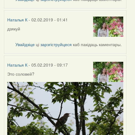
Наталья
К
Наталья К
- 02.02.2019 - 01:41
дзякуй
In
reply
to
Увайдзіце
ці
зарэгіструйцеся
каб пакідаць каментары.
by
Harrier
Наталья К
- 05.02.2019 - 09:17
Это соловей?