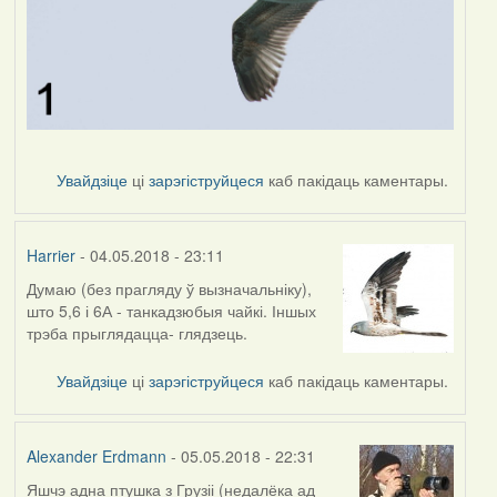
Увайдзіце
ці
зарэгіструйцеся
каб пакідаць каментары.
Harrier
- 04.05.2018 - 23:11
Думаю (без прагляду ў вызначальніку),
што 5,6 і 6А - танкадзюбыя чайкі. Іншых
трэба прыглядацца- глядзець.
Увайдзіце
ці
зарэгіструйцеся
каб пакідаць каментары.
Alexander Erdmann
- 05.05.2018 - 22:31
Яшчэ адна птушка з Грузіі (недалёка ад