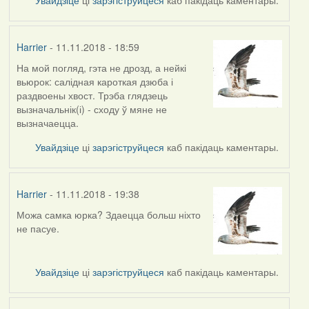
Harrier
- 11.11.2018 - 18:59
На мой погляд, гэта не дрозд, а нейкі
In
вьюрок: салідная кароткая дзюба і
reply
раздвоены хвост. Трэба глядзець
to
вызначальнік(і) - сходу ў мяне не
by
вызначаецца.
arktous
Увайдзіце
ці
зарэгіструйцеся
каб пакідаць каментары.
Harrier
- 11.11.2018 - 19:38
Можа самка юрка? Здаецца больш ніхто
In
не пасуе.
reply
to
by
Увайдзіце
ці
зарэгіструйцеся
каб пакідаць каментары.
Harrier