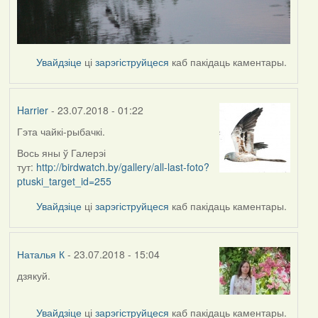
Увайдзіце
ці
зарэгіструйцеся
каб пакідаць каментары.
Harrier
- 23.07.2018 - 01:22
Гэта чайкі-рыбачкі.
In
reply
Вось яны ў Галерэі
to
тут:
http://birdwatch.by/gallery/all-last-foto?
by
ptuski_target_id=255
Наталья
Увайдзіце
ці
зарэгіструйцеся
каб пакідаць каментары.
К
Наталья К
- 23.07.2018 - 15:04
дзякуй.
In
reply
to
Увайдзіце
ці
зарэгіструйцеся
каб пакідаць каментары.