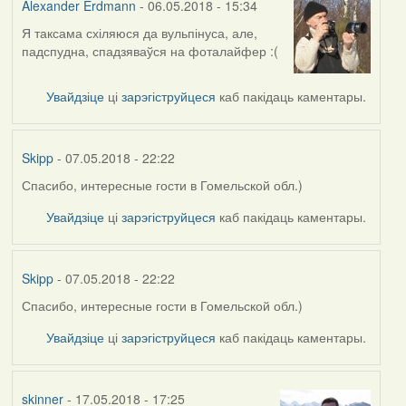
Alexander Erdmann
- 06.05.2018 - 15:34
Я таксама схіляюся да вульпінуса, але,
In
падспудна, спадзяваўся на фоталайфер :(
reply
to
by
Увайдзіце
ці
зарэгіструйцеся
каб пакідаць каментары.
Harrier
Skipp
- 07.05.2018 - 22:22
Спасибо, интересные гости в Гомельской обл.)
In
reply
Увайдзіце
ці
зарэгіструйцеся
каб пакідаць каментары.
to
by
Alexander
Skipp
- 07.05.2018 - 22:22
Erdmann
Спасибо, интересные гости в Гомельской обл.)
In
reply
Увайдзіце
ці
зарэгіструйцеся
каб пакідаць каментары.
to
by
Alexander
skinner
- 17.05.2018 - 17:25
Erdmann