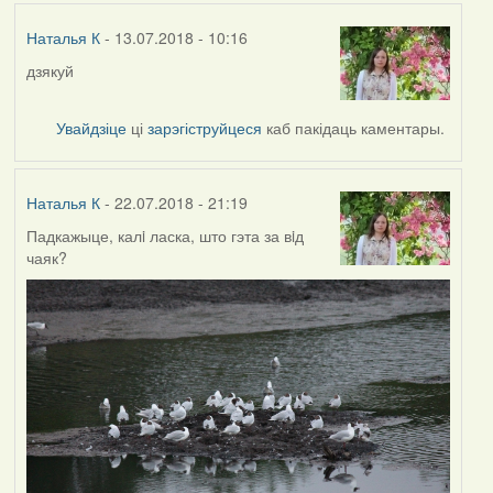
Наталья К
- 13.07.2018 - 10:16
дзякуй
Увайдзіце
ці
зарэгіструйцеся
каб пакідаць каментары.
Наталья К
- 22.07.2018 - 21:19
Падкажыце, калi ласка, што гэта за вiд
чаяк?