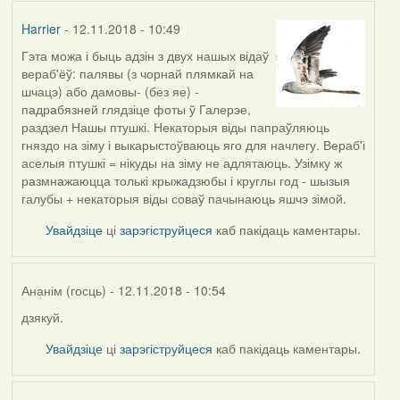
Harrier
- 12.11.2018 - 10:49
Гэта можа і быць адзін з двух нашых відаў
вераб'ёў: палявы (з чорнай плямкай на
шчацэ) або дамовы- (без яе) -
падрабязней глядзіце фоты ў Галерэе,
раздзел Нашы птушкі. Некаторыя віды папраўляюць
гняздо на зіму і выкарыстоўваюць яго для начлегу. Вераб'і
аселыя птушкі = нікуды на зіму не адлятаюць. Узімку ж
размнажаюцца толькі крыжадзюбы і круглы год - шызыя
галубы + некаторыя віды соваў пачынаюць яшчэ зімой.
Увайдзіце
ці
зарэгіструйцеся
каб пакідаць каментары.
Ананім (госць)
- 12.11.2018 - 10:54
дзякуй.
In
reply
Увайдзіце
ці
зарэгіструйцеся
каб пакідаць каментары.
to
by
Harrier