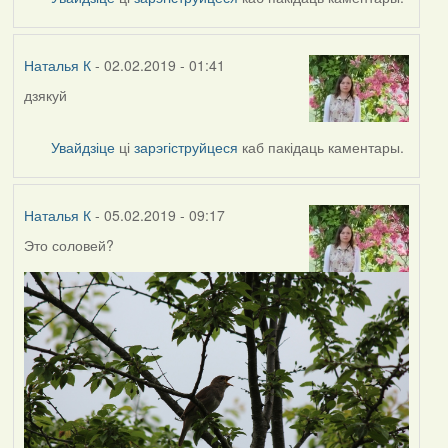
Наталья
К
Наталья К
- 02.02.2019 - 01:41
дзякуй
In
reply
to
Увайдзіце
ці
зарэгіструйцеся
каб пакідаць каментары.
by
Harrier
Наталья К
- 05.02.2019 - 09:17
Это соловей?