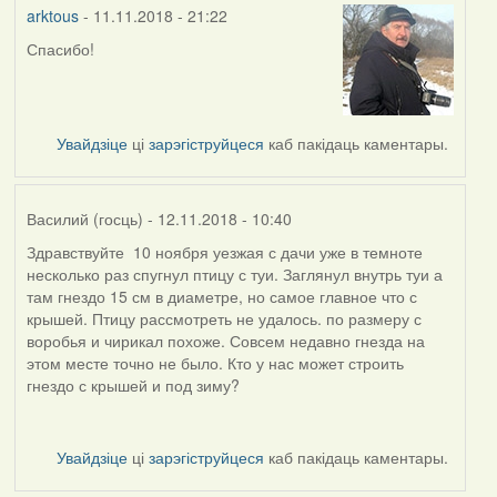
arktous
- 11.11.2018 - 21:22
Спасибо!
In
reply
to
by
Увайдзіце
ці
зарэгіструйцеся
каб пакідаць каментары.
Harrier
Василий (госць)
- 12.11.2018 - 10:40
Здравствуйте 10 ноября уезжая с дачи уже в темноте
несколько раз спугнул птицу с туи. Заглянул внутрь туи а
там гнездо 15 см в диаметре, но самое главное что с
крышей. Птицу рассмотреть не удалось. по размеру с
воробья и чирикал похоже. Совсем недавно гнезда на
этом месте точно не было. Кто у нас может строить
гнездо с крышей и под зиму?
Увайдзіце
ці
зарэгіструйцеся
каб пакідаць каментары.