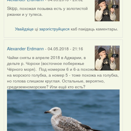
Skipp, похожая позывка есть у золотистой
In
ржанки и у тулеса.
reply
to
by
Увайдзіце
ці
зарэгіструйцеся
каб пакідаць каментары.
Skipp
Alexander Erdmann
- 04.05.2018 - 21:16
Чайки сняты в апреле 2018 в Аджарии, в
дельте р. Чорохи (восточное побережье
Чёрного моря). Под номером 6 и 6-а похожи
на морского голубка, а номер 5 - тоже похожа на голубка,
но голова слишком круглая. Остальные, вероятно,
средиземноморские? Или ещё кто есть?