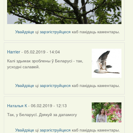
Увайдзіце
ці
зарэгіструйцеся
каб пакідаць каментары.
Harrier
- 05.02.2019 - 14:04
Калі здымак зроблены ў Беларусі - так,
In
усходні салавей.
reply
to
by
Увайдзіце
ці
зарэгіструйцеся
каб пакідаць каментары.
Наталья
К
Наталья К
- 06.02.2019 - 12:13
Так, у Беларусi. Дзякуй за дапамогу
In
reply
to
Увайдзіце
ці
зарэгіструйцеся
каб пакідаць каментары.