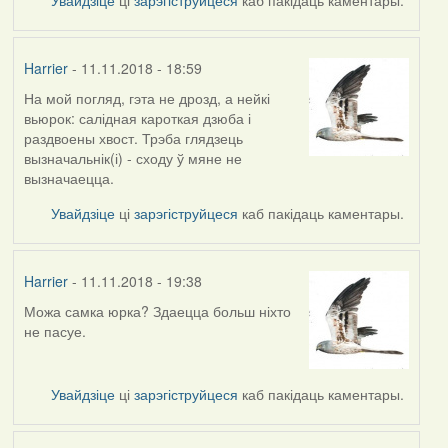
Harrier
- 11.11.2018 - 18:59
На мой погляд, гэта не дрозд, а нейкі
In
вьюрок: салідная кароткая дзюба і
reply
раздвоены хвост. Трэба глядзець
to
вызначальнік(і) - сходу ў мяне не
by
вызначаецца.
arktous
Увайдзіце
ці
зарэгіструйцеся
каб пакідаць каментары.
Harrier
- 11.11.2018 - 19:38
Можа самка юрка? Здаецца больш ніхто
In
не пасуе.
reply
to
by
Увайдзіце
ці
зарэгіструйцеся
каб пакідаць каментары.
Harrier