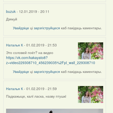
buzuk
- 12.01.2019 - 20:11
Дзякуй
Увайдзіце
ці
зарэгіструйцеся
каб пакідаць каментары.
Наталья К
- 01.02.2019 - 21:53
Это соловей поёт? на видео
https://vk.com/kakayato8?
z=video229308710_456239035%2Fpl_wall_229308710
Увайдзіце
ці
зарэгіструйцеся
каб пакідаць каментары.
Наталья К
- 01.02.2019 - 21:59
Падкажыце, калi ласка, назву птушкi