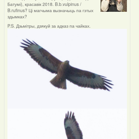
Батумі), красавік 2018. B.b.vulpinus /
B.rufinus? Ці магчыма вызначыць па гэтых
здымках?
P.S. Дзьмітры, дзякуй за адказ па чайках.