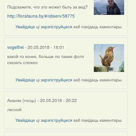
Подскажите, что это может быть за вид?
http://florafauna.by/#/observ/58775
Увайдзіце
ці
зарэгіструйцеся
каб пакідаць каментары.
vogelfrei
- 20.05.2018 - 18:01
какой-то конек, больше по таким фото
In
сказать сложно
reply
to
by
Увайдзіце
ці
зарэгіструйцеся
каб пакідаць каментары.
skinner
Ананім (госць)
- 20.05.2018 - 20:22
лесной
In
reply
Увайдзіце
ці
зарэгіструйцеся
каб пакідаць каментары.
to
by