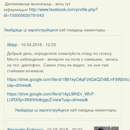
Дапамажыце вызначыць - вось тут
інфармацыя
http://www.facebook.com/profile.php?
id=100000630791043
Увайдзіце
ці
зарэгіструйцеся
каб пакідаць каментары.
Skipp
- 16.04.2018 - 12:03
Добрый день, определите пожалуйста птицу по голосу.
Место наблюдения - вечером на поле с озимыми, запись
на тел. диктофон. Самих птиц не видел, но они там
стайками кочевали.
https://drive.google.com/file/d/1B91kyOAqF2iIQ4QZnMLnF8W20Iu
usp=drivesdk
https://drive.google.com/file/d/16pLWhEn_WlnF-
LURXXynXK9Vr6dbggcZ/view?usp=drivesdk
Увайдзіце
ці
зарэгіструйцеся
каб пакідаць каментары.
Alexander Erdmann
- 04.05.2018 - 20:02