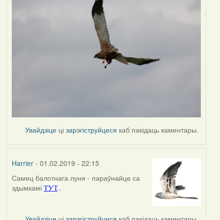
Увайдзіце
ці
зарэгіструйцеся
каб пакідаць каментары.
Harrier
- 01.02.2019 - 22:15
Самец балотнага луня - параўнайце са
In
здымкамі
.
ТУТ
.
reply
to
by
Увайдзіце
ці
зарэгіструйцеся
каб пакідаць каментары.