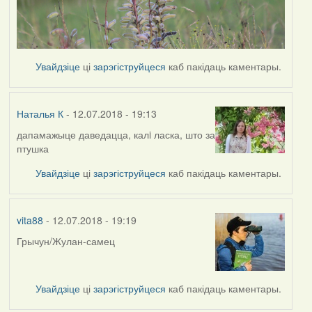
Увайдзіце
ці
зарэгіструйцеся
каб пакідаць каментары.
Наталья К
- 12.07.2018 - 19:13
дапамажыце даведацца, калi ласка, што за
птушка
Увайдзіце
ці
зарэгіструйцеся
каб пакідаць каментары.
vita88
- 12.07.2018 - 19:19
Грычун/Жулан-самец
Увайдзіце
ці
зарэгіструйцеся
каб пакідаць каментары.