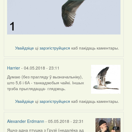
Увайдзіце
ці
зарэгіструйцеся
каб пакідаць каментары.
Harrier
- 04.05.2018 - 23:11
Думаю (без прагляду ў вызначальніку),
што 5,6 і 6А - танкадзюбыя чайкі. Іншых
трэба прыглядацца- глядзець.
Увайдзіце
ці
зарэгіструйцеся
каб пакідаць каментары.
Alexander Erdmann
- 05.05.2018 - 22:31
Яшчэ адна птушка з Грузіі (недалёка ад