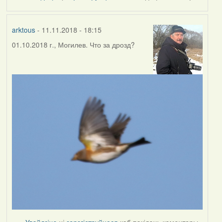
by
Harrier
arktous
- 11.11.2018 - 18:15
01.10.2018 г., Могилев. Что за дрозд?
Увайдзіце
ці
зарэгіструйцеся
каб пакідаць каментары.