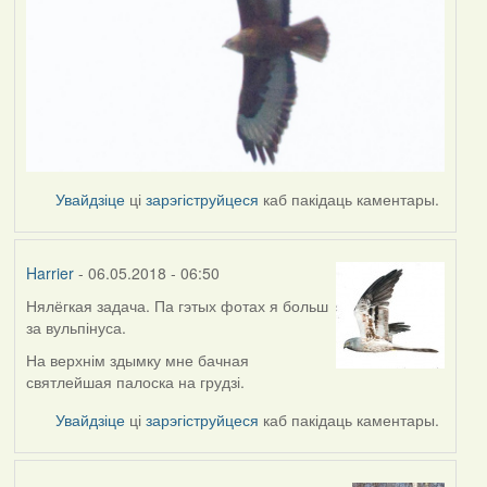
Увайдзіце
ці
зарэгіструйцеся
каб пакідаць каментары.
Harrier
- 06.05.2018 - 06:50
Нялёгкая задача. Па гэтых фотах я больш
за вульпінуса.
На верхнім здымку мне бачная
святлейшая палоска на грудзі.
Увайдзіце
ці
зарэгіструйцеся
каб пакідаць каментары.