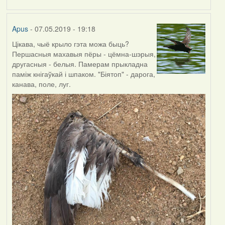
by
Harrier
Apus
- 07.05.2019 - 19:18
Цікава, чыё крыло гэта можа быць?
Першасныя махавыя пёры - цёмна-шэрыя,
другасныя - белыя. Памерам прыкладна
паміж кнігаўкай і шпаком. "Біятоп" - дарога,
канава, поле, луг.