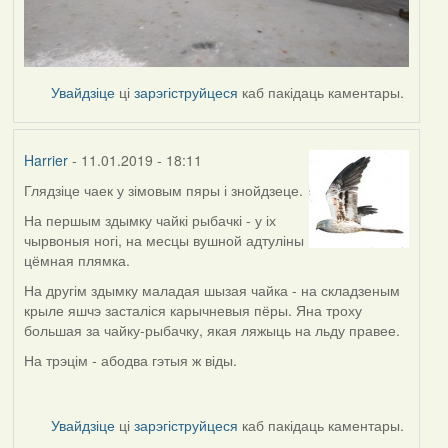
Увайдзіце
ці
зарэгіструйцеся
каб пакідаць каментары.
Harrier
- 11.01.2019 - 18:11
Глядзіце чаек у зімовым пяры і знойдзеце.
In
reply
На першым здымку чайкі рыбачкі - у іх
to
чырвоныя ногі, на месцы вушной адтуліны
by
цёмная плямка.
buzuk
На другім здымку маладая шызая чайка - на складзеным
крыле яшчэ засталіся карычневыя пёры. Яна троху
большая за чайку-рыбачку, якая ляжыць на льду правее.
На трэцім - абодва гэтыя ж віды.
Увайдзіце
ці
зарэгіструйцеся
каб пакідаць каментары.